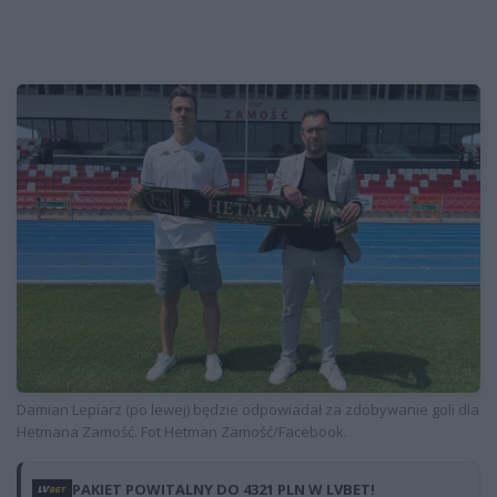
Damian Lepiarz (po lewej) będzie odpowiadał za zdobywanie goli dla
Hetmana Zamość. Fot Hetman Zamość/Facebook.
PAKIET POWITALNY DO 4321 PLN W LVBET!