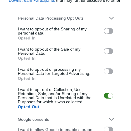
Downstream Participants
that may further disclose it to other
third parties.
Please note that this website/app uses one or more Google
2026-08-06 11:30
Personal Data Processing Opt Outs
Podlasie Biała
services and may gather and store information including but
not limited to your visit or usage behaviour. You may click to
I want to opt-out of the Sharing of my
Podlaska - Hetman
2026-08-06 17:40
personal data.
grant or deny consent to Google and its third-party tags to
Zamość transmisja
Były piłkarz Resovii
Opted In
use your data for below specified purposes in below Google
na żywo. Gdzie
trafił do Izolatora
consent section.
oglądać? (07.08.2026)
Boguchwała
I want to opt-out of the Sale of my
Personal Data.
Opted In
I want to opt-out of processing my
Personal Data for Targeted Advertising.
Opted In
2026-08-06 10:43
154 mecze w Hutniku
I want to opt-out of Collection, Use,
i dwa awanse. Duży
Retention, Sale, and/or Sharing of my
powrót do Ekoball
Personal Data that Is Unrelated with the
Purposes for which it was collected.
Stali Sanok!
Opted Out
Google consents
KOMENTARZE
I want to allow Google to enable storage