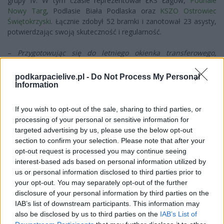
grupy IV. W tym czasie reprezentował ŁKS Łagów,
Podhale
Nowy Targ
, Podlasie Biała Podlaska oraz
KSZO Ostrowiec
Świętokrzyski
. Łącznie zdobył 52 bramki i zanotował 23 asysty,
potwierdzając swoją skuteczność i regularność.
–
Przygotowując się do letniego okienka transferowego,
określiliśmy profil zawodnika na pozycję numer dziewięć.
Damian idealnie wpisuje się w tę charakterystykę. To piłkarz
podkarpacielive.pl -
Do Not Process My Personal
znający realia III ligi, a jego doświadczenie będzie niezwykle
Information
cenne dla naszej młodej drużyny
– podkreślił prezes Hetmana
Zamość,
Leszek Bartnicki
.
If you wish to opt-out of the sale, sharing to third parties, or
processing of your personal or sensitive information for
Transfer 31-letniego snajpera to jedno z najciekawszych
targeted advertising by us, please use the below opt-out
wzmocnień Hetmana Zamość przed sezonem 2026/2027. Klub
section to confirm your selection. Please note that after your
pozyskał napastnika z bogatym doświadczeniem, który przez
opt-out request is processed you may continue seeing
lata udowadniał swoją wartość zarówno na szczeblu
interest-based ads based on personal information utilized by
centralnym.
us or personal information disclosed to third parties prior to
your opt-out. You may separately opt-out of the further
disclosure of your personal information by third parties on the
Więcej o lidze:
III liga, gr. IV
IAB’s list of downstream participants. This information may
also be disclosed by us to third parties on the
IAB’s List of
CZYTAJ TAKŻE