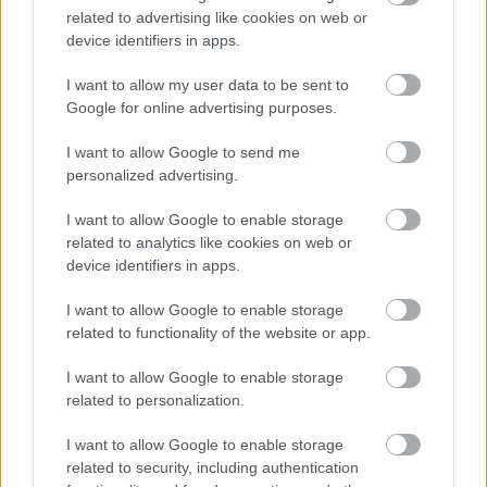
Uwaga!
related to advertising like cookies on web or
device identifiers in apps.
Teraz komentarze są domyślnie ukryte, aby poprawić
⚠
komfort korzystania z serwisu. Kliknij przycisk
I want to allow my user data to be sent to
„Zobacz komentarze”, aby je wyświetlić i dołączyć do
dyskusji.
Google for online advertising purposes.
I want to allow Google to send me
Zobacz komentarze
personalized advertising.
I want to allow Google to enable storage
related to analytics like cookies on web or
device identifiers in apps.
NASTĘPNY ARTYKUŁ
2026-07-06 20:59
I want to allow Google to enable storage
Sparingi przed sezonem 2026/27: od
related to functionality of the website or app.
Ekstraklasy do 4 ligi [lato 2026]
I want to allow Google to enable storage
related to personalization.
I want to allow Google to enable storage
Asseco Resovia
Developres Rzeszów
ITA TOOLS Stal Mielec
|
|
|
related to security, including authentication
Cellfast Wilki Krosno
Texom Stal Rzeszów
Stal Mielec
|
|
|