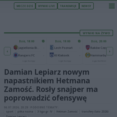
MECZE DZIŚ
WYNIKI LIVE
TRANSMISJE
NEWSY
WYNIKI NA ŻYWO
U
Dziś, 18:00
Dziś, 19:00
Dziś, 20:00
1
Ferencvaros Budapeszt
-
-
-
Jagiellonia Białystok
Lech Poznań
Raków Częstochowa
‹
›
0
ze
-
-
-
Rangers FC
KI Klaksvik
Hammarby IF
Liga Europy
Liga Europy
Liga Konferencji
Damian Lepiarz nowym
napastnikiem Hetmana
Zamość. Rosły snajper ma
poprowadzić ofensywę
06.07.2026, 20:29
|
PODOBNE TEMATY:
sport
piłka nożna
3 liga gr. IV
Hetman Zamość
transfery (lato 2026)
Damian Lepiarz