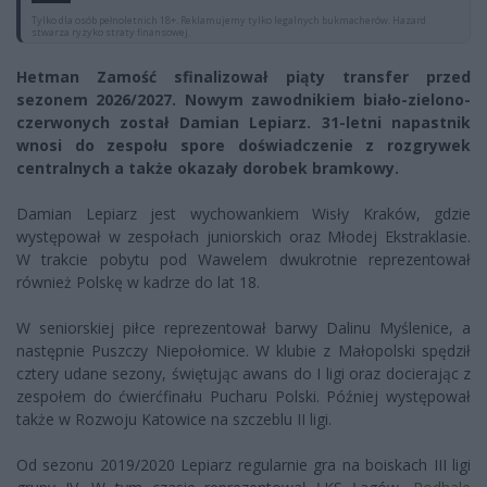
Tylko dla osób pełnoletnich 18+. Reklamujemy tylko legalnych bukmacherów. Hazard
stwarza ryzyko straty finansowej.
Hetman Zamość sfinalizował piąty transfer przed
sezonem 2026/2027. Nowym zawodnikiem biało-zielono-
czerwonych został Damian Lepiarz. 31-letni napastnik
wnosi do zespołu spore doświadczenie z rozgrywek
centralnych a także okazały dorobek bramkowy.
Damian Lepiarz jest wychowankiem Wisły Kraków, gdzie
występował w zespołach juniorskich oraz Młodej Ekstraklasie.
W trakcie pobytu pod Wawelem dwukrotnie reprezentował
również Polskę w kadrze do lat 18.
W seniorskiej piłce reprezentował barwy Dalinu Myślenice, a
następnie Puszczy Niepołomice. W klubie z Małopolski spędził
cztery udane sezony, świętując awans do I ligi oraz docierając z
zespołem do ćwierćfinału Pucharu Polski. Później występował
także w Rozwoju Katowice na szczeblu II ligi.
Od sezonu 2019/2020 Lepiarz regularnie gra na boiskach III ligi