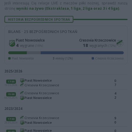
Jeśli interesują Cię relacje LIVE z meczów piłki nożnej, sprawdź naszą
stronę
wyniki na żywo (Ekstraklasa, 1 liga, 2 liga oraz 3 i 4 liga)
.
HISTORIA BEZPOŚREDNICH SPOTKAŃ
BILANS · 25 BEZPOŚREDNICH SPOTKAŃ
Piast Nowosielce
Cresovia Krzeczowice
4
18
wygrane
wygranych
(16%)
(72%)
Piast Nowosielce
3
remisy (12%)
Cresovia Krzeczowice
2025/2026
Piast Nowosielce
0
17:00
7
Cresovia Krzeczowice
10.05.2026
Cresovia Krzeczowice
4
15:00
2
Piast Nowosielce
05.10.2025
2023/2024
Cresovia Krzeczowice
9
17:00
0
Piast Nowosielce
26.05.2024
Piast Nowosielce
0
15:00