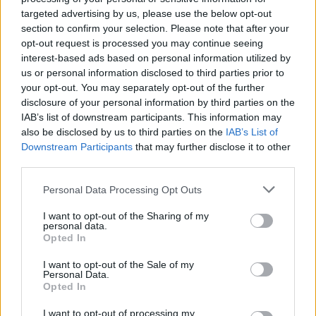
lokalnej piłki nożnej. Jeżeli aktualnie nie widzisz tutaj danych z pewnością
targeted advertising by us, please use the below opt-out
pracujemy nad tym żeby je uzupełnić.
section to confirm your selection. Please note that after your
Wynik meczu Piast Nowosielce vs Cresovia Krzeczowice
opt-out request is processed you may continue seeing
Po zakończeniu spotkania automatycznie publikujemy
oficjalny wynik
interest-based ads based on personal information utilized by
spotkania
, a także dane meczowe, jeśli są dostępne.
us or personal information disclosed to third parties prior to
your opt-out. You may separately opt-out of the further
Pełny harmonogram rozgrywek dostępny jest tutaj:
Jarosław > Klasa A
Przeworsk - terminarz
disclosure of your personal information by third parties on the
.
IAB’s list of downstream participants. This information may
Informacje o składach i strzelcach
also be disclosed by us to third parties on the
IAB’s List of
W miarę dostępności danych, publikujemy
składy wyjściowe,
Downstream Participants
that may further disclose it to other
rezerwowych, zmiany oraz listę strzelców bramek
. Informacje te
third parties.
aktualizujemy zależnie od poziomu ligi i dostępnych źródeł.
Please note that this website/app uses one or more Google
Personal Data Processing Opt Outs
Śledź mecze swojej drużyny
services and may gather and store information including but
Jeśli jesteś kibicem klubu Piast Nowosielce lub Cresovia Krzeczowice -
not limited to your visit or usage behaviour. You may click to
I want to opt-out of the Sharing of my
zaglądaj tutaj częściej. Nasz serwis regularnie dostarcza informacje o
personal data.
grant or deny consent to Google and its third-party tags to
terminach meczów, wynikach, transferach i newsach klubowych
.
Opted In
use your data for below specified purposes in below Google
PodkarpacieLive.pl to największa baza
meczów lokalnych drużyn
consent section.
I want to opt-out of the Sale of my
piłkarskich
w województwie. Sprawdź nasze relacje, śledź ulubioną ligę i
Personal Data.
bądź na bieżąco z wydarzeniami z boisk!
Opted In
Analiza przed meczem: Piast Nowosielce vs Cresovia Krzeczowice
I want to opt-out of processing my