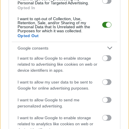
Mecz
Piast Nowosielce - Cresovia Krzeczowice
Personal Data for Targeted Advertising.
odbędzie się w
Opted In
ramach 21. kolejki - Jarosław > Klasa A Przeworsk. Spotkanie zostanie
rozegrane w dniu 10 maja 2026. Początek meczu o godz. 17:00.
I want to opt-out of Collection, Use,
Piast Nowosielce
przystępuje do tego spotkania w roli gospodarza. Jak
Retention, Sale, and/or Sharing of my
drużyna radzi sobie w sezonie 2025/2026 rozgrywek Jarosław > Klasa A
Personal Data that Is Unrelated with the
Purposes for which it was collected.
Przeworsk przed własną publicznością? Na tej stronie możecie zobaczyć
Opted Out
tabelę uwzględniającą tylko mecze u siebie. W tabeli biorącej pod uwagę
tylko mecze wyjazdowe możecie natomiast sprawdzić jak spisuje się klub
Cresovia Krzeczowice
.
Google consents
Jarosław > Klasa A Przeworsk - sytuacja w tabeli
I want to allow Google to enable storage
Przed meczami 21. kolejki - Jarosław > Klasa A Przeworsk gospodarze
related to advertising like cookies on web or
(Piast Nowosielce) zajmują
13. miejsce
w tabeli. Goście (Cresovia
device identifiers in apps.
Krzeczowice) plasują się na
1. miejscu.
I want to allow my user data to be sent to
Poniżej znajdziesz także ostatnie mecze obu drużyn oraz statystyki
bramkowe.
Google for online advertising purposes.
Piast Nowosielce vs. Cresovia Krzeczowice - relacja, wynik na
I want to allow Google to send me
żywo, transmisja
personalized advertising.
Wynik meczu Piast Nowosielce - Cresovia Krzeczowice znajdziesz na
naszej stronie zaraz po jego zakończeniu. Jeżeli szukasz informacji
I want to allow Google to enable storage
meczowych, zajrzyj tutaj:
Piast Nowosielce vs. Cresovia Krzeczowice
related to analytics like cookies on web or
- wynik, składy, strzelcy