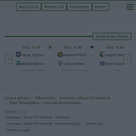
MECZE DZIŚ
WYNIKI LIVE
TRANSMISJE
NEWSY
WYNIKI NA ŻYWO
U
Dziś, 11:00
Dziś, 13:00
Dziś, 13:00
2
Podbeskidzie Bielsko-Biała
-
-
-
Strug Tyczyn
Hunters PSŻ Poznań
Legia II Warszawa
‹
›
2
sk
-
-
-
Wisłok Wiśniowa
Cellfast Wilki Krosno
Świt Szczecin
IV liga podkarpacka
Metalkas 2. Ekstraliga
II liga
Strona główna
Piłka nożna
Jarosław > Klasa A Przeworsk
Piast Nowosielce – Cresovia Krzeczowice
ZOBACZ TEŻ
Jarosław > Klasa A Przeworsk - terminarz
Jarosław > Klasa A Przeworsk - tabela/statystyki
Mecze dziś
Wyniki na żywo