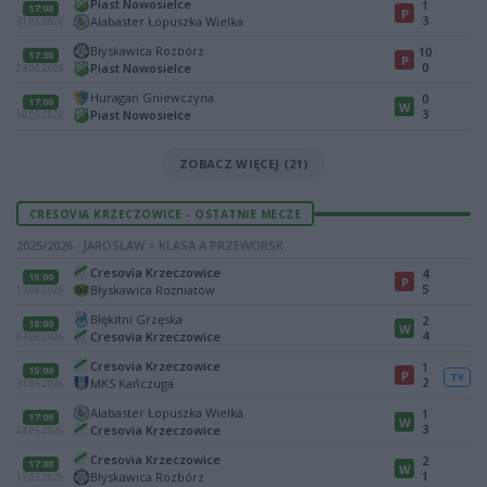
Piast Nowosielce
1
17:00
P
3
Alabaster Łopuszka Wielka
31.05.2026
Błyskawica Rozbórz
10
17:30
P
0
Piast Nowosielce
23.05.2026
Huragan Gniewczyna
0
17:00
W
3
Piast Nowosielce
16.05.2026
ZOBACZ WIĘCEJ (21)
CRESOVIA KRZECZOWICE - OSTATNIE MECZE
2025/2026 · JAROSŁAW > KLASA A PRZEWORSK
Cresovia Krzeczowice
4
15:00
P
5
Błyskawica Rożniatów
13.06.2026
Błękitni Grzęska
2
18:00
W
4
Cresovia Krzeczowice
03.06.2026
Cresovia Krzeczowice
1
15:00
P
TV
2
MKS Kańczuga
31.05.2026
Alabaster Łopuszka Wielka
1
17:00
W
3
Cresovia Krzeczowice
24.05.2026
Cresovia Krzeczowice
2
17:00
W
1
Błyskawica Rozbórz
17.05.2026