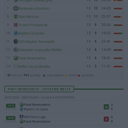
Huragan Gniewczyna
7
13
13
24-29
Błyskawica Rozbórz
8
13
11
25-57
Start Mirocin
9
13
9
20-34
Orzeł II Przeworsk
10
13
9
19-53
Błękitni Grzęska
11
13
6
22-41
GKS Majdan Sieniawski
12
13
6
14-39
Alabaster Łopuszka Wielka
13
13
6
18-61
Piast Nowosielce
14
13
5
11-31
Nafta Gaz Jodłówka
M
mecze,
Pkt
punkty ·
zwycięstwo
remis
porażka
PIAST NOWOSIELCE - OSTATNIE MECZE
2025/2026 · JAROSŁAW > KLASA A PRZEWORSK
Piast Nowosielce
3
17:15
W
0
Błękitni Grzęska
13.06.2026
MKS Kańczuga
9
18:00
P
0
Piast Nowosielce
03.06.2026