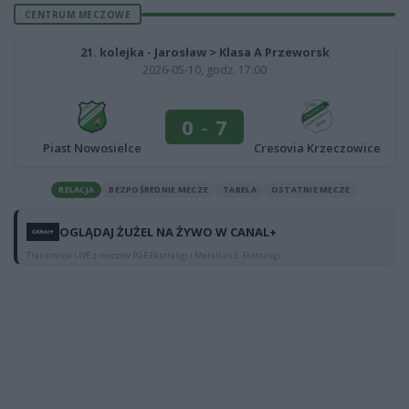
CENTRUM MECZOWE
21. kolejka - Jarosław > Klasa A Przeworsk
2026-05-10, godz. 17:00
0
-
7
Piast Nowosielce
Cresovia Krzeczowice
RELACJA
BEZPOŚREDNIE MECZE
TABELA
OSTATNIE MECZE
OGLĄDAJ ŻUŻEL NA ŻYWO W CANAL+
Transmisje LIVE z meczów PGE Ekstraligi i Metalkas 2. Ekstraligi