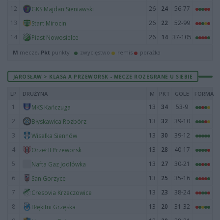
12
26
24
56-77
GKS Majdan Sieniawski
13
26
22
52-99
Start Mirocin
14
26
14
37-105
Piast Nowosielce
M
mecze,
Pkt
punkty ·
zwycięstwo
remis
porażka
JAROSŁAW > KLASA A PRZEWORSK - MECZE ROZEGRANE U SIEBIE
LP
DRUŻYNA
M
PKT
GOLE
FORMA
1
13
34
53-9
MKS Kańczuga
2
13
32
39-10
Błyskawica Rozbórz
3
13
30
39-12
Wisełka Siennów
4
13
28
40-17
Orzeł II Przeworsk
5
13
27
30-21
Nafta Gaz Jodłówka
6
13
25
35-16
San Gorzyce
7
13
23
38-24
Cresovia Krzeczowice
8
13
20
31-32
Błękitni Grzęska