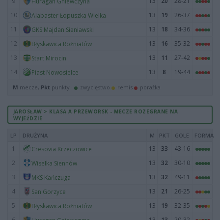
9
13
20
28-21
Huragan Gniewczyna
10
13
19
26-37
Alabaster Łopuszka Wielka
11
13
18
34-36
GKS Majdan Sieniawski
12
13
16
35-32
Błyskawica Rożniatów
13
13
11
27-42
Start Mirocin
14
13
8
19-44
Piast Nowosielce
M
mecze,
Pkt
punkty ·
zwycięstwo
remis
porażka
JAROSŁAW > KLASA A PRZEWORSK - MECZE ROZEGRANE NA
WYJEŹDZIE
LP
DRUŻYNA
M
PKT
GOLE
FORMA
1
13
33
43-16
Cresovia Krzeczowice
2
13
32
30-10
Wisełka Siennów
3
13
32
49-11
MKS Kańczuga
4
13
21
26-25
San Gorzyce
5
13
19
32-35
Błyskawica Rożniatów
6
13
13
20-32