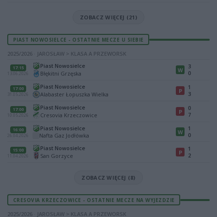
ZOBACZ WIĘCEJ (21)
PIAST NOWOSIELCE - OSTATNIE MECZE U SIEBIE
2025/2026 · JAROSŁAW > KLASA A PRZEWORSK
Piast Nowosielce
3
17:15
W
0
Błękitni Grzęska
13.06.2026
Piast Nowosielce
1
17:00
P
3
Alabaster Łopuszka Wielka
31.05.2026
Piast Nowosielce
0
17:00
P
7
Cresovia Krzeczowice
10.05.2026
Piast Nowosielce
1
16:00
W
0
Nafta Gaz Jodłówka
26.04.2026
Piast Nowosielce
1
15:00
P
2
San Gorzyce
11.04.2026
ZOBACZ WIĘCEJ (8)
CRESOVIA KRZECZOWICE - OSTATNIE MECZE NA WYJEZDZIE
2025/2026 · JAROSŁAW > KLASA A PRZEWORSK