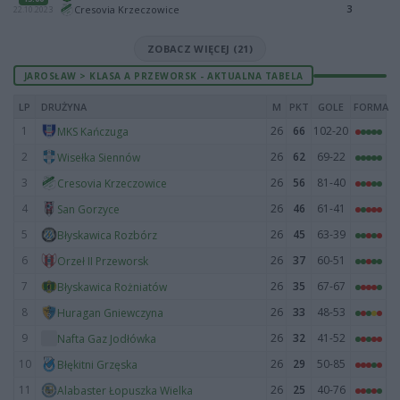
3
Cresovia Krzeczowice
22.10.2023
ZOBACZ WIĘCEJ (21)
JAROSŁAW > KLASA A PRZEWORSK - AKTUALNA TABELA
LP
DRUŻYNA
M
PKT
GOLE
FORMA
1
26
66
102-20
MKS Kańczuga
2
26
62
69-22
Wisełka Siennów
3
26
56
81-40
Cresovia Krzeczowice
4
26
46
61-41
San Gorzyce
5
26
45
63-39
Błyskawica Rozbórz
6
26
37
60-51
Orzeł II Przeworsk
7
26
35
67-67
Błyskawica Rożniatów
8
26
33
48-53
Huragan Gniewczyna
9
26
32
41-52
Nafta Gaz Jodłówka
10
26
29
50-85
Błękitni Grzęska
11
26
25
40-76
Alabaster Łopuszka Wielka