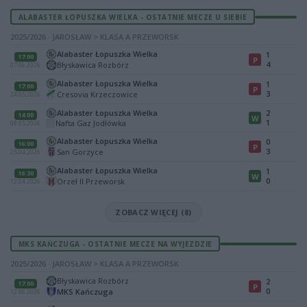
ALABASTER ŁOPUSZKA WIELKA - OSTATNIE MECZE U SIEBIE
2025/2026 · JAROSŁAW > KLASA A PRZEWORSK
Alabaster Łopuszka Wielka
1
17:00
P
4
Błyskawica Rozbórz
07.06.2026
Alabaster Łopuszka Wielka
1
17:00
P
3
Cresovia Krzeczowice
24.05.2026
Alabaster Łopuszka Wielka
2
14:00
W
1
Nafta Gaz Jodłówka
09.05.2026
Alabaster Łopuszka Wielka
0
16:00
P
3
San Gorzyce
25.04.2026
Alabaster Łopuszka Wielka
1
16:30
W
0
Orzeł II Przeworsk
12.04.2026
ZOBACZ WIĘCEJ (8)
MKS KAŃCZUGA - OSTATNIE MECZE NA WYJEZDZIE
2025/2026 · JAROSŁAW > KLASA A PRZEWORSK
Błyskawica Rozbórz
2
17:00
P
0
MKS Kańczuga
12.06.2026