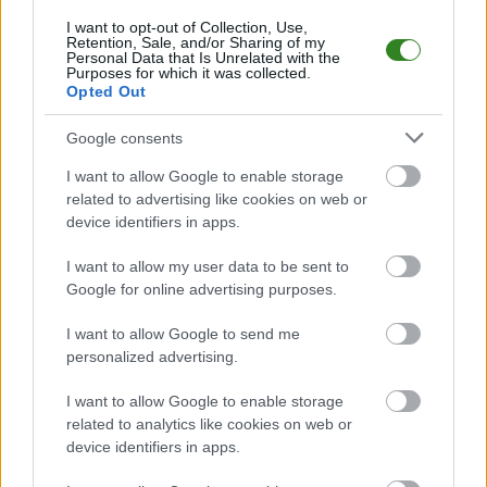
rozegrane w dniu 15 sierpnia 2025. Początek meczu o godz. 14:00.
I want to opt-out of Collection, Use,
Alabaster Łopuszka Wielka
przystępuje do tego spotkania w roli
Retention, Sale, and/or Sharing of my
gospodarza. Jak drużyna radzi sobie w sezonie 2025/2026 rozgrywek
Personal Data that Is Unrelated with the
Purposes for which it was collected.
Jarosław > Klasa A Przeworsk przed własną publicznością? Na tej stronie
Opted Out
możecie zobaczyć tabelę uwzględniającą tylko mecze u siebie. W tabeli
biorącej pod uwagę tylko mecze wyjazdowe możecie natomiast
sprawdzić jak spisuje się klub
MKS Kańczuga
.
Google consents
Jarosław > Klasa A Przeworsk - sytuacja w tabeli
I want to allow Google to enable storage
Przed meczami 1. kolejki - Jarosław > Klasa A Przeworsk gospodarze
related to advertising like cookies on web or
(Alabaster Łopuszka Wielka) zajmują
12. miejsce
w tabeli. Goście (MKS
device identifiers in apps.
Kańczuga) plasują się na
3. miejscu.
I want to allow my user data to be sent to
Poniżej znajdziesz także ostatnie mecze obu drużyn oraz statystyki
bramkowe.
Google for online advertising purposes.
Alabaster Łopuszka Wielka vs. MKS Kańczuga - relacja, wynik na
I want to allow Google to send me
żywo, transmisja
personalized advertising.
Wynik meczu Alabaster Łopuszka Wielka - MKS Kańczuga znajdziesz na
naszej stronie zaraz po jego zakończeniu. Jeżeli szukasz informacji
I want to allow Google to enable storage
meczowych, zajrzyj tutaj:
Alabaster Łopuszka Wielka vs. MKS
related to analytics like cookies on web or
Kańczuga - wynik, składy, strzelcy
device identifiers in apps.
Jeżeli w internecie lub TV dostępna jest
transmisja na żywo z meczu
Alabaster Łopuszka Wielka vs. MKS Kańczuga
albo innych spotkań