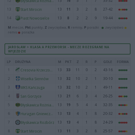
12
13
16
5
1
7
35-32
Błyskawica Rożniatów
13
13
11
3
2
8
27-42
Start Mirocin
14
13
8
2
2
9
19-44
Piast Nowosielce
M
mecze,
Pkt
punkty,
Z
zwycięstwa,
R
remisy,
P
porażki ·
zwycięstwo
remis
porażka
JAROSŁAW > KLASA A PRZEWORSK - MECZE ROZEGRANE NA
WYJEŹDZIE
LP
DRUŻYNA
M
PKT
Z
R
P
GOLE
FORMA
1
13
33
11
0
2
43-16
Cresovia Krzeczowice
2
13
32
10
2
1
30-10
Wisełka Siennów
3
13
32
10
2
1
49-11
MKS Kańczuga
4
13
21
6
3
4
26-25
San Gorzyce
5
13
19
5
4
4
32-35
Błyskawica Rożniatów
6
13
13
4
1
8
20-32
Huragan Gniewczyna
7
13
13
4
1
8
24-29
Błyskawica Rozbórz
8
13
11
3
2
8
25-57
Start Mirocin