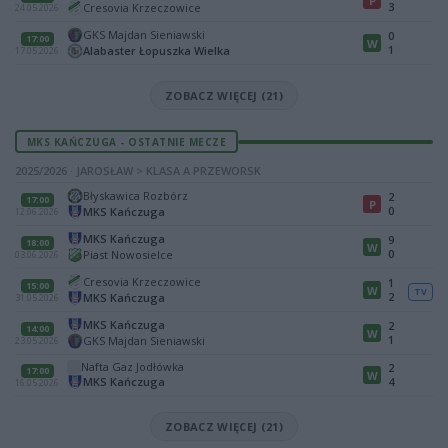
P
3
Cresovia Krzeczowice
24.05.2026
GKS Majdan Sieniawski
0
17:00
W
1
Alabaster Łopuszka Wielka
17.05.2026
ZOBACZ WIĘCEJ (21)
MKS KAŃCZUGA - OSTATNIE MECZE
2025/2026 · JAROSŁAW > KLASA A PRZEWORSK
Błyskawica Rozbórz
2
17:00
P
0
MKS Kańczuga
12.06.2026
MKS Kańczuga
9
18:00
W
0
Piast Nowosielce
03.06.2026
Cresovia Krzeczowice
1
15:00
W
TV
2
MKS Kańczuga
31.05.2026
MKS Kańczuga
2
14:00
W
1
GKS Majdan Sieniawski
23.05.2026
Nafta Gaz Jodłówka
2
17:00
W
MKS Kańczuga
4
16.05.2026
ZOBACZ WIĘCEJ (21)