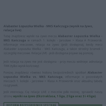
Alabaster Łopuszka Wielka - MKS Kańczuga (wynik na żywo,
relacja live)
Tutaj znajdziesz wyniki na żywo meczu
Alabaster Łopuszka Wielka -
MKS Kańczuga
w ramach 1. kolejki - Jarosław > Klasa A Przeworsk.
Informacje meczowe, relacja na żywo (jeśli dostępna), kiedy mecz
Alabaster Łopuszka Wielka - MKS Kańczuga, a także strzelcy bramek i
szczegóły meczowe. Relacja LIVE - jeśli dostępna pojawi się poniżej.
Jeśli relacja na żywo nie jest dostępna - przy meczu widnieje adnotacja
TWK (tylko wynik końcowy)
Poniżej znajdziesz również historę bezpośrednich spotkań
Alabaster
Łopuszka Wielka vs. MKS Kańczuga
, informacje o pozostałych
meczach 1. kolejki - Jarosław > Klasa A Przeworsk oraz aktualną tabelę
rozgrywek.
Jeśli interesują Cię relacje LIVE z meczów piłki nożnej, sprawdź naszą
stronę
wyniki na żywo (Ekstraklasa, 1 liga, 2 liga oraz 3 i 4 liga)
.
HISTORIA BEZPOŚREDNICH SPOTKAŃ