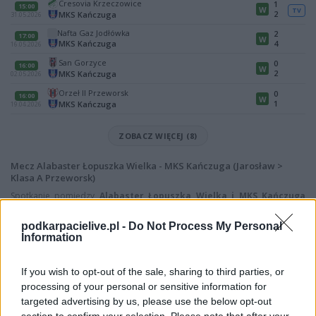
Cresovia Krzeczowice
1
15:00
W
TV
2
MKS Kańczuga
31.05.2026
Nafta Gaz Jodłówka
2
17:00
W
MKS Kańczuga
4
16.05.2026
San Gorzyce
0
16:00
W
2
MKS Kańczuga
02.05.2026
Orzeł II Przeworsk
0
16:00
W
1
MKS Kańczuga
19.04.2026
ZOBACZ WIĘCEJ (8)
Mecz Alabaster Łopuszka Wielka - MKS Kańczuga (Jarosław >
Klasa A Przeworsk)
Spotkanie pomiędzy
Alabaster Łopuszka Wielka i MKS Kańczuga
rozegrane zostanie w ramach Jarosław > Klasa A Przeworsk (1. kolejki -
Jarosław > Klasa A Przeworsk).
podkarpacielive.pl -
Do Not Process My Personal
Information
Na stronie
PodkarpacieLive.pl
znajdziesz
wynik meczu, strzelców
bramek, kartki, składy, statystyki i informacje o przebiegu
spotkania
. To kompletne źródło danych dla kibiców i pasjonatów
If you wish to opt-out of the sale, sharing to third parties, or
lokalnej piłki nożnej. Jeżeli aktualnie nie widzisz tutaj danych z pewnością
processing of your personal or sensitive information for
pracujemy nad tym żeby je uzupełnić.
targeted advertising by us, please use the below opt-out
Wynik meczu Alabaster Łopuszka Wielka vs MKS Kańczuga