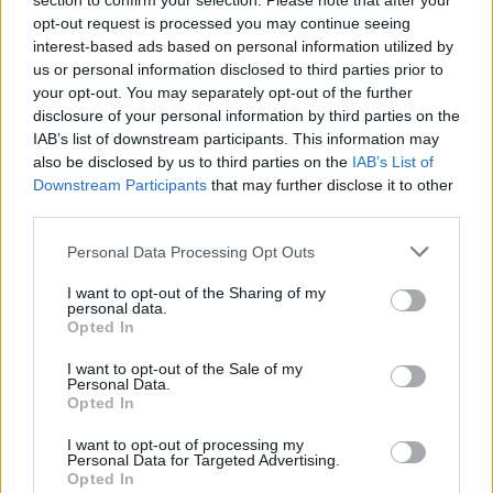
section to confirm your selection. Please note that after your
opt-out request is processed you may continue seeing
Po zakończeniu spotkania automatycznie publikujemy
oficjalny wynik
spotkania
interest-based ads based on personal information utilized by
, a także dane meczowe, jeśli są dostępne.
us or personal information disclosed to third parties prior to
Pełny harmonogram rozgrywek dostępny jest tutaj:
Jarosław > Klasa A
your opt-out. You may separately opt-out of the further
Przeworsk - terminarz
.
disclosure of your personal information by third parties on the
Informacje o składach i strzelcach
IAB’s list of downstream participants. This information may
W miarę dostępności danych, publikujemy
also be disclosed by us to third parties on the
składy wyjściowe,
IAB’s List of
rezerwowych, zmiany oraz listę strzelców bramek
. Informacje te
Downstream Participants
that may further disclose it to other
aktualizujemy zależnie od poziomu ligi i dostępnych źródeł.
third parties.
Śledź mecze swojej drużyny
Please note that this website/app uses one or more Google
Personal Data Processing Opt Outs
Jeśli jesteś kibicem klubu Alabaster Łopuszka Wielka lub MKS Kańczuga -
services and may gather and store information including but
zaglądaj tutaj częściej. Nasz serwis regularnie dostarcza informacje o
not limited to your visit or usage behaviour. You may click to
I want to opt-out of the Sharing of my
terminach meczów, wynikach, transferach i newsach klubowych
.
personal data.
grant or deny consent to Google and its third-party tags to
Opted In
PodkarpacieLive.pl to największa baza
meczów lokalnych drużyn
use your data for below specified purposes in below Google
piłkarskich
w województwie. Sprawdź nasze relacje, śledź ulubioną ligę i
consent section.
I want to opt-out of the Sale of my
bądź na bieżąco z wydarzeniami z boisk!
Personal Data.
Opted In
Analiza przed meczem: Alabaster Łopuszka Wielka vs MKS
Kańczuga
I want to opt-out of processing my
Mecz
Alabaster Łopuszka Wielka - MKS Kańczuga
Personal Data for Targeted Advertising.
odbędzie się w
Opted In
ramach 1. kolejki - Jarosław > Klasa A Przeworsk. Spotkanie zostanie