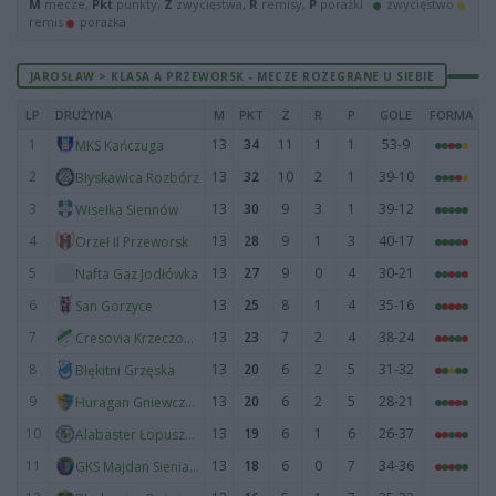
M
mecze,
Pkt
punkty,
Z
zwycięstwa,
R
remisy,
P
porażki ·
zwycięstwo
remis
porażka
JAROSŁAW > KLASA A PRZEWORSK - MECZE ROZEGRANE U SIEBIE
LP
DRUŻYNA
M
PKT
Z
R
P
GOLE
FORMA
1
13
34
11
1
1
53-9
MKS Kańczuga
2
13
32
10
2
1
39-10
Błyskawica Rozbórz
3
13
30
9
3
1
39-12
Wisełka Siennów
4
13
28
9
1
3
40-17
Orzeł II Przeworsk
5
13
27
9
0
4
30-21
Nafta Gaz Jodłówka
6
13
25
8
1
4
35-16
San Gorzyce
7
13
23
7
2
4
38-24
Cresovia Krzeczowice
8
13
20
6
2
5
31-32
Błękitni Grzęska
9
13
20
6
2
5
28-21
Huragan Gniewczyna
10
13
19
6
1
6
26-37
Alabaster Łopuszka Wielka
11
13
18
6
0
7
34-36
GKS Majdan Sieniawski