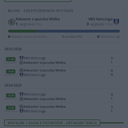
BILANS · 4 BEZPOŚREDNICH SPOTKAŃ
Alabaster Łopuszka Wielka
MKS Kańczuga
1
3
wygrana
wygrane
(25%)
(75%)
Alabaster Łopuszka Wielka
0
remisów (0%)
MKS Kańczuga
2025/2026
MKS Kańczuga
3
11:00
1
Alabaster Łopuszka Wielka
21.03.2026
Alabaster Łopuszka Wielka
0
14:00
9
MKS Kańczuga
15.08.2025
2024/2025
MKS Kańczuga
9
16:00
1
Alabaster Łopuszka Wielka
05.04.2025
Alabaster Łopuszka Wielka
3
17:00
1
MKS Kańczuga
25.08.2024
JAROSŁAW > KLASA A PRZEWORSK - AKTUALNA TABELA