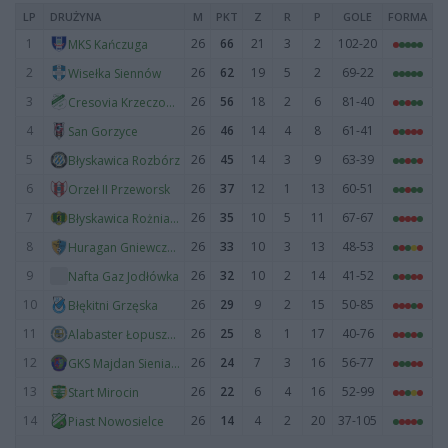
LP
DRUŻYNA
M
PKT
Z
R
P
GOLE
FORMA
1
26
66
21
3
2
102-20
MKS Kańczuga
2
26
62
19
5
2
69-22
Wisełka Siennów
3
26
56
18
2
6
81-40
Cresovia Krzeczowice
4
26
46
14
4
8
61-41
San Gorzyce
5
26
45
14
3
9
63-39
Błyskawica Rozbórz
6
26
37
12
1
13
60-51
Orzeł II Przeworsk
7
26
35
10
5
11
67-67
Błyskawica Rożniatów
8
26
33
10
3
13
48-53
Huragan Gniewczyna
9
26
32
10
2
14
41-52
Nafta Gaz Jodłówka
10
26
29
9
2
15
50-85
Błękitni Grzęska
11
26
25
8
1
17
40-76
Alabaster Łopuszka Wielka
12
26
24
7
3
16
56-77
GKS Majdan Sieniawski
13
26
22
6
4
16
52-99
Start Mirocin
14
26
14
4
2
20
37-105
Piast Nowosielce