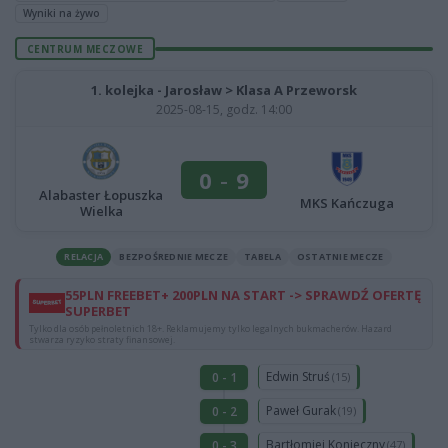
Wyniki na żywo
CENTRUM MECZOWE
1. kolejka - Jarosław > Klasa A Przeworsk
2025-08-15, godz. 14:00
0
-
9
Alabaster Łopuszka
MKS Kańczuga
Wielka
RELACJA
BEZPOŚREDNIE MECZE
TABELA
OSTATNIE MECZE
55PLN FREEBET+ 200PLN NA START -> SPRAWDŹ OFERTĘ
SUPERBET
Tylko dla osób pełnoletnich 18+. Reklamujemy tylko legalnych bukmacherów. Hazard
stwarza ryzyko straty finansowej.
Edwin Struś
0 - 1
(15)
Paweł Gurak
0 - 2
(19)
Bartłomiej Konieczny
0 - 3
(47)