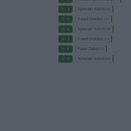
Sylwester Kielich
0 - 4
(49)
Dawid Dziedzic
0 - 5
(55)
Sylwester Kielich
0 - 6
(58)
Dawid Dziedzic
0 - 7
(63)
Paweł Zięba
0 - 8
(75)
Sylwester Kielich
0 - 9
(83)