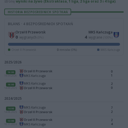
stronę
wyniki na żywo (Ekstraklasa, 1 liga, 2 liga oraz 3 i 4 liga)
.
HISTORIA BEZPOŚREDNICH SPOTKAŃ
BILANS · 4 BEZPOŚREDNICH SPOTKAŃ
Orzeł II Przeworsk
MKS Kańczuga
0
4
wygranych
wygrane
(0%)
(100%)
Orzeł II Przeworsk
0
remisów (0%)
MKS Kańczuga
2025/2026
Orzeł II Przeworsk
0
16:00
1
MKS Kańczuga
19.04.2026
MKS Kańczuga
2
16:00
0
Orzeł II Przeworsk
14.09.2025
2024/2025
MKS Kańczuga
7
14:00
2
Orzeł II Przeworsk
14.06.2025
Orzeł II Przeworsk
2
13:00
4
MKS Kańczuga
10.11.2024