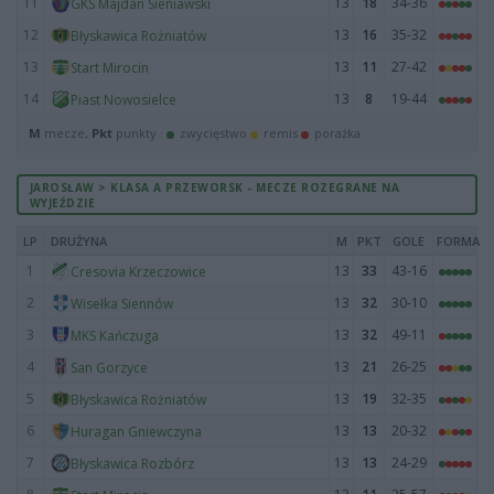
11
13
18
34-36
GKS Majdan Sieniawski
12
13
16
35-32
Błyskawica Rożniatów
13
13
11
27-42
Start Mirocin
14
13
8
19-44
Piast Nowosielce
M
mecze,
Pkt
punkty ·
zwycięstwo
remis
porażka
JAROSŁAW > KLASA A PRZEWORSK - MECZE ROZEGRANE NA
WYJEŹDZIE
LP
DRUŻYNA
M
PKT
GOLE
FORMA
1
13
33
43-16
Cresovia Krzeczowice
2
13
32
30-10
Wisełka Siennów
3
13
32
49-11
MKS Kańczuga
4
13
21
26-25
San Gorzyce
5
13
19
32-35
Błyskawica Rożniatów
6
13
13
20-32
Huragan Gniewczyna
7
13
13
24-29
Błyskawica Rozbórz