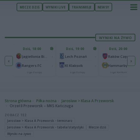
MECZE DZIŚ
WYNIKI LIVE
TRANSMISJE
NEWSY
WYNIKI NA ŻYWO
U
Dziś, 18:00
Dziś, 19:00
Dziś, 20:00
1
Ferencvaros Budapeszt
-
-
-
Jagiellonia Białystok
Lech Poznań
Raków Częstochowa
‹
›
0
ze
-
-
-
Rangers FC
KI Klaksvik
Hammarby IF
Liga Europy
Liga Europy
Liga Konferencji
Strona główna
Piłka nożna
Jarosław > Klasa A Przeworsk
Orzeł II Przeworsk – MKS Kańczuga
ZOBACZ TEŻ
Jarosław > Klasa A Przeworsk - terminarz
Jarosław > Klasa A Przeworsk - tabela/statystyki
Mecze dziś
Wyniki na żywo