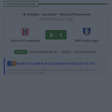
CENTRUM MECZOWE
18. kolejka - Jarosław > Klasa A Przeworsk
2026-04-19, godz. 16:00
0
-
1
Orzeł II Przeworsk
MKS Kańczuga
RELACJA
BEZPOŚREDNIE MECZE
TABELA
OSTATNIE MECZE
BONUS DO 660 PLN DLA NOWYCH GRACZY W STS
Tylko dla osób pełnoletnich 18+. Reklamujemy tylko legalnych bukmacherów. Hazard
stwarza ryzyko straty finansowej.