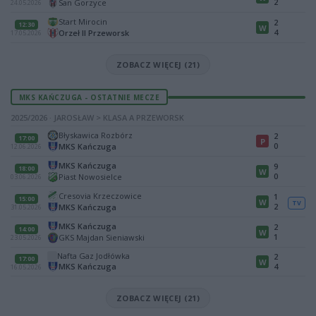
2
San Gorzyce
24.05.2026
Start Mirocin
2
12:30
W
4
Orzeł II Przeworsk
17.05.2026
ZOBACZ WIĘCEJ (21)
MKS KAŃCZUGA - OSTATNIE MECZE
2025/2026 · JAROSŁAW > KLASA A PRZEWORSK
Błyskawica Rozbórz
2
17:00
P
0
MKS Kańczuga
12.06.2026
MKS Kańczuga
9
18:00
W
0
Piast Nowosielce
03.06.2026
Cresovia Krzeczowice
1
15:00
W
TV
2
MKS Kańczuga
31.05.2026
MKS Kańczuga
2
14:00
W
1
GKS Majdan Sieniawski
23.05.2026
Nafta Gaz Jodłówka
2
17:00
W
MKS Kańczuga
4
16.05.2026
ZOBACZ WIĘCEJ (21)