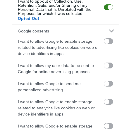
I want to opt-out of Collection, Use,
Orzeł II Przeworsk
przystępuje do tego spotkania w roli gospodarza.
Retention, Sale, and/or Sharing of my
Jak drużyna radzi sobie w sezonie 2025/2026 rozgrywek Jarosław > Klasa
Personal Data that Is Unrelated with the
Purposes for which it was collected.
A Przeworsk przed własną publicznością? Na tej stronie możecie
Opted Out
zobaczyć tabelę uwzględniającą tylko mecze u siebie. W tabeli biorącej
pod uwagę tylko mecze wyjazdowe możecie natomiast sprawdzić jak
spisuje się klub
MKS Kańczuga
.
Google consents
Jarosław > Klasa A Przeworsk - sytuacja w tabeli
I want to allow Google to enable storage
Przed meczami 18. kolejki - Jarosław > Klasa A Przeworsk gospodarze
related to advertising like cookies on web or
(Orzeł II Przeworsk) zajmują
9. miejsce
w tabeli. Goście (MKS Kańczuga)
device identifiers in apps.
plasują się na
3. miejscu.
I want to allow my user data to be sent to
Poniżej znajdziesz także ostatnie mecze obu drużyn oraz statystyki
bramkowe.
Google for online advertising purposes.
Orzeł II Przeworsk vs. MKS Kańczuga - relacja, wynik na żywo,
I want to allow Google to send me
transmisja
personalized advertising.
Wynik meczu Orzeł II Przeworsk - MKS Kańczuga znajdziesz na naszej
stronie zaraz po jego zakończeniu. Jeżeli szukasz informacji meczowych,
I want to allow Google to enable storage
zajrzyj tutaj:
Orzeł II Przeworsk vs. MKS Kańczuga - wynik, składy,
related to analytics like cookies on web or
strzelcy
device identifiers in apps.
Jeżeli w internecie lub TV dostępna jest
transmisja na żywo z meczu
Orzeł II Przeworsk vs. MKS Kańczuga
albo innych spotkań Jarosław >
I want to allow Google to enable storage
Klasa A Przeworsk na pewno znajdziesz takie informacje na naszym