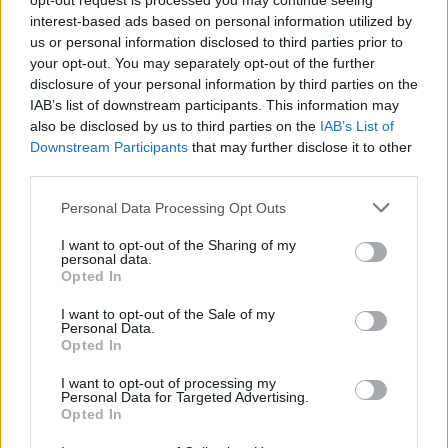
opt-out request is processed you may continue seeing
Po zakończeniu spotkania automatycznie publikujemy
oficjalny wynik
interest-based ads based on personal information utilized by
spotkania
, a także dane meczowe, jeśli są dostępne.
us or personal information disclosed to third parties prior to
your opt-out. You may separately opt-out of the further
Pełny harmonogram rozgrywek dostępny jest tutaj:
Jarosław > Klasa A
Przeworsk - terminarz
disclosure of your personal information by third parties on the
.
IAB’s list of downstream participants. This information may
Informacje o składach i strzelcach
also be disclosed by us to third parties on the
IAB’s List of
W miarę dostępności danych, publikujemy
składy wyjściowe,
Downstream Participants
that may further disclose it to other
rezerwowych, zmiany oraz listę strzelców bramek
. Informacje te
third parties.
aktualizujemy zależnie od poziomu ligi i dostępnych źródeł.
Please note that this website/app uses one or more Google
Personal Data Processing Opt Outs
Śledź mecze swojej drużyny
services and may gather and store information including but
Jeśli jesteś kibicem klubu Orzeł II Przeworsk lub MKS Kańczuga - zaglądaj
not limited to your visit or usage behaviour. You may click to
I want to opt-out of the Sharing of my
tutaj częściej. Nasz serwis regularnie dostarcza informacje o
terminach
personal data.
grant or deny consent to Google and its third-party tags to
meczów, wynikach, transferach i newsach klubowych
.
Opted In
use your data for below specified purposes in below Google
PodkarpacieLive.pl to największa baza
meczów lokalnych drużyn
consent section.
I want to opt-out of the Sale of my
piłkarskich
w województwie. Sprawdź nasze relacje, śledź ulubioną ligę i
Personal Data.
bądź na bieżąco z wydarzeniami z boisk!
Opted In
Analiza przed meczem: Orzeł II Przeworsk vs MKS Kańczuga
I want to opt-out of processing my
Mecz
Orzeł II Przeworsk - MKS Kańczuga
Personal Data for Targeted Advertising.
odbędzie się w ramach 18.
Opted In
kolejki - Jarosław > Klasa A Przeworsk. Spotkanie zostanie rozegrane w
dniu 19 kwietnia 2026. Początek meczu o godz. 16:00.