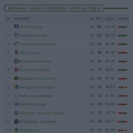
JAROSŁAW > KLASA A PRZEWORSK - AKTUALNA TABELA
LP
DRUŻYNA
M
PKT
GOLE
FORMA
1
26
66
102-20
MKS Kańczuga
2
26
62
69-22
Wisełka Siennów
3
26
56
81-40
Cresovia Krzeczowice
4
26
46
61-41
San Gorzyce
5
26
45
63-39
Błyskawica Rozbórz
6
26
37
60-51
Orzeł II Przeworsk
7
26
35
67-67
Błyskawica Rożniatów
8
26
33
48-53
Huragan Gniewczyna
9
26
32
41-52
Nafta Gaz Jodłówka
10
26
29
50-85
Błękitni Grzęska
11
26
25
40-76
Alabaster Łopuszka Wielka
12
26
24
56-77
GKS Majdan Sieniawski
13
26
22
52-99
Start Mirocin