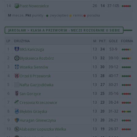
14
26
14
37-105
Piast Nowosielce
M
mecze,
Pkt
punkty ·
zwycięstwo
remis
porażka
JAROSŁAW > KLASA A PRZEWORSK - MECZE ROZEGRANE U SIEBIE
LP
DRUŻYNA
M
PKT
GOLE
FORMA
1
13
34
53-9
MKS Kańczuga
2
13
32
39-10
Błyskawica Rozbórz
3
13
30
39-12
Wisełka Siennów
4
13
28
40-17
Orzeł II Przeworsk
5
13
27
30-21
Nafta Gaz Jodłówka
6
13
25
35-16
San Gorzyce
7
13
23
38-24
Cresovia Krzeczowice
8
13
20
31-32
Błękitni Grzęska
9
13
20
28-21
Huragan Gniewczyna
10
13
19
26-37
Alabaster Łopuszka Wielka