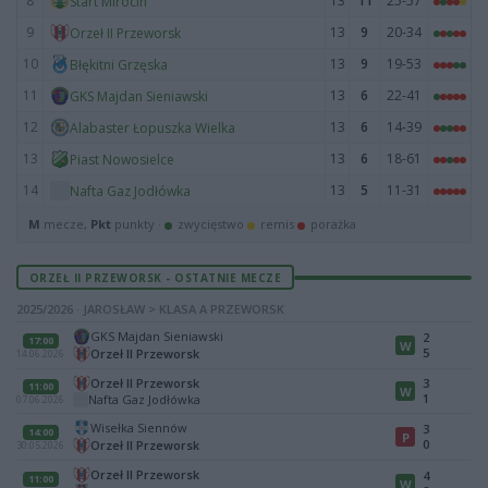
8
13
11
25-57
Start Mirocin
9
13
9
20-34
Orzeł II Przeworsk
10
13
9
19-53
Błękitni Grzęska
11
13
6
22-41
GKS Majdan Sieniawski
12
13
6
14-39
Alabaster Łopuszka Wielka
13
13
6
18-61
Piast Nowosielce
14
13
5
11-31
Nafta Gaz Jodłówka
M
mecze,
Pkt
punkty ·
zwycięstwo
remis
porażka
ORZEŁ II PRZEWORSK - OSTATNIE MECZE
2025/2026 · JAROSŁAW > KLASA A PRZEWORSK
GKS Majdan Sieniawski
2
17:00
W
5
Orzeł II Przeworsk
14.06.2026
Orzeł II Przeworsk
3
11:00
W
1
Nafta Gaz Jodłówka
07.06.2026
Wisełka Siennów
3
14:00
P
0
Orzeł II Przeworsk
30.05.2026
Orzeł II Przeworsk
4
11:00
W