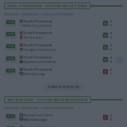
ORZEŁ II PRZEWORSK - OSTATNIE MECZE U SIEBIE
2025/2026 · JAROSŁAW > KLASA A PRZEWORSK
Orzeł II Przeworsk
3
11:00
W
1
Nafta Gaz Jodłówka
07.06.2026
Orzeł II Przeworsk
4
11:00
W
2
San Gorzyce
24.05.2026
Orzeł II Przeworsk
3
17:00
W
0
Huragan Gniewczyna
09.05.2026
Orzeł II Przeworsk
4
16:00
W
TV
2
Błyskawica Rożniatów
02.05.2026
Orzeł II Przeworsk
0
16:00
P
1
MKS Kańczuga
19.04.2026
ZOBACZ WIĘCEJ (8)
MKS KAŃCZUGA - OSTATNIE MECZE NA WYJEZDZIE
2025/2026 · JAROSŁAW > KLASA A PRZEWORSK
Błyskawica Rozbórz
2
17:00
P
0
MKS Kańczuga
12.06.2026