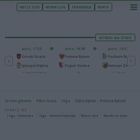
MECZE DZIŚ
WYNIKI LIVE
TRANSMISJE
NEWSY
WYNIKI NA ŻYWO
U
Jutro, 17:30
Jutro, 18:00
Jutro, 19:57
65
lonia Bydgoszcz
-
-
-
Górnik Strachocina
Polonia Bytom
Podlasie Biała Podlaska
‹
›
25
-
-
-
Igloopol Dębica
Pogoń Siedlce
Hetman Zamość
aliga
IV liga podkarpacka
I liga
III liga, gr. IV
Strona główna
Piłka nożna
I liga
Odra Opole – Polonia Bytom
ZOBACZ TEŻ
I liga - terminarz
I liga - tabela/statystyki
Mecze dziś
Wyniki na żywo