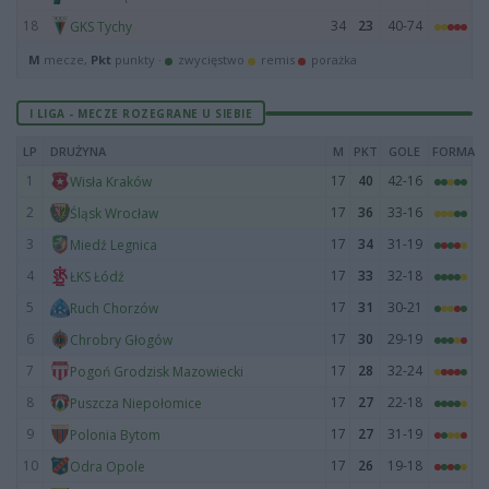
18
34
23
40-74
GKS Tychy
M
mecze,
Pkt
punkty ·
zwycięstwo
remis
porażka
I LIGA - MECZE ROZEGRANE U SIEBIE
LP
DRUŻYNA
M
PKT
GOLE
FORMA
1
17
40
42-16
Wisła Kraków
2
17
36
33-16
Śląsk Wrocław
3
17
34
31-19
Miedź Legnica
4
17
33
32-18
ŁKS Łódź
5
17
31
30-21
Ruch Chorzów
6
17
30
29-19
Chrobry Głogów
7
17
28
32-24
Pogoń Grodzisk Mazowiecki
8
17
27
22-18
Puszcza Niepołomice
9
17
27
31-19
Polonia Bytom
10
17
26
19-18
Odra Opole