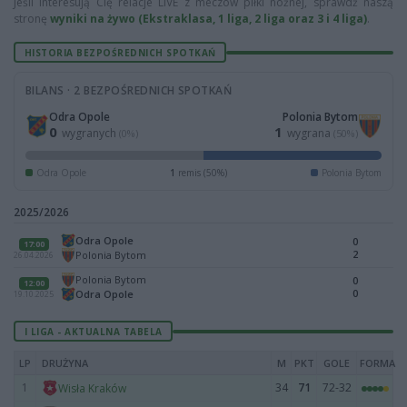
Jeśli interesują Cię relacje LIVE z meczów piłki nożnej, sprawdź naszą
stronę
wyniki na żywo (Ekstraklasa, 1 liga, 2 liga oraz 3 i 4 liga)
.
HISTORIA BEZPOŚREDNICH SPOTKAŃ
BILANS · 2 BEZPOŚREDNICH SPOTKAŃ
Odra Opole
Polonia Bytom
0
1
wygranych
wygrana
(0%)
(50%)
Odra Opole
1
remis (50%)
Polonia Bytom
2025/2026
Odra Opole
0
17:00
2
Polonia Bytom
26.04.2026
Polonia Bytom
0
12:00
0
Odra Opole
19.10.2025
I LIGA - AKTUALNA TABELA
LP
DRUŻYNA
M
PKT
GOLE
FORMA
1
34
71
72-32
Wisła Kraków