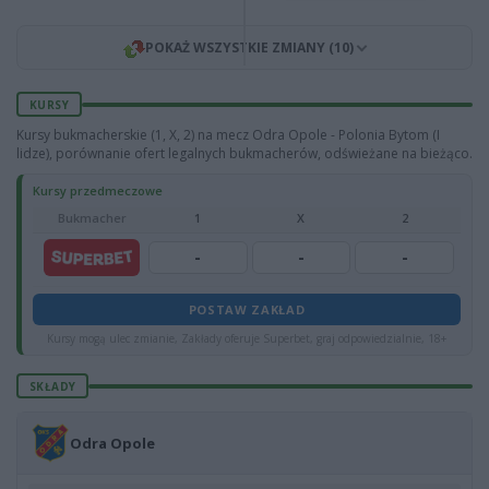
POKAŻ WSZYSTKIE ZMIANY (10)
KURSY
Kursy bukmacherskie (1, X, 2) na mecz Odra Opole - Polonia Bytom (I
lidze), porównanie ofert legalnych bukmacherów, odświeżane na bieżąco.
Kursy przedmeczowe
Bukmacher
1
X
2
-
-
-
POSTAW ZAKŁAD
Kursy mogą ulec zmianie, Zakłady oferuje Superbet, graj odpowiedzialnie, 18+
SKŁADY
Odra Opole