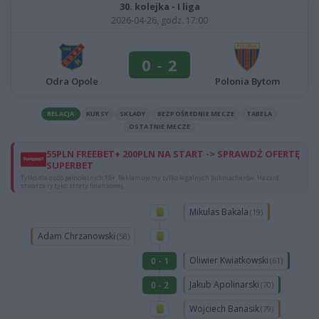
30. kolejka - I liga
2026-04-26, godz. 17:00
0
-
2
Odra Opole
Polonia Bytom
RELACJA
KURSY
SKŁADY
BEZPOŚREDNIE MECZE
TABELA
OSTATNIE MECZE
55PLN FREEBET+ 200PLN NA START -> SPRAWDŹ OFERTĘ
SUPERBET
Tylko dla osób pełnoletnich 18+. Reklamujemy tylko legalnych bukmacherów. Hazard
stwarza ryzyko straty finansowej.
Mikulas Bakala
(19)
Adam Chrzanowski
(58)
Oliwier Kwiatkowski
0 - 1
(61)
Jakub Apolinarski
0 - 2
(70)
Wojciech Banasik
(79)