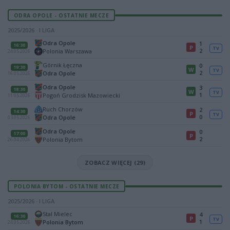
ODRA OPOLE - OSTATNIE MECZE
2025/2026 · I LIGA
Odra Opole
1
16:30
P
TV
2
Polonia Warszawa
24.05.2026
Górnik Łęczna
0
19:30
W
TV
2
Odra Opole
16.05.2026
Odra Opole
3
18:30
W
TV
1
Pogoń Grodzisk Mazowiecki
11.05.2026
Ruch Chorzów
2
14:30
P
TV
0
Odra Opole
03.05.2026
Odra Opole
0
17:00
P
2
Polonia Bytom
26.04.2026
ZOBACZ WIĘCEJ (29)
POLONIA BYTOM - OSTATNIE MECZE
2025/2026 · I LIGA
Stal Mielec
4
16:30
P
TV
1
Polonia Bytom
24.05.2026