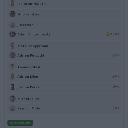
Artur Haluch
BR
Filip Kendzia
Jiri Piroch
Adam Chrzanowski
58
69
Mateusz Spychała
Adrian Purzycki
57
Tomáš Přikryl
Adrian Liber
46
Joshua Perez
56
Michał Feliks
Szymon Mida
69
REZERWOWI