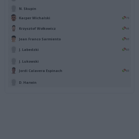
N. Skupin
Kacper Michalski
73
Krzysztof Wołkowicz
66
Jean Franco Sarmiento
83
J. Labedzki
83
J. Lukowski
Jordi Calavera Espinach
83
D. Harwin