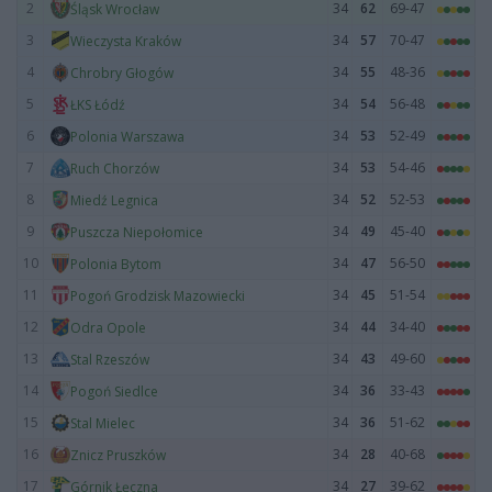
2
34
62
69-47
Śląsk Wrocław
3
34
57
70-47
Wieczysta Kraków
4
34
55
48-36
Chrobry Głogów
5
34
54
56-48
ŁKS Łódź
6
34
53
52-49
Polonia Warszawa
7
34
53
54-46
Ruch Chorzów
8
34
52
52-53
Miedź Legnica
9
34
49
45-40
Puszcza Niepołomice
10
34
47
56-50
Polonia Bytom
11
34
45
51-54
Pogoń Grodzisk Mazowiecki
12
34
44
34-40
Odra Opole
13
34
43
49-60
Stal Rzeszów
14
34
36
33-43
Pogoń Siedlce
15
34
36
51-62
Stal Mielec
16
34
28
40-68
Znicz Pruszków
17
34
27
39-62
Górnik Łęczna