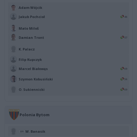
Adam Wójcik
Jakub Pochcioł
46
Mato Miloš
Damian Tront
57
K. Palacz
Filip Kupczyk
Marcel Białowąs
69
Szymon Kobusiński
56
O. Sukiennicki
69
Polonia Bytom
W. Banasik
BR