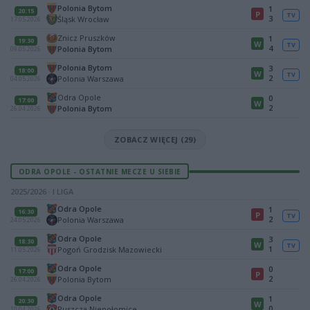
Polonia Bytom
1
20:15
P
TV
3
Śląsk Wrocław
17.05.2026
Znicz Pruszków
1
19:30
W
TV
4
Polonia Bytom
09.05.2026
Polonia Bytom
3
18:00
W
TV
2
Polonia Warszawa
04.05.2026
Odra Opole
0
17:00
W
2
Polonia Bytom
26.04.2026
ZOBACZ WIĘCEJ (29)
ODRA OPOLE - OSTATNIE MECZE U SIEBIE
2025/2026 · I LIGA
Odra Opole
1
16:30
P
TV
2
Polonia Warszawa
24.05.2026
Odra Opole
3
18:30
W
TV
1
Pogoń Grodzisk Mazowiecki
11.05.2026
Odra Opole
0
17:00
P
2
Polonia Bytom
26.04.2026
Odra Opole
1
20:30
W
0
Puszcza Niepołomice
10.04.2026