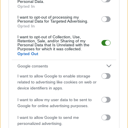
meczów, wynikach, transferach i newsach klubowych
.
Personal Data.
Opted In
PodkarpacieLive.pl to największa baza
meczów lokalnych drużyn
piłkarskich
w województwie. Sprawdź nasze relacje, śledź ulubioną ligę i
I want to opt-out of processing my
bądź na bieżąco z wydarzeniami z boisk!
Personal Data for Targeted Advertising.
Opted In
Analiza przed meczem: Odra Opole vs Polonia Bytom
Mecz
Odra Opole - Polonia Bytom
odbędzie się w ramach 30. kolejki - I
I want to opt-out of Collection, Use,
Retention, Sale, and/or Sharing of my
liga. Spotkanie zostanie rozegrane w dniu 26 kwietnia 2026. Początek
Personal Data that Is Unrelated with the
meczu o godz. 17:00.
Purposes for which it was collected.
Opted Out
Odra Opole
przystępuje do tego spotkania w roli gospodarza. Jak
drużyna radzi sobie w sezonie 2025/2026 rozgrywek I liga przed własną
publicznością? Na tej stronie możecie zobaczyć tabelę uwzględniającą
Google consents
tylko mecze u siebie. W tabeli biorącej pod uwagę tylko mecze
wyjazdowe możecie natomiast sprawdzić jak spisuje się klub
Polonia
I want to allow Google to enable storage
Bytom
.
related to advertising like cookies on web or
device identifiers in apps.
I liga - sytuacja w tabeli
Przed meczami 30. kolejki - I liga gospodarze (Odra Opole) zajmują
11.
I want to allow my user data to be sent to
miejsce
w tabeli. Goście (Polonia Bytom) plasują się na
10. miejscu.
Google for online advertising purposes.
Poniżej znajdziesz także ostatnie mecze obu drużyn oraz statystyki
bramkowe.
I want to allow Google to send me
personalized advertising.
Odra Opole vs. Polonia Bytom - relacja, wynik na żywo, transmisja