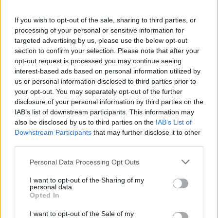
Mecz Odra Opole - Polonia Bytom (I liga)
Spotkanie pomiędzy
Odra Opole i Polonia Bytom
rozegrane zostanie
If you wish to opt-out of the sale, sharing to third parties, or
w ramach I liga (30. kolejki - I liga).
processing of your personal or sensitive information for
targeted advertising by us, please use the below opt-out
Na stronie
PodkarpacieLive.pl
znajdziesz
wynik meczu, strzelców
bramek, kartki, składy, statystyki i informacje o przebiegu
section to confirm your selection. Please note that after your
spotkania
. To kompletne źródło danych dla kibiców i pasjonatów
opt-out request is processed you may continue seeing
lokalnej piłki nożnej. Jeżeli aktualnie nie widzisz tutaj danych z pewnością
interest-based ads based on personal information utilized by
pracujemy nad tym żeby je uzupełnić.
us or personal information disclosed to third parties prior to
your opt-out. You may separately opt-out of the further
Wynik meczu Odra Opole vs Polonia Bytom
disclosure of your personal information by third parties on the
Po zakończeniu spotkania automatycznie publikujemy
oficjalny wynik
IAB’s list of downstream participants. This information may
spotkania
, a także dane meczowe, jeśli są dostępne.
also be disclosed by us to third parties on the
IAB’s List of
Pełny harmonogram rozgrywek dostępny jest tutaj:
I liga - terminarz
.
Downstream Participants
that may further disclose it to other
third parties.
Informacje o składach i strzelcach
W miarę dostępności danych, publikujemy
składy wyjściowe,
Please note that this website/app uses one or more Google
Personal Data Processing Opt Outs
rezerwowych, zmiany oraz listę strzelców bramek
. Informacje te
services and may gather and store information including but
aktualizujemy zależnie od poziomu ligi i dostępnych źródeł.
not limited to your visit or usage behaviour. You may click to
I want to opt-out of the Sharing of my
personal data.
Śledź mecze swojej drużyny
grant or deny consent to Google and its third-party tags to
Opted In
use your data for below specified purposes in below Google
Jeśli jesteś kibicem klubu Odra Opole lub Polonia Bytom - zaglądaj tutaj
consent section.
częściej. Nasz serwis regularnie dostarcza informacje o
terminach
I want to opt-out of the Sale of my