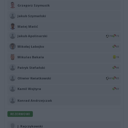
Grzegorz Szymusik
Jakub Szymański
Matej Matić
Jakub Apolinarski
70
73
Mikołaj Łabojko
83
Mikulas Bakala
19
Patryk Stefański
66
Oliwier Kwiatkowski
61
83
Kamil Wojtyra
83
Konrad Andrzejczak
REZERWOWI
J. Rajczykowski