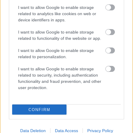
Wynik meczu Odra Opole - Polonia Bytom znajdziesz na naszej stronie
I want to allow Google to enable storage
zaraz po jego zakończeniu. Jeżeli szukasz informacji meczowych, zajrzyj
related to analytics like cookies on web or
tutaj:
Odra Opole vs. Polonia Bytom - wynik, składy, strzelcy
device identifiers in apps.
Jeżeli w internecie lub TV dostępna jest
transmisja na żywo z meczu
Odra Opole vs. Polonia Bytom
albo innych spotkań I liga na pewno
I want to allow Google to enable storage
znajdziesz takie informacje na naszym portalu. Możliwe jednak, że nigdzie
related to functionality of the website or app.
nie pojawi się stream online z tego pojedynku. Śledź portal
podkarpacieLIVE.pl i bądź na bieżąco.
I want to allow Google to enable storage
related to personalization.
Asseco Resovia
Developres Rzeszów
ITA TOOLS Stal Mielec
I want to allow Google to enable storage
|
|
|
Cellfast Wilki Krosno
Texom Stal Rzeszów
Stal Mielec
related to security, including authentication
|
|
|
Motor Lublin
functionality and fraud prevention, and other
Stal Rzeszów
Stal Stalowa Wola
Wisła Kraków
|
|
|
|
user protection.
Resovia
Wieczysta Kraków
Sandecja Nowy Sącz
|
|
|
Siarka Tarnobrzeg
Wisłoka Dębica
4 liga podkarpacka
|
|
|
JKS Jarosław
Karpaty Krosno
|
CONFIRM
Mecze dziś
Wyniki LIVE
Transmisje
O nas
Kontakt
|
|
|
|
|
Polityka prywatności
pehasports.com
| Polecamy:
|
kartki okolicznościowe
Data Deletion
Data Access
Privacy Policy