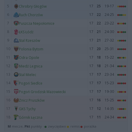
5
17
25
19-17
Chrobry Głogów
6
17
22
24-25
Ruch Chorzów
7
17
22
23-22
Puszcza Niepołomice
8
17
21
24-30
ŁKS Łódź
9
17
21
27-32
Stal Rzeszów
10
17
20
25-31
Polonia Bytom
11
17
18
15-22
Odra Opole
12
17
18
21-34
Miedź Legnica
13
17
17
23-34
Stal Mielec
14
17
17
15-23
Pogoń Siedlce
15
17
17
19-30
Pogoń Grodzisk Mazowiecki
16
17
16
15-25
Znicz Pruszków
17
17
12
14-35
GKS Tychy
18
17
11
24-34
Górnik Łęczna
M
mecze,
Pkt
punkty ·
zwycięstwo
remis
porażka