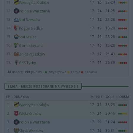
11
17
26
32-24
Wieczysta Kraków
12
17
24
21-25
Polonia Warszawa
13
17
22
22-28
Stal Rzeszów
14
17
19
18-20
Pogoń Siedlce
15
17
19
28-28
Stal Mielec
16
17
16
15-28
Górnik Łęczna
17
17
12
25-43
Znicz Pruszków
18
17
11
26-39
GKS Tychy
M
mecze,
Pkt
punkty ·
zwycięstwo
remis
porażka
I LIGA - MECZE ROZEGRANE NA WYJEŹDZIE
LP
DRUŻYNA
M
PKT
GOLE
FORMA
1
17
31
38-23
Wieczysta Kraków
2
17
31
30-16
Wisła Kraków
3
17
29
31-24
Polonia Warszawa
4
17
26
36-31
Śląsk Wrocław