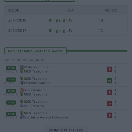
SEZON
LIGA
MIEJSCE
2017/2018
III liga, gr. IV
18.
2016/2017
III liga, gr. IV
12.
MKS Trzebinia - ostatnie mecze
2017/2018 · III LIGA, GR. IV
Wisła Sandomierz
2
17:00
P
MKS Trzebinia
0
16.06.2018
MKS Trzebinia
2
17:00
W
Wiślanie Skawina
1
09.06.2018
Soła Oświęcim
4
15:00
P
MKS Trzebinia
1
02.06.2018
MKS Trzebinia
1
17:15
P
Stal Rzeszów
2
30.05.2018
MKS Trzebinia
0
17:00
P
Spartakus Aureus Daleszyce
1
26.05.2018
ZOBACZ WIĘCEJ (29)