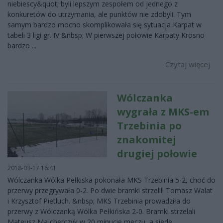
niebiescy&quot; byli lepszym zespołem od jednego z
konkuretów do utrzymania, ale punktów nie zdobyli. Tym
samym bardzo mocno skomplikowała się sytuacja Karpat w
tabeli 3 ligi gr. IV &nbsp; W pierwszej połowie Karpaty Krosno
bardzo ...
Czytaj więcej
Wólczanka
wygrała z MKS-em
Trzebinia po
znakomitej
drugiej połowie
2018-03-17 16:41
Wólczanka Wólka Pełkiska pokonała MKS Trzebinia 5-2, choć do
przerwy przegrywała 0-2. Po dwie bramki strzelili Tomasz Walat
i Krzysztof Pietluch. &nbsp; MKS Trzebinia prowadziła do
przerwy z Wólczanką Wólka Pełkińska 2-0. Bramki strzelali
Mateusz Majcherczyk w 20 minucie meczu, a siede...