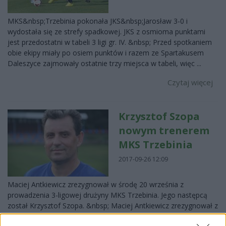
MKS&nbsp;Trzebinia pokonała JKS&nbsp;Jarosław 3-0 i
wydostała się ze strefy spadkowej. JKS z osmioma punktami
jest przedostatni w tabeli 3 ligi gr. IV. &nbsp; Przed spotkaniem
obie ekipy miały po osiem punktów i razem ze Spartakusem
Daleszyce zajmowały ostatnie trzy miejsca w tabeli, więc ...
Czytaj więcej
Krzysztof Szopa
nowym trenerem
MKS Trzebinia
2017-09-26 12:09
Maciej Antkiewicz zrezygnował w środę 20 września z
prowadzenia 3-ligowej drużyny MKS Trzebinia. Jego następcą
został Krzysztof Szopa. &nbsp; Maciej Antkiewicz zrezygnował z
prowadzenia 3-ligowej drużyny MKS&nbsp;Trzebinia jeszcze