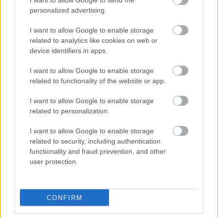
I want to allow Google to send me
em Trzebinia/Siersza. &nbsp; Rzeszowski zespół wyszedł na
personalized advertising.
prowadzenie w 20. minucie po rzucie rożnym i uderzeniu
Damiana Skały z bliska. Do przerwy Stal Rzeszów prowadziła 1-
I want to allow Google to enable storage
0. &nbsp; Drugi gol dla podkarpackiej drużyny padł w 5...
related to analytics like cookies on web or
device identifiers in apps.
Czytaj więcej
I want to allow Google to enable storage
related to functionality of the website or app.
MKS Trzebinia - wszystkie powiązane newsy
I want to allow Google to enable storage
related to personalization.
Asseco Resovia
Developres Rzeszów
ITA TOOLS Stal Mielec
I want to allow Google to enable storage
|
|
|
Cellfast Wilki Krosno
Texom Stal Rzeszów
Stal Mielec
related to security, including authentication
|
|
|
Motor Lublin
functionality and fraud prevention, and other
Stal Rzeszów
Stal Stalowa Wola
Wisła Kraków
|
|
|
|
user protection.
Resovia
Wieczysta Kraków
Sandecja Nowy Sącz
|
|
|
Siarka Tarnobrzeg
Wisłoka Dębica
4 liga podkarpacka
|
|
|
JKS Jarosław
Karpaty Krosno
|
CONFIRM
Mecze dziś
Wyniki LIVE
Transmisje
O nas
Kontakt
|
|
|
|
|