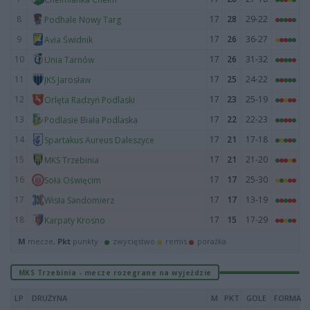
8
17
28
29-22
Podhale Nowy Targ
9
17
26
36-27
Avia Świdnik
10
17
26
31-32
Unia Tarnów
11
17
25
24-22
JKS Jarosław
12
17
23
25-19
Orlęta Radzyń Podlaski
13
17
22
22-23
Podlasie Biała Podlaska
14
17
21
17-18
Spartakus Aureus Daleszyce
15
17
21
21-20
MKS Trzebinia
16
17
17
25-30
Soła Oświęcim
17
17
17
13-19
Wisła Sandomierz
18
17
15
17-29
Karpaty Krosno
M
mecze,
Pkt
punkty ·
zwycięstwo
remis
porażka
MKS Trzebinia - mecze rozegrane na wyjeździe
LP
DRUŻYNA
M
PKT
GOLE
FORMA