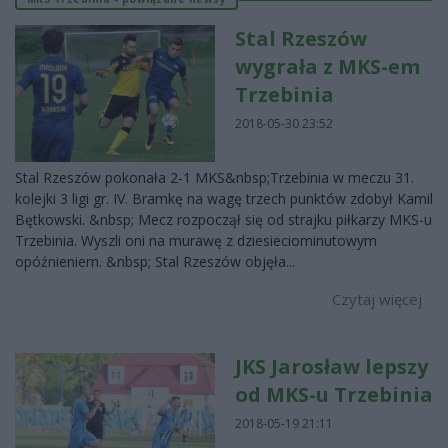
Stal Rzeszów
wygrała z MKS-em
Trzebinia
2018-05-30 23:52
Stal Rzeszów pokonała 2-1 MKS&nbsp;Trzebinia w meczu 31.
kolejki 3 ligi gr. IV. Bramkę na wagę trzech punktów zdobył Kamil
Bętkowski. &nbsp; Mecz rozpoczął się od strajku piłkarzy MKS-u
Trzebinia. Wyszli oni na murawę z dziesieciominutowym
opóźnieniem. &nbsp; Stal Rzeszów objęła...
Czytaj więcej
JKS Jarosław lepszy
od MKS-u Trzebinia
2018-05-19 21:11