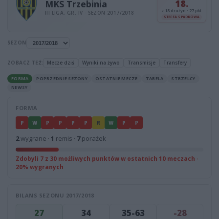
18.
MKS Trzebinia
z 18 drużyn · 27 pkt
III LIGA, GR. IV · SEZON 2017/2018
STREFA SPADKOWA
SEZON
ZOBACZ TEŻ:
Mecze dziś
Wyniki na żywo
Transmisje
Transfery
FORMA
POPRZEDNIE SEZONY
OSTATNIE MECZE
TABELA
STRZELCY
NEWSY
FORMA
P
W
P
P
P
P
R
W
P
P
2
wygrane ·
1
remis ·
7
porażek
Zdobyli 7 z 30 możliwych punktów w ostatnich 10 meczach ·
20% wygranych
BILANS SEZONU 2017/2018
27
34
35-63
-28