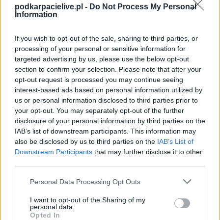
przed meczem z Motorem Lublin, dzień później zarząd...
podkarpacielive.pl -
Do Not Process My Personal
Information
Czytaj więcej
If you wish to opt-out of the sale, sharing to third parties, or
processing of your personal or sensitive information for
Resovia tylko
targeted advertising by us, please use the below opt-out
zremisowała z
section to confirm your selection. Please note that after your
MKS-em Trzebinia
opt-out request is processed you may continue seeing
interest-based ads based on personal information utilized by
2017-09-16 14:09
us or personal information disclosed to third parties prior to
your opt-out. You may separately opt-out of the further
Resovia, lider tabeli 3 ligi gr. IV jedynie zremisowała na wyjeździe
disclosure of your personal information by third parties on the
z MKS-em Trzebinia. &nbsp; Pierwsze 45-minut tego pojedynku
IAB’s list of downstream participants. This information may
nie przyniosło żadnych bramek. W 67. minucie Marek Mizia dał
also be disclosed by us to third parties on the
IAB’s List of
prowadzenie MKS-owi Trzebinia. &nbsp; Na odpowiedź Resovii
Downstream Participants
that may further disclose it to other
czekaliśmy niecałe dwie minuty. Wtedy B...
third parties.
Czytaj więcej
Please note that this website/app uses one or more Google
Personal Data Processing Opt Outs
services and may gather and store information including but
not limited to your visit or usage behaviour. You may click to
I want to opt-out of the Sharing of my
Wólczanka Wólka
personal data.
grant or deny consent to Google and its third-party tags to
Opted In
Pełkińska wygrała