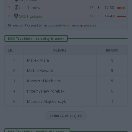
17
17
9
17-38
Unia Tarnów
18
17
6
14-43
MKS Trzebinia
M
mecze,
Pkt
punkty ·
zwycięstwo
remis
porażka
MKS Trzebinia - strzelcy bramek
LP.
PIŁKARZ
BRAMKI
1
Marek Mizia
8
2
Michał Kowalik
5
3
Krzysztof Michalec
5
4
Przemysław Porębski
5
5
Mateusz Majcherczyk
4
ZOBACZ WIĘCEJ (9)
MKS Trzebinia - powiązane newsy