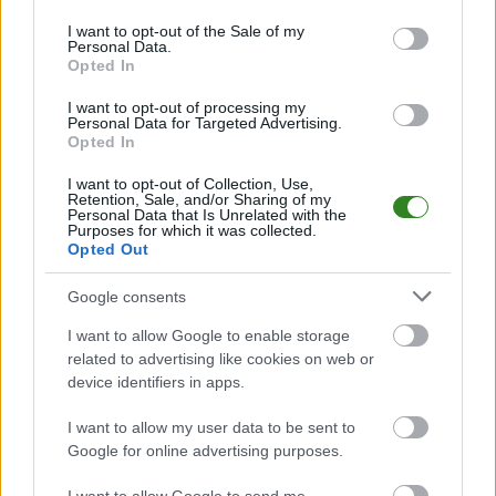
use your data for below specified purposes in below Google
z MKS Trzebinia
consent section.
I want to opt-out of the Sale of my
Personal Data.
2017-08-15 15:08
Opted In
I want to opt-out of processing my
Wólczanka Wólka Pełkińska wygrała na wyjeździe z MKS
Personal Data for Targeted Advertising.
Trzebinia w pierwszym meczu drugiej kolejki 3 ligi gr. IV. &nbsp;
Opted In
Wólczanka Wólka Pełkińska objęła prowadzenie w 31. minucie.
Do siatki MKS Trzebinia&nbsp;trafił Mateusz Kocur. &nbsp;
I want to opt-out of Collection, Use,
Retention, Sale, and/or Sharing of my
Siedem minut później było już 0-2 za spraw...
Personal Data that Is Unrelated with the
Purposes for which it was collected.
Czytaj więcej
Opted Out
Google consents
Pewne zwycięstwo
I want to allow Google to enable storage
Stali Rzeszów w
related to advertising like cookies on web or
Trzebini
device identifiers in apps.
2017-05-27 18:58
I want to allow my user data to be sent to
Google for online advertising purposes.
Stal Rzeszów wygrała 3-0 w wyjazdowym meczu 3 ligi z MKS-