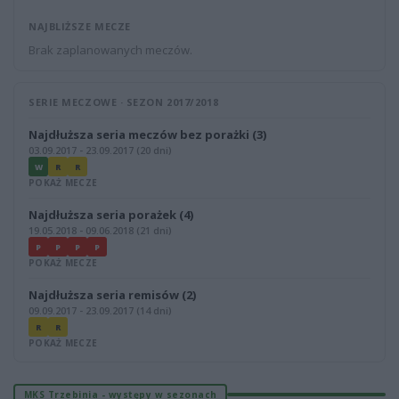
NAJBLIŻSZE MECZE
Brak zaplanowanych meczów.
SERIE MECZOWE · SEZON 2017/2018
Najdłuższa seria meczów bez porażki (3)
03.09.2017 - 23.09.2017 (20 dni)
W
R
R
POKAŻ MECZE
Najdłuższa seria porażek (4)
19.05.2018 - 09.06.2018 (21 dni)
P
P
P
P
POKAŻ MECZE
Najdłuższa seria remisów (2)
09.09.2017 - 23.09.2017 (14 dni)
R
R
POKAŻ MECZE
MKS Trzebinia - występy w sezonach