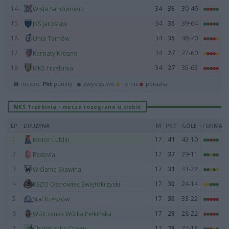
14
34
36
30-46
Wisła Sandomierz
15
34
35
39-64
JKS Jarosław
16
34
35
48-70
Unia Tarnów
17
34
27
27-60
Karpaty Krosno
18
34
27
35-63
MKS Trzebinia
M
mecze,
Pkt
punkty ·
zwycięstwo
remis
porażka
MKS Trzebinia - mecze rozegrane u siebie
LP
DRUŻYNA
M
PKT
GOLE
FORMA
1
17
41
43-10
Motor Lublin
2
17
37
29-11
Resovia
3
17
31
33-22
Wiślanie Skawina
4
17
30
24-14
KSZO Ostrowiec Świętokrzyski
5
17
30
33-22
Stal Rzeszów
6
17
29
28-22
Wólczanka Wólka Pełkińska
7
17
28
27-18
Chełmianka Chełm