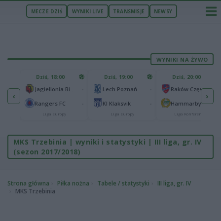
MECZE DZIŚ
WYNIKI LIVE
TRANSMISJE
NEWSY
WYNIKI NA ŻYWO
U
Dziś, 18:00
Dziś, 19:00
Dziś, 20:00
1
Ferencvaros Budapeszt
-
-
-
Jagiellonia Białystok
Lech Poznań
Raków Częstochowa
‹
›
0
ze
-
-
-
Rangers FC
KI Klaksvik
Hammarby IF
Liga Europy
Liga Europy
Liga Konferencji
MKS Trzebinia | wyniki i statystyki | III liga, gr. IV
(sezon 2017/2018)
Strona główna
Piłka nożna
Tabele / statystyki
III liga, gr. IV
MKS Trzebinia