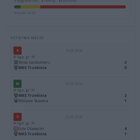
1
wygrana (6%) ·
3
remisy ·
13
porażek
Bramki 14-43
OSTATNIE MECZE
P
16.06.2018
III liga, gr. IV
Wisła Sandomierz
2
MKS Trzebinia
0
W
09.06.2018
III liga, gr. IV
MKS Trzebinia
2
Wiślanie Skawina
1
P
02.06.2018
III liga, gr. IV
Soła Oświęcim
4
MKS Trzebinia
1