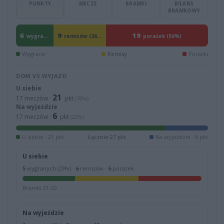
PUNKTY
MECZE
BRAMKI
BILANS
BRAMKOWY
6
9
19
wygranych (18%)
remisów (26%)
porażek (56%)
Wygrane
Remisy
Porażki
DOM VS WYJAZD
U siebie
21
17 meczów ·
pkt
(78%)
Na wyjeździe
6
17 meczów ·
pkt
(22%)
U siebie · 21 pkt
Łącznie 27 pkt
Na wyjeździe · 6 pkt
U siebie
5
wygranych (29%) ·
6
remisów ·
6
porażek
Bramki 21-20
Na wyjeździe