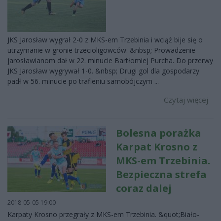
JKS Jarosław wygrał 2-0 z MKS-em Trzebinia i wciąż bije się o
utrzymanie w gronie trzecioligowców. &nbsp; Prowadzenie
jarosławianom dał w 22. minucie Bartłomiej Purcha. Do przerwy
JKS Jarosław wygrywał 1-0. &nbsp; Drugi gol dla gospodarzy
padł w 56. minucie po trafieniu samobójczym ...
Czytaj więcej
Bolesna porażka
Karpat Krosno z
MKS-em Trzebinia.
Bezpieczna strefa
coraz dalej
2018-05-05 19:00
Karpaty Krosno przegrały z MKS-em Trzebinia. &quot;Biało-