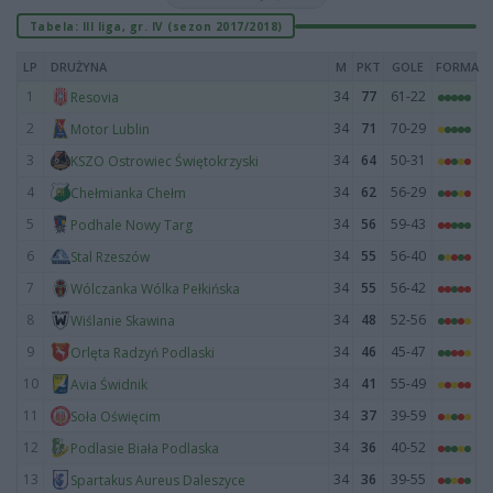
Tabela: III liga, gr. IV (sezon 2017/2018)
LP
DRUŻYNA
M
PKT
GOLE
FORMA
1
34
77
61-22
Resovia
2
34
71
70-29
Motor Lublin
3
34
64
50-31
KSZO Ostrowiec Świętokrzyski
4
34
62
56-29
Chełmianka Chełm
5
34
56
59-43
Podhale Nowy Targ
6
34
55
56-40
Stal Rzeszów
7
34
55
56-42
Wólczanka Wólka Pełkińska
8
34
48
52-56
Wiślanie Skawina
9
34
46
45-47
Orlęta Radzyń Podlaski
10
34
41
55-49
Avia Świdnik
11
34
37
39-59
Soła Oświęcim
12
34
36
40-52
Podlasie Biała Podlaska
13
34
36
39-55
Spartakus Aureus Daleszyce