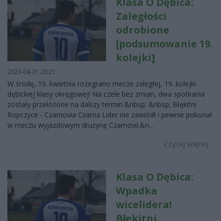
Klasa O Dębica:
Zaległości
odrobione
[podsumowanie 19.
kolejki]
2023-04-21 20:21
W środę, 19. kwietnia rozegrano mecze zaległej, 19. kolejki
dębickiej klasy okręgowej! Na czele bez zmian, dwa spotkania
zostały przełożone na dalszy termin.&nbsp; &nbsp; Błękitni
Ropczyce - Czarnovia Czarna Lider nie zawiódł i pewnie pokonał
w meczu wyjazdowym drużynę Czarnovii.&n...
Czytaj więcej
Klasa O Dębica:
Wpadka
wicelidera!
Błękitni