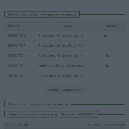
Błękitni Siedlanka - występy w sezonach
SEZON
LIGA
MIEJSCE
2025/2026
Rzeszów > Klasa A, gr. III
6.
2024/2025
Rzeszów > Klasa B, gr. VII
1.
2023/2024
Rzeszów > Klasa A, gr. III
14.
2022/2023
Dębica > Klasa Okręgowa
14.
2021/2022
Rzeszów > Klasa A, gr. III
1.
ZOBACZ WIĘCEJ (12)
Błękitni Siedlanka - ostatnie mecze
Tabela: Rzeszów > Klasa A, gr. III (sezon 2026/2027)
LP
DRUŻYNA
M
PKT
GOLE
FORMA