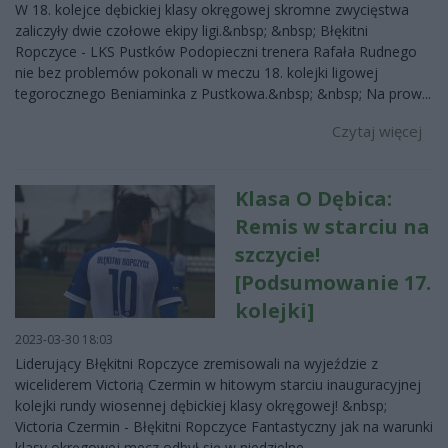
W 18. kolejce dębickiej klasy okręgowej skromne zwycięstwa
zaliczyły dwie czołowe ekipy ligi.&nbsp; &nbsp; Błękitni
Ropczyce - LKS Pustków Podopieczni trenera Rafała Rudnego
nie bez problemów pokonali w meczu 18. kolejki ligowej
tegorocznego Beniaminka z Pustkowa.&nbsp; &nbsp; Na prow...
Czytaj więcej
Klasa O Dębica:
Remis w starciu na
szczycie!
[Podsumowanie 17.
kolejki]
2023-03-30 18:03
Liderujący Błękitni Ropczyce zremisowali na wyjeździe z
wiceliderem Victorią Czermin w hitowym starciu inauguracyjnej
kolejki rundy wiosennej dębickiej klasy okręgowej! &nbsp;
Victoria Czermin - Błękitni Ropczyce Fantastyczny jak na warunki
klasy okręgowej mecz odbył się w niedzielne ...