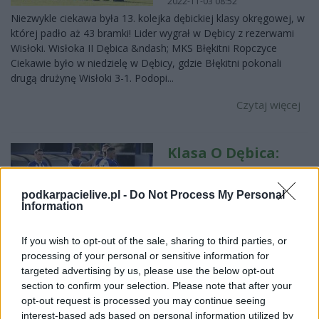
2022-11-03 08:52
Niezwykle ciekawa była 13. kolejka dębickiej klasy okręgowej, w
której padło aż 43 bramki! Lider wygrał w Dębicy z rezerwami
Wisłoki. Wisłoka II Dębica &ndash; MKS Błękitni Ropczyce
Ciekawie było w niedzielę w Dębicy, gdzie Błękitni pokonali
drugą drużynę Wisłoki 3-1. Podopi...
Czytaj więcej
Klasa O Dębica:
Wysokie
zwycięstwo
podkarpacielive.pl -
Do Not Process My Personal
Information
Błękitnych!
Przegrana
If you wish to opt-out of the sale, sharing to third parties, or
Czarnych
processing of your personal or sensitive information for
targeted advertising by us, please use the below opt-out
2022-10-25 10:50
section to confirm your selection. Please note that after your
Na boiskach dębickiej klasy okręgowej dominuje spadkowicz z
opt-out request is processed you may continue seeing
Ropczyc. Zmiana na dole tabeli po 12. kolejce ligowej.&nbsp;
interest-based ads based on personal information utilized by