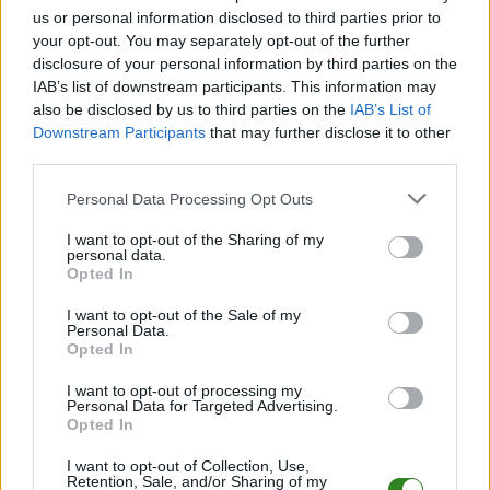
MKS Błękitni Ropczyce &ndash; Kamieniarz Golemki
us or personal information disclosed to third parties prior to
Podopieczni trenera Rafała Rudnego pewnie i wysoko pokonali
your opt-out. You may separately opt-out of the further
Kamieniarza z Golemek. Błękitni wygrali 6-0 rozstrzygając ...
disclosure of your personal information by third parties on the
IAB’s list of downstream participants. This information may
Czytaj więcej
also be disclosed by us to third parties on the
IAB’s List of
Downstream Participants
that may further disclose it to other
third parties.
Błękitni
minimalnie
Please note that this website/app uses one or more Google
Personal Data Processing Opt Outs
services and may gather and store information including but
zwyciężyli w
not limited to your visit or usage behaviour. You may click to
I want to opt-out of the Sharing of my
Żyrakowie. Trudne
personal data.
grant or deny consent to Google and its third-party tags to
Opted In
warunki postawili
use your data for below specified purposes in below Google
consent section.
gospodarze zawodów
I want to opt-out of the Sale of my
Personal Data.
2022-10-21 14:21
Opted In
Błękitni Ropczyce wciąż bez straty punktów! W 11. kolejce
I want to opt-out of processing my
dębickiej klasy okręgowej minimalnie pokonali LKS
Personal Data for Targeted Advertising.
Żyraków.&nbsp; LKS Żyraków &ndash; MKS Błękitni Ropczyce
Opted In
Początek meczu dość wyrównany z obu stron. Gospodarze
wyszli nastawieni odważnie i ofensywnie do starcia z liderem ...
I want to opt-out of Collection, Use,
Retention, Sale, and/or Sharing of my