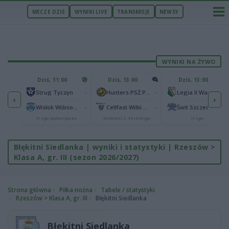
MECZE DZIŚ
WYNIKI LIVE
TRANSMISJE
NEWSY
WYNIKI NA ŻYWO
U
Dziś, 11:00
Dziś, 13:00
Dziś, 13:00
2
Podbeskidzie Bielsko-Biała
-
-
-
Strug Tyczyn
Hunters PSŻ Poznań
Legia II Warszawa
‹
›
2
sk
-
-
-
Wisłok Wiśniowa
Cellfast Wilki Krosno
Świt Szczecin
IV liga podkarpacka
Metalkas 2. Ekstraliga
II liga
Błękitni Siedlanka | wyniki i statystyki | Rzeszów >
Klasa A, gr. III (sezon 2026/2027)
Strona główna
Piłka nożna
Tabele / statystyki
Rzeszów > Klasa A, gr. III
Błękitni Siedlanka
Błękitni Siedlanka