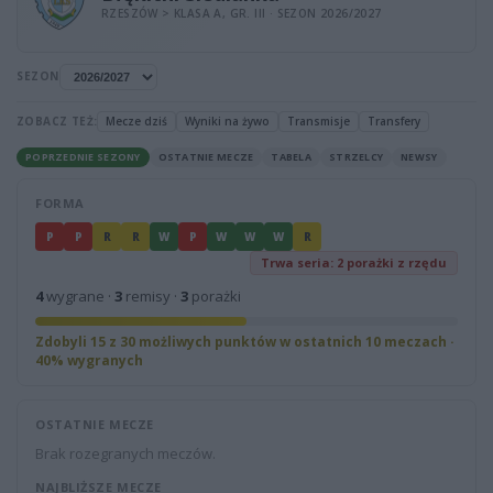
RZESZÓW > KLASA A, GR. III · SEZON 2026/2027
SEZON
ZOBACZ TEŻ:
Mecze dziś
Wyniki na żywo
Transmisje
Transfery
POPRZEDNIE SEZONY
OSTATNIE MECZE
TABELA
STRZELCY
NEWSY
FORMA
P
P
R
R
W
P
W
W
W
R
Trwa seria: 2 porażki z rzędu
4
wygrane ·
3
remisy ·
3
porażki
Zdobyli 15 z 30 możliwych punktów w ostatnich 10 meczach ·
40% wygranych
OSTATNIE MECZE
Brak rozegranych meczów.
NAJBLIŻSZE MECZE