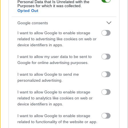
Personal Data that Is Unrelated with the
Czytaj więcej
Purposes for which it was collected.
Opted Out
Błękitni Ropczyce
Google consents
pokonali Czarnych
I want to allow Google to enable storage
Trześń! Skromne
related to advertising like cookies on web or
device identifiers in apps.
zwycięstwo
Victorii
I want to allow my user data to be sent to
Google for online advertising purposes.
2022-10-12 12:14
Błękitni Ropczyce wygrali u siebie z Czarnymi Trześń w
I want to allow Google to send me
najciekawszym meczu 10. kolejki dębickiej klasy okręgowej.
personalized advertising.
MKS Błękitni Ropczyce &ndash; Czarni Trześń W starciu dwóch
spadkowiczów lepszy okazał się lider z Ropczyc. Podopieczni
I want to allow Google to enable storage
trenera Rafała Rudnego wygrali dziesiąty mecz ...
related to analytics like cookies on web or
device identifiers in apps.
Czytaj więcej
I want to allow Google to enable storage
related to functionality of the website or app.
Błękitni Siedlanka - wszystkie powiązane newsy