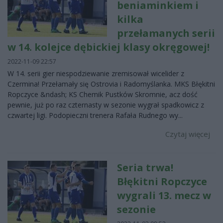
beniaminkiem i
kilka
przełamanych serii
w 14. kolejce dębickiej klasy okręgowej!
2022-11-09 22:57
W 14. serii gier niespodziewanie zremisował wicelider z
Czermina! Przełamały się Ostrovia i Radomyślanka. MKS Błękitni
Ropczyce &ndash; KS Chemik Pustków Skromnie, acz dość
pewnie, już po raz czternasty w sezonie wygrał spadkowicz z
czwartej ligi. Podopieczni trenera Rafała Rudnego wy...
Czytaj więcej
Seria trwa!
Błękitni Ropczyce
wygrali 13. mecz w
sezonie