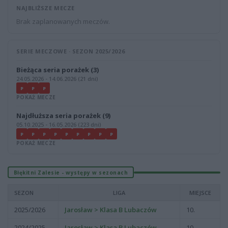
NAJBLIŻSZE MECZE
Brak zaplanowanych meczów.
SERIE MECZOWE · SEZON 2025/2026
Bieżąca seria porażek (3)
24.05.2026 - 14.06.2026 (21 dni)
P
P
P
POKAŻ MECZE
Najdłuższa seria porażek (9)
05.10.2025 - 16.05.2026 (223 dni)
P
P
P
P
P
P
P
P
P
POKAŻ MECZE
Błękitni Zalesie - występy w sezonach
SEZON
LIGA
MIEJSCE
2025/2026
Jarosław > Klasa B Lubaczów
10.
2024/2025
Jarosław > Klasa B Lubaczów
10.