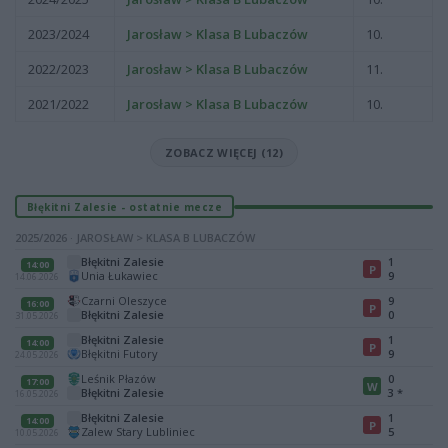
2023/2024
Jarosław > Klasa B Lubaczów
10.
2022/2023
Jarosław > Klasa B Lubaczów
11.
2021/2022
Jarosław > Klasa B Lubaczów
10.
ZOBACZ WIĘCEJ (12)
Błękitni Zalesie - ostatnie mecze
2025/2026 · JAROSŁAW > KLASA B LUBACZÓW
Błękitni Zalesie
1
14:00
P
Unia Łukawiec
9
14.06.2026
Czarni Oleszyce
9
16:00
P
Błękitni Zalesie
0
31.05.2026
Błękitni Zalesie
1
14:00
P
Błękitni Futory
9
24.05.2026
Leśnik Płazów
0
17:00
W
Błękitni Zalesie
3
*
16.05.2026
Błękitni Zalesie
1
14:00
P
Zalew Stary Lubliniec
5
10.05.2026