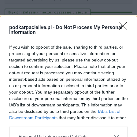
Błękitni Zalesie - mecze rozegrane u siebie
LP
DRUŻYNA
M
PKT
GOLE
FORMA
podkarpacielive.pl -
Do Not Process My Personal
1
10
27
43-6
Czarni Oleszyce
Information
2
10
22
44-14
Unia Łukawiec
If you wish to opt-out of the sale, sharing to third parties, or
3
10
20
44-12
Zalew Stary Lubliniec
processing of your personal or sensitive information for
4
10
20
31-10
Błękitni Futory
targeted advertising by us, please use the below opt-out
section to confirm your selection. Please note that after your
5
10
18
18-20
LKS Mołodycz
opt-out request is processed you may continue seeing
6
10
16
27-21
LKS Korzenica
interest-based ads based on personal information utilized by
7
10
15
35-32
Roztocze Ruda Różaniecka
us or personal information disclosed to third parties prior to
your opt-out. You may separately opt-out of the further
8
10
12
16-24
Tanew Wola Wielka
disclosure of your personal information by third parties on the
9
10
6
17-43
Walter Opaka
IAB’s list of downstream participants. This information may
10
also be disclosed by us to third parties on the
10
IAB’s List of
4
14-56
Błękitni Zalesie
Downstream Participants
that may further disclose it to other
11
10
3
5-35
Leśnik Płazów
third parties.
M
mecze,
Pkt
punkty ·
zwycięstwo
remis
porażka
Please note that this website/app uses one or more Google
Personal Data Processing Opt Outs