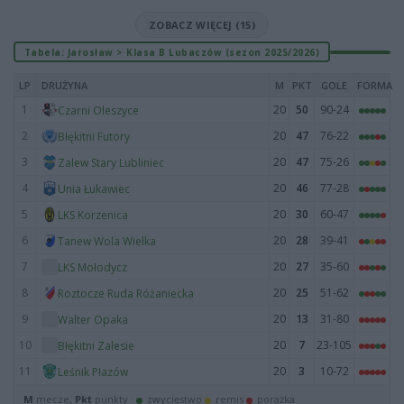
ZOBACZ WIĘCEJ (15)
Tabela: Jarosław > Klasa B Lubaczów (sezon 2025/2026)
LP
DRUŻYNA
M
PKT
GOLE
FORMA
1
20
50
90-24
Czarni Oleszyce
2
20
47
76-22
Błękitni Futory
3
20
47
75-26
Zalew Stary Lubliniec
4
20
46
77-28
Unia Łukawiec
5
20
30
60-47
LKS Korzenica
6
20
28
39-41
Tanew Wola Wielka
7
20
27
35-60
LKS Mołodycz
8
20
25
51-62
Roztocze Ruda Różaniecka
9
20
13
31-80
Walter Opaka
10
20
7
23-105
Błękitni Zalesie
11
20
3
10-72
Leśnik Płazów
M
mecze,
Pkt
punkty ·
zwycięstwo
remis
porażka