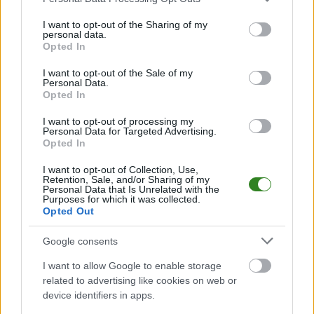
services and may gather and store information including but
Błękitni Zalesie - mecze rozegrane na wyjeździe
not limited to your visit or usage behaviour. You may click to
I want to opt-out of the Sharing of my
personal data.
grant or deny consent to Google and its third-party tags to
LP
DRUŻYNA
M
PKT
GOLE
FORMA
Opted In
use your data for below specified purposes in below Google
1
10
27
45-12
Błękitni Futory
consent section.
I want to opt-out of the Sale of my
2
10
27
31-14
Zalew Stary Lubliniec
Personal Data.
Opted In
3
10
24
33-14
Unia Łukawiec
4
10
23
47-18
Czarni Oleszyce
I want to opt-out of processing my
Personal Data for Targeted Advertising.
5
10
16
23-17
Tanew Wola Wielka
Opted In
6
10
14
33-26
LKS Korzenica
I want to opt-out of Collection, Use,
Retention, Sale, and/or Sharing of my
7
10
10
16-30
Roztocze Ruda Różaniecka
Personal Data that Is Unrelated with the
Purposes for which it was collected.
8
10
9
17-40
LKS Mołodycz
Opted Out
9
10
7
14-37
Walter Opaka
Google consents
10
10
3
9-49
Błękitni Zalesie
11
10
0
5-37
Leśnik Płazów
I want to allow Google to enable storage
related to advertising like cookies on web or
M
mecze,
Pkt
punkty ·
zwycięstwo
remis
porażka
device identifiers in apps.