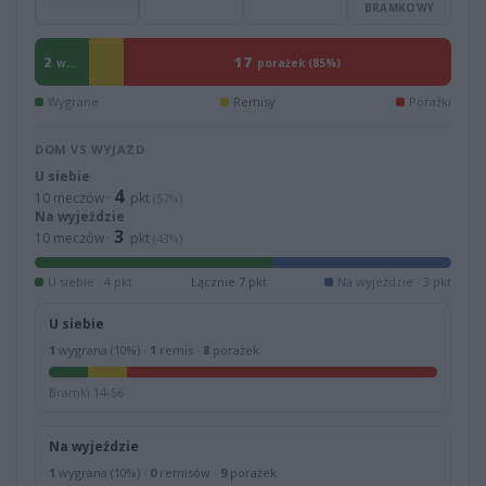
BRAMKOWY
17
2
wygrane (10%)
porażek (85%)
Wygrane
Remisy
Porażki
DOM VS WYJAZD
U siebie
4
10 meczów ·
pkt
(57%)
Na wyjeździe
3
10 meczów ·
pkt
(43%)
U siebie · 4 pkt
Łącznie 7 pkt
Na wyjeździe · 3 pkt
U siebie
1
wygrana (10%) ·
1
remis ·
8
porażek
Bramki 14-56
Na wyjeździe
1
wygrana (10%) ·
0
remisów ·
9
porażek