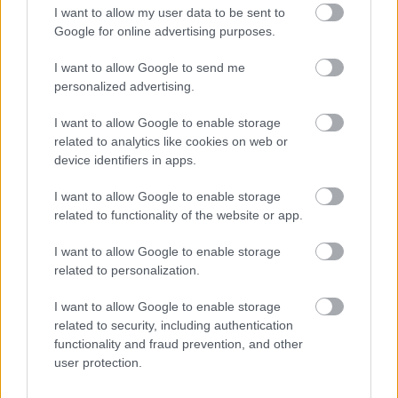
Błękitni Zalesie - strzelcy bramek
I want to allow my user data to be sent to
Google for online advertising purposes.
LP.
PIŁKARZ
BRAMKI
1
I want to allow Google to send me
Jakub Olejarski
5
personalized advertising.
2
Dominik Kozdra
4
I want to allow Google to enable storage
3
Jarosław Koraszyński
3
related to analytics like cookies on web or
device identifiers in apps.
4
Mateusz Hycza
1
5
Łukasz Komenda
1
I want to allow Google to enable storage
related to functionality of the website or app.
ZOBACZ WIĘCEJ (4)
I want to allow Google to enable storage
related to personalization.
Asseco Resovia
Developres Rzeszów
ITA TOOLS Stal Mielec
I want to allow Google to enable storage
|
|
|
Cellfast Wilki Krosno
Texom Stal Rzeszów
Stal Mielec
related to security, including authentication
|
|
|
Motor Lublin
functionality and fraud prevention, and other
Stal Rzeszów
Stal Stalowa Wola
Wisła Kraków
|
|
|
|
user protection.
Resovia
Wieczysta Kraków
Sandecja Nowy Sącz
|
|
|
Siarka Tarnobrzeg
Wisłoka Dębica
4 liga podkarpacka
|
|
|