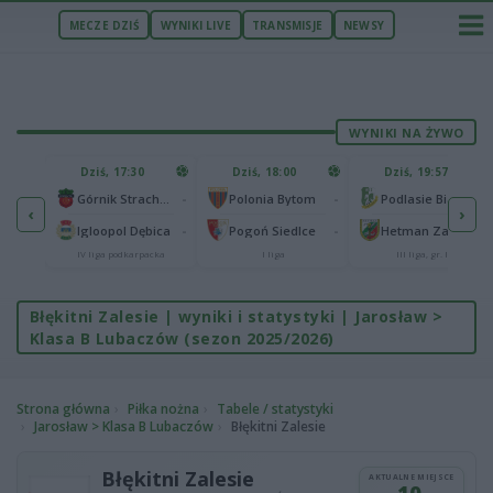
MECZE DZIŚ
WYNIKI LIVE
TRANSMISJE
NEWSY
WYNIKI NA ŻYWO
U
Dziś, 17:30
Dziś, 18:00
Dziś, 19:57
65
lonia Bydgoszcz
-
-
-
Górnik Strachocina
Polonia Bytom
Podlasie Biała Podlaska
‹
›
25
-
-
-
Igloopol Dębica
Pogoń Siedlce
Hetman Zamość
aliga
IV liga podkarpacka
I liga
III liga, gr. IV
Błękitni Zalesie | wyniki i statystyki | Jarosław >
Klasa B Lubaczów (sezon 2025/2026)
Strona główna
Piłka nożna
Tabele / statystyki
Jarosław > Klasa B Lubaczów
Błękitni Zalesie
Błękitni Zalesie
AKTUALNE MIEJSCE