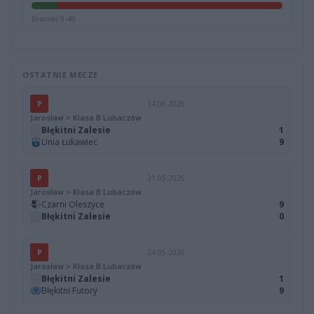
Bramki 9-49
OSTATNIE MECZE
P
14.06.2026
Jarosław > Klasa B Lubaczów
Błękitni Zalesie
1
Unia Łukawiec
9
P
31.05.2026
Jarosław > Klasa B Lubaczów
Czarni Oleszyce
9
Błękitni Zalesie
0
P
24.05.2026
Jarosław > Klasa B Lubaczów
Błękitni Zalesie
1
Błękitni Futory
9