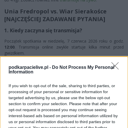
Unia Fredropol vs. Wiar Sierakośce
[NAJCZĘŚCIEJ ZADAWANE PYTANIA]
1. Kiedy zaczyna się transmisja?
Początek spotkania w niedzielę, 7 czerwca 2026 roku o godz.
12:00
. Transmisja online zwykle startuje kilka minut przed
gwizdkiem.
2. Gdzie oglądać transmisję na żywo?
podkarpacielive.pl -
Do Not Process My Personal
Information
Transmisję obejrzysz w
playerze YouTube
na tej stronie -
wystarczy kliknąć wideo powyżej.
If you wish to opt-out of the sale, sharing to third parties, or
3. Czy transmisja jest darmowa?
processing of your personal or sensitive information for
targeted advertising by us, please use the below opt-out
Tak - ta transmisja jest
darmowa
(bez dodatkowej opłaty PPV).
section to confirm your selection. Please note that after your
Na PodkarpacieLIVE bezpłatnie udostępniamy m.in. transmisje z
opt-out request is processed you may continue seeing
YouTube
i
sport.tvp.pl
.
interest-based ads based on personal information utilized by
us or personal information disclosed to third parties prior to
your opt-out. You may separately opt-out of the further