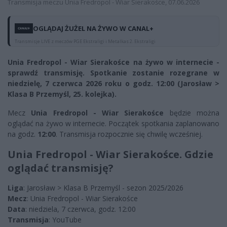
Transmisja meczu Unia Fredropol - Wiar Sierakośce, 07.06.2026
OGLĄDAJ ŻUŻEL NA ŻYWO W CANAL+
Transmisje LIVE z meczów PGE Ekstraligi i Metalkas 2. Ekstraligi
Unia Fredropol - Wiar Sierakośce na żywo w internecie -
sprawdź transmisję. Spotkanie zostanie rozegrane w
niedzielę, 7 czerwca 2026 roku o godz. 12:00 (Jarosław >
Klasa B Przemyśl, 25. kolejka).
Mecz
Unia Fredropol - Wiar Sierakośce
będzie można
oglądać na żywo w internecie. Początek spotkania zaplanowano
na godz.
12:00
. Transmisja rozpocznie się chwilę wcześniej.
Unia Fredropol - Wiar Sierakośce. Gdzie
oglądać transmisję?
Liga
: Jarosław > Klasa B Przemyśl - sezon 2025/2026
Mecz
: Unia Fredropol - Wiar Sierakośce
Data
: niedziela, 7 czerwca, godz. 12:00
Transmisja
: YouTube