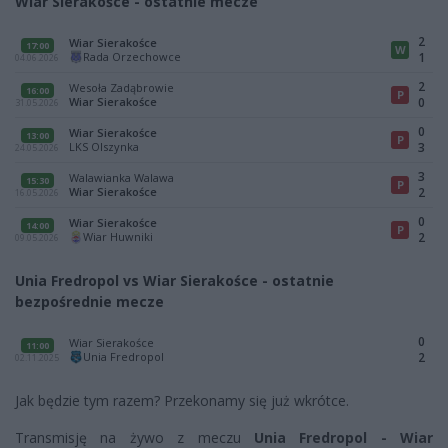
Wiar Sierakośce - ostatnie mecze
2
Wiar Sierakośce
17:00
W
Rada Orzechowce
1
04.06.2026
2
Wesoła Zadąbrowie
16:00
P
Wiar Sierakośce
0
31.05.2026
0
Wiar Sierakośce
13:00
P
LKS Olszynka
3
24.05.2026
3
Walawianka Walawa
15:30
P
Wiar Sierakośce
2
16.05.2026
0
Wiar Sierakośce
14:00
P
Wiar Huwniki
2
09.05.2026
Unia Fredropol vs Wiar Sierakośce - ostatnie
bezpośrednie mecze
0
Wiar Sierakośce
11:00
Unia Fredropol
2
02.11.2025
Jak będzie tym razem? Przekonamy się już wkrótce.
Transmisję na żywo z meczu
Unia Fredropol - Wiar