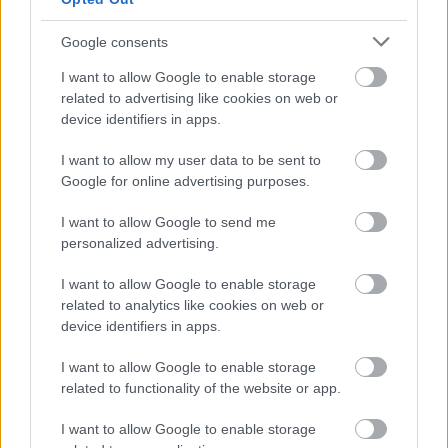
Google consents
KOMENTARZE
I want to allow Google to enable storage
Uwaga!
related to advertising like cookies on web or
Teraz komentarze są domyślnie ukryte, aby poprawić
device identifiers in apps.
⚠
komfort korzystania z serwisu. Kliknij przycisk
„Zobacz komentarze”, aby je wyświetlić i dołączyć do
I want to allow my user data to be sent to
dyskusji.
Google for online advertising purposes.
I want to allow Google to send me
Zobacz komentarze
personalized advertising.
I want to allow Google to enable storage
related to analytics like cookies on web or
device identifiers in apps.
NASTĘPNY ARTYKUŁ
2026-06-05 19:41
I want to allow Google to enable storage
Baraże o Betclic 2 ligę: KSZO
related to functionality of the website or app.
Ostrowiec Świętokrzyski vs. Resovia
[ZAPOWIEDŹ]
I want to allow Google to enable storage