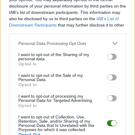
Więcej o meczu:
Unia
Więcej o lidze:
Jarosław >
Fredropol - Wiar Sierakośce
Klasa B Przemyśl
disclosure of your personal information by third parties on the
IAB’s list of downstream participants. This information may
also be disclosed by us to third parties on the
IAB’s List of
CZYTAJ TAKŻE
Downstream Participants
that may further disclose it to other
third parties.
Please note that this website/app uses one or more Google
Personal Data Processing Opt Outs
2026-08-08 13:58
2026-08-08 13:08
services and may gather and store information including but
Trzy gole w
350 PLN za gola
not limited to your visit or usage behaviour. You may click to
I want to opt-out of the Sharing of my
personal data.
Przemyślu! Udany
Legii? Superbet ma
grant or deny consent to Google and its third-party tags to
Opted In
pościg odmienionej
promocję na hit w
use your data for below specified purposes in below Google
Polonii
Kielcach
consent section.
I want to opt-out of the Sale of my
Personal Data.
Opted In
I want to opt-out of processing my
2026-08-04 22:32
Personal Data for Targeted Advertising.
Śląsk II Wrocław - Stal
Opted In
Stalowa Wola
I want to opt-out of Collection, Use,
transmisja na żywo.
Retention, Sale, and/or Sharing of my
Gdzie oglądać?
Personal Data that Is Unrelated with the
Purposes for which it was collected.
(05.08.2026)
Opted Out