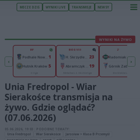
MECZE DZIŚ
WYNIKI LIVE
TRANSMISJE
NEWSY
WYNIKI NA ŻYWO
U
89'
BIEG VIII
2'
1
1
23
0
elce
Podhale Nowy Targ
H. Skrzydlewska Orzeł Łódź
Radomiak Radom
‹
›
2
5
19
0
ków
Hutnik Kraków
Abramczyk Polonia Bydgoszcz
Górnik Zabrze
II liga
Metalkas 2. Ekstraliga
Ekstraklasa
Unia Fredropol - Wiar
Sierakośce transmisja na
żywo. Gdzie oglądać?
(07.06.2026)
05.06.2026, 19:03
|
PODOBNE TEMATY:
Unia Fredropol
Wiar Sierakośce
Jarosław > Klasa B Przemyśl