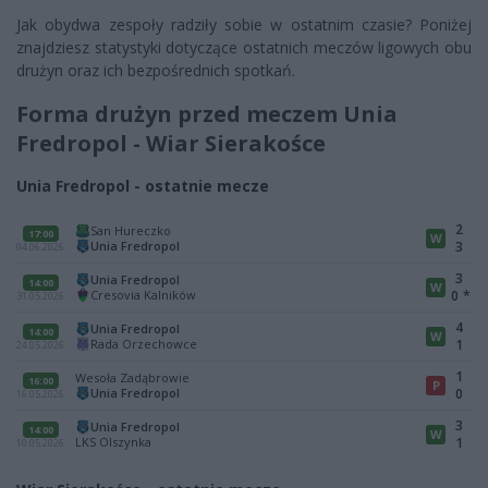
Jak obydwa zespoły radziły sobie w ostatnim czasie? Poniżej
znajdziesz statystyki dotyczące ostatnich meczów ligowych obu
drużyn oraz ich bezpośrednich spotkań.
Forma drużyn przed meczem Unia
Fredropol - Wiar Sierakośce
Unia Fredropol - ostatnie mecze
2
San Hureczko
17:00
W
Unia Fredropol
3
04.06.2026
3
Unia Fredropol
14:00
W
Cresovia Kalników
0
*
31.05.2026
4
Unia Fredropol
14:00
W
Rada Orzechowce
1
24.05.2026
1
Wesoła Zadąbrowie
16:00
P
Unia Fredropol
0
16.05.2026
3
Unia Fredropol
14:00
W
LKS Olszynka
1
10.05.2026