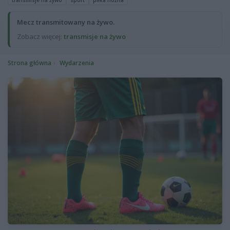
transmisje na żywo
sport
piłka nożna
Mecz transmitowany na żywo.
Zobacz więcej:
transmisje na żywo
Strona główna
Wydarzenia