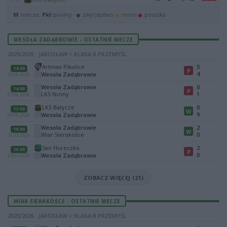
M
mecze,
Pkt
punkty ·
zwycięstwo
remis
porażka
WESOŁA ZADĄBROWIE - OSTATNIE MECZE
2025/2026 · JAROSŁAW > KLASA B PRZEMYŚL
Artmax Pikulice
5
14:00
P
4
Wesoła Zadąbrowie
14.06.2026
Wesoła Zadąbrowie
0
14:00
P
LKS Niziny
1
07.06.2026
LKS Batycze
0
12:00
W
9
Wesoła Zadąbrowie
04.06.2026
Wesoła Zadąbrowie
2
16:00
W
Wiar Sierakośce
0
31.05.2026
San Hureczko
2
16:00
P
0
Wesoła Zadąbrowie
23.05.2026
ZOBACZ WIĘCEJ (21)
WIAR SIERAKOŚCE - OSTATNIE MECZE
2025/2026 · JAROSŁAW > KLASA B PRZEMYŚL