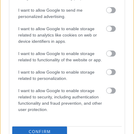
2026-08-02 13:45
I want to allow Google to send me
Marek Zub po
2026-08-01 18:23
personalized advertising.
porażce Stali
Arka Gdynia
Rzeszów z Arką
wyraźnie lepsza od
I want to allow Google to enable storage
Gdynia: Różnica
Stali Rzeszów!
related to analytics like cookies on web or
jakości była
Zobacz skrót tego
device identifiers in apps.
widoczna
meczu
I want to allow Google to enable storage
related to functionality of the website or app.
I want to allow Google to enable storage
2026-08-01 17:25
related to personalization.
Nieudana wyprawa
Stali nad Bałtyk.
I want to allow Google to enable storage
Rzeszowianie rozbici
related to security, including authentication
przez Arkę Gdynia
functionality and fraud prevention, and other
user protection.
KOMENTARZE
CONFIRM
Uwaga!