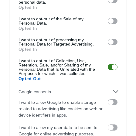
wykorzystał Seba (Sebastien Thill przyp.red.). To są pozytywy, że
personal data.
grant or deny consent to Google and its third-party tags to
w końcu coś wpadło, natomiast zabrakło piknikowo - wisienki
Opted In
use your data for below specified purposes in below Google
na torcie jeśli chodzi o nas- podsumował trener
Stali
consent section.
I want to opt-out of the Sale of my
Rzeszów.
Personal Data.
Opted In
I want to opt-out of processing my
Personal Data for Targeted Advertising.
Opted In
I want to opt-out of Collection, Use,
Retention, Sale, and/or Sharing of my
Personal Data that Is Unrelated with the
Purposes for which it was collected.
Opted Out
Google consents
I want to allow Google to enable storage
related to advertising like cookies on web or
Więcej o lidze:
I liga
device identifiers in apps.
CZYTAJ TAKŻE
I want to allow my user data to be sent to
Google for online advertising purposes.