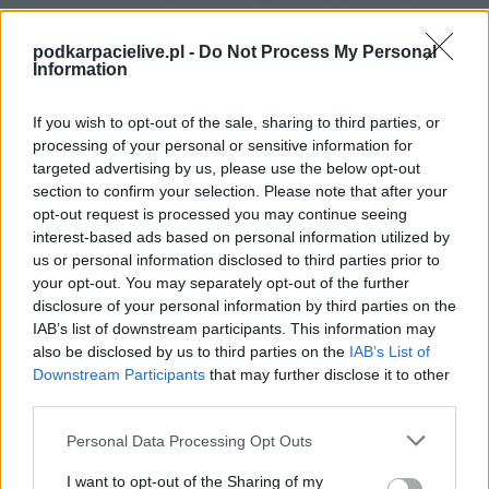
wielkanocna sobota, w zasadzie wszystko na połowę, wszystko
w normie i tak chyba trzeba to podsumować- kontynuował.
podkarpacielive.pl -
Do Not Process My Personal
Information
Marek Zub: W dalszym ciągu mamy
trudności ze zdobywaniem bramek
If you wish to opt-out of the sale, sharing to third parties, or
processing of your personal or sensitive information for
- Oczywiście przechodząc do kwestii sportowych związanych z
targeted advertising by us, please use the below opt-out
drużyną, z jej funkcjonowaniem, grą, tym co pokazała na
section to confirm your selection. Please note that after your
boisku, na pewno na pierwszy rzut oka wysuwa się w dalszym
opt-out request is processed you may continue seeing
ciągu nasza skuteczność. Mam tu na myśli nie generalnie
interest-based ads based on personal information utilized by
skuteczność gry, ale nawet dzisiaj ta skuteczność w
us or personal information disclosed to third parties prior to
wykorzystywaniu sytuacji, w których te bramki padać powinny.
your opt-out. You may separately opt-out of the further
Marek Zub: Zabrakło wisienki na torcie
disclosure of your personal information by third parties on the
IAB’s list of downstream participants. This information may
- W dalszym ciągu mamy trudności ze zdobywaniem bramek,
also be disclosed by us to third parties on the
IAB’s List of
chociaż dzisiaj dwie strzelone przez nas były w pełni
Downstream Participants
that may further disclose it to other
wypracowane, nawet założone, że w ten sposób chcemy
third parties.
zdobywać bramki po wypracowanym stałym rzucie rożnym.
Please note that this website/app uses one or more Google
Personal Data Processing Opt Outs
services and may gather and store information including but
Pierwsza, druga również po zebraniu drugiej piłki, którą
not limited to your visit or usage behaviour. You may click to
I want to opt-out of the Sharing of my