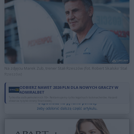
Na zdjęciu Marek Zub, trener Stali Rzeszów (fot. Robert Skalski/ Stal
Rzeszów)
ODBIERZ NAWET 2026 PLN DLA NOWYCH GRACZY W
ADMIRALBET
Dzięki reklamom możesz czytać za darmo.
Tylko dla osób pełnoletnich 18+. Reklamujemy tylko legalnych bukmacherów. Hazard
stwarza ryzyko straty finansowej.
Odpowiedz na pytanie poniżej
,
żeby odsłonić dalszą część artykułu.