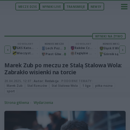
MECZE DZIŚ
WYNIKI LIVE
TRANSMISJE
NEWSY
WYNIKI NA ŻYWO
ECZU
ODWOŁANY
KONIEC MECZU
ODWOŁANY
KONIEC MECZU
1
GKS Katowice
-
3
Raków Częstochowa
-
2
Bruk-Bet Termalica Nieciecza
Lech Poznań
Śląsk II Wrocław
‹
›
Wieczysta Kraków
-
Zagłębie Lubin
-
2
0
0
Warta Poznań
Piast Gliwice
Górnik Łęczna
Marek Zub po meczu ze Stalą Stalowa Wola:
Zabrakło wisienki na torcie
20.04.2025, 12:07
|
Autor:
Redakcja
|
PODOBNE TEMATY:
Marek Zub
Stal Rzeszów
Stal Stalowa Wola
1 liga
piłka nożna
sport
Strona główna
Wydarzenia