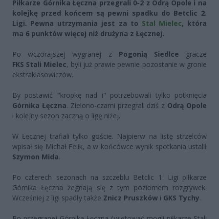
Piłkarze Górnika Łęczna przegrali 0-2 z Odrą Opole i na
kolejkę przed końcem są pewni spadku do Betclic 2.
Ligi. Pewna utrzymania jest za to
Stal Mielec
, która
ma 6 punktów więcej niż drużyna z Łęcznej.
Po wczorajszej wygranej z
Pogonią Siedlce
gracze
FKS Stali Mielec
, byli już prawie pewnie pozostanie w gronie
ekstraklasowiczów.
By postawić "kropkę nad i" potrzebowali tylko potknięcia
Górnika Łęczna
. Zielono-czarni przegrali dziś z
Odrą Opole
i kolejny sezon zaczną o ligę niżej.
W Łęcznej trafiali tylko goście. Najpierw na listę strzelców
wpisał się Michał Felik, a w końcówce wynik spotkania ustalił
Szymon Mida
.
Po czterech sezonach na szczeblu Betclic 1. Ligi piłkarze
Górnika Łęczna żegnają się z tym poziomem rozgrywek.
Wcześniej z ligi spadły także
Znicz Pruszków
i
GKS Tychy
.
Po przegranej Górnika Łęczna świętować mogli piłkarze Stali