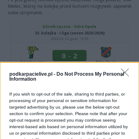
Mielec, którzy na kolejkę przed końcem rozgrywek zapewnili
sobie utrzymanie.
podkarpacielive.pl -
Do Not Process My Personal
Information
If you wish to opt-out of the sale, sharing to third parties, or
processing of your personal or sensitive information for
targeted advertising by us, please use the below opt-out
section to confirm your selection. Please note that after your
Więcej o meczu:
Górnik Łęczna - Odra Opole
opt-out request is processed you may continue seeing
interest-based ads based on personal information utilized by
Więcej o lidze:
I liga
us or personal information disclosed to third parties prior to