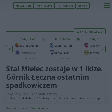
MECZE DZIŚ
WYNIKI LIVE
TRANSMISJE
NEWSY
WYNIKI NA ŻYWO
ZU
Dziś, 18:00
Dziś, 19:00
Dziś, 20:00
1
Ferencvaros Budapeszt
-
-
Jagiellonia Białystok
Lech Poznań
Raków Częstochowa
‹
›
0
brze
-
-
Rangers FC
KI Klaksvik
Hammarby IF
py
Liga Europy
Liga Europy
Liga Konferencji
Stal Mielec zostaje w 1 lidze.
Górnik Łęczna ostatnim
spadkowiczem
16.05.2026, 22:54
|
PODOBNE TEMATY:
1 liga
Stal Mielec
Górnik Łęczna
Odra Opole
piłka nożna
sport
Strona główna
Wydarzenia