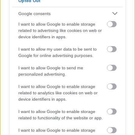
Opted Out
KOMENTARZE
Google consents
Uwaga!
I want to allow Google to enable storage
Teraz komentarze są domyślnie ukryte, aby
related to advertising like cookies on web or
⚠
poprawić komfort korzystania z serwisu. Kliknij
device identifiers in apps.
przycisk „Zobacz komentarze”, aby je wyświetlić i
dołączyć do dyskusji.
I want to allow my user data to be sent to
Google for online advertising purposes.
Zobacz komentarze
I want to allow Google to send me
personalized advertising.
I want to allow Google to enable storage
NASTĘPNY ARTYKUŁ
related to analytics like cookies on web or
device identifiers in apps.
2026-05-16 23:36
WIDEO: Stal Rzeszów - KS Wieczysta
I want to allow Google to enable storage
1:5 [SKRÓT MECZU]
related to functionality of the website or app.
I want to allow Google to enable storage