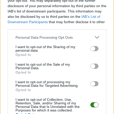
your opt-out. You may separately opt-out of the further
disclosure of your personal information by third parties on the
CZYTAJ TAKŻE
IAB’s list of downstream participants. This information may
also be disclosed by us to third parties on the
IAB’s List of
Downstream Participants
that may further disclose it to other
third parties.
2026-08-06 09:08
2026-08-01 11:42
Please note that this website/app uses one or more Google
Personal Data Processing Opt Outs
Sponsor Stali z
Były piłkarz Stali
services and may gather and store information including but
potężną inwestycją.
wraca do Jordanii.
not limited to your visit or usage behaviour. You may click to
I want to opt-out of the Sharing of my
Wydadzą blisko 280
Podpisał kontrakt z
personal data.
grant or deny consent to Google and its third-party tags to
Opted In
mln zł
mistrzem kraju
use your data for below specified purposes in below Google
consent section.
I want to opt-out of the Sale of my
Personal Data.
Opted In
2026-07-30 14:36
Ważne decyzje w
I want to opt-out of processing my
Personal Data for Targeted Advertising.
Stali Mielec. Nowy
Opted In
statut i zmiany we
władzach
I want to opt-out of Collection, Use,
Retention, Sale, and/or Sharing of my
Stowarzyszenia
Personal Data that Is Unrelated with the
Purposes for which it was collected.