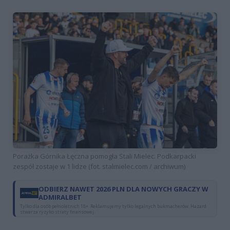
Porażka Górnika Łęczna pomogła Stali Mielec. Podkarpacki
zespół zostaje w 1 lidze (fot. stalmielec.com / archiwum)
ODBIERZ NAWET 2026 PLN DLA NOWYCH GRACZY W
ADMIRALBET
Tylko dla osób pełnoletnich 18+. Reklamujemy tylko legalnych bukmacherów. Hazard
stwarza ryzyko straty finansowej.