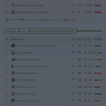
17
17
11
19-34
Świdniczanka Świdnik
18
17
9
20-53
Sparta Kazimierza Wielka
M
mecze,
Pkt
punkty ·
zwycięstwo
remis
porażka
III LIGA, GR. IV - MECZE ROZEGRANE NA WYJEŹDZIE
LP
DRUŻYNA
M
PKT
GOLE
FORMA
1
17
42
33-12
KSZO Ostrowiec Świętokrzyski
2
17
41
43-19
Avia Świdnik
3
17
30
29-19
Chełmianka Chełm
4
17
29
32-23
Podlasie Biała Podlaska
5
17
29
31-29
Wiślanie Skawina
6
17
24
27-34
Korona II Kielce
7
17
24
20-20
Wisłoka Dębica
8
17
23
31-34
Wisła II Kraków
9
17
21
23-25
Siarka Tarnobrzeg