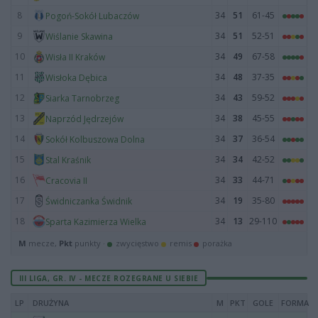
8
34
51
61-45
Pogoń-Sokół Lubaczów
9
34
51
52-51
Wiślanie Skawina
10
34
49
67-58
Wisła II Kraków
11
34
48
37-35
Wisłoka Dębica
12
34
43
59-52
Siarka Tarnobrzeg
13
34
38
45-55
Naprzód Jędrzejów
14
34
37
36-54
Sokół Kolbuszowa Dolna
15
34
34
42-52
Stal Kraśnik
16
34
33
44-71
Cracovia II
17
34
19
35-80
Świdniczanka Świdnik
18
34
13
29-110
Sparta Kazimierza Wielka
M
mecze,
Pkt
punkty ·
zwycięstwo
remis
porażka
III LIGA, GR. IV - MECZE ROZEGRANE U SIEBIE
LP
DRUŻYNA
M
PKT
GOLE
FORMA