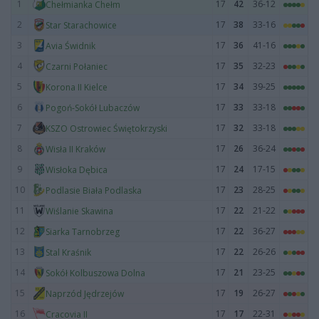
1
17
42
36-12
Chełmianka Chełm
2
17
38
33-16
Star Starachowice
3
17
36
41-16
Avia Świdnik
4
17
35
32-23
Czarni Połaniec
5
17
34
39-25
Korona II Kielce
6
17
33
33-18
Pogoń-Sokół Lubaczów
7
17
32
33-18
KSZO Ostrowiec Świętokrzyski
8
17
26
36-24
Wisła II Kraków
9
17
24
17-15
Wisłoka Dębica
10
17
23
28-25
Podlasie Biała Podlaska
11
17
22
21-22
Wiślanie Skawina
12
17
22
36-27
Siarka Tarnobrzeg
13
17
22
26-26
Stal Kraśnik
14
17
21
23-25
Sokół Kolbuszowa Dolna
15
17
19
26-27
Naprzód Jędrzejów
16
17
17
22-31
Cracovia II