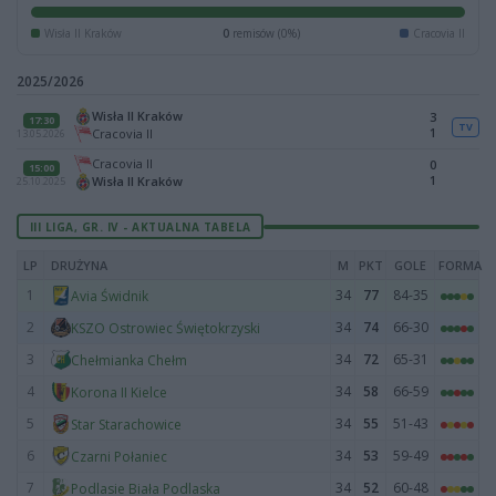
Wisła II Kraków
0
remisów (0%)
Cracovia II
2025/2026
Wisła II Kraków
3
17:30
TV
1
Cracovia II
13.05.2026
Cracovia II
0
15:00
1
Wisła II Kraków
25.10.2025
III LIGA, GR. IV - AKTUALNA TABELA
LP
DRUŻYNA
M
PKT
GOLE
FORMA
1
34
77
84-35
Avia Świdnik
2
34
74
66-30
KSZO Ostrowiec Świętokrzyski
3
34
72
65-31
Chełmianka Chełm
4
34
58
66-59
Korona II Kielce
5
34
55
51-43
Star Starachowice
6
34
53
59-49
Czarni Połaniec
7
34
52
60-48
Podlasie Biała Podlaska