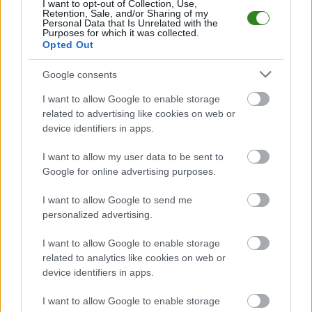
Betclic III liga, gr. IV. Spotkanie zostanie rozegrane w dniu 13 maja 2026.
I want to opt-out of Collection, Use,
Retention, Sale, and/or Sharing of my
Początek meczu o godz. 17:30.
Personal Data that Is Unrelated with the
Purposes for which it was collected.
Wisła II Kraków
przystępuje do tego spotkania w roli gospodarza. Jak
Opted Out
drużyna radzi sobie w sezonie 2025/2026 rozgrywek III liga, gr. IV przed
własną publicznością? Na tej stronie możecie zobaczyć tabelę
uwzględniającą tylko mecze u siebie. W tabeli biorącej pod uwagę tylko
Google consents
mecze wyjazdowe możecie natomiast sprawdzić jak spisuje się klub
Cracovia II
.
I want to allow Google to enable storage
related to advertising like cookies on web or
III liga, gr. IV - sytuacja w tabeli
device identifiers in apps.
Przed meczami 31. kolejki - Betclic III liga, gr. IV gospodarze (Wisła II
Kraków) zajmują
8. miejsce
w tabeli. Goście (Cracovia II) plasują się na
I want to allow my user data to be sent to
15. miejscu.
Google for online advertising purposes.
Poniżej znajdziesz także ostatnie mecze obu drużyn oraz statystyki
bramkowe.
I want to allow Google to send me
personalized advertising.
Wisła II Kraków vs. Cracovia II - relacja, wynik na żywo, transmisja
Wynik meczu Wisła II Kraków - Cracovia II znajdziesz na naszej stronie
I want to allow Google to enable storage
zaraz po jego zakończeniu. Jeżeli szukasz informacji meczowych, zajrzyj
related to analytics like cookies on web or
tutaj:
Wisła II Kraków vs. Cracovia II - wynik, składy, strzelcy
device identifiers in apps.
Jeżeli w internecie lub TV dostępna jest
transmisja na żywo z meczu
Wisła II Kraków vs. Cracovia II
albo innych spotkań III liga, gr. IV na
I want to allow Google to enable storage
pewno znajdziesz takie informacje na naszym portalu. Możliwe jednak, że