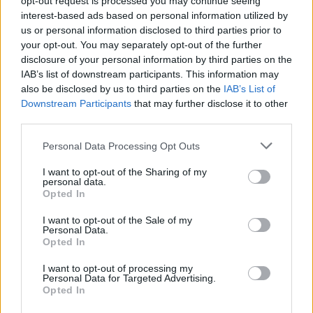
opt-out request is processed you may continue seeing
interest-based ads based on personal information utilized by
Wynik meczu Wisła II Kraków vs Cracovia II
us or personal information disclosed to third parties prior to
Po zakończeniu spotkania automatycznie publikujemy
oficjalny wynik
your opt-out. You may separately opt-out of the further
spotkania
, a także dane meczowe, jeśli są dostępne.
disclosure of your personal information by third parties on the
Pełny harmonogram rozgrywek dostępny jest tutaj:
III liga, gr. IV -
IAB’s list of downstream participants. This information may
terminarz
.
also be disclosed by us to third parties on the
IAB’s List of
Downstream Participants
that may further disclose it to other
Informacje o składach i strzelcach
third parties.
W miarę dostępności danych, publikujemy
składy wyjściowe,
rezerwowych, zmiany oraz listę strzelców bramek
. Informacje te
Please note that this website/app uses one or more Google
Personal Data Processing Opt Outs
aktualizujemy zależnie od poziomu ligi i dostępnych źródeł.
services and may gather and store information including but
not limited to your visit or usage behaviour. You may click to
I want to opt-out of the Sharing of my
Śledź mecze swojej drużyny
personal data.
grant or deny consent to Google and its third-party tags to
Jeśli jesteś kibicem klubu Wisła II Kraków lub Cracovia II - zaglądaj tutaj
Opted In
use your data for below specified purposes in below Google
częściej. Nasz serwis regularnie dostarcza informacje o
terminach
consent section.
meczów, wynikach, transferach i newsach klubowych
.
I want to opt-out of the Sale of my
Personal Data.
PodkarpacieLive.pl to największa baza
meczów lokalnych drużyn
Opted In
piłkarskich
w województwie. Sprawdź nasze relacje, śledź ulubioną ligę i
bądź na bieżąco z wydarzeniami z boisk!
I want to opt-out of processing my
Personal Data for Targeted Advertising.
Analiza przed meczem: Wisła II Kraków vs Cracovia II
Opted In
Mecz
Wisła II Kraków - Cracovia II
odbędzie się w ramach 31. kolejki -