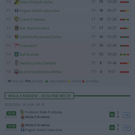
10
17
19
19-28
Naprzód Jędrzejów
11
17
18
28-27
Pogoń-Sokół Lubaczów
12
17
18
27-26
Czarni Połaniec
13
17
17
18-27
Star Starachowice
14
17
16
13-29
Sokół Kolbuszowa Dolna
15
17
16
22-40
Cracovia II
16
17
12
16-26
Stal Kraśnik
17
17
8
16-46
Świdniczanka Świdnik
18
17
4
9-57
Sparta Kazimierza Wielka
M
mecze,
Pkt
punkty ·
zwycięstwo
remis
porażka
WISŁA II KRAKÓW - OSTATNIE MECZE
2025/2026 · III LIGA, GR. IV
Podlasie Biała Podlaska
2
15:00
W
TV
3
Wisła II Kraków
30.05.2026
Wisła II Kraków
3
12:00
W
TV
1
Pogoń-Sokół Lubaczów
23.05.2026