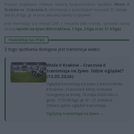
Poniżej znajdziesz również historę bezpośrednich spotkań
Wisła II
Kraków vs. Cracovia II
, informacje o pozostałych meczach 31. kolejki -
Betclic III liga, gr. IV oraz aktualną tabelę rozgrywek.
Jeśli interesują Cię relacje LIVE z meczów piłki nożnej, sprawdź naszą
stronę
wyniki na żywo (Ekstraklasa, 1 liga, 2 liga oraz 3 i 4 liga)
.
TRANSMISJA NA ŻYWO
Z tego spotkania dostępna jest transmisja wideo:
Wisła II Kraków - Cracovia II
transmisja na żywo. Gdzie oglądać?
(13.05.2026)
Oglądaj transmisję na żywo z meczu Wisła
II Kraków - Cracovia II, który zostanie
rozegrany w środę, 13 maja 2026 roku o
godz. 17:30 (III liga, gr. IV - 31. kolejka).
Zobacz gdzie oglądać transmisję...
Oglądaj transmisję na żywo →