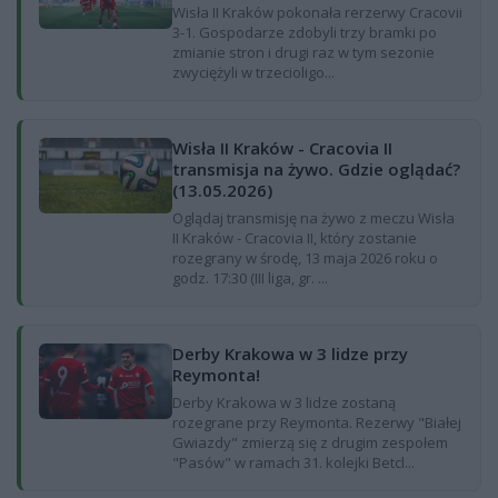
Wisła II Kraków pokonała rerzerwy Cracovii
3-1. Gospodarze zdobyli trzy bramki po
zmianie stron i drugi raz w tym sezonie
zwyciężyli w trzecioligo...
Wisła II Kraków - Cracovia II
transmisja na żywo. Gdzie oglądać?
(13.05.2026)
Oglądaj transmisję na żywo z meczu Wisła
II Kraków - Cracovia II, który zostanie
rozegrany w środę, 13 maja 2026 roku o
godz. 17:30 (III liga, gr. ...
Derby Krakowa w 3 lidze przy
Reymonta!
Derby Krakowa w 3 lidze zostaną
rozegrane przy Reymonta. Rezerwy "Białej
Gwiazdy" zmierzą się z drugim zespołem
"Pasów" w ramach 31. kolejki Betcl...