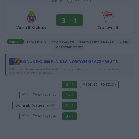
2026-05-13, godz. 17:30
3
-
1
Cracovia II
Wisła II Kraków
RELACJA
TRANSMISJA
INFO MECZOWE
BEZPOŚREDNIE MECZE
TABELA
OSTATNIE MECZE
BONUS DO 660 PLN DLA NOWYCH GRACZY W STS
Tylko dla osób pełnoletnich 18+. Reklamujemy tylko legalnych bukmacherów. Hazard
stwarza ryzyko straty finansowej.
Mateusz Tabisz
0 - 1
(20)
Karol Tokarczyk
1 - 1
(56)
Dominik Kościelniak
2 - 1
(61)
Karol Tokarczyk
3 - 1
(64)