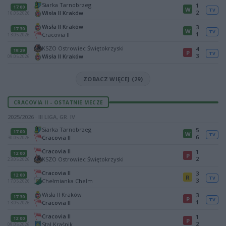
Siarka Tarnobrzeg
1
17:00
W
TV
2
Wisła II Kraków
16.05.2026
Wisła II Kraków
3
17:30
W
TV
1
Cracovia II
13.05.2026
KSZO Ostrowiec Świętokrzyski
4
19:29
P
TV
3
Wisła II Kraków
09.05.2026
ZOBACZ WIĘCEJ (29)
CRACOVIA II - OSTATNIE MECZE
2025/2026 · III LIGA, GR. IV
Siarka Tarnobrzeg
5
17:00
W
TV
6
Cracovia II
30.05.2026
Cracovia II
1
12:00
P
2
KSZO Ostrowiec Świętokrzyski
23.05.2026
Cracovia II
3
12:00
R
TV
3
Chełmianka Chełm
17.05.2026
Wisła II Kraków
3
17:30
P
TV
1
Cracovia II
13.05.2026
Cracovia II
1
12:00
P
2
Stal Kraśnik
09.05.2026