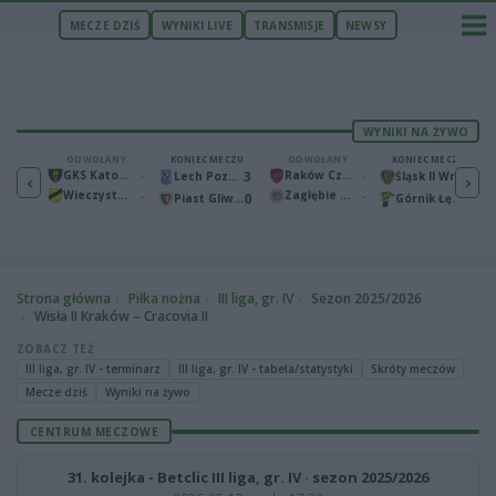
MECZE DZIŚ
WYNIKI LIVE
TRANSMISJE
NEWSY
WYNIKI NA ŻYWO
ECZU
ODWOŁANY
KONIEC MECZU
ODWOŁANY
KONIEC MECZU
1
GKS Katowice
-
3
Raków Częstochowa
-
2
Bruk-Bet Termalica Nieciecza
Lech Poznań
Śląsk II Wrocław
‹
›
Wieczysta Kraków
-
Zagłębie Lubin
-
2
0
0
Warta Poznań
Piast Gliwice
Górnik Łęczna
Strona główna
Piłka nożna
III liga, gr. IV
Sezon 2025/2026
Wisła II Kraków – Cracovia II
ZOBACZ TEŻ
III liga, gr. IV - terminarz
III liga, gr. IV - tabela/statystyki
Skróty meczów
Mecze dziś
Wyniki na żywo
CENTRUM MECZOWE
31. kolejka - Betclic III liga, gr. IV · sezon 2025/2026