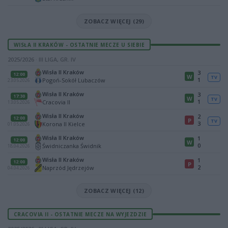
ZOBACZ WIĘCEJ (29)
WISŁA II KRAKÓW - OSTATNIE MECZE U SIEBIE
2025/2026 · III LIGA, GR. IV
Wisła II Kraków
3
12:00
W
TV
1
Pogoń-Sokół Lubaczów
23.05.2026
Wisła II Kraków
3
17:30
W
TV
1
Cracovia II
13.05.2026
Wisła II Kraków
2
12:00
P
TV
3
Korona II Kielce
01.05.2026
Wisła II Kraków
1
12:00
W
0
Świdniczanka Świdnik
18.04.2026
Wisła II Kraków
1
12:00
P
2
Naprzód Jędrzejów
04.04.2026
ZOBACZ WIĘCEJ (12)
CRACOVIA II - OSTATNIE MECZE NA WYJEZDZIE