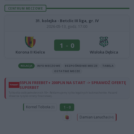
CENTRUM MECZOWE
31. kolejka - Betclic III liga, gr. IV
2026-05-13, godz. 17:00
1
-
0
Korona II Kielce
Wisłoka Dębica
RELACJA
INFO MECZOWE
BEZPOŚREDNIE MECZE
TABELA
OSTATNIE MECZE
55PLN FREEBET+ 200PLN NA START -> SPRAWDŹ OFERTĘ
SUPERBET
Tylko dla osób pełnoletnich 18+. Reklamujemy tylko legalnych bukmacherów. Hazard
stwarza ryzyko straty finansowej.
Kornel Toboła
1 - 0
(3)
Damian Łanucha
(84)