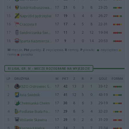
14
17
21
6
3
8
23-25
Sokół Kolbuszowa Dolna
15
17
19
5
4
8
26-27
Naprzód Jędrzejów
16
17
17
4
5
8
22-31
Cracovia II
17
17
11
3
2
12
19-34
Świdniczanka Świdnik
18
17
9
3
0
14
20-53
Sparta Kazimierza Wielka
M
mecze,
Pkt
punkty,
Z
zwycięstwa,
R
remisy,
P
porażki ·
zwycięstwo
remis
porażka
III LIGA, GR. IV - MECZE ROZEGRANE NA WYJEŹDZIE
LP
DRUŻYNA
M
PKT
Z
R
P
GOLE
FORMA
1
17
42
13
3
1
33-12
KSZO Ostrowiec Świętokrzyski
2
17
41
12
5
0
43-19
Avia Świdnik
3
17
30
8
6
3
29-19
Chełmianka Chełm
4
17
29
8
5
4
32-23
Podlasie Biała Podlaska
5
17
29
9
2
6
31-29
Wiślanie Skawina
6
17
24
7
3
7
27-34
Korona II Kielce