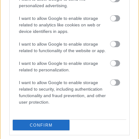
transmisja
personalized advertising.
Wynik meczu Korona II Kielce - Wisłoka Dębica znajdziesz na naszej
stronie zaraz po jego zakończeniu. Jeżeli szukasz informacji meczowych,
I want to allow Google to enable storage
zajrzyj tutaj:
Korona II Kielce vs. Wisłoka Dębica - wynik, składy,
related to analytics like cookies on web or
strzelcy
device identifiers in apps.
Jeżeli w internecie lub TV dostępna jest
transmisja na żywo z meczu
Korona II Kielce vs. Wisłoka Dębica
albo innych spotkań III liga, gr. IV
I want to allow Google to enable storage
na pewno znajdziesz takie informacje na naszym portalu. Możliwe jednak,
related to functionality of the website or app.
że nigdzie nie pojawi się stream online z tego pojedynku. Śledź portal
podkarpacieLIVE.pl i bądź na bieżąco.
I want to allow Google to enable storage
related to personalization.
Asseco Resovia
Developres Rzeszów
ITA TOOLS Stal Mielec
I want to allow Google to enable storage
|
|
|
Cellfast Wilki Krosno
Texom Stal Rzeszów
Stal Mielec
related to security, including authentication
|
|
|
Motor Lublin
functionality and fraud prevention, and other
Stal Rzeszów
Stal Stalowa Wola
Wisła Kraków
|
|
|
|
user protection.
Resovia
Wieczysta Kraków
Sandecja Nowy Sącz
|
|
|
Siarka Tarnobrzeg
Wisłoka Dębica
4 liga podkarpacka
|
|
|
JKS Jarosław
Karpaty Krosno
|
CONFIRM
Mecze dziś
Wyniki LIVE
Transmisje
O nas
Kontakt
|
|
|
|
|
Polityka prywatności
pehasports.com
| Polecamy:
|