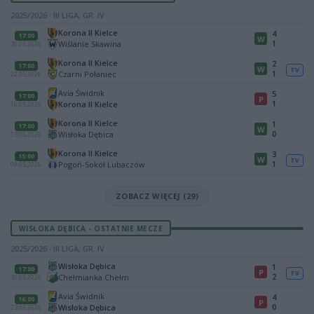
2025/2026 · III LIGA, GR. IV
Korona II Kielce
4
17:00
W
1
Wiślanie Skawina
30.05.2026
Korona II Kielce
2
17:00
W
TV
1
Czarni Połaniec
22.05.2026
Avia Świdnik
5
17:00
P
1
Korona II Kielce
16.05.2026
Korona II Kielce
1
17:00
W
0
Wisłoka Dębica
13.05.2026
Korona II Kielce
3
15:00
W
TV
1
Pogoń-Sokół Lubaczów
09.05.2026
ZOBACZ WIĘCEJ (29)
WISŁOKA DĘBICA - OSTATNIE MECZE
2025/2026 · III LIGA, GR. IV
Wisłoka Dębica
1
17:00
P
TV
2
Chełmianka Chełm
30.05.2026
Avia Świdnik
4
16:00
P
0
Wisłoka Dębica
23.05.2026