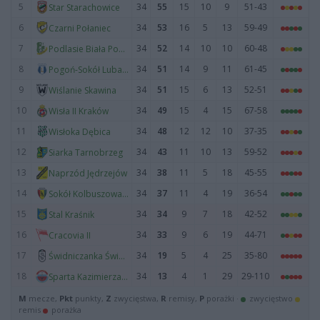
5
34
55
15
10
9
51-43
Star Starachowice
6
34
53
16
5
13
59-49
Czarni Połaniec
7
34
52
14
10
10
60-48
Podlasie Biała Podlaska
8
34
51
14
9
11
61-45
Pogoń-Sokół Lubaczów
9
34
51
15
6
13
52-51
Wiślanie Skawina
10
34
49
15
4
15
67-58
Wisła II Kraków
11
34
48
12
12
10
37-35
Wisłoka Dębica
12
34
43
11
10
13
59-52
Siarka Tarnobrzeg
13
34
38
11
5
18
45-55
Naprzód Jędrzejów
14
34
37
11
4
19
36-54
Sokół Kolbuszowa Dolna
15
34
34
9
7
18
42-52
Stal Kraśnik
16
34
33
9
6
19
44-71
Cracovia II
17
34
19
5
4
25
35-80
Świdniczanka Świdnik
18
34
13
4
1
29
29-110
Sparta Kazimierza Wielka
M
mecze,
Pkt
punkty,
Z
zwycięstwa,
R
remisy,
P
porażki ·
zwycięstwo
remis
porażka