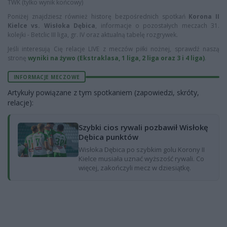
TWK (tylko wynik końcowy)
Poniżej znajdziesz również historę bezpośrednich spotkań
Korona II
Kielce vs. Wisłoka Dębica
, informacje o pozostałych meczach 31.
kolejki - Betclic III liga, gr. IV oraz aktualną tabelę rozgrywek.
Jeśli interesują Cię relacje LIVE z meczów piłki nożnej, sprawdź naszą
stronę
wyniki na żywo (Ekstraklasa, 1 liga, 2 liga oraz 3 i 4 liga)
.
INFORMACJE MECZOWE
Artykuły powiązane z tym spotkaniem (zapowiedzi, skróty,
relacje):
Szybki cios rywali pozbawił Wisłokę
Dębica punktów
Wisłoka Dębica po szybkim golu Korony II
Kielce musiała uznać wyższość rywali. Co
więcej, zakończyli mecz w dziesiątkę.