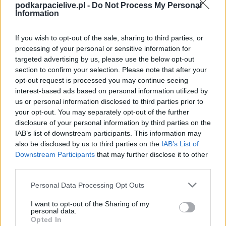
Spotkanie pomiędzy
Korona II Kielce i Wisłoka Dębica
rozegrane
podkarpacielive.pl -
Do Not Process My Personal
zostanie w ramach III liga, gr. IV (31. kolejki - Betclic III liga, gr. IV).
Information
Na stronie
PodkarpacieLive.pl
znajdziesz
wynik meczu, strzelców
bramek, kartki, składy, statystyki i informacje o przebiegu
If you wish to opt-out of the sale, sharing to third parties, or
spotkania
. To kompletne źródło danych dla kibiców i pasjonatów
processing of your personal or sensitive information for
lokalnej piłki nożnej. Jeżeli aktualnie nie widzisz tutaj danych z pewnością
targeted advertising by us, please use the below opt-out
pracujemy nad tym żeby je uzupełnić.
section to confirm your selection. Please note that after your
Wynik meczu Korona II Kielce vs Wisłoka Dębica
opt-out request is processed you may continue seeing
Po zakończeniu spotkania automatycznie publikujemy
oficjalny wynik
interest-based ads based on personal information utilized by
spotkania
, a także dane meczowe, jeśli są dostępne.
us or personal information disclosed to third parties prior to
your opt-out. You may separately opt-out of the further
Pełny harmonogram rozgrywek dostępny jest tutaj:
III liga, gr. IV -
terminarz
disclosure of your personal information by third parties on the
.
IAB’s list of downstream participants. This information may
Informacje o składach i strzelcach
also be disclosed by us to third parties on the
IAB’s List of
W miarę dostępności danych, publikujemy
składy wyjściowe,
Downstream Participants
that may further disclose it to other
rezerwowych, zmiany oraz listę strzelców bramek
. Informacje te
third parties.
aktualizujemy zależnie od poziomu ligi i dostępnych źródeł.
Please note that this website/app uses one or more Google
Personal Data Processing Opt Outs
Śledź mecze swojej drużyny
services and may gather and store information including but
Jeśli jesteś kibicem klubu Korona II Kielce lub Wisłoka Dębica - zaglądaj
not limited to your visit or usage behaviour. You may click to
I want to opt-out of the Sharing of my
tutaj częściej. Nasz serwis regularnie dostarcza informacje o
terminach
personal data.
grant or deny consent to Google and its third-party tags to
meczów, wynikach, transferach i newsach klubowych
.
Opted In
use your data for below specified purposes in below Google