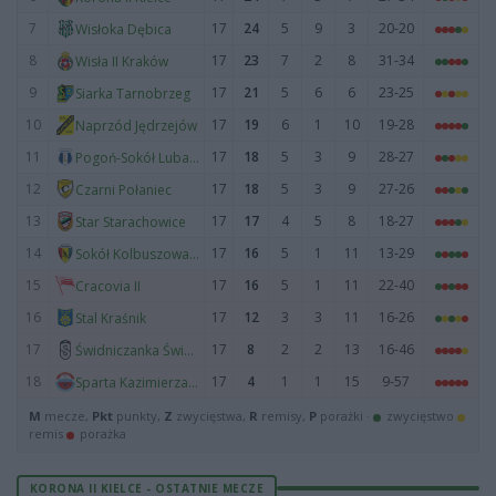
7
17
24
5
9
3
20-20
Wisłoka Dębica
8
17
23
7
2
8
31-34
Wisła II Kraków
9
17
21
5
6
6
23-25
Siarka Tarnobrzeg
10
17
19
6
1
10
19-28
Naprzód Jędrzejów
11
17
18
5
3
9
28-27
Pogoń-Sokół Lubaczów
12
17
18
5
3
9
27-26
Czarni Połaniec
13
17
17
4
5
8
18-27
Star Starachowice
14
17
16
5
1
11
13-29
Sokół Kolbuszowa Dolna
15
17
16
5
1
11
22-40
Cracovia II
16
17
12
3
3
11
16-26
Stal Kraśnik
17
17
8
2
2
13
16-46
Świdniczanka Świdnik
18
17
4
1
1
15
9-57
Sparta Kazimierza Wielka
M
mecze,
Pkt
punkty,
Z
zwycięstwa,
R
remisy,
P
porażki ·
zwycięstwo
remis
porażka
KORONA II KIELCE - OSTATNIE MECZE