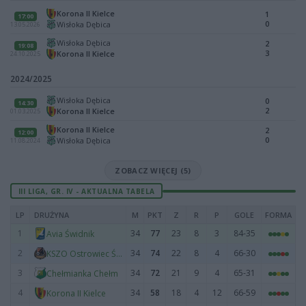
Korona II Kielce
1
17:00
0
Wisłoka Dębica
13.05.2026
Wisłoka Dębica
2
19:08
3
Korona II Kielce
24.10.2025
2024/2025
Wisłoka Dębica
0
14:30
2
Korona II Kielce
01.03.2025
Korona II Kielce
2
12:00
0
Wisłoka Dębica
11.08.2024
ZOBACZ WIĘCEJ (5)
III LIGA, GR. IV - AKTUALNA TABELA
LP
DRUŻYNA
M
PKT
Z
R
P
GOLE
FORMA
1
34
77
23
8
3
84-35
Avia Świdnik
2
34
74
22
8
4
66-30
KSZO Ostrowiec Świętokrzyski
3
34
72
21
9
4
65-31
Chełmianka Chełm
4
34
58
18
4
12
66-59
Korona II Kielce