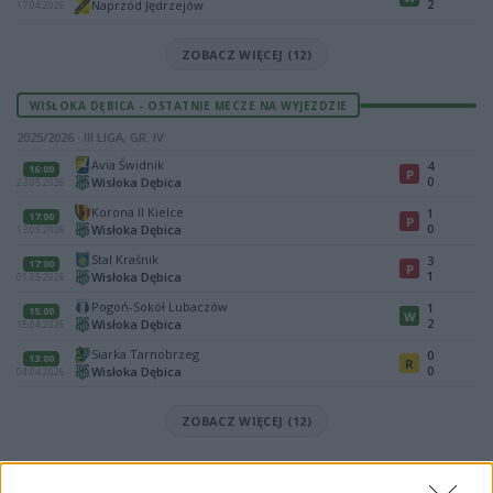
2
Naprzód Jędrzejów
17.04.2026
ZOBACZ WIĘCEJ (12)
WISŁOKA DĘBICA - OSTATNIE MECZE NA WYJEZDZIE
2025/2026 · III LIGA, GR. IV
Avia Świdnik
4
16:00
P
0
Wisłoka Dębica
23.05.2026
Korona II Kielce
1
17:00
P
0
Wisłoka Dębica
13.05.2026
Stal Kraśnik
3
17:00
P
1
Wisłoka Dębica
01.05.2026
Pogoń-Sokół Lubaczów
1
15:00
W
2
Wisłoka Dębica
18.04.2026
Siarka Tarnobrzeg
0
13:00
R
0
Wisłoka Dębica
04.04.2026
ZOBACZ WIĘCEJ (12)
Mecz Korona II Kielce - Wisłoka Dębica (III liga, gr. IV)