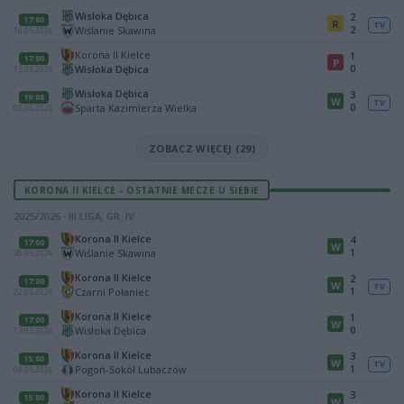
Wisłoka Dębica
2
17:00
R
TV
2
Wiślanie Skawina
16.05.2026
Korona II Kielce
1
17:00
P
0
Wisłoka Dębica
13.05.2026
Wisłoka Dębica
3
19:08
W
TV
0
Sparta Kazimierza Wielka
08.05.2026
ZOBACZ WIĘCEJ (29)
KORONA II KIELCE - OSTATNIE MECZE U SIEBIE
2025/2026 · III LIGA, GR. IV
Korona II Kielce
4
17:00
W
1
Wiślanie Skawina
30.05.2026
Korona II Kielce
2
17:00
W
TV
1
Czarni Połaniec
22.05.2026
Korona II Kielce
1
17:00
W
0
Wisłoka Dębica
13.05.2026
Korona II Kielce
3
15:00
W
TV
1
Pogoń-Sokół Lubaczów
09.05.2026
Korona II Kielce
3
15:00
W