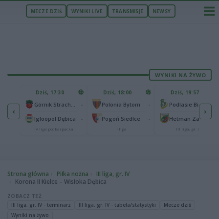
MECZE DZIŚ
WYNIKI LIVE
TRANSMISJE
NEWSY
WYNIKI NA ŻYWO
U
Dziś, 17:30
Dziś, 18:00
Dziś, 19:57
65
lonia Bydgoszcz
-
-
-
Górnik Strachocina
Polonia Bytom
Podlasie Biała Podlaska
‹
›
25
-
-
-
Igloopol Dębica
Pogoń Siedlce
Hetman Zamość
aliga
IV liga podkarpacka
I liga
III liga, gr. IV
Strona główna
Piłka nożna
III liga, gr. IV
Korona II Kielce – Wisłoka Dębica
ZOBACZ TEŻ
III liga, gr. IV - terminarz
III liga, gr. IV - tabela/statystyki
Mecze dziś
Wyniki na żywo