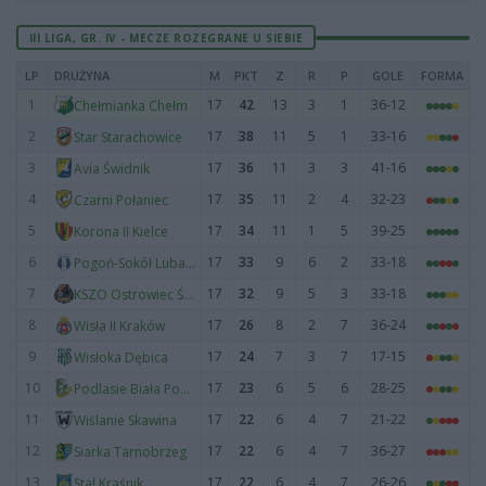
III LIGA, GR. IV - MECZE ROZEGRANE U SIEBIE
LP
DRUŻYNA
M
PKT
Z
R
P
GOLE
FORMA
1
17
42
13
3
1
36-12
Chełmianka Chełm
2
17
38
11
5
1
33-16
Star Starachowice
3
17
36
11
3
3
41-16
Avia Świdnik
4
17
35
11
2
4
32-23
Czarni Połaniec
5
17
34
11
1
5
39-25
Korona II Kielce
6
17
33
9
6
2
33-18
Pogoń-Sokół Lubaczów
7
17
32
9
5
3
33-18
KSZO Ostrowiec Świętokrzyski
8
17
26
8
2
7
36-24
Wisła II Kraków
9
17
24
7
3
7
17-15
Wisłoka Dębica
10
17
23
6
5
6
28-25
Podlasie Biała Podlaska
11
17
22
6
4
7
21-22
Wiślanie Skawina
12
17
22
6
4
7
36-27
Siarka Tarnobrzeg
13
17
22
6
4
7
26-26
Stal Kraśnik