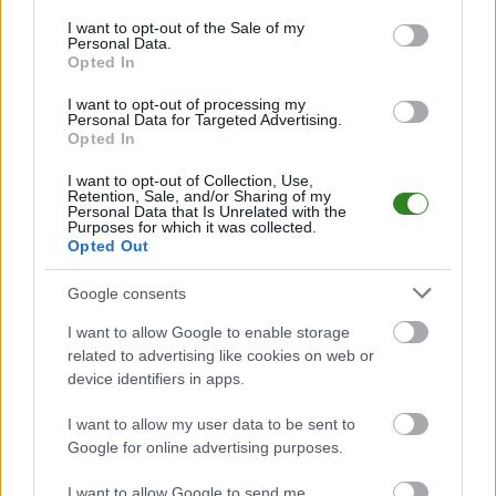
PodkarpacieLive.pl to największa baza
meczów lokalnych drużyn
consent section.
I want to opt-out of the Sale of my
piłkarskich
w województwie. Sprawdź nasze relacje, śledź ulubioną ligę i
Personal Data.
bądź na bieżąco z wydarzeniami z boisk!
Opted In
Analiza przed meczem: Korona II Kielce vs Wisłoka Dębica
I want to opt-out of processing my
Mecz
Korona II Kielce - Wisłoka Dębica
Personal Data for Targeted Advertising.
odbędzie się w ramach 31.
Opted In
kolejki - Betclic III liga, gr. IV. Spotkanie zostanie rozegrane w dniu 13 maja
2026. Początek meczu o godz. 17:00.
I want to opt-out of Collection, Use,
Korona II Kielce
przystępuje do tego spotkania w roli gospodarza. Jak
Retention, Sale, and/or Sharing of my
drużyna radzi sobie w sezonie 2025/2026 rozgrywek III liga, gr. IV przed
Personal Data that Is Unrelated with the
Purposes for which it was collected.
własną publicznością? Na tej stronie możecie zobaczyć tabelę
Opted Out
uwzględniającą tylko mecze u siebie. W tabeli biorącej pod uwagę tylko
mecze wyjazdowe możecie natomiast sprawdzić jak spisuje się klub
Wisłoka Dębica
.
Google consents
III liga, gr. IV - sytuacja w tabeli
I want to allow Google to enable storage
Przed meczami 31. kolejki - Betclic III liga, gr. IV gospodarze (Korona II
related to advertising like cookies on web or
Kielce) zajmują
6. miejsce
w tabeli. Goście (Wisłoka Dębica) plasują się
device identifiers in apps.
na
7. miejscu.
I want to allow my user data to be sent to
Poniżej znajdziesz także ostatnie mecze obu drużyn oraz statystyki
bramkowe.
Google for online advertising purposes.
Korona II Kielce vs. Wisłoka Dębica - relacja, wynik na żywo,
I want to allow Google to send me