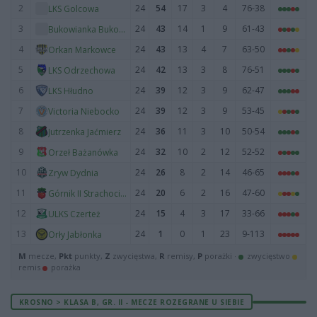
2
24
54
17
3
4
76-38
LKS Golcowa
3
24
43
14
1
9
61-43
Bukowianka Bukowsko
4
24
43
13
4
7
63-50
Orkan Markowce
5
24
42
13
3
8
76-51
LKS Odrzechowa
6
24
39
12
3
9
62-47
LKS Hłudno
7
24
39
12
3
9
53-45
Victoria Niebocko
8
24
36
11
3
10
50-54
Jutrzenka Jaćmierz
9
24
32
10
2
12
52-52
Orzeł Bażanówka
10
24
26
8
2
14
46-65
Zryw Dydnia
11
24
20
6
2
16
47-60
Górnik II Strachocina
12
24
15
4
3
17
33-66
ULKS Czerteż
13
24
1
0
1
23
9-113
Orły Jabłonka
M
mecze,
Pkt
punkty,
Z
zwycięstwa,
R
remisy,
P
porażki ·
zwycięstwo
remis
porażka
KROSNO > KLASA B, GR. II - MECZE ROZEGRANE U SIEBIE