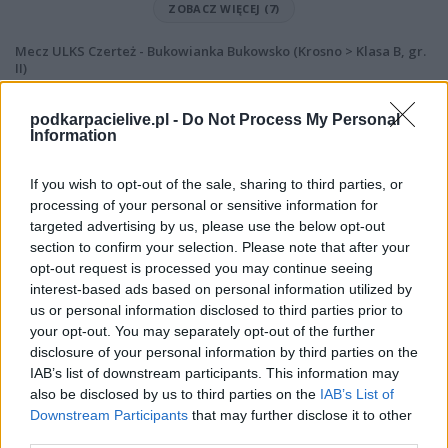
ZOBACZ WIĘCEJ (7)
Mecz ULKS Czerteż - Bukowianka Bukowsko (Krosno > Klasa B, gr.
II)
Spotkanie pomiędzy
ULKS Czerteż i Bukowianka Bukowsko
rozegrane zostanie w ramach Krosno > Klasa B, gr. II (19. kolejki - Krosno
podkarpacielive.pl -
Do Not Process My Personal
> Klasa B, gr. II).
Information
Na stronie
PodkarpacieLive.pl
znajdziesz
wynik meczu, strzelców
bramek, kartki, składy, statystyki i informacje o przebiegu
If you wish to opt-out of the sale, sharing to third parties, or
spotkania
. To kompletne źródło danych dla kibiców i pasjonatów
processing of your personal or sensitive information for
lokalnej piłki nożnej. Jeżeli aktualnie nie widzisz tutaj danych z pewnością
targeted advertising by us, please use the below opt-out
pracujemy nad tym żeby je uzupełnić.
section to confirm your selection. Please note that after your
Wynik meczu ULKS Czerteż vs Bukowianka Bukowsko
opt-out request is processed you may continue seeing
Po zakończeniu spotkania automatycznie publikujemy
oficjalny wynik
interest-based ads based on personal information utilized by
spotkania
, a także dane meczowe, jeśli są dostępne.
us or personal information disclosed to third parties prior to
your opt-out. You may separately opt-out of the further
Pełny harmonogram rozgrywek dostępny jest tutaj:
Krosno > Klasa B,
disclosure of your personal information by third parties on the
gr. II - terminarz
.
IAB’s list of downstream participants. This information may
Informacje o składach i strzelcach
also be disclosed by us to third parties on the
IAB’s List of
W miarę dostępności danych, publikujemy
składy wyjściowe,
Downstream Participants
that may further disclose it to other
rezerwowych, zmiany oraz listę strzelców bramek
. Informacje te
third parties.
aktualizujemy zależnie od poziomu ligi i dostępnych źródeł.