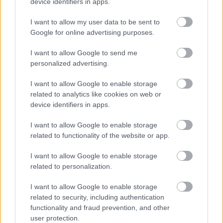
Czerteż) zajmują
12. miejsce
w tabeli. Goście (Bukowianka Bukowsko)
device identifiers in apps.
plasują się na
7. miejscu.
I want to allow my user data to be sent to
Poniżej znajdziesz także ostatnie mecze obu drużyn oraz statystyki
bramkowe.
Google for online advertising purposes.
ULKS Czerteż vs. Bukowianka Bukowsko - relacja, wynik na żywo,
I want to allow Google to send me
transmisja
personalized advertising.
Wynik meczu ULKS Czerteż - Bukowianka Bukowsko znajdziesz na naszej
stronie zaraz po jego zakończeniu. Jeżeli szukasz informacji meczowych,
I want to allow Google to enable storage
zajrzyj tutaj:
ULKS Czerteż vs. Bukowianka Bukowsko - wynik,
related to analytics like cookies on web or
składy, strzelcy
device identifiers in apps.
Jeżeli w internecie lub TV dostępna jest
transmisja na żywo z meczu
ULKS Czerteż vs. Bukowianka Bukowsko
albo innych spotkań Krosno
I want to allow Google to enable storage
> Klasa B, gr. II na pewno znajdziesz takie informacje na naszym portalu.
related to functionality of the website or app.
Możliwe jednak, że nigdzie nie pojawi się stream online z tego pojedynku.
Śledź portal podkarpacieLIVE.pl i bądź na bieżąco.
I want to allow Google to enable storage
related to personalization.
Asseco Resovia
Developres Rzeszów
ITA TOOLS Stal Mielec
I want to allow Google to enable storage
|
|
|
Cellfast Wilki Krosno
Texom Stal Rzeszów
Stal Mielec
related to security, including authentication
|
|
|
functionality and fraud prevention, and other
Motor Lublin
Stal Rzeszów
Stal Stalowa Wola
Wisła Kraków
|
|
|
|
user protection.
Resovia
Wieczysta Kraków
Sandecja Nowy Sącz
|
|
|