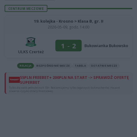
CENTRUM MECZOWE
19. kolejka - Krosno > Klasa B, gr. II
2026-05-09, godz. 14:00
1
-
2
Bukowianka Bukowsko
ULKS Czerteż
RELACJA
BEZPOŚREDNIE MECZE
TABELA
OSTATNIE MECZE
55PLN FREEBET+ 200PLN NA START -> SPRAWDŹ OFERTĘ
SUPERBET
Tylko dla osób pełnoletnich 18+. Reklamujemy tylko legalnych bukmacherów. Hazard
stwarza ryzyko straty finansowej.