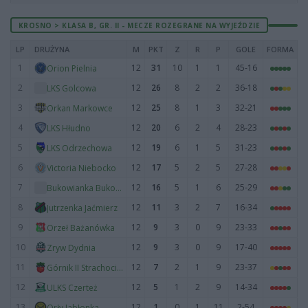
KROSNO > KLASA B, GR. II - MECZE ROZEGRANE NA WYJEŹDZIE
LP
DRUŻYNA
M
PKT
Z
R
P
GOLE
FORMA
1
12
31
10
1
1
45-16
Orion Pielnia
2
12
26
8
2
2
36-18
LKS Golcowa
3
12
25
8
1
3
32-21
Orkan Markowce
4
12
20
6
2
4
28-23
LKS Hłudno
5
12
19
6
1
5
31-23
LKS Odrzechowa
6
12
17
5
2
5
27-28
Victoria Niebocko
7
12
16
5
1
6
25-29
Bukowianka Bukowsko
8
12
11
3
2
7
16-34
Jutrzenka Jaćmierz
9
12
9
3
0
9
23-33
Orzeł Bażanówka
10
12
9
3
0
9
17-40
Zryw Dydnia
11
12
7
2
1
9
23-37
Górnik II Strachocina
12
12
5
1
2
9
14-34
ULKS Czerteż
13
12
1
0
1
11
2-54
Orły Jabłonka