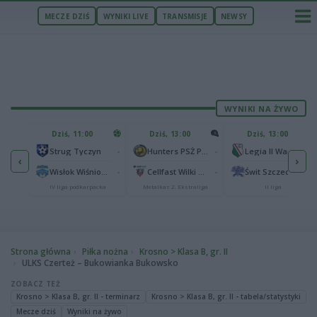
MECZE DZIŚ
WYNIKI LIVE
TRANSMISJE
NEWSY
WYNIKI NA ŻYWO
U
Dziś, 11:00
Dziś, 13:00
Dziś, 13:00
2
Podbeskidzie Bielsko-Biała
-
-
-
Strug Tyczyn
Hunters PSŻ Poznań
Legia II Warszawa
‹
›
2
sk
-
-
-
Wisłok Wiśniowa
Cellfast Wilki Krosno
Świt Szczecin
IV liga podkarpacka
Metalkas 2. Ekstraliga
II liga
Strona główna
Piłka nożna
Krosno > Klasa B, gr. II
ULKS Czerteż – Bukowianka Bukowsko
ZOBACZ TEŻ
Krosno > Klasa B, gr. II - terminarz
Krosno > Klasa B, gr. II - tabela/statystyki
Mecze dziś
Wyniki na żywo