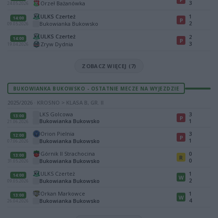
3
Orzeł Bażanówka
24.05.2026
ULKS Czerteż
1
14:00
P
2
Bukowianka Bukowsko
09.05.2026
ULKS Czerteż
2
14:00
P
3
Zryw Dydnia
19.04.2026
ZOBACZ WIĘCEJ (7)
BUKOWIANKA BUKOWSKO - OSTATNIE MECZE NA WYJEZDZIE
2025/2026 · KROSNO > KLASA B, GR. II
LKS Golcowa
3
13:00
P
Bukowianka Bukowsko
1
21.06.2026
Orion Pielnia
3
12:00
P
1
Bukowianka Bukowsko
07.06.2026
Górnik II Strachocina
0
13:00
R
0
Bukowianka Bukowsko
31.05.2026
ULKS Czerteż
1
14:00
W
2
Bukowianka Bukowsko
09.05.2026
Orkan Markowce
1
13:00
W
4
Bukowianka Bukowsko
26.04.2026