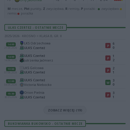
M
mecze,
Pkt
punkty,
Z
zwycięstwa,
R
remisy,
P
porażki ·
zwycięstwo
remis
porażka
ULKS CZERTEŻ - OSTATNIE MECZE
2025/2026 · KROSNO > KLASA B, GR. II
LKS Odrzechowa
6
14:00
P
0
ULKS Czerteż
21.06.2026
ULKS Czerteż
1
14:00
P
2
Jutrzenka Jaćmierz
14.06.2026
LKS Golcowa
2
13:00
P
ULKS Czerteż
1
07.06.2026
ULKS Czerteż
3
12:00
W
0
Victoria Niebocko
04.06.2026
Orion Pielnia
3
15:30
P
1
ULKS Czerteż
30.05.2026
ZOBACZ WIĘCEJ (19)
BUKOWIANKA BUKOWSKO - OSTATNIE MECZE