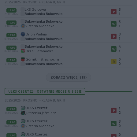
2025/2026 · KROSNO > KLASA B, GR. II
LKS Golcowa
3
13:00
P
Bukowianka Bukowsko
1
21.06.2026
Bukowianka Bukowsko
5
17:00
W
Victoria Niebocko
1
13.06.2026
Orion Pielnia
3
12:00
P
1
Bukowianka Bukowsko
07.06.2026
Bukowianka Bukowsko
3
14:00
W
Orzeł Bażanówka
1
04.06.2026
Górnik II Strachocina
0
13:00
R
0
Bukowianka Bukowsko
31.05.2026
ZOBACZ WIĘCEJ (19)
ULKS CZERTEŻ - OSTATNIE MECZE U SIEBIE
2025/2026 · KROSNO > KLASA B, GR. II
ULKS Czerteż
1
14:00
P
2
Jutrzenka Jaćmierz
14.06.2026
ULKS Czerteż
3
12:00
W
0
Victoria Niebocko
04.06.2026
ULKS Czerteż
0
14:00
P