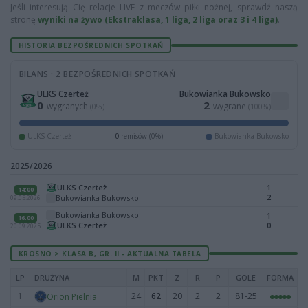
Jeśli interesują Cię relacje LIVE z meczów piłki nożnej, sprawdź naszą
stronę
wyniki na żywo (Ekstraklasa, 1 liga, 2 liga oraz 3 i 4 liga)
.
HISTORIA BEZPOŚREDNICH SPOTKAŃ
BILANS · 2 BEZPOŚREDNICH SPOTKAŃ
ULKS Czerteż
Bukowianka Bukowsko
0
2
wygranych
wygrane
(0%)
(100%)
ULKS Czerteż
0
remisów (0%)
Bukowianka Bukowsko
2025/2026
ULKS Czerteż
1
14:00
2
Bukowianka Bukowsko
09.05.2026
Bukowianka Bukowsko
1
16:00
ULKS Czerteż
0
20.09.2025
KROSNO > KLASA B, GR. II - AKTUALNA TABELA
LP
DRUŻYNA
M
PKT
Z
R
P
GOLE
FORMA
1
24
62
20
2
2
81-25
Orion Pielnia