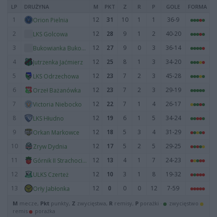
LP
DRUŻYNA
M
PKT
Z
R
P
GOLE
FORMA
1
12
31
10
1
1
36-9
Orion Pielnia
2
12
28
9
1
2
40-20
LKS Golcowa
3
12
27
9
0
3
36-14
Bukowianka Bukowsko
4
12
25
8
1
3
34-20
Jutrzenka Jaćmierz
5
12
23
7
2
3
45-28
LKS Odrzechowa
6
12
23
7
2
3
29-19
Orzeł Bażanówka
7
12
22
7
1
4
26-17
Victoria Niebocko
8
12
19
6
1
5
34-24
LKS Hłudno
9
12
18
5
3
4
31-29
Orkan Markowce
10
12
17
5
2
5
29-25
Zryw Dydnia
11
12
13
4
1
7
24-23
Górnik II Strachocina
12
12
10
3
1
8
19-32
ULKS Czerteż
13
12
0
0
0
12
7-59
Orły Jabłonka
M
mecze,
Pkt
punkty,
Z
zwycięstwa,
R
remisy,
P
porażki ·
zwycięstwo
remis
porażka