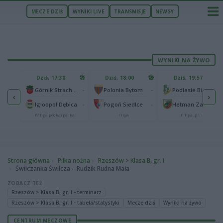
MECZE DZIŚ
WYNIKI LIVE
TRANSMISJE
NEWSY
WYNIKI NA ŻYWO
U
Dziś, 17:30
Dziś, 18:00
Dziś, 19:57
65
lonia Bydgoszcz
-
-
-
Górnik Strachocina
Polonia Bytom
Podlasie Biała Podlaska
‹
›
25
-
-
-
Igloopol Dębica
Pogoń Siedlce
Hetman Zamość
aliga
IV liga podkarpacka
I liga
III liga, gr. IV
Strona główna
Piłka nożna
Rzeszów > Klasa B, gr. I
Świlczanka Świlcza – Rudzik Rudna Mała
ZOBACZ TEŻ
Rzeszów > Klasa B, gr. I - terminarz
Rzeszów > Klasa B, gr. I - tabela/statystyki
Mecze dziś
Wyniki na żywo
CENTRUM MECZOWE