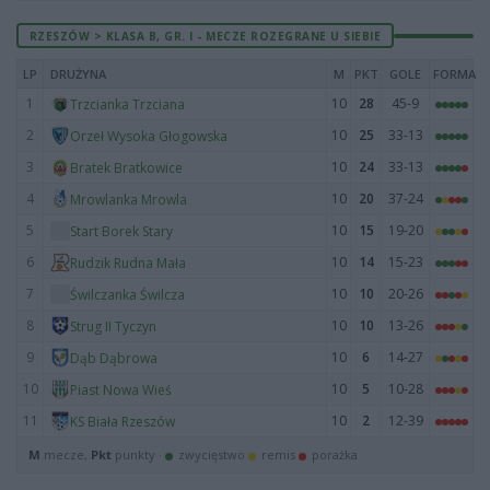
RZESZÓW > KLASA B, GR. I - MECZE ROZEGRANE U SIEBIE
LP
DRUŻYNA
M
PKT
GOLE
FORMA
1
10
28
45-9
Trzcianka Trzciana
2
10
25
33-13
Orzeł Wysoka Głogowska
3
10
24
33-13
Bratek Bratkowice
4
10
20
37-24
Mrowlanka Mrowla
5
10
15
19-20
Start Borek Stary
6
10
14
15-23
Rudzik Rudna Mała
7
10
10
20-26
Świlczanka Świlcza
8
10
10
13-26
Strug II Tyczyn
9
10
6
14-27
Dąb Dąbrowa
10
10
5
10-28
Piast Nowa Wieś
11
10
2
12-39
KS Biała Rzeszów
M
mecze,
Pkt
punkty ·
zwycięstwo
remis
porażka