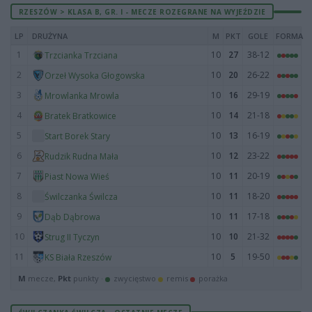
RZESZÓW > KLASA B, GR. I - MECZE ROZEGRANE NA WYJEŹDZIE
LP
DRUŻYNA
M
PKT
GOLE
FORMA
1
10
27
38-12
Trzcianka Trzciana
2
10
20
26-22
Orzeł Wysoka Głogowska
3
10
16
29-19
Mrowlanka Mrowla
4
10
14
21-18
Bratek Bratkowice
5
10
13
16-19
Start Borek Stary
6
10
12
23-22
Rudzik Rudna Mała
7
10
11
20-19
Piast Nowa Wieś
8
10
11
18-20
Świlczanka Świlcza
9
10
11
17-18
Dąb Dąbrowa
10
10
10
21-32
Strug II Tyczyn
11
10
5
19-50
KS Biała Rzeszów
M
mecze,
Pkt
punkty ·
zwycięstwo
remis
porażka