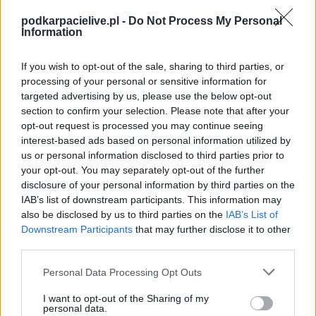
Spotkanie pomiędzy
Świlczanka Świlcza i Rudzik Rudna Mała
rozegrane zostanie w ramach Rzeszów > Klasa B, gr. I (20. kolejki -
podkarpacielive.pl -
Do Not Process My Personal
Rzeszów > Klasa B, gr. I).
Information
Na stronie
PodkarpacieLive.pl
znajdziesz
wynik meczu, strzelców
bramek, kartki, składy, statystyki i informacje o przebiegu
If you wish to opt-out of the sale, sharing to third parties, or
spotkania
. To kompletne źródło danych dla kibiców i pasjonatów
processing of your personal or sensitive information for
lokalnej piłki nożnej. Jeżeli aktualnie nie widzisz tutaj danych z pewnością
targeted advertising by us, please use the below opt-out
pracujemy nad tym żeby je uzupełnić.
section to confirm your selection. Please note that after your
Wynik meczu Świlczanka Świlcza vs Rudzik Rudna Mała
opt-out request is processed you may continue seeing
Po zakończeniu spotkania automatycznie publikujemy
oficjalny wynik
interest-based ads based on personal information utilized by
spotkania
, a także dane meczowe, jeśli są dostępne.
us or personal information disclosed to third parties prior to
your opt-out. You may separately opt-out of the further
Pełny harmonogram rozgrywek dostępny jest tutaj:
Rzeszów > Klasa B,
gr. I - terminarz
disclosure of your personal information by third parties on the
.
IAB’s list of downstream participants. This information may
Informacje o składach i strzelcach
also be disclosed by us to third parties on the
IAB’s List of
W miarę dostępności danych, publikujemy
składy wyjściowe,
Downstream Participants
that may further disclose it to other
rezerwowych, zmiany oraz listę strzelców bramek
. Informacje te
third parties.
aktualizujemy zależnie od poziomu ligi i dostępnych źródeł.
Please note that this website/app uses one or more Google
Personal Data Processing Opt Outs
Śledź mecze swojej drużyny
services and may gather and store information including but
Jeśli jesteś kibicem klubu Świlczanka Świlcza lub Rudzik Rudna Mała -
not limited to your visit or usage behaviour. You may click to
I want to opt-out of the Sharing of my
zaglądaj tutaj częściej. Nasz serwis regularnie dostarcza informacje o
personal data.
grant or deny consent to Google and its third-party tags to