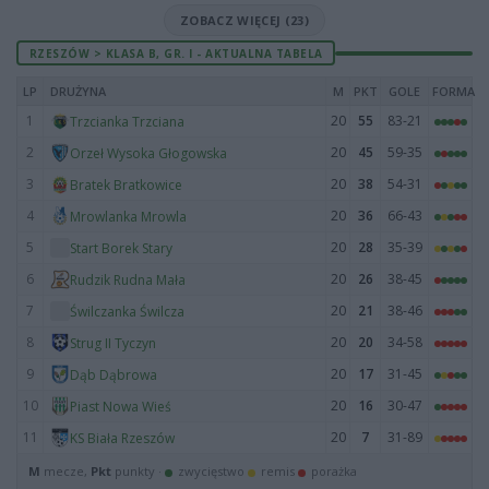
ZOBACZ WIĘCEJ (23)
RZESZÓW > KLASA B, GR. I - AKTUALNA TABELA
LP
DRUŻYNA
M
PKT
GOLE
FORMA
1
20
55
83-21
Trzcianka Trzciana
2
20
45
59-35
Orzeł Wysoka Głogowska
3
20
38
54-31
Bratek Bratkowice
4
20
36
66-43
Mrowlanka Mrowla
5
20
28
35-39
Start Borek Stary
6
20
26
38-45
Rudzik Rudna Mała
7
20
21
38-46
Świlczanka Świlcza
8
20
20
34-58
Strug II Tyczyn
9
20
17
31-45
Dąb Dąbrowa
10
20
16
30-47
Piast Nowa Wieś
11
20
7
31-89
KS Biała Rzeszów
M
mecze,
Pkt
punkty ·
zwycięstwo
remis
porażka