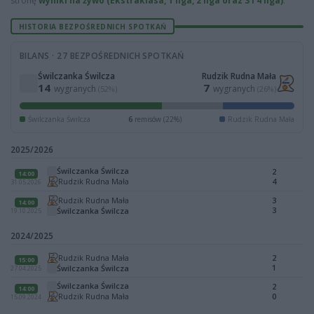
stronę
wyniki na żywo (Ekstraklasa, 1 liga, 2 liga oraz 3 i 4 liga)
.
HISTORIA BEZPOŚREDNICH SPOTKAŃ
BILANS · 27 BEZPOŚREDNICH SPOTKAŃ
Świlczanka Świlcza
Rudzik Rudna Mała
14
7
wygranych
wygranych
(52%)
(26%)
Świlczanka Świlcza
6
remisów (22%)
Rudzik Rudna Mała
2025/2026
Świlczanka Świlcza
2
14:00
Rudzik Rudna Mała
4
31.05.2026
Rudzik Rudna Mała
3
14:00
3
Świlczanka Świlcza
19.10.2025
2024/2025
Rudzik Rudna Mała
2
15:00
1
Świlczanka Świlcza
27.04.2025
Świlczanka Świlcza
2
14:00
Rudzik Rudna Mała
0
15.09.2024