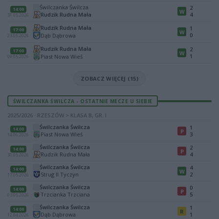
Świlczanka Świlcza
2
14:00
W
Rudzik Rudna Mała
4
31.05.2026
Rudzik Rudna Mała
1
17:00
W
0
Dąb Dąbrowa
23.05.2026
Rudzik Rudna Mała
2
17:00
W
1
Piast Nowa Wieś
09.05.2026
ZOBACZ WIĘCEJ (15)
ŚWILCZANKA ŚWILCZA - OSTATNIE MECZE U SIEBIE
2025/2026 · RZESZÓW > KLASA B, GR. I
Świlczanka Świlcza
1
14:00
P
Piast Nowa Wieś
3
14.06.2026
Świlczanka Świlcza
2
14:00
P
Rudzik Rudna Mała
4
31.05.2026
Świlczanka Świlcza
4
14:00
W
Strug II Tyczyn
2
17.05.2026
Świlczanka Świlcza
0
14:00
P
Trzcianka Trzciana
5
03.05.2026
Świlczanka Świlcza
1
14:00
R
Dąb Dąbrowa
1
12.04.2026