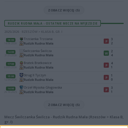
ZOBACZ WIĘCEJ (5)
RUDZIK RUDNA MAŁA - OSTATNIE MECZE NA WYJEZDZIE
2025/2026 · RZESZÓW > KLASA B, GR. I
Trzcianka Trzciana
3
18:00
P
2
Rudzik Rudna Mała
14.06.2026
Świlczanka Świlcza
2
14:00
W
Rudzik Rudna Mała
4
31.05.2026
Bratek Bratkowice
4
17:00
P
1
Rudzik Rudna Mała
03.05.2026
Strug II Tyczyn
1
15:00
P
0
Rudzik Rudna Mała
12.04.2026
Orzeł Wysoka Głogowska
3
14:00
P
1
Rudzik Rudna Mała
26.10.2025
ZOBACZ WIĘCEJ (5)
Mecz Świlczanka Świlcza - Rudzik Rudna Mała (Rzeszów > Klasa B,
gr. I)