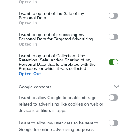
terminach meczów, wynikach, transferach i newsach klubowych
.
Opted In
use your data for below specified purposes in below Google
PodkarpacieLive.pl to największa baza
meczów lokalnych drużyn
consent section.
I want to opt-out of the Sale of my
piłkarskich
w województwie. Sprawdź nasze relacje, śledź ulubioną ligę i
Personal Data.
bądź na bieżąco z wydarzeniami z boisk!
Opted In
Analiza przed meczem: Świlczanka Świlcza vs Rudzik Rudna Mała
I want to opt-out of processing my
Mecz
Świlczanka Świlcza - Rudzik Rudna Mała
Personal Data for Targeted Advertising.
odbędzie się w
Opted In
ramach 20. kolejki - Rzeszów > Klasa B, gr. I. Spotkanie zostanie rozegrane
w dniu 31 maja 2026. Początek meczu o godz. 14:00.
I want to opt-out of Collection, Use,
Świlczanka Świlcza
przystępuje do tego spotkania w roli gospodarza.
Retention, Sale, and/or Sharing of my
Jak drużyna radzi sobie w sezonie 2025/2026 rozgrywek Rzeszów > Klasa
Personal Data that Is Unrelated with the
Purposes for which it was collected.
B, gr. I przed własną publicznością? Na tej stronie możecie zobaczyć
Opted Out
tabelę uwzględniającą tylko mecze u siebie. W tabeli biorącej pod uwagę
tylko mecze wyjazdowe możecie natomiast sprawdzić jak spisuje się klub
Rudzik Rudna Mała
.
Google consents
Rzeszów > Klasa B, gr. I - sytuacja w tabeli
I want to allow Google to enable storage
Przed meczami 20. kolejki - Rzeszów > Klasa B, gr. I gospodarze
related to advertising like cookies on web or
(Świlczanka Świlcza) zajmują
8. miejsce
w tabeli. Goście (Rudzik Rudna
device identifiers in apps.
Mała) plasują się na
6. miejscu.
I want to allow my user data to be sent to
Poniżej znajdziesz także ostatnie mecze obu drużyn oraz statystyki
bramkowe.
Google for online advertising purposes.