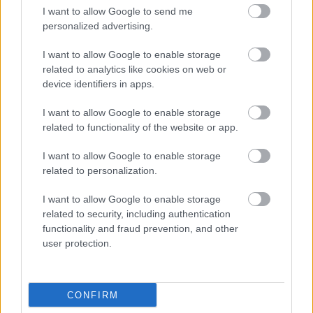
Świlczanka Świlcza vs. Rudzik Rudna Mała - relacja, wynik na
I want to allow Google to send me
żywo, transmisja
personalized advertising.
Wynik meczu Świlczanka Świlcza - Rudzik Rudna Mała znajdziesz na naszej
stronie zaraz po jego zakończeniu. Jeżeli szukasz informacji meczowych,
I want to allow Google to enable storage
zajrzyj tutaj:
Świlczanka Świlcza vs. Rudzik Rudna Mała - wynik,
related to analytics like cookies on web or
składy, strzelcy
device identifiers in apps.
Jeżeli w internecie lub TV dostępna jest
transmisja na żywo z meczu
Świlczanka Świlcza vs. Rudzik Rudna Mała
albo innych spotkań
I want to allow Google to enable storage
Rzeszów > Klasa B, gr. I na pewno znajdziesz takie informacje na naszym
related to functionality of the website or app.
portalu. Możliwe jednak, że nigdzie nie pojawi się stream online z tego
pojedynku. Śledź portal podkarpacieLIVE.pl i bądź na bieżąco.
I want to allow Google to enable storage
related to personalization.
Asseco Resovia
Developres Rzeszów
ITA TOOLS Stal Mielec
I want to allow Google to enable storage
|
|
|
Cellfast Wilki Krosno
Texom Stal Rzeszów
Stal Mielec
related to security, including authentication
|
|
|
Motor Lublin
functionality and fraud prevention, and other
Stal Rzeszów
Stal Stalowa Wola
Wisła Kraków
|
|
|
|
user protection.
Resovia
Wieczysta Kraków
Sandecja Nowy Sącz
|
|
|
Siarka Tarnobrzeg
Wisłoka Dębica
4 liga podkarpacka
|
|
|
JKS Jarosław
Karpaty Krosno
|
CONFIRM
Mecze dziś
Wyniki LIVE
Transmisje
O nas
Kontakt
|
|
|
|
|