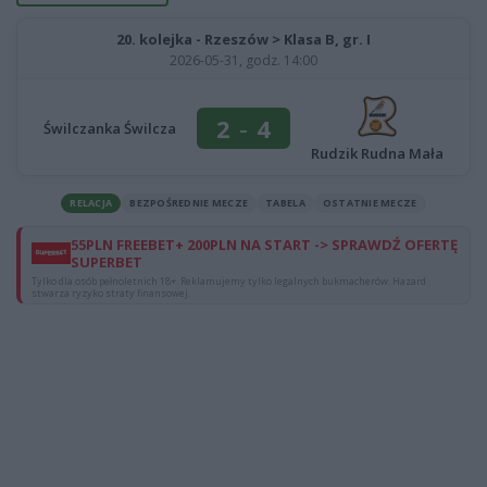
20. kolejka - Rzeszów > Klasa B, gr. I
2026-05-31, godz. 14:00
2
-
4
Świlczanka Świlcza
Rudzik Rudna Mała
RELACJA
BEZPOŚREDNIE MECZE
TABELA
OSTATNIE MECZE
55PLN FREEBET+ 200PLN NA START -> SPRAWDŹ OFERTĘ
SUPERBET
Tylko dla osób pełnoletnich 18+. Reklamujemy tylko legalnych bukmacherów. Hazard
stwarza ryzyko straty finansowej.