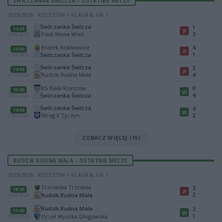
ŚWILCZANKA ŚWILCZA - OSTATNIE MECZE
2025/2026 · RZESZÓW > KLASA B, GR. I
Świlczanka Świlcza
1
14:00
P
Piast Nowa Wieś
3
14.06.2026
Bratek Bratkowice
4
14:00
P
1
Świlczanka Świlcza
07.06.2026
Świlczanka Świlcza
2
14:00
P
Rudzik Rudna Mała
4
31.05.2026
KS Biała Rzeszów
0
20:00
W
4
Świlczanka Świlcza
24.05.2026
Świlczanka Świlcza
4
14:00
W
Strug II Tyczyn
2
17.05.2026
ZOBACZ WIĘCEJ (15)
RUDZIK RUDNA MAŁA - OSTATNIE MECZE
2025/2026 · RZESZÓW > KLASA B, GR. I
Trzcianka Trzciana
3
18:00
P
2
Rudzik Rudna Mała
14.06.2026
Rudzik Rudna Mała
2
15:00
W
1
Orzeł Wysoka Głogowska
07.06.2026