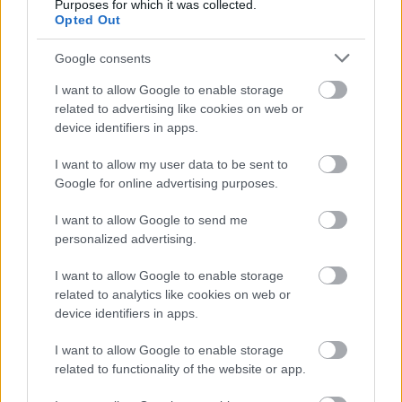
Purposes for which it was collected.
gr. I przed własną publicznością? Na tej stronie możecie zobaczyć tabelę
Opted Out
uwzględniającą tylko mecze u siebie. W tabeli biorącej pod uwagę tylko
mecze wyjazdowe możecie natomiast sprawdzić jak spisuje się klub
Rudzik Rudna Mała
.
Google consents
Rzeszów > Klasa B, gr. I - sytuacja w tabeli
I want to allow Google to enable storage
Przed meczami 3. kolejki - Rzeszów > Klasa B, gr. I gospodarze (KS Biała
related to advertising like cookies on web or
Rzeszów) zajmują
11. miejsce
w tabeli. Goście (Rudzik Rudna Mała)
device identifiers in apps.
plasują się na
6. miejscu.
I want to allow my user data to be sent to
Poniżej znajdziesz także ostatnie mecze obu drużyn oraz statystyki
bramkowe.
Google for online advertising purposes.
KS Biała Rzeszów vs. Rudzik Rudna Mała - relacja, wynik na żywo,
I want to allow Google to send me
transmisja
personalized advertising.
Wynik meczu KS Biała Rzeszów - Rudzik Rudna Mała znajdziesz na naszej
stronie zaraz po jego zakończeniu. Jeżeli szukasz informacji meczowych,
I want to allow Google to enable storage
zajrzyj tutaj:
KS Biała Rzeszów vs. Rudzik Rudna Mała - wynik,
related to analytics like cookies on web or
składy, strzelcy
device identifiers in apps.
Jeżeli w internecie lub TV dostępna jest
transmisja na żywo z meczu KS
Biała Rzeszów vs. Rudzik Rudna Mała
albo innych spotkań Rzeszów >
I want to allow Google to enable storage
Klasa B, gr. I na pewno znajdziesz takie informacje na naszym portalu.
related to functionality of the website or app.
Możliwe jednak, że nigdzie nie pojawi się stream online z tego pojedynku.
Śledź portal podkarpacieLIVE.pl i bądź na bieżąco.