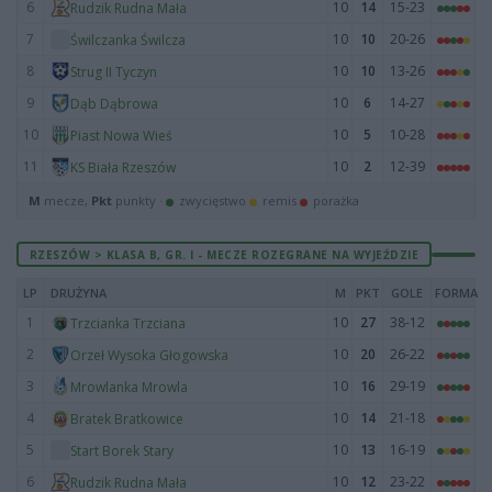
6
10
14
15-23
Rudzik Rudna Mała
7
10
10
20-26
Świlczanka Świlcza
8
10
10
13-26
Strug II Tyczyn
9
10
6
14-27
Dąb Dąbrowa
10
10
5
10-28
Piast Nowa Wieś
11
10
2
12-39
KS Biała Rzeszów
M
mecze,
Pkt
punkty ·
zwycięstwo
remis
porażka
RZESZÓW > KLASA B, GR. I - MECZE ROZEGRANE NA WYJEŹDZIE
LP
DRUŻYNA
M
PKT
GOLE
FORMA
1
10
27
38-12
Trzcianka Trzciana
2
10
20
26-22
Orzeł Wysoka Głogowska
3
10
16
29-19
Mrowlanka Mrowla
4
10
14
21-18
Bratek Bratkowice
5
10
13
16-19
Start Borek Stary
6
10
12
23-22
Rudzik Rudna Mała