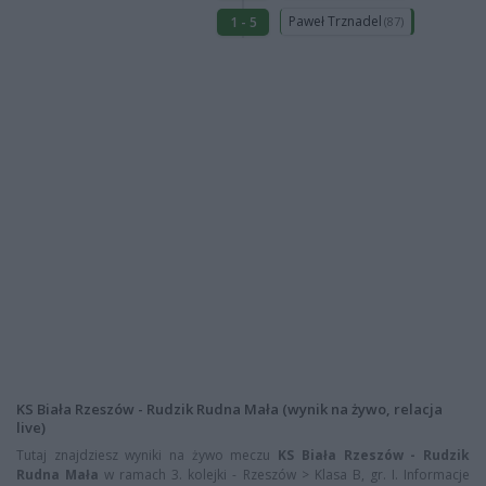
Paweł Trznadel
1 - 5
(87)
KS Biała Rzeszów - Rudzik Rudna Mała (wynik na żywo, relacja
live)
Tutaj znajdziesz wyniki na żywo meczu
KS Biała Rzeszów - Rudzik
Rudna Mała
w ramach 3. kolejki - Rzeszów > Klasa B, gr. I. Informacje