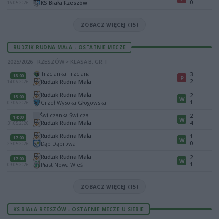
0
KS Biała Rzeszów
16.05.2026
ZOBACZ WIĘCEJ (15)
RUDZIK RUDNA MAŁA - OSTATNIE MECZE
2025/2026 · RZESZÓW > KLASA B, GR. I
Trzcianka Trzciana
3
18:00
P
2
Rudzik Rudna Mała
14.06.2026
Rudzik Rudna Mała
2
15:00
W
1
Orzeł Wysoka Głogowska
07.06.2026
Świlczanka Świlcza
2
14:00
W
Rudzik Rudna Mała
4
31.05.2026
Rudzik Rudna Mała
1
17:00
W
0
Dąb Dąbrowa
23.05.2026
Rudzik Rudna Mała
2
17:00
W
1
Piast Nowa Wieś
09.05.2026
ZOBACZ WIĘCEJ (15)
KS BIAŁA RZESZÓW - OSTATNIE MECZE U SIEBIE