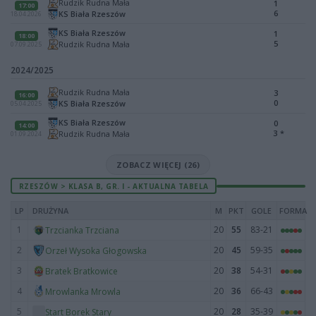
Rudzik Rudna Mała
1
17:00
6
KS Biała Rzeszów
18.04.2026
KS Biała Rzeszów
1
18:00
5
Rudzik Rudna Mała
07.09.2025
2024/2025
Rudzik Rudna Mała
3
16:00
0
KS Biała Rzeszów
05.04.2025
KS Biała Rzeszów
0
14:00
3
*
Rudzik Rudna Mała
01.09.2024
ZOBACZ WIĘCEJ (26)
RZESZÓW > KLASA B, GR. I - AKTUALNA TABELA
LP
DRUŻYNA
M
PKT
GOLE
FORMA
1
20
55
83-21
Trzcianka Trzciana
2
20
45
59-35
Orzeł Wysoka Głogowska
3
20
38
54-31
Bratek Bratkowice
4
20
36
66-43
Mrowlanka Mrowla
5
20
28
35-39
Start Borek Stary