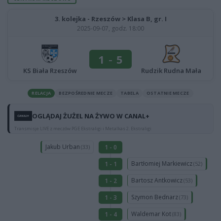
3. kolejka - Rzeszów > Klasa B, gr. I
2025-09-07, godz. 18:00
1
-
5
KS Biała Rzeszów
Rudzik Rudna Mała
RELACJA
BEZPOŚREDNIE MECZE
TABELA
OSTATNIE MECZE
OGLĄDAJ ŻUŻEL NA ŻYWO W CANAL+
Transmisje LIVE z meczów PGE Ekstraligi i Metalkas 2. Ekstraligi
Jakub Urban
1 - 0
(33)
Bartłomiej Markiewicz
1 - 1
(52)
Bartosz Antkowicz
1 - 2
(53)
Szymon Bednarz
1 - 3
(73)
Waldemar Kot
1 - 4
(83)