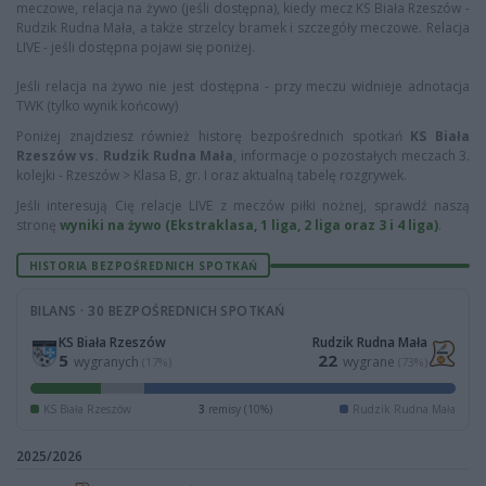
meczowe, relacja na żywo (jeśli dostępna), kiedy mecz KS Biała Rzeszów -
Rudzik Rudna Mała, a także strzelcy bramek i szczegóły meczowe. Relacja
LIVE - jeśli dostępna pojawi się poniżej.
Jeśli relacja na żywo nie jest dostępna - przy meczu widnieje adnotacja
TWK (tylko wynik końcowy)
Poniżej znajdziesz również historę bezpośrednich spotkań
KS Biała
Rzeszów vs. Rudzik Rudna Mała
, informacje o pozostałych meczach 3.
kolejki - Rzeszów > Klasa B, gr. I oraz aktualną tabelę rozgrywek.
Jeśli interesują Cię relacje LIVE z meczów piłki nożnej, sprawdź naszą
stronę
wyniki na żywo (Ekstraklasa, 1 liga, 2 liga oraz 3 i 4 liga)
.
HISTORIA BEZPOŚREDNICH SPOTKAŃ
BILANS · 30 BEZPOŚREDNICH SPOTKAŃ
KS Biała Rzeszów
Rudzik Rudna Mała
5
22
wygranych
wygrane
(17%)
(73%)
KS Biała Rzeszów
3
remisy (10%)
Rudzik Rudna Mała
2025/2026