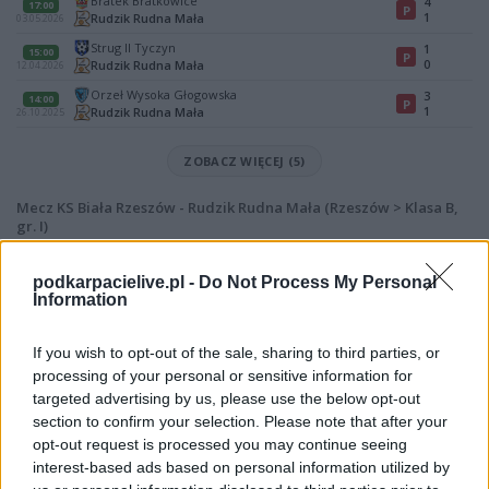
Bratek Bratkowice
4
17:00
P
1
Rudzik Rudna Mała
03.05.2026
Strug II Tyczyn
1
15:00
P
0
Rudzik Rudna Mała
12.04.2026
Orzeł Wysoka Głogowska
3
14:00
P
1
Rudzik Rudna Mała
26.10.2025
ZOBACZ WIĘCEJ (5)
Mecz KS Biała Rzeszów - Rudzik Rudna Mała (Rzeszów > Klasa B,
gr. I)
Spotkanie pomiędzy
KS Biała Rzeszów i Rudzik Rudna Mała
rozegrane zostanie w ramach Rzeszów > Klasa B, gr. I (3. kolejki - Rzeszów
podkarpacielive.pl -
Do Not Process My Personal
> Klasa B, gr. I).
Information
Na stronie
PodkarpacieLive.pl
znajdziesz
wynik meczu, strzelców
bramek, kartki, składy, statystyki i informacje o przebiegu
If you wish to opt-out of the sale, sharing to third parties, or
spotkania
. To kompletne źródło danych dla kibiców i pasjonatów
processing of your personal or sensitive information for
lokalnej piłki nożnej. Jeżeli aktualnie nie widzisz tutaj danych z pewnością
targeted advertising by us, please use the below opt-out
pracujemy nad tym żeby je uzupełnić.
section to confirm your selection. Please note that after your
Wynik meczu KS Biała Rzeszów vs Rudzik Rudna Mała
opt-out request is processed you may continue seeing
Po zakończeniu spotkania automatycznie publikujemy
oficjalny wynik
interest-based ads based on personal information utilized by
spotkania
, a także dane meczowe, jeśli są dostępne.