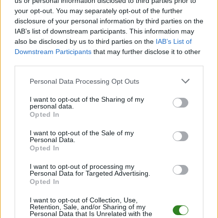
us or personal information disclosed to third parties prior to
your opt-out. You may separately opt-out of the further
Pełny harmonogram rozgrywek dostępny jest tutaj:
Rzeszów > Klasa B,
gr. I - terminarz
disclosure of your personal information by third parties on the
.
IAB’s list of downstream participants. This information may
Informacje o składach i strzelcach
also be disclosed by us to third parties on the
IAB’s List of
W miarę dostępności danych, publikujemy
składy wyjściowe,
Downstream Participants
that may further disclose it to other
rezerwowych, zmiany oraz listę strzelców bramek
. Informacje te
third parties.
aktualizujemy zależnie od poziomu ligi i dostępnych źródeł.
Please note that this website/app uses one or more Google
Personal Data Processing Opt Outs
Śledź mecze swojej drużyny
services and may gather and store information including but
Jeśli jesteś kibicem klubu KS Biała Rzeszów lub Rudzik Rudna Mała -
not limited to your visit or usage behaviour. You may click to
I want to opt-out of the Sharing of my
zaglądaj tutaj częściej. Nasz serwis regularnie dostarcza informacje o
personal data.
grant or deny consent to Google and its third-party tags to
terminach meczów, wynikach, transferach i newsach klubowych
.
Opted In
use your data for below specified purposes in below Google
PodkarpacieLive.pl to największa baza
meczów lokalnych drużyn
consent section.
I want to opt-out of the Sale of my
piłkarskich
w województwie. Sprawdź nasze relacje, śledź ulubioną ligę i
Personal Data.
bądź na bieżąco z wydarzeniami z boisk!
Opted In
Analiza przed meczem: KS Biała Rzeszów vs Rudzik Rudna Mała
I want to opt-out of processing my
Mecz
KS Biała Rzeszów - Rudzik Rudna Mała
Personal Data for Targeted Advertising.
odbędzie się w ramach
Opted In
3. kolejki - Rzeszów > Klasa B, gr. I. Spotkanie zostanie rozegrane w dniu
07 września 2025. Początek meczu o godz. 18:00.
I want to opt-out of Collection, Use,
KS Biała Rzeszów
przystępuje do tego spotkania w roli gospodarza. Jak
Retention, Sale, and/or Sharing of my
drużyna radzi sobie w sezonie 2025/2026 rozgrywek Rzeszów > Klasa B,
Personal Data that Is Unrelated with the