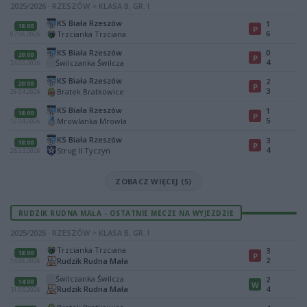
2025/2026 · RZESZÓW > KLASA B, GR. I
KS Biała Rzeszów
1
18:00
P
6
Trzcianka Trzciana
07.06.2026
KS Biała Rzeszów
0
20:00
P
4
Świlczanka Świlcza
24.05.2026
KS Biała Rzeszów
2
20:00
P
3
Bratek Bratkowice
26.04.2026
KS Biała Rzeszów
1
18:00
P
5
Mrowlanka Mrowla
12.04.2026
KS Biała Rzeszów
3
18:00
P
4
Strug II Tyczyn
28.03.2026
ZOBACZ WIĘCEJ (5)
RUDZIK RUDNA MAŁA - OSTATNIE MECZE NA WYJEZDZIE
2025/2026 · RZESZÓW > KLASA B, GR. I
Trzcianka Trzciana
3
18:00
P
2
Rudzik Rudna Mała
14.06.2026
Świlczanka Świlcza
2
14:00
W
Rudzik Rudna Mała
4
31.05.2026