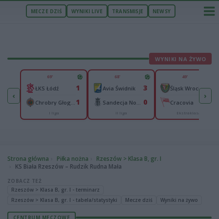
MECZE DZIŚ
WYNIKI LIVE
TRANSMISJE
NEWSY
WYNIKI NA ŻYWO
U
69'
68'
49'
5
1
3
0
Legia II Warszawa
ŁKS Łódź
Avia Świdnik
Śląsk Wrocław
‹
›
0
1
0
0
n
Chrobry Głogów
Sandecja Nowy Sącz
Cracovia
I liga
II liga
Ekstraklasa
Strona główna
Piłka nożna
Rzeszów > Klasa B, gr. I
KS Biała Rzeszów – Rudzik Rudna Mała
ZOBACZ TEŻ
Rzeszów > Klasa B, gr. I - terminarz
Rzeszów > Klasa B, gr. I - tabela/statystyki
Mecze dziś
Wyniki na żywo
CENTRUM MECZOWE