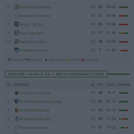
6
20
26
38-45
Rudzik Rudna Mała
7
20
21
38-46
Świlczanka Świlcza
8
20
20
34-58
Strug II Tyczyn
9
20
17
31-45
Dąb Dąbrowa
10
20
16
30-47
Piast Nowa Wieś
11
20
7
31-89
KS Biała Rzeszów
M
mecze,
Pkt
punkty ·
zwycięstwo
remis
porażka
RZESZÓW > KLASA B, GR. I - MECZE ROZEGRANE U SIEBIE
LP
DRUŻYNA
M
PKT
GOLE
FORMA
1
10
28
45-9
Trzcianka Trzciana
2
10
25
33-13
Orzeł Wysoka Głogowska
3
10
24
33-13
Bratek Bratkowice
4
10
20
37-24
Mrowlanka Mrowla
5
10
15
19-20
Start Borek Stary