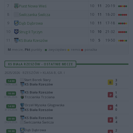
7
10
11
20-19
Piast Nowa Wieś
8
10
11
18-20
Świlczanka Świlcza
9
10
11
17-18
Dąb Dąbrowa
10
10
10
21-32
Strug II Tyczyn
11
10
5
19-50
KS Biała Rzeszów
M
mecze,
Pkt
punkty ·
zwycięstwo
remis
porażka
KS BIAŁA RZESZÓW - OSTATNIE MECZE
2025/2026 · RZESZÓW > KLASA B, GR. I
Start Borek Stary
3
14:00
R
KS Biała Rzeszów
3
14.06.2026
KS Biała Rzeszów
1
18:00
P
6
Trzcianka Trzciana
07.06.2026
Orzeł Wysoka Głogowska
4
14:00
P
0
KS Biała Rzeszów
31.05.2026
KS Biała Rzeszów
0
20:00
P
4
Świlczanka Świlcza
24.05.2026
Dąb Dąbrowa
2
18:00
P