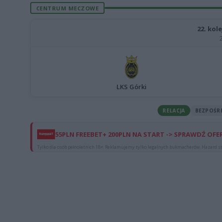
CENTRUM MECZOWE
22. kole
LKS Górki
RELACJA
BEZPOŚR
55PLN FREEBET+ 200PLN NA START -> SPRAWDŹ OFE
Tylko dla osób pełnoletnich 18+. Reklamujemy tylko legalnych bukmacherów. Hazard st