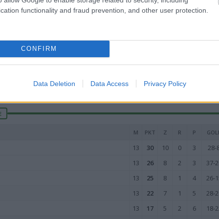
cation functionality and fraud prevention, and other user protection.
13
20
6
2
5
33-3
13
19
6
1
6
30-3
13
19
5
4
4
21-2
CONFIRM
13
16
5
1
7
20-2
13
8
2
2
9
26-4
Data Deletion
Data Access
Privacy Policy
wo
remis
porażka
E
M
PKT
Z
R
P
GOL
13
30
10
0
3
28-
13
26
8
2
3
37-2
13
25
8
1
4
26-1
13
22
7
1
5
28-2
13
17
5
2
6
18-2