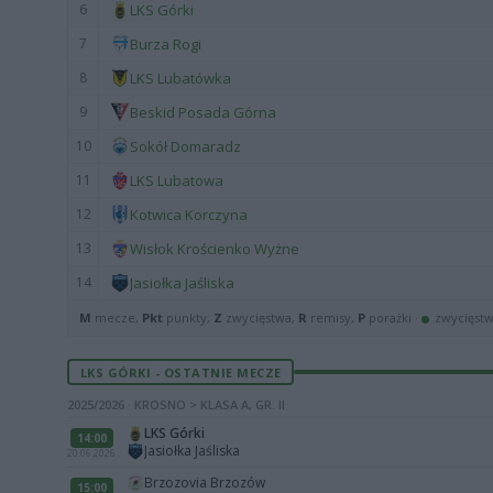
6
LKS Górki
7
Burza Rogi
8
LKS Lubatówka
9
Beskid Posada Górna
10
Sokół Domaradz
11
LKS Lubatowa
12
Kotwica Korczyna
13
Wisłok Krościenko Wyżne
14
Jasiołka Jaśliska
M
mecze,
Pkt
punkty,
Z
zwycięstwa,
R
remisy,
P
porażki ·
zwycięst
LKS GÓRKI - OSTATNIE MECZE
2025/2026 · KROSNO > KLASA A, GR. II
LKS Górki
14:00
Jasiołka Jaśliska
20.06.2026
Brzozovia Brzozów
15:00