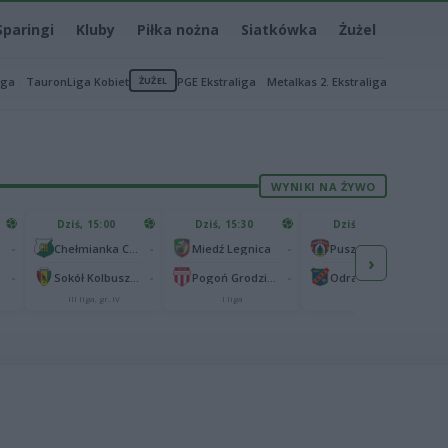
Sparingi
Kluby
Piłka nożna
Siatkówka
Żużel
iga
TauronLiga Kobiet
ŻUŻEL
PGE Ekstraliga
Metalkas 2. Ekstraliga
WYNIKI NA ŻYWO
Dziś, 15:00
Dziś, 15:30
Dziś, 15:30
-
-
-
-
Chełmianka Chełm
Miedź Legnica
Puszcza Niepołomice
›
-
-
-
-
Sokół Kolbuszowa Dolna
Pogoń Grodzisk Mazowiecki
Odra Opole
III liga, gr. IV
I liga
I liga