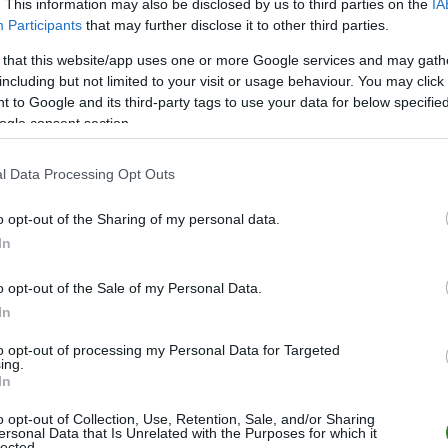
. This information may also be disclosed by us to third parties on the
IA
Participants
that may further disclose it to other third parties.
M
PKT
Z
R
P
GOL
 that this website/app uses one or more Google services and may gath
including but not limited to your visit or usage behaviour. You may click 
26
66
22
0
4
71-1
 to Google and its third-party tags to use your data for below specifi
26
64
21
1
4
76-2
ogle consent section.
26
50
15
5
6
66-4
l Data Processing Opt Outs
26
43
13
4
9
55-3
26
39
11
6
9
59-5
o opt-out of the Sharing of my personal data.
In
26
36
10
6
10
67-7
26
35
11
2
13
48-4
o opt-out of the Sale of my Personal Data.
26
33
10
3
13
38-4
In
26
32
10
2
14
49-6
to opt-out of processing my Personal Data for Targeted
ing.
26
30
9
3
14
52-5
In
26
29
9
2
15
50-6
o opt-out of Collection, Use, Retention, Sale, and/or Sharing
26
29
8
5
13
54-7
ersonal Data that Is Unrelated with the Purposes for which it
lected.