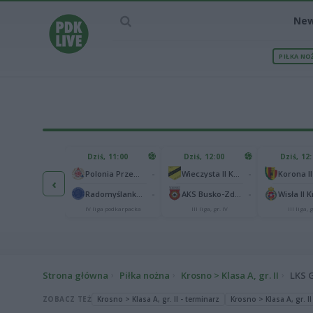
Ne
PIŁKA NO
IEC MECZU
Dziś, 11:00
Dziś, 12:00
Dziś, 12
1
Polonia Warszawa
-
-
Polonia Przemyśl
Wieczysta II Kraków
Korona II
‹
1
ch Chorzów
-
-
Radomyślanka Radomyśl Wielki
AKS Busko-Zdrój
Wisła II 
I liga
IV liga podkarpacka
III liga, gr. IV
III liga, g
Strona główna
Piłka nożna
Krosno > Klasa A, gr. II
LKS 
ZOBACZ TEŻ
Krosno > Klasa A, gr. II - terminarz
Krosno > Klasa A, gr. II