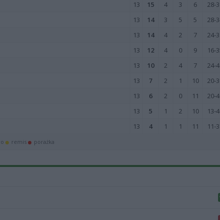
13
15
4
3
6
28-3
13
14
3
5
5
28-3
13
14
4
2
7
24-3
13
12
4
0
9
16-3
13
10
2
4
7
24-4
13
7
2
1
10
20-3
13
6
2
0
11
20-4
13
5
1
2
10
13-4
13
4
1
1
11
11-3
wo
remis
porażka