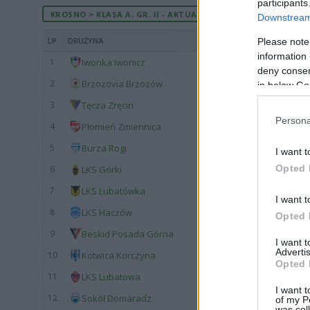
participants
KROSNO > KLASA A, GR. II - AKTUALNA TABELA
Downstream 
LP
DRUŻYNA
Please note
information 
1
Iwonka Iwonicz
deny consent
2
Brzozovia Brzozów
in below Go
3
Tęcza Zręcin
Persona
4
Płomień Zmiennica
5
Burza Rogi
I want t
Opted 
6
LKS Górki
7
LKS Lubatówka
I want t
8
LKS Haczów
Opted 
9
Beskid Posada Górna
I want 
Advertis
10
Kotwica Korczyna
Opted 
11
LKS Lubatowa
I want t
12
Sokół Domaradz
of my P
was col