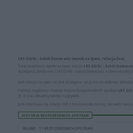
LKS Górki - Sokół Domaradz (wynik na żywo, relacja live)
Tutaj znajdziesz wyniki na żywo meczu
LKS Górki - Sokół Domara
dostępna), kiedy mecz LKS Górki - Sokół Domaradz, a także strzelcy b
Jeśli relacja na żywo nie jest dostępna - przy meczu widnieje adnota
Poniżej znajdziesz również historę bezpośrednich spotkań
LKS Gór
gr. II oraz aktualną tabelę rozgrywek.
Jeśli interesują Cię relacje LIVE z meczów piłki nożnej, sprawdź nasz
HISTORIA BEZPOŚREDNICH SPOTKAŃ
BILANS · 11 BEZPOŚREDNICH SPOTKAŃ