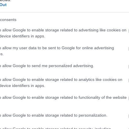
26
23
6
5
15
32-6
Out
26
13
3
4
19
39-9
consents
wo
remis
porażka
o allow Google to enable storage related to advertising like cookies on
evice identifiers in apps.
M
PKT
Z
R
P
GOL
o allow my user data to be sent to Google for online advertising
s.
13
39
13
0
0
50-
13
36
12
0
1
43-1
to allow Google to send me personalized advertising.
13
25
8
1
4
31-2
o allow Google to enable storage related to analytics like cookies on
13
24
7
3
3
29-1
evice identifiers in apps.
13
24
7
3
3
32-1
o allow Google to enable storage related to functionality of the website
13
22
7
1
5
30-2
13
21
6
3
4
39-3
o allow Google to enable storage related to personalization.
13
21
6
3
4
27-1
13
21
7
0
6
24-1
o allow Google to enable storage related to security, including