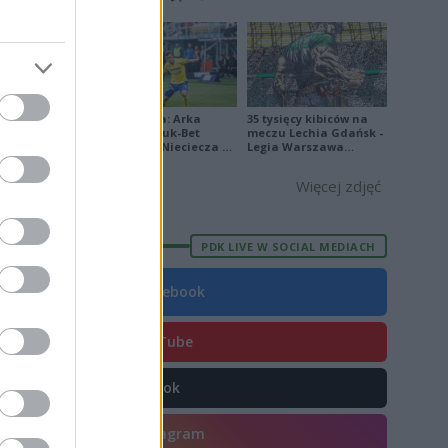
[ZDJĘCIA]
3
2
Ekstraklasa: Arka
35 tysięcy kibiców na
Gdynia - Bruk-Bet
meczu Lechia Gdańsk -
Termalica Nieciecza 2-
Legia Warszawa
3 [ZDJĘCIA]
[OPRAWA, ZDJĘCIA]
E
FORMA
Więcej zdjęć
7
1
PDK LIVE W SOCIAL MEDIACH
0
4
Facebook
8
YouTube
4
1
TikTok
7
Instagram
8