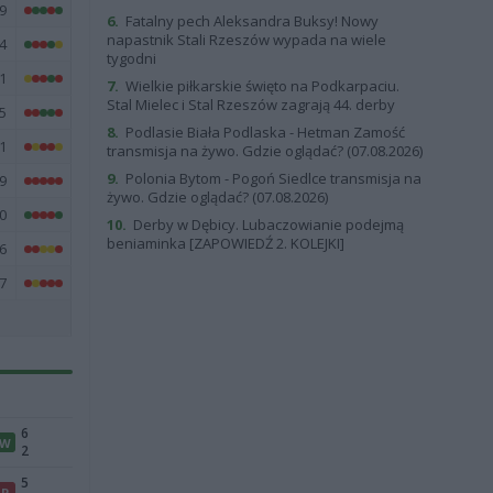
9
6.
Fatalny pech Aleksandra Buksy! Nowy
napastnik Stali Rzeszów wypada na wiele
4
tygodni
1
7.
Wielkie piłkarskie święto na Podkarpaciu.
Stal Mielec i Stal Rzeszów zagrają 44. derby
5
8.
Podlasie Biała Podlaska - Hetman Zamość
1
transmisja na żywo. Gdzie oglądać? (07.08.2026)
9.
Polonia Bytom - Pogoń Siedlce transmisja na
9
żywo. Gdzie oglądać? (07.08.2026)
0
10.
Derby w Dębicy. Lubaczowianie podejmą
beniaminka [ZAPOWIEDŹ 2. KOLEJKI]
6
7
6
W
2
5
P