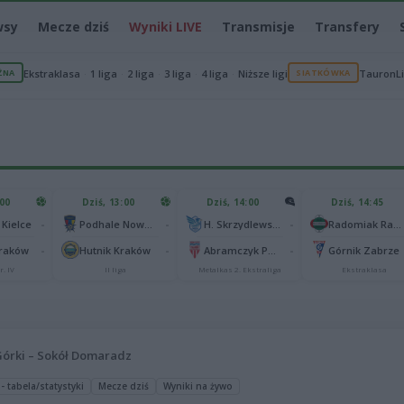
wsy
Mecze dziś
Wyniki LIVE
Transmisje
Transfery
ŻNA
Ekstraklasa
1 liga
2 liga
3 liga
4 liga
Niższe ligi
SIATKÓWKA
TauronL
:00
Dziś, 13:00
Dziś, 14:00
Dziś, 14:45
-
-
-
 Kielce
Podhale Nowy Targ
H. Skrzydlewska Orzeł Łódź
Radomiak Radom
-
-
-
Kraków
Hutnik Kraków
Abramczyk Polonia Bydgoszcz
Górnik Zabrze
r. IV
II liga
Metalkas 2. Ekstraliga
Ekstraklasa
Górki – Sokół Domaradz
 - tabela/statystyki
Mecze dziś
Wyniki na żywo