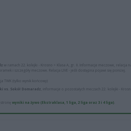
dz
w ramach 22. kolejki - Krosno > Klasa A, gr. II. Informacje meczowe, relacja na
ramek i szczegóły meczowe. Relacja LIVE - jeśli dostępna pojawi się poniżej.
cja TWK (tylko wynik końcowy)
ki vs. Sokół Domaradz
, informacje o pozostałych meczach 22. kolejki - Krosn
ą stronę
wyniki na żywo (Ekstraklasa, 1 liga, 2 liga oraz 3 i 4 liga)
.