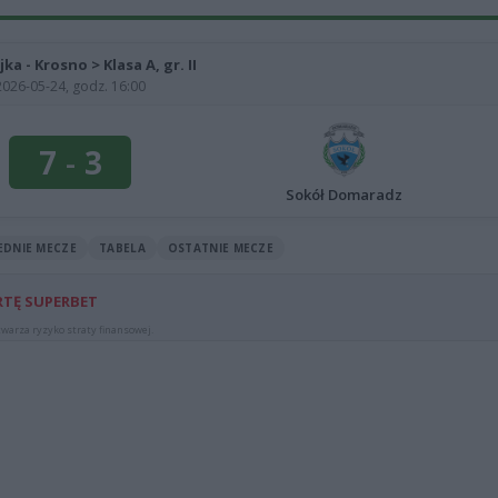
jka - Krosno > Klasa A, gr. II
2026-05-24, godz. 16:00
7
-
3
Sokół Domaradz
EDNIE MECZE
TABELA
OSTATNIE MECZE
RTĘ SUPERBET
warza ryzyko straty finansowej.