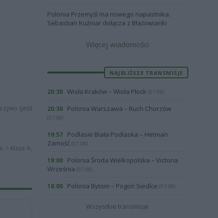
Polonia Przemyśl ma nowego napastnika.
Sebastian Kuźniar dołącza z Błażowianki
Więcej wiadomości
NAJBLIŻSZE TRANSMISJE
Wisła Kraków – Wisła Płock
20:30
(07.08)
 żywo (jeśli
Polonia Warszawa – Ruch Chorzów
20:30
(07.08)
Podlasie Biała Podlaska – Hetman
19:57
Zamość
(07.08)
o > Klasa A,
Polonia Środa Wielkopolska – Victoria
19:00
Września
(07.08)
Polonia Bytom – Pogoń Siedlce
18:00
(07.08)
Wszystkie transmisje