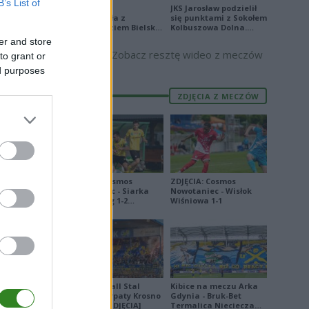
B’s List of
Stal Mielec
JKS Jarosław podzielił
zremisowała z
się punktami z Sokołem
Podbeskidziem Bielsko-
Kolbuszowa Dolna.
Biała. Zobacz skrót
Zobacz skrót
E
FORMA
er and store
Zobacz resztę wideo z meczów
to grant or
9
ed purposes
2
ZDJĘCIA Z MECZÓW
0
8
4
0
ZDJĘCIA: Cosmos
ZDJĘCIA: Cosmos
9
Nowotaniec - Siarka
Nowotaniec - Wisłok
Tarnobrzeg 1-2
Wiśniowa 1-1
[PUCHAR POLSKI]
8
8
8
3
Derby Ekoball Stal
Kibice na meczu Arka
Sanok - Karpaty Krosno
Gdynia - Bruk-Bet
2
na remis [ZDJĘCIA]
Termalica Nieciecza