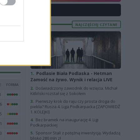
3
X
1
NAJCZĘŚCIEJ CZYTANE
6
5
6
1.
Podlasie Biała Podlaska - Hetman
Zamość na żywo. Wynik i relacja LIVE
E
FORMA
2.
Doświadczony zawodnik do wzięcia. Michał
Kitliński rozstał się z Sokołem
8
3.
Pierwszy krok do raju czy prosta droga do
6
piekła? Rusza 4. Liga Podkarpacka [ZAPOWIEDŹ
1. KOLEJKI]
5
4.
Bez bramek na inaugurację 4. Ligi
1
Podkarpackiej
5.
Sponsor Stali z potężną inwestycją. Wydadzą
3
blisko 280 mln zł