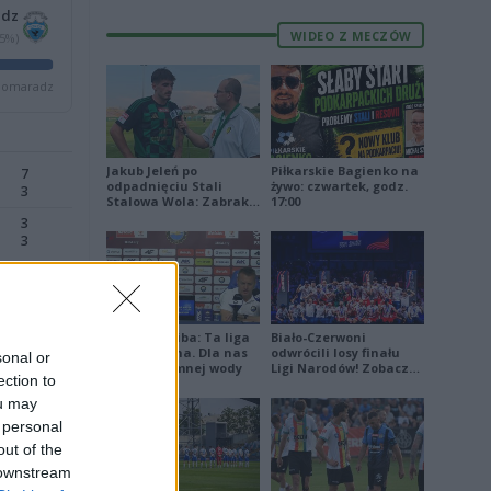
adz
WIDEO Z MECZÓW
45%)
Domaradz
Jakub Jeleń po
Piłkarskie Bagienko na
7
odpadnięciu Stali
żywo: czwartek, godz.
3
Stalowa Wola: Zabrakło
17:00
doświadczenia
3
3
0
2
Damian Skiba: Ta liga
Biało-Czerwoni
jest brutalna. Dla nas
odwrócili losy finału
sonal or
to kubeł zimnej wody
Ligi Narodów! Zobacz
ection to
skrót
ou may
7
 personal
0
out of the
 downstream