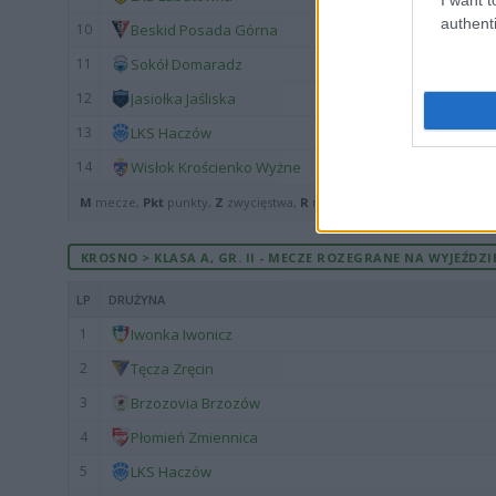
authenti
10
Beskid Posada Górna
11
Sokół Domaradz
12
Jasiołka Jaśliska
13
LKS Haczów
14
Wisłok Krościenko Wyżne
M
mecze,
Pkt
punkty,
Z
zwycięstwa,
R
remisy,
P
porażki ·
zwycięst
KROSNO > KLASA A, GR. II - MECZE ROZEGRANE NA WYJEŹDZI
LP
DRUŻYNA
1
Iwonka Iwonicz
2
Tęcza Zręcin
3
Brzozovia Brzozów
4
Płomień Zmiennica
5
LKS Haczów