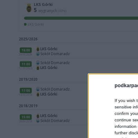
LKS Górki
5
wygranych
(46%)
LKS Górki
2025/2026
LKS Górki
16:00
Sokół Domaradz
24.05.2026
Sokół Domaradz
11:00
LKS Górki
12.10.2025
2019/2020
podkarpaci
Sokół Domaradz
11:00
LKS Górki
13.10.2019
If you wish 
2018/2019
sensitive in
confirm you
LKS Górki
15:00
continue se
Sokół Domaradz
28.04.2019
information 
further disc