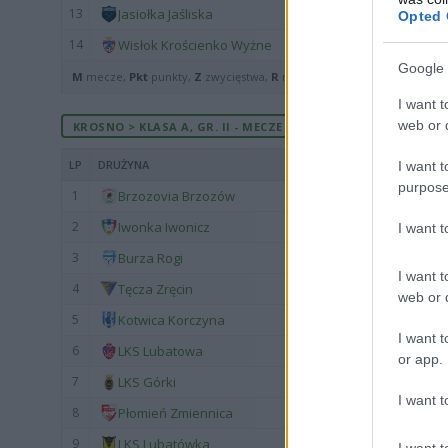
13
Jasiołka Jaśliska
Opted 
14
Wisłok Krościenko Wyżne
Google 
M
mecze,
Pkt
punkty,
Z
zwycięstwa,
R
remisy,
P
porażki ·
zwycięst
I want t
web or d
KROSNO > KLASA A, GR. II - MECZE ROZEGRANE U SIEBIE
LP
DRUŻYNA
I want t
purpose
1
Brzozovia Brzozów
2
Iwonka Iwonicz
I want 
3
Burza Rogi
I want t
4
Tęcza Zręcin
web or d
5
Kotwica Korczyna
I want t
6
LKS Lubatowa
or app.
7
LKS Górki
I want t
8
Płomień Zmiennica
9
LKS Lubatówka
I want t