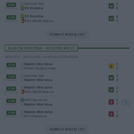
Gacovia Gać
1
18:00
W
KS Kisielów
5
31.05.2026
KS Kisielów
6
14:00
W
3
PKS UNUM Babice
24.05.2026
ZOBACZ WIĘCEJ (21)
BŁĘKITNI WIERZBNA - OSTATNIE MECZE
2025/2026 · JAROSŁAW > KLASA B PRZEWORSK
Błękitni Wierzbna
1
17:15
R
Wisłok Świętoniowa
1
13.06.2026
Gacovia Gać
2
14:00
W
Błękitni Wierzbna
3
07.06.2026
Błękitni Wierzbna
2
17:00
W
PKS UNUM Babice
1
04.06.2026
GKS Zarzecze
3
11:00
P
TV
1
Błękitni Wierzbna
31.05.2026
Błękitni Wierzbna
1
17:00
P
KS Pełnatycze
5
23.05.2026
ZOBACZ WIĘCEJ (21)