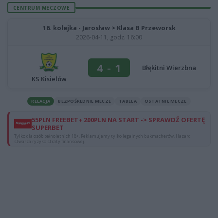
CENTRUM MECZOWE
16. kolejka - Jarosław > Klasa B Przeworsk
2026-04-11, godz. 16:00
4
-
1
Błękitni Wierzbna
KS Kisielów
RELACJA
BEZPOŚREDNIE MECZE
TABELA
OSTATNIE MECZE
55PLN FREEBET+ 200PLN NA START -> SPRAWDŹ OFERTĘ
SUPERBET
Tylko dla osób pełnoletnich 18+. Reklamujemy tylko legalnych bukmacherów. Hazard
stwarza ryzyko straty finansowej.