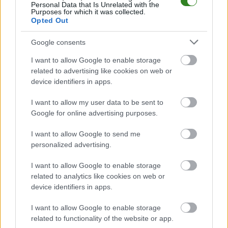
KS Kisielów
przystępuje do tego spotkania w roli gospodarza. Jak
Personal Data that Is Unrelated with the
Purposes for which it was collected.
drużyna radzi sobie w sezonie 2025/2026 rozgrywek Jarosław > Klasa B
Opted Out
Przeworsk przed własną publicznością? Na tej stronie możecie zobaczyć
tabelę uwzględniającą tylko mecze u siebie. W tabeli biorącej pod uwagę
tylko mecze wyjazdowe możecie natomiast sprawdzić jak spisuje się klub
Google consents
Błękitni Wierzbna
.
I want to allow Google to enable storage
Jarosław > Klasa B Przeworsk - sytuacja w tabeli
related to advertising like cookies on web or
Przed meczami 16. kolejki - Jarosław > Klasa B Przeworsk gospodarze (KS
device identifiers in apps.
Kisielów) zajmują
3. miejsce
w tabeli. Goście (Błękitni Wierzbna) plasują
się na
4. miejscu.
I want to allow my user data to be sent to
Poniżej znajdziesz także ostatnie mecze obu drużyn oraz statystyki
Google for online advertising purposes.
bramkowe.
I want to allow Google to send me
KS Kisielów vs. Błękitni Wierzbna - relacja, wynik na żywo,
personalized advertising.
transmisja
Wynik meczu KS Kisielów - Błękitni Wierzbna znajdziesz na naszej stronie
I want to allow Google to enable storage
zaraz po jego zakończeniu. Jeżeli szukasz informacji meczowych, zajrzyj
related to analytics like cookies on web or
tutaj:
KS Kisielów vs. Błękitni Wierzbna - wynik, składy, strzelcy
device identifiers in apps.
Jeżeli w internecie lub TV dostępna jest
transmisja na żywo z meczu KS
Kisielów vs. Błękitni Wierzbna
albo innych spotkań Jarosław > Klasa B
I want to allow Google to enable storage
Przeworsk na pewno znajdziesz takie informacje na naszym portalu.
related to functionality of the website or app.
Możliwe jednak, że nigdzie nie pojawi się stream online z tego pojedynku.