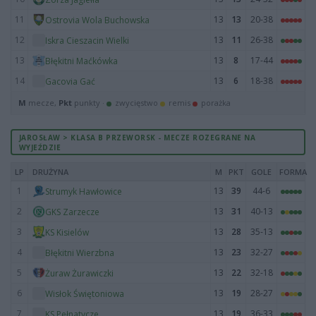
11
13
13
20-38
Ostrovia Wola Buchowska
12
13
11
26-38
Iskra Cieszacin Wielki
13
13
8
17-44
Błękitni Maćkówka
14
13
6
18-38
Gacovia Gać
M
mecze,
Pkt
punkty ·
zwycięstwo
remis
porażka
JAROSŁAW > KLASA B PRZEWORSK - MECZE ROZEGRANE NA
WYJEŹDZIE
LP
DRUŻYNA
M
PKT
GOLE
FORMA
1
13
39
44-6
Strumyk Hawłowice
2
13
31
40-13
GKS Zarzecze
3
13
28
35-13
KS Kisielów
4
13
23
32-27
Błękitni Wierzbna
5
13
22
32-18
Żuraw Żurawiczki
6
13
19
28-27
Wisłok Świętoniowa
7
13
19
36-33
KS Pełnatycze