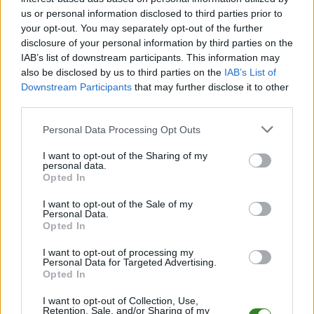
Po zakończeniu spotkania automatycznie publikujemy
oficjalny wynik
us or personal information disclosed to third parties prior to
spotkania
, a także dane meczowe, jeśli są dostępne.
your opt-out. You may separately opt-out of the further
Pełny harmonogram rozgrywek dostępny jest tutaj:
disclosure of your personal information by third parties on the
Jarosław > Klasa B
Przeworsk - terminarz
.
IAB’s list of downstream participants. This information may
also be disclosed by us to third parties on the
IAB’s List of
Informacje o składach i strzelcach
Downstream Participants
that may further disclose it to other
W miarę dostępności danych, publikujemy
składy wyjściowe,
third parties.
rezerwowych, zmiany oraz listę strzelców bramek
. Informacje te
aktualizujemy zależnie od poziomu ligi i dostępnych źródeł.
Please note that this website/app uses one or more Google
Personal Data Processing Opt Outs
services and may gather and store information including but
Śledź mecze swojej drużyny
not limited to your visit or usage behaviour. You may click to
I want to opt-out of the Sharing of my
Jeśli jesteś kibicem klubu KS Kisielów lub Błękitni Wierzbna - zaglądaj tutaj
personal data.
grant or deny consent to Google and its third-party tags to
częściej. Nasz serwis regularnie dostarcza informacje o
terminach
Opted In
use your data for below specified purposes in below Google
meczów, wynikach, transferach i newsach klubowych
.
consent section.
I want to opt-out of the Sale of my
PodkarpacieLive.pl to największa baza
meczów lokalnych drużyn
Personal Data.
piłkarskich
w województwie. Sprawdź nasze relacje, śledź ulubioną ligę i
Opted In
bądź na bieżąco z wydarzeniami z boisk!
I want to opt-out of processing my
Analiza przed meczem: KS Kisielów vs Błękitni Wierzbna
Personal Data for Targeted Advertising.
Opted In
Mecz
KS Kisielów - Błękitni Wierzbna
odbędzie się w ramach 16.
kolejki - Jarosław > Klasa B Przeworsk. Spotkanie zostanie rozegrane w
dniu 11 kwietnia 2026. Początek meczu o godz. 16:00.
I want to opt-out of Collection, Use,
Retention, Sale, and/or Sharing of my