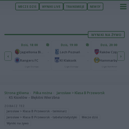
MECZE DZIŚ
WYNIKI LIVE
TRANSMISJE
NEWSY
WYNIKI NA ŻYWO
U
Dziś, 18:00
Dziś, 19:00
Dziś, 20:00
1
Ferencvaros Budapeszt
-
-
-
Jagiellonia Białystok
Lech Poznań
Raków Częstochowa
‹
›
0
ze
-
-
-
Rangers FC
KI Klaksvik
Hammarby IF
Liga Europy
Liga Europy
Liga Konferencji
Strona główna
Piłka nożna
Jarosław > Klasa B Przeworsk
KS Kisielów – Błękitni Wierzbna
ZOBACZ TEŻ
Jarosław > Klasa B Przeworsk - terminarz
Jarosław > Klasa B Przeworsk - tabela/statystyki
Mecze dziś
Wyniki na żywo