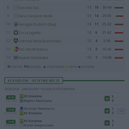
8
13
19
30-44
Gacovia Gać
9
13
14
29-35
Iskra Cieszacin Wielki
10
13
11
25-32
Huragan Rozbórz Długi
11
13
6
21-62
Zorza Jagiełła
12
13
4
3-38
Ostrovia Wola Buchowska
13
13
3
15-42
PKS UNUM Babice
14
13
1
10-68
Błękitni Maćkówka
M
mecze,
Pkt
punkty ·
zwycięstwo
remis
porażka
KS KISIELÓW - OSTATNIE MECZE
2025/2026 · JAROSŁAW > KLASA B PRZEWORSK
KS Kisielów
5
16:00
W
0
Błękitni Maćkówka
13.06.2026
Strumyk Hawłowice
1
14:00
W
TV
3
KS Kisielów
07.06.2026
KS Kisielów
3
17:00
W
2
Wisłok Świętoniowa
03.06.2026