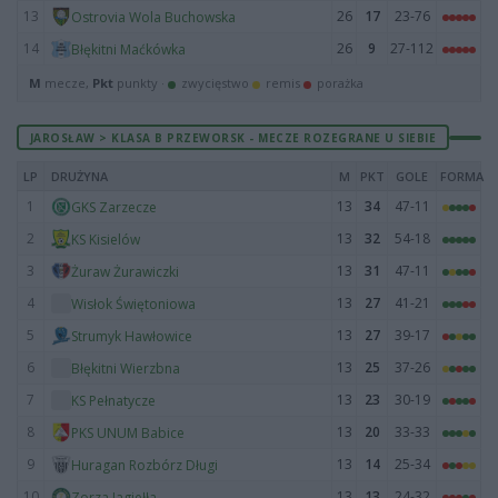
13
26
17
23-76
Ostrovia Wola Buchowska
14
26
9
27-112
Błękitni Maćkówka
M
mecze,
Pkt
punkty ·
zwycięstwo
remis
porażka
JAROSŁAW > KLASA B PRZEWORSK - MECZE ROZEGRANE U SIEBIE
LP
DRUŻYNA
M
PKT
GOLE
FORMA
1
13
34
47-11
GKS Zarzecze
2
13
32
54-18
KS Kisielów
3
13
31
47-11
Żuraw Żurawiczki
4
13
27
41-21
Wisłok Świętoniowa
5
13
27
39-17
Strumyk Hawłowice
6
13
25
37-26
Błękitni Wierzbna
7
13
23
30-19
KS Pełnatycze
8
13
20
33-33
PKS UNUM Babice
9
13
14
25-34
Huragan Rozbórz Długi
10
13
13
24-32
Zorza Jagiełła