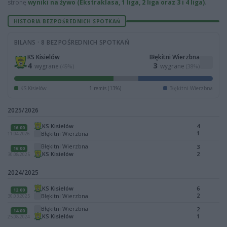
stronę
wyniki na żywo (Ekstraklasa, 1 liga, 2 liga oraz 3 i 4 liga)
.
HISTORIA BEZPOŚREDNICH SPOTKAŃ
BILANS · 8 BEZPOŚREDNICH SPOTKAŃ
KS Kisielów
Błękitni Wierzbna
4
3
wygrane
wygrane
(49%)
(38%)
KS Kisielów
1
remis (13%)
Błękitni Wierzbna
2025/2026
KS Kisielów
4
16:00
1
Błękitni Wierzbna
11.04.2026
Błękitni Wierzbna
3
16:00
KS Kisielów
2
30.08.2025
2024/2025
KS Kisielów
6
12:00
2
Błękitni Wierzbna
30.03.2025
Błękitni Wierzbna
2
14:00
KS Kisielów
1
25.08.2024