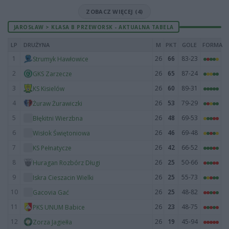
ZOBACZ WIĘCEJ (4)
JAROSŁAW > KLASA B PRZEWORSK - AKTUALNA TABELA
LP
DRUŻYNA
M
PKT
GOLE
FORMA
1
26
66
83-23
Strumyk Hawłowice
2
26
65
87-24
GKS Zarzecze
3
26
60
89-31
KS Kisielów
4
26
53
79-29
Żuraw Żurawiczki
5
26
48
69-53
Błękitni Wierzbna
6
26
46
69-48
Wisłok Świętoniowa
7
26
42
66-52
KS Pełnatycze
8
26
25
50-66
Huragan Rozbórz Długi
9
26
25
55-73
Iskra Cieszacin Wielki
10
26
25
48-82
Gacovia Gać
11
26
23
48-75
PKS UNUM Babice
12
26
19
45-94
Zorza Jagiełła