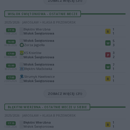
ZOBACZ WIĘCEJ (21)
WISŁOK ŚWIĘTONIOWA - OSTATNIE MECZE
2025/2026 · JAROSŁAW > KLASA B PRZEWORSK
Błękitni Wierzbna
1
17:15
R
Wisłok Świętoniowa
1
13.06.2026
Wisłok Świętoniowa
5
16:00
W
Zorza Jagiełła
3
06.06.2026
KS Kisielów
3
17:00
P
2
Wisłok Świętoniowa
03.06.2026
Wisłok Świętoniowa
7
15:00
W
Błękitni Maćkówka
1
30.05.2026
Strumyk Hawłowice
1
17:00
R
1
Wisłok Świętoniowa
23.05.2026
ZOBACZ WIĘCEJ (21)
BŁĘKITNI WIERZBNA - OSTATNIE MECZE U SIEBIE
2025/2026 · JAROSŁAW > KLASA B PRZEWORSK
Błękitni Wierzbna
1
17:15
R
Wisłok Świętoniowa
1
13.06.2026