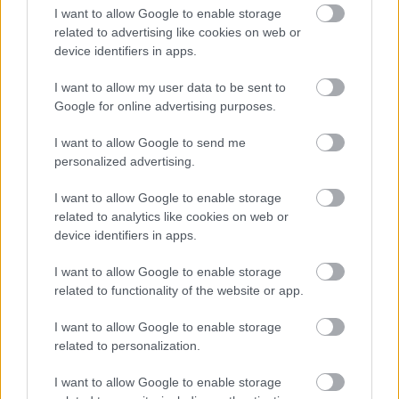
Jarosław > Klasa B Przeworsk - sytuacja w tabeli
I want to allow Google to enable storage
Przed meczami 26. kolejki - Jarosław > Klasa B Przeworsk gospodarze
related to advertising like cookies on web or
(Błękitni Wierzbna) zajmują
4. miejsce
w tabeli. Goście (Wisłok
device identifiers in apps.
Świętoniowa) plasują się na
6. miejscu.
I want to allow my user data to be sent to
Poniżej znajdziesz także ostatnie mecze obu drużyn oraz statystyki
bramkowe.
Google for online advertising purposes.
Błękitni Wierzbna vs. Wisłok Świętoniowa - relacja, wynik na żywo,
I want to allow Google to send me
transmisja
personalized advertising.
Wynik meczu Błękitni Wierzbna - Wisłok Świętoniowa znajdziesz na naszej
stronie zaraz po jego zakończeniu. Jeżeli szukasz informacji meczowych,
I want to allow Google to enable storage
zajrzyj tutaj:
Błękitni Wierzbna vs. Wisłok Świętoniowa - wynik,
related to analytics like cookies on web or
składy, strzelcy
device identifiers in apps.
Jeżeli w internecie lub TV dostępna jest
transmisja na żywo z meczu
Błękitni Wierzbna vs. Wisłok Świętoniowa
albo innych spotkań
I want to allow Google to enable storage
Jarosław > Klasa B Przeworsk na pewno znajdziesz takie informacje na
related to functionality of the website or app.
naszym portalu. Możliwe jednak, że nigdzie nie pojawi się stream online z
tego pojedynku. Śledź portal podkarpacieLIVE.pl i bądź na bieżąco.
I want to allow Google to enable storage
related to personalization.
Asseco Resovia
Developres Rzeszów
ITA TOOLS Stal Mielec
I want to allow Google to enable storage
|
|
|