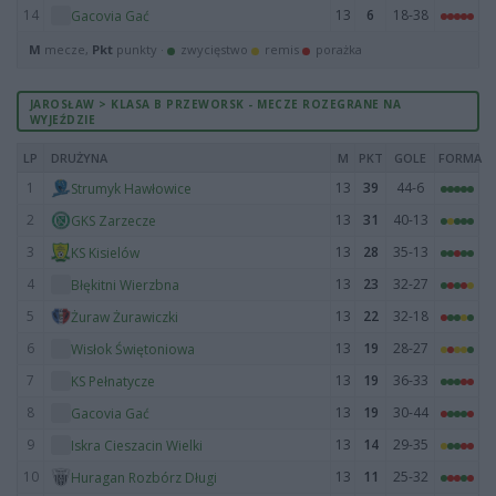
14
13
6
18-38
Gacovia Gać
M
mecze,
Pkt
punkty ·
zwycięstwo
remis
porażka
JAROSŁAW > KLASA B PRZEWORSK - MECZE ROZEGRANE NA
WYJEŹDZIE
LP
DRUŻYNA
M
PKT
GOLE
FORMA
1
13
39
44-6
Strumyk Hawłowice
2
13
31
40-13
GKS Zarzecze
3
13
28
35-13
KS Kisielów
4
13
23
32-27
Błękitni Wierzbna
5
13
22
32-18
Żuraw Żurawiczki
6
13
19
28-27
Wisłok Świętoniowa
7
13
19
36-33
KS Pełnatycze
8
13
19
30-44
Gacovia Gać
9
13
14
29-35
Iskra Cieszacin Wielki
10
13
11
25-32
Huragan Rozbórz Długi