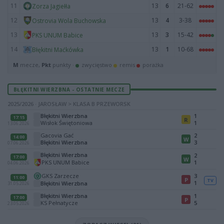
11
13
6
21-62
Zorza Jagiełła
12
13
4
3-38
Ostrovia Wola Buchowska
13
13
3
15-42
PKS UNUM Babice
14
13
1
10-68
Błękitni Maćkówka
M
mecze,
Pkt
punkty ·
zwycięstwo
remis
porażka
BŁĘKITNI WIERZBNA - OSTATNIE MECZE
2025/2026 · JAROSŁAW > KLASA B PRZEWORSK
Błękitni Wierzbna
1
17:15
R
Wisłok Świętoniowa
1
13.06.2026
Gacovia Gać
2
14:00
W
Błękitni Wierzbna
3
07.06.2026
Błękitni Wierzbna
2
17:00
W
PKS UNUM Babice
1
04.06.2026
GKS Zarzecze
3
11:00
P
TV
1
Błękitni Wierzbna
31.05.2026
Błękitni Wierzbna
1
17:00
P
KS Pełnatycze
5
23.05.2026