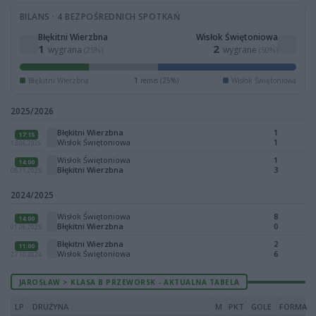
BILANS · 4 BEZPOŚREDNICH SPOTKAŃ
Błękitni Wierzbna
Wisłok Świętoniowa
1
2
wygrana
wygrane
(25%)
(50%)
Błękitni Wierzbna
1
remis (25%)
Wisłok Świętoniowa
2025/2026
Błękitni Wierzbna
1
17:15
Wisłok Świętoniowa
1
13.06.2026
Wisłok Świętoniowa
1
14:00
Błękitni Wierzbna
3
08.11.2025
2024/2025
Wisłok Świętoniowa
8
14:00
Błękitni Wierzbna
0
01.06.2025
Błękitni Wierzbna
2
11:00
Wisłok Świętoniowa
6
27.10.2024
JAROSŁAW > KLASA B PRZEWORSK - AKTUALNA TABELA
LP
DRUŻYNA
M
PKT
GOLE
FORMA