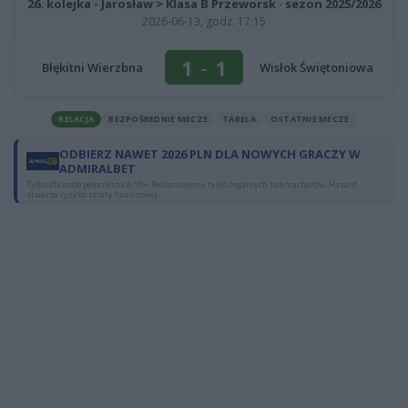
26. kolejka - Jarosław > Klasa B Przeworsk · sezon 2025/2026
2026-06-13, godz. 17:15
1
-
1
Błękitni Wierzbna
Wisłok Świętoniowa
RELACJA
BEZPOŚREDNIE MECZE
TABELA
OSTATNIE MECZE
ODBIERZ NAWET 2026 PLN DLA NOWYCH GRACZY W
ADMIRALBET
Tylko dla osób pełnoletnich 18+. Reklamujemy tylko legalnych bukmacherów. Hazard
stwarza ryzyko straty finansowej.