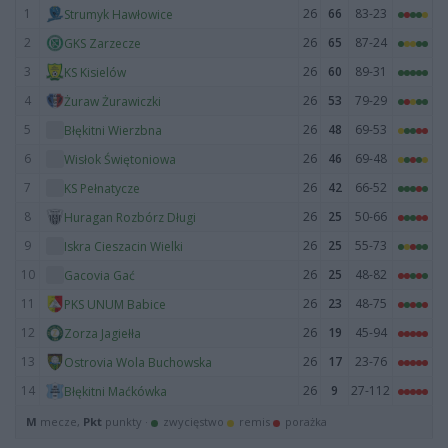
1
26
66
83-23
Strumyk Hawłowice
2
26
65
87-24
GKS Zarzecze
3
26
60
89-31
KS Kisielów
4
26
53
79-29
Żuraw Żurawiczki
5
26
48
69-53
Błękitni Wierzbna
6
26
46
69-48
Wisłok Świętoniowa
7
26
42
66-52
KS Pełnatycze
8
26
25
50-66
Huragan Rozbórz Długi
9
26
25
55-73
Iskra Cieszacin Wielki
10
26
25
48-82
Gacovia Gać
11
26
23
48-75
PKS UNUM Babice
12
26
19
45-94
Zorza Jagiełła
13
26
17
23-76
Ostrovia Wola Buchowska
14
26
9
27-112
Błękitni Maćkówka
M
mecze,
Pkt
punkty ·
zwycięstwo
remis
porażka