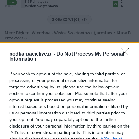
KS Pełnatycze
2
13:00
W
Wisłok Świętoniowa
4
19.04.2026
ZOBACZ WIĘCEJ (8)
Mecz Błękitni Wierzbna - Wisłok Świętoniowa (Jarosław > Klasa B
Przeworsk)
Spotkanie pomiędzy
Błękitni Wierzbna i Wisłok Świętoniowa
rozegrane zostanie w ramach Jarosław > Klasa B Przeworsk (26. kolejki -
podkarpacielive.pl -
Do Not Process My Personal
Jarosław > Klasa B Przeworsk).
Information
Na stronie
PodkarpacieLive.pl
znajdziesz
wynik meczu, strzelców
bramek, kartki, składy, statystyki i informacje o przebiegu
If you wish to opt-out of the sale, sharing to third parties, or
spotkania
. To kompletne źródło danych dla kibiców i pasjonatów
processing of your personal or sensitive information for
lokalnej piłki nożnej. Jeżeli aktualnie nie widzisz tutaj danych z pewnością
targeted advertising by us, please use the below opt-out
pracujemy nad tym żeby je uzupełnić.
section to confirm your selection. Please note that after your
Wynik meczu Błękitni Wierzbna vs Wisłok Świętoniowa
opt-out request is processed you may continue seeing
Po zakończeniu spotkania automatycznie publikujemy
oficjalny wynik
interest-based ads based on personal information utilized by
spotkania
, a także dane meczowe, jeśli są dostępne.
us or personal information disclosed to third parties prior to
your opt-out. You may separately opt-out of the further
Pełny harmonogram rozgrywek dostępny jest tutaj:
Jarosław > Klasa B
Przeworsk - terminarz
disclosure of your personal information by third parties on the
.
IAB’s list of downstream participants. This information may
Informacje o składach i strzelcach