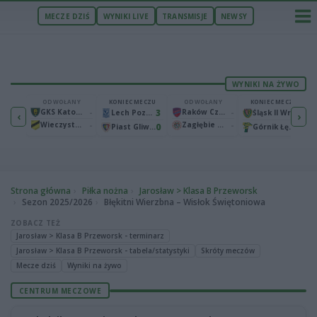
MECZE DZIŚ
WYNIKI LIVE
TRANSMISJE
NEWSY
WYNIKI NA ŻYWO
ECZU
ODWOŁANY
KONIEC MECZU
ODWOŁANY
KONIEC MECZU
1
GKS Katowice
-
3
Raków Częstochowa
-
2
Bruk-Bet Termalica Nieciecza
Lech Poznań
Śląsk II Wrocław
‹
›
Wieczysta Kraków
-
Zagłębie Lubin
-
2
0
0
Warta Poznań
Piast Gliwice
Górnik Łęczna
Strona główna
Piłka nożna
Jarosław > Klasa B Przeworsk
Sezon 2025/2026
Błękitni Wierzbna – Wisłok Świętoniowa
ZOBACZ TEŻ
Jarosław > Klasa B Przeworsk - terminarz
Jarosław > Klasa B Przeworsk - tabela/statystyki
Skróty meczów
Mecze dziś
Wyniki na żywo
CENTRUM MECZOWE