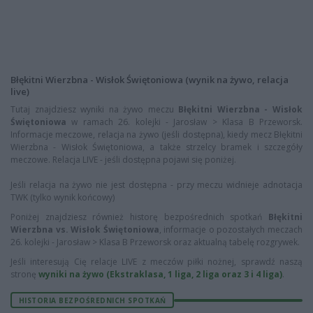
Błękitni Wierzbna - Wisłok Świętoniowa (wynik na żywo, relacja
live)
Tutaj znajdziesz wyniki na żywo meczu
Błękitni Wierzbna - Wisłok
Świętoniowa
w ramach 26. kolejki - Jarosław > Klasa B Przeworsk.
Informacje meczowe, relacja na żywo (jeśli dostępna), kiedy mecz Błękitni
Wierzbna - Wisłok Świętoniowa, a także strzelcy bramek i szczegóły
meczowe. Relacja LIVE - jeśli dostępna pojawi się poniżej.
Jeśli relacja na żywo nie jest dostępna - przy meczu widnieje adnotacja
TWK (tylko wynik końcowy)
Poniżej znajdziesz również historę bezpośrednich spotkań
Błękitni
Wierzbna vs. Wisłok Świętoniowa
, informacje o pozostałych meczach
26. kolejki - Jarosław > Klasa B Przeworsk oraz aktualną tabelę rozgrywek.
Jeśli interesują Cię relacje LIVE z meczów piłki nożnej, sprawdź naszą
stronę
wyniki na żywo (Ekstraklasa, 1 liga, 2 liga oraz 3 i 4 liga)
.
HISTORIA BEZPOŚREDNICH SPOTKAŃ