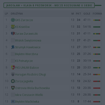
JAROSŁAW > KLASA B PRZEWORSK - MECZE ROZEGRANE U SIEBIE
LP
DRUŻYNA
M
PKT
GOLE
FORMA
1
13
34
47-11
GKS Zarzecze
2
13
32
54-18
KS Kisielów
3
13
31
47-11
Żuraw Żurawiczki
4
13
27
41-21
Wisłok Świętoniowa
5
13
27
39-17
Strumyk Hawłowice
6
13
25
37-26
Błękitni Wierzbna
7
13
23
30-19
KS Pełnatycze
8
13
20
33-33
PKS UNUM Babice
9
13
14
25-34
Huragan Rozbórz Długi
10
13
13
24-32
Zorza Jagiełła
11
13
13
20-38
Ostrovia Wola Buchowska
12
13
11
26-38
Iskra Cieszacin Wielki
13
13
8
17-44
Błękitni Maćkówka