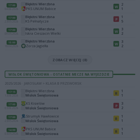
Błękitni Wierzbna
2
17:00
W
PKS UNUM Babice
1
04.06.2026
Błękitni Wierzbna
1
17:00
P
KS Pełnatycze
5
23.05.2026
Błękitni Wierzbna
3
17:00
W
Iskra Cieszacin Wielki
2
09.05.2026
Błękitni Wierzbna
3
15:00
W
Zorza Jagiełła
2
18.04.2026
ZOBACZ WIĘCEJ (8)
WISŁOK ŚWIĘTONIOWA - OSTATNIE MECZE NA WYJEZDZIE
2025/2026 · JAROSŁAW > KLASA B PRZEWORSK
Błękitni Wierzbna
1
17:15
R
Wisłok Świętoniowa
1
13.06.2026
KS Kisielów
3
17:00
P
2
Wisłok Świętoniowa
03.06.2026
Strumyk Hawłowice
1
17:00
R
1
Wisłok Świętoniowa
23.05.2026
PKS UNUM Babice
1
14:00
R
1
Wisłok Świętoniowa
03.05.2026