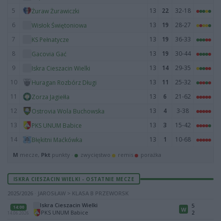
5
13
22
32-18
Żuraw Żurawiczki
6
13
19
28-27
Wisłok Świętoniowa
7
13
19
36-33
KS Pełnatycze
8
13
19
30-44
Gacovia Gać
9
13
14
29-35
Iskra Cieszacin Wielki
10
13
11
25-32
Huragan Rozbórz Długi
11
13
6
21-62
Zorza Jagiełła
12
13
4
3-38
Ostrovia Wola Buchowska
13
13
3
15-42
PKS UNUM Babice
14
13
1
10-68
Błękitni Maćkówka
M
mecze,
Pkt
punkty ·
zwycięstwo
remis
porażka
ISKRA CIESZACIN WIELKI - OSTATNIE MECZE
2025/2026 · JAROSŁAW > KLASA B PRZEWORSK
Iskra Cieszacin Wielki
5
14:00
W
PKS UNUM Babice
2
14.06.2026