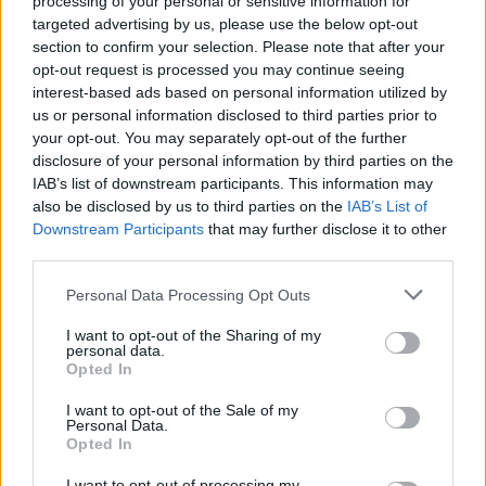
processing of your personal or sensitive information for
lokalnej piłki nożnej. Jeżeli aktualnie nie widzisz tutaj danych z pewnością
targeted advertising by us, please use the below opt-out
pracujemy nad tym żeby je uzupełnić.
section to confirm your selection. Please note that after your
Wynik meczu Iskra Cieszacin Wielki vs Błękitni Wierzbna
opt-out request is processed you may continue seeing
Po zakończeniu spotkania automatycznie publikujemy
oficjalny wynik
interest-based ads based on personal information utilized by
spotkania
, a także dane meczowe, jeśli są dostępne.
us or personal information disclosed to third parties prior to
your opt-out. You may separately opt-out of the further
Pełny harmonogram rozgrywek dostępny jest tutaj:
Jarosław > Klasa B
Przeworsk - terminarz
disclosure of your personal information by third parties on the
.
IAB’s list of downstream participants. This information may
Informacje o składach i strzelcach
also be disclosed by us to third parties on the
IAB’s List of
W miarę dostępności danych, publikujemy
składy wyjściowe,
Downstream Participants
that may further disclose it to other
rezerwowych, zmiany oraz listę strzelców bramek
. Informacje te
third parties.
aktualizujemy zależnie od poziomu ligi i dostępnych źródeł.
Please note that this website/app uses one or more Google
Personal Data Processing Opt Outs
Śledź mecze swojej drużyny
services and may gather and store information including but
Jeśli jesteś kibicem klubu Iskra Cieszacin Wielki lub Błękitni Wierzbna -
not limited to your visit or usage behaviour. You may click to
I want to opt-out of the Sharing of my
zaglądaj tutaj częściej. Nasz serwis regularnie dostarcza informacje o
personal data.
grant or deny consent to Google and its third-party tags to
terminach meczów, wynikach, transferach i newsach klubowych
.
Opted In
use your data for below specified purposes in below Google
PodkarpacieLive.pl to największa baza
meczów lokalnych drużyn
consent section.
I want to opt-out of the Sale of my
piłkarskich
w województwie. Sprawdź nasze relacje, śledź ulubioną ligę i
Personal Data.
bądź na bieżąco z wydarzeniami z boisk!
Opted In
Analiza przed meczem: Iskra Cieszacin Wielki vs Błękitni Wierzbna
I want to opt-out of processing my