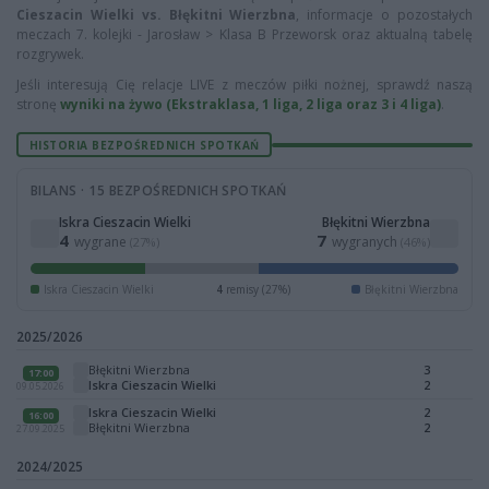
Cieszacin Wielki vs. Błękitni Wierzbna
, informacje o pozostałych
meczach 7. kolejki - Jarosław > Klasa B Przeworsk oraz aktualną tabelę
rozgrywek.
Jeśli interesują Cię relacje LIVE z meczów piłki nożnej, sprawdź naszą
stronę
wyniki na żywo (Ekstraklasa, 1 liga, 2 liga oraz 3 i 4 liga)
.
HISTORIA BEZPOŚREDNICH SPOTKAŃ
BILANS · 15 BEZPOŚREDNICH SPOTKAŃ
Iskra Cieszacin Wielki
Błękitni Wierzbna
4
7
wygrane
wygranych
(27%)
(46%)
Iskra Cieszacin Wielki
4
remisy (27%)
Błękitni Wierzbna
2025/2026
Błękitni Wierzbna
3
17:00
Iskra Cieszacin Wielki
2
09.05.2026
Iskra Cieszacin Wielki
2
16:00
Błękitni Wierzbna
2
27.09.2025
2024/2025