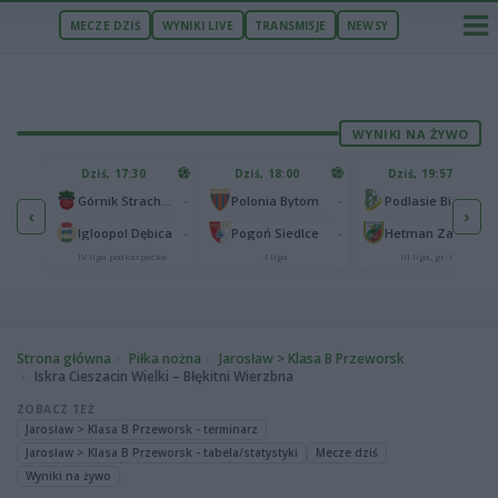
MECZE DZIŚ
WYNIKI LIVE
TRANSMISJE
NEWSY
WYNIKI NA ŻYWO
U
Dziś, 17:30
Dziś, 18:00
Dziś, 19:57
65
lonia Bydgoszcz
-
-
-
Górnik Strachocina
Polonia Bytom
Podlasie Biała Podlaska
‹
›
25
-
-
-
Igloopol Dębica
Pogoń Siedlce
Hetman Zamość
aliga
IV liga podkarpacka
I liga
III liga, gr. IV
Strona główna
Piłka nożna
Jarosław > Klasa B Przeworsk
Iskra Cieszacin Wielki – Błękitni Wierzbna
ZOBACZ TEŻ
Jarosław > Klasa B Przeworsk - terminarz
Jarosław > Klasa B Przeworsk - tabela/statystyki
Mecze dziś
Wyniki na żywo