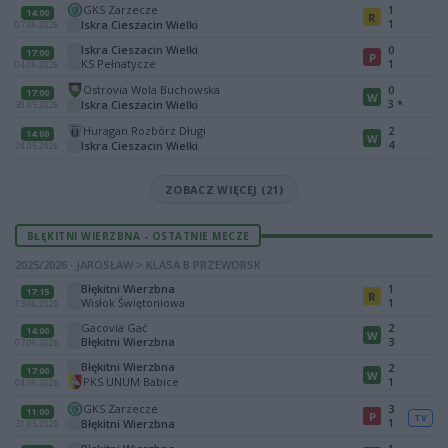
GKS Zarzecze
1
14:00
R
1
Iskra Cieszacin Wielki
07.06.2026
Iskra Cieszacin Wielki
0
17:00
P
KS Pełnatycze
1
04.06.2026
Ostrovia Wola Buchowska
0
17:00
W
3
*
Iskra Cieszacin Wielki
30.05.2026
Huragan Rozbórz Długi
2
14:00
W
4
Iskra Cieszacin Wielki
24.05.2026
ZOBACZ WIĘCEJ (21)
BŁĘKITNI WIERZBNA - OSTATNIE MECZE
2025/2026 · JAROSŁAW > KLASA B PRZEWORSK
Błękitni Wierzbna
1
17:15
R
Wisłok Świętoniowa
1
13.06.2026
Gacovia Gać
2
14:00
W
Błękitni Wierzbna
3
07.06.2026
Błękitni Wierzbna
2
17:00
W
PKS UNUM Babice
1
04.06.2026
GKS Zarzecze
3
11:00
P
TV
1
Błękitni Wierzbna
31.05.2026