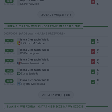
Błękitni Wierzbna
1
17:00
P
KS Pełnatycze
5
23.05.2026
ZOBACZ WIĘCEJ (21)
ISKRA CIESZACIN WIELKI - OSTATNIE MECZE U SIEBIE
2025/2026 · JAROSŁAW > KLASA B PRZEWORSK
Iskra Cieszacin Wielki
5
14:00
W
PKS UNUM Babice
2
14.06.2026
Iskra Cieszacin Wielki
0
17:00
P
KS Pełnatycze
1
04.06.2026
Iskra Cieszacin Wielki
0
16:30
P
Żuraw Żurawiczki
5
17.05.2026
Iskra Cieszacin Wielki
6
14:00
W
Zorza Jagiełła
3
03.05.2026
Iskra Cieszacin Wielki
8
14:30
W
Błękitni Maćkówka
1
19.04.2026
ZOBACZ WIĘCEJ (8)
BŁĘKITNI WIERZBNA - OSTATNIE MECZE NA WYJEZDZIE