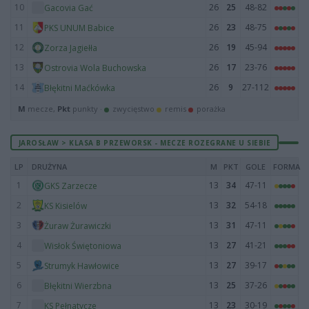
10
26
25
48-82
Gacovia Gać
11
26
23
48-75
PKS UNUM Babice
12
26
19
45-94
Zorza Jagiełła
13
26
17
23-76
Ostrovia Wola Buchowska
14
26
9
27-112
Błękitni Maćkówka
M
mecze,
Pkt
punkty ·
zwycięstwo
remis
porażka
JAROSŁAW > KLASA B PRZEWORSK - MECZE ROZEGRANE U SIEBIE
LP
DRUŻYNA
M
PKT
GOLE
FORMA
1
13
34
47-11
GKS Zarzecze
2
13
32
54-18
KS Kisielów
3
13
31
47-11
Żuraw Żurawiczki
4
13
27
41-21
Wisłok Świętoniowa
5
13
27
39-17
Strumyk Hawłowice
6
13
25
37-26
Błękitni Wierzbna
7
13
23
30-19
KS Pełnatycze