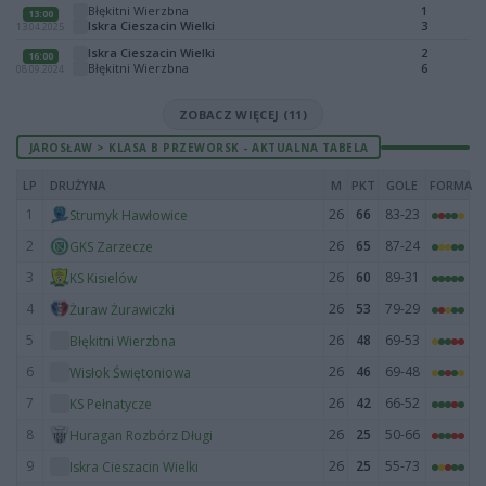
Błękitni Wierzbna
1
13:00
Iskra Cieszacin Wielki
3
13.04.2025
Iskra Cieszacin Wielki
2
16:00
Błękitni Wierzbna
6
08.09.2024
ZOBACZ WIĘCEJ (11)
JAROSŁAW > KLASA B PRZEWORSK - AKTUALNA TABELA
LP
DRUŻYNA
M
PKT
GOLE
FORMA
1
26
66
83-23
Strumyk Hawłowice
2
26
65
87-24
GKS Zarzecze
3
26
60
89-31
KS Kisielów
4
26
53
79-29
Żuraw Żurawiczki
5
26
48
69-53
Błękitni Wierzbna
6
26
46
69-48
Wisłok Świętoniowa
7
26
42
66-52
KS Pełnatycze
8
26
25
50-66
Huragan Rozbórz Długi
9
26
25
55-73
Iskra Cieszacin Wielki