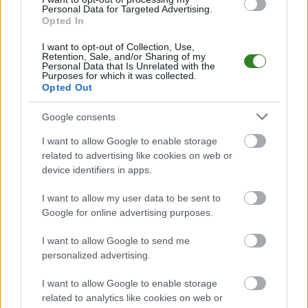
Mecz
Iskra Cieszacin Wielki - Błękitni Wierzbna
Personal Data for Targeted Advertising.
odbędzie się w
Opted In
ramach 7. kolejki - Jarosław > Klasa B Przeworsk. Spotkanie zostanie
rozegrane w dniu 27 września 2025. Początek meczu o godz. 16:00.
I want to opt-out of Collection, Use,
Iskra Cieszacin Wielki
przystępuje do tego spotkania w roli
Retention, Sale, and/or Sharing of my
gospodarza. Jak drużyna radzi sobie w sezonie 2025/2026 rozgrywek
Personal Data that Is Unrelated with the
Purposes for which it was collected.
Jarosław > Klasa B Przeworsk przed własną publicznością? Na tej stronie
Opted Out
możecie zobaczyć tabelę uwzględniającą tylko mecze u siebie. W tabeli
biorącej pod uwagę tylko mecze wyjazdowe możecie natomiast
sprawdzić jak spisuje się klub
Błękitni Wierzbna
.
Google consents
Jarosław > Klasa B Przeworsk - sytuacja w tabeli
I want to allow Google to enable storage
Przed meczami 7. kolejki - Jarosław > Klasa B Przeworsk gospodarze
related to advertising like cookies on web or
(Iskra Cieszacin Wielki) zajmują
9. miejsce
w tabeli. Goście (Błękitni
device identifiers in apps.
Wierzbna) plasują się na
4. miejscu.
I want to allow my user data to be sent to
Poniżej znajdziesz także ostatnie mecze obu drużyn oraz statystyki
bramkowe.
Google for online advertising purposes.
Iskra Cieszacin Wielki vs. Błękitni Wierzbna - relacja, wynik na
I want to allow Google to send me
żywo, transmisja
personalized advertising.
Wynik meczu Iskra Cieszacin Wielki - Błękitni Wierzbna znajdziesz na
naszej stronie zaraz po jego zakończeniu. Jeżeli szukasz informacji
I want to allow Google to enable storage
meczowych, zajrzyj tutaj:
Iskra Cieszacin Wielki vs. Błękitni
related to analytics like cookies on web or
Wierzbna - wynik, składy, strzelcy