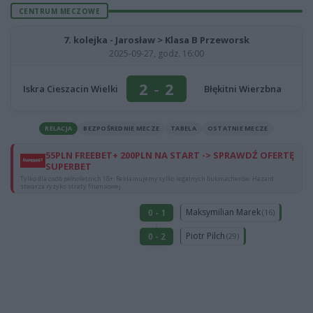
CENTRUM MECZOWE
7. kolejka - Jarosław > Klasa B Przeworsk
2025-09-27, godz. 16:00
2
-
2
Iskra Cieszacin Wielki
Błękitni Wierzbna
RELACJA
BEZPOŚREDNIE MECZE
TABELA
OSTATNIE MECZE
55PLN FREEBET+ 200PLN NA START -> SPRAWDŹ OFERTĘ
SUPERBET
Tylko dla osób pełnoletnich 18+. Reklamujemy tylko legalnych bukmacherów. Hazard
stwarza ryzyko straty finansowej.
Maksymilian Marek
0 - 1
(16)
Piotr Pilch
0 - 2
(29)