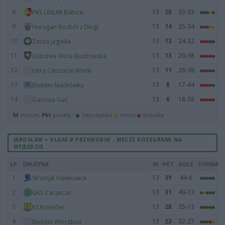
8
13
20
33-33
PKS UNUM Babice
9
13
14
25-34
Huragan Rozbórz Długi
10
13
13
24-32
Zorza Jagiełła
11
13
13
20-38
Ostrovia Wola Buchowska
12
13
11
26-38
Iskra Cieszacin Wielki
13
13
8
17-44
Błękitni Maćkówka
14
13
6
18-38
Gacovia Gać
M
mecze,
Pkt
punkty ·
zwycięstwo
remis
porażka
JAROSŁAW > KLASA B PRZEWORSK - MECZE ROZEGRANE NA
WYJEŹDZIE
LP
DRUŻYNA
M
PKT
GOLE
FORMA
1
13
39
44-6
Strumyk Hawłowice
2
13
31
40-13
GKS Zarzecze
3
13
28
35-13
KS Kisielów
4
13
23
32-27
Błękitni Wierzbna