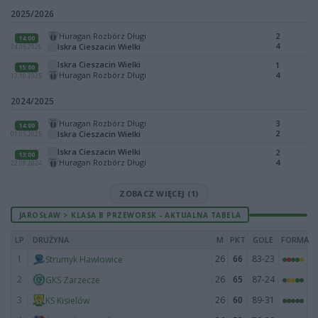
2025/2026
Huragan Rozbórz Długi
2
14:00
4
Iskra Cieszacin Wielki
24.05.2026
Iskra Cieszacin Wielki
1
15:00
Huragan Rozbórz Długi
4
12.10.2025
2024/2025
Huragan Rozbórz Długi
3
14:00
2
Iskra Cieszacin Wielki
01.05.2025
Iskra Cieszacin Wielki
2
13:00
Huragan Rozbórz Długi
4
22.09.2024
ZOBACZ WIĘCEJ (1)
JAROSŁAW > KLASA B PRZEWORSK - AKTUALNA TABELA
LP
DRUŻYNA
M
PKT
GOLE
FORMA
1
26
66
83-23
Strumyk Hawłowice
2
26
65
87-24
GKS Zarzecze
3
26
60
89-31
KS Kisielów