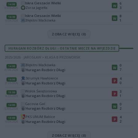
Iskra Cieszacin Wielki
6
14:00
W
Zorza Jagiełła
3
03.05.2026
Iskra Cieszacin Wielki
8
14:30
W
Błękitni Maćkówka
1
19.04.2026
ZOBACZ WIĘCEJ (8)
HURAGAN ROZBÓRZ DŁUGI - OSTATNIE MECZE NA WYJEZDZIE
2025/2026 · JAROSŁAW > KLASA B PRZEWORSK
Błękitni Maćkówka
0
14:00
W
7
Huragan Rozbórz Długi
07.06.2026
Strumyk Hawłowice
4
14:00
P
0
Huragan Rozbórz Długi
31.05.2026
Wisłok Świętoniowa
3
15:00
P
Huragan Rozbórz Długi
1
16.05.2026
Gacovia Gać
0
14:00
W
Huragan Rozbórz Długi
2
03.05.2026
PKS UNUM Babice
4
13:00
P
2
Huragan Rozbórz Długi
19.04.2026
ZOBACZ WIĘCEJ (8)