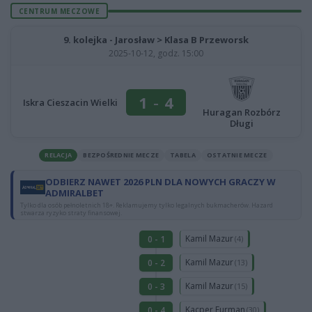
CENTRUM MECZOWE
9. kolejka - Jarosław > Klasa B Przeworsk
2025-10-12, godz. 15:00
1
-
4
Iskra Cieszacin Wielki
Huragan Rozbórz
Długi
RELACJA
BEZPOŚREDNIE MECZE
TABELA
OSTATNIE MECZE
ODBIERZ NAWET 2026 PLN DLA NOWYCH GRACZY W
ADMIRALBET
Tylko dla osób pełnoletnich 18+. Reklamujemy tylko legalnych bukmacherów. Hazard
stwarza ryzyko straty finansowej.
Kamil Mazur
0 - 1
(4)
Kamil Mazur
0 - 2
(13)
Kamil Mazur
0 - 3
(15)
Kacper Furman
0 - 4
(30)