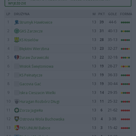
WYJEŹDZIE
LP
DRUŻYNA
M
PKT
GOLE
FORMA
1
13
39
44-6
Strumyk Hawłowice
2
13
31
40-13
GKS Zarzecze
3
13
28
35-13
KS Kisielów
4
13
23
32-27
Błękitni Wierzbna
5
13
22
32-18
Żuraw Żurawiczki
6
13
19
28-27
Wisłok Świętoniowa
7
13
19
36-33
KS Pełnatycze
8
13
19
30-44
Gacovia Gać
9
13
14
29-35
Iskra Cieszacin Wielki
10
13
11
25-32
Huragan Rozbórz Długi
11
13
6
21-62
Zorza Jagiełła
12
13
4
3-38
Ostrovia Wola Buchowska
13
13
3
15-42
PKS UNUM Babice