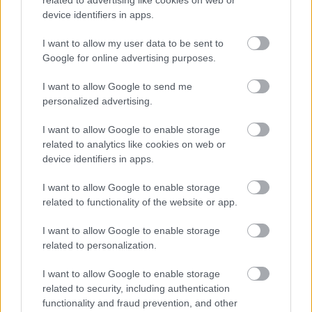
related to advertising like cookies on web or
(Iskra Cieszacin Wielki) zajmują
9. miejsce
w tabeli. Goście (Huragan
Rozbórz Długi) plasują się na
10. miejscu.
device identifiers in apps.
Poniżej znajdziesz także ostatnie mecze obu drużyn oraz statystyki
I want to allow my user data to be sent to
bramkowe.
Google for online advertising purposes.
Iskra Cieszacin Wielki vs. Huragan Rozbórz Długi - relacja, wynik
na żywo, transmisja
I want to allow Google to send me
Wynik meczu Iskra Cieszacin Wielki - Huragan Rozbórz Długi znajdziesz na
personalized advertising.
naszej stronie zaraz po jego zakończeniu. Jeżeli szukasz informacji
meczowych, zajrzyj tutaj:
Iskra Cieszacin Wielki vs. Huragan Rozbórz
I want to allow Google to enable storage
Długi - wynik, składy, strzelcy
related to analytics like cookies on web or
Jeżeli w internecie lub TV dostępna jest
transmisja na żywo z meczu
device identifiers in apps.
Iskra Cieszacin Wielki vs. Huragan Rozbórz Długi
albo innych
spotkań Jarosław > Klasa B Przeworsk na pewno znajdziesz takie
I want to allow Google to enable storage
informacje na naszym portalu. Możliwe jednak, że nigdzie nie pojawi się
related to functionality of the website or app.
stream online z tego pojedynku. Śledź portal podkarpacieLIVE.pl i bądź
na bieżąco.
I want to allow Google to enable storage
related to personalization.
Asseco Resovia
Developres Rzeszów
ITA TOOLS Stal Mielec
I want to allow Google to enable storage
|
|
|
Cellfast Wilki Krosno
Texom Stal Rzeszów
Stal Mielec
related to security, including authentication
|
|
|
functionality and fraud prevention, and other
Motor Lublin
Stal Rzeszów
Stal Stalowa Wola
Wisła Kraków
|
|
|
|