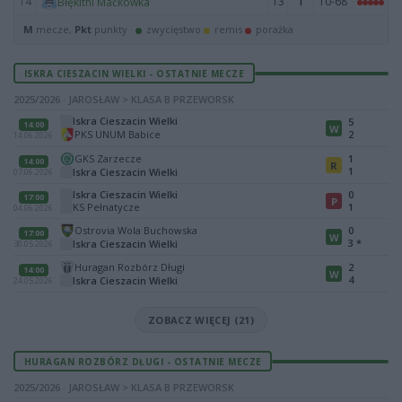
14
13
1
10-68
Błękitni Maćkówka
M
mecze,
Pkt
punkty ·
zwycięstwo
remis
porażka
ISKRA CIESZACIN WIELKI - OSTATNIE MECZE
2025/2026 · JAROSŁAW > KLASA B PRZEWORSK
Iskra Cieszacin Wielki
5
14:00
W
PKS UNUM Babice
2
14.06.2026
GKS Zarzecze
1
14:00
R
1
Iskra Cieszacin Wielki
07.06.2026
Iskra Cieszacin Wielki
0
17:00
P
KS Pełnatycze
1
04.06.2026
Ostrovia Wola Buchowska
0
17:00
W
3
*
Iskra Cieszacin Wielki
30.05.2026
Huragan Rozbórz Długi
2
14:00
W
4
Iskra Cieszacin Wielki
24.05.2026
ZOBACZ WIĘCEJ (21)
HURAGAN ROZBÓRZ DŁUGI - OSTATNIE MECZE
2025/2026 · JAROSŁAW > KLASA B PRZEWORSK