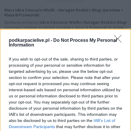
Mecz Iskra Cieszacin Wielki - Huragan Rozbórz Długi (Jarosław >
Klasa B Przeworsk)
Spotkanie pomiędzy
Iskra Cieszacin Wielki i Huragan Rozbórz Długi
rozegrane zostanie w ramach Jarosław > Klasa B Przeworsk (9. kolejki -
Jarosław > Klasa B Przeworsk).
podkarpacielive.pl -
Do Not Process My Personal
Na stronie
PodkarpacieLive.pl
znajdziesz
wynik meczu, strzelców
Information
bramek, kartki, składy, statystyki i informacje o przebiegu
spotkania
. To kompletne źródło danych dla kibiców i pasjonatów
lokalnej piłki nożnej. Jeżeli aktualnie nie widzisz tutaj danych z pewnością
If you wish to opt-out of the sale, sharing to third parties, or
pracujemy nad tym żeby je uzupełnić.
processing of your personal or sensitive information for
targeted advertising by us, please use the below opt-out
Wynik meczu Iskra Cieszacin Wielki vs Huragan Rozbórz Długi
section to confirm your selection. Please note that after your
Po zakończeniu spotkania automatycznie publikujemy
oficjalny wynik
opt-out request is processed you may continue seeing
spotkania
, a także dane meczowe, jeśli są dostępne.
interest-based ads based on personal information utilized by
Pełny harmonogram rozgrywek dostępny jest tutaj:
Jarosław > Klasa B
us or personal information disclosed to third parties prior to
Przeworsk - terminarz
.
your opt-out. You may separately opt-out of the further
Informacje o składach i strzelcach
disclosure of your personal information by third parties on the
IAB’s list of downstream participants. This information may
W miarę dostępności danych, publikujemy
składy wyjściowe,
also be disclosed by us to third parties on the
IAB’s List of
rezerwowych, zmiany oraz listę strzelców bramek
. Informacje te
aktualizujemy zależnie od poziomu ligi i dostępnych źródeł.
Downstream Participants
that may further disclose it to other