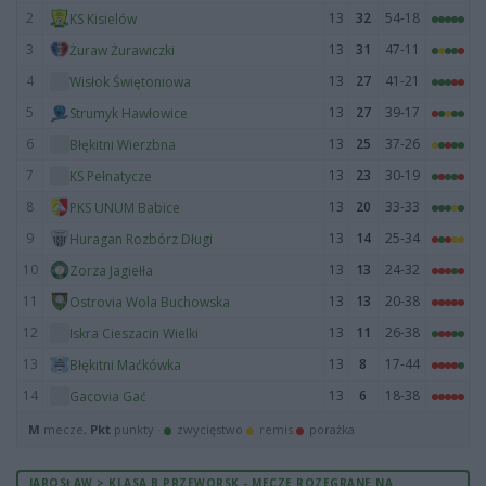
2
13
32
54-18
KS Kisielów
3
13
31
47-11
Żuraw Żurawiczki
4
13
27
41-21
Wisłok Świętoniowa
5
13
27
39-17
Strumyk Hawłowice
6
13
25
37-26
Błękitni Wierzbna
7
13
23
30-19
KS Pełnatycze
8
13
20
33-33
PKS UNUM Babice
9
13
14
25-34
Huragan Rozbórz Długi
10
13
13
24-32
Zorza Jagiełła
11
13
13
20-38
Ostrovia Wola Buchowska
12
13
11
26-38
Iskra Cieszacin Wielki
13
13
8
17-44
Błękitni Maćkówka
14
13
6
18-38
Gacovia Gać
M
mecze,
Pkt
punkty ·
zwycięstwo
remis
porażka
JAROSŁAW > KLASA B PRZEWORSK - MECZE ROZEGRANE NA