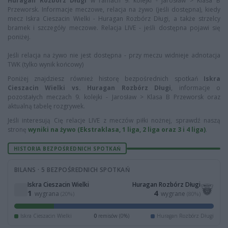
Huragan Rozbórz Długi
w ramach 9. kolejki - Jarosław > Klasa B
Przeworsk. Informacje meczowe, relacja na żywo (jeśli dostępna), kiedy
mecz Iskra Cieszacin Wielki - Huragan Rozbórz Długi, a także strzelcy
bramek i szczegóły meczowe. Relacja LIVE - jeśli dostępna pojawi się
poniżej.
Jeśli relacja na żywo nie jest dostępna - przy meczu widnieje adnotacja
TWK (tylko wynik końcowy)
Poniżej znajdziesz również historę bezpośrednich spotkań
Iskra
Cieszacin Wielki vs. Huragan Rozbórz Długi
, informacje o
pozostałych meczach 9. kolejki - Jarosław > Klasa B Przeworsk oraz
aktualną tabelę rozgrywek.
Jeśli interesują Cię relacje LIVE z meczów piłki nożnej, sprawdź naszą
stronę
wyniki na żywo (Ekstraklasa, 1 liga, 2 liga oraz 3 i 4 liga)
.
HISTORIA BEZPOŚREDNICH SPOTKAŃ
BILANS · 5 BEZPOŚREDNICH SPOTKAŃ
Iskra Cieszacin Wielki
Huragan Rozbórz Długi
1
4
wygrana
wygrane
(20%)
(80%)
Iskra Cieszacin Wielki
0
remisów (0%)
Huragan Rozbórz Długi