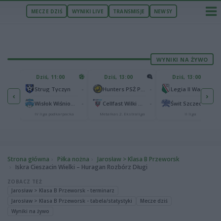
MECZE DZIŚ
WYNIKI LIVE
TRANSMISJE
NEWSY
WYNIKI NA ŻYWO
U
Dziś, 11:00
Dziś, 13:00
Dziś, 13:00
2
Podbeskidzie Bielsko-Biała
-
-
-
Strug Tyczyn
Hunters PSŻ Poznań
Legia II Warszawa
‹
›
2
sk
-
-
-
Wisłok Wiśniowa
Cellfast Wilki Krosno
Świt Szczecin
IV liga podkarpacka
Metalkas 2. Ekstraliga
II liga
Strona główna
Piłka nożna
Jarosław > Klasa B Przeworsk
Iskra Cieszacin Wielki – Huragan Rozbórz Długi
ZOBACZ TEŻ
Jarosław > Klasa B Przeworsk - terminarz
Jarosław > Klasa B Przeworsk - tabela/statystyki
Mecze dziś
Wyniki na żywo