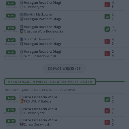
Huragan Rozbórz Długi
4
14:00
P
5
KS Pełnatycze
14.06.2026
Błękitni Maćkówka
0
14:00
W
7
Huragan Rozbórz Długi
07.06.2026
Huragan Rozbórz Długi
3
17:00
W
0
*
Ostrovia Wola Buchowska
04.06.2026
Strumyk Hawłowice
4
14:00
P
0
Huragan Rozbórz Długi
31.05.2026
Huragan Rozbórz Długi
2
14:00
P
4
Iskra Cieszacin Wielki
24.05.2026
ZOBACZ WIĘCEJ (21)
ISKRA CIESZACIN WIELKI - OSTATNIE MECZE U SIEBIE
2025/2026 · JAROSŁAW > KLASA B PRZEWORSK
Iskra Cieszacin Wielki
5
14:00
W
PKS UNUM Babice
2
14.06.2026
Iskra Cieszacin Wielki
0
17:00
P
KS Pełnatycze
1
04.06.2026
Iskra Cieszacin Wielki
0
16:30
P
Żuraw Żurawiczki
5
17.05.2026