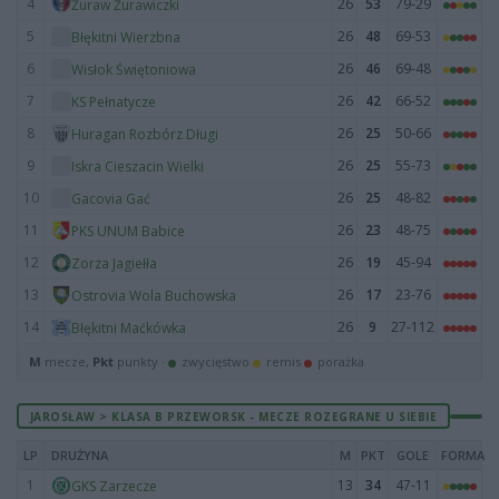
4
26
53
79-29
Żuraw Żurawiczki
5
26
48
69-53
Błękitni Wierzbna
6
26
46
69-48
Wisłok Świętoniowa
7
26
42
66-52
KS Pełnatycze
8
26
25
50-66
Huragan Rozbórz Długi
9
26
25
55-73
Iskra Cieszacin Wielki
10
26
25
48-82
Gacovia Gać
11
26
23
48-75
PKS UNUM Babice
12
26
19
45-94
Zorza Jagiełła
13
26
17
23-76
Ostrovia Wola Buchowska
14
26
9
27-112
Błękitni Maćkówka
M
mecze,
Pkt
punkty ·
zwycięstwo
remis
porażka
JAROSŁAW > KLASA B PRZEWORSK - MECZE ROZEGRANE U SIEBIE
LP
DRUŻYNA
M
PKT
GOLE
FORMA
1
13
34
47-11
GKS Zarzecze