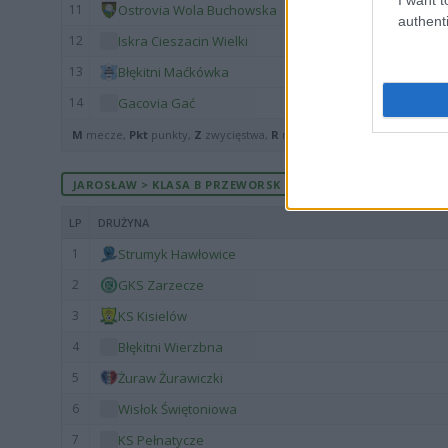
11
Ostrovia Wola Buchowska
authenti
12
Iskra Cieszacin Wielki
13
Błękitni Maćkówka
14
Gacovia Gać
M
mecze,
Pkt
punkty,
Z
zwycięstwa,
R
remisy,
P
porażki ·
zwycięst
JAROSŁAW > KLASA B PRZEWORSK - MECZE ROZEGRANE NA W
LP
DRUŻYNA
1
Strumyk Hawłowice
2
GKS Zarzecze
3
KS Kisielów
4
Błękitni Wierzbna
5
Żuraw Żurawiczki
6
Wisłok Świętoniowa
7
KS Pełnatycze