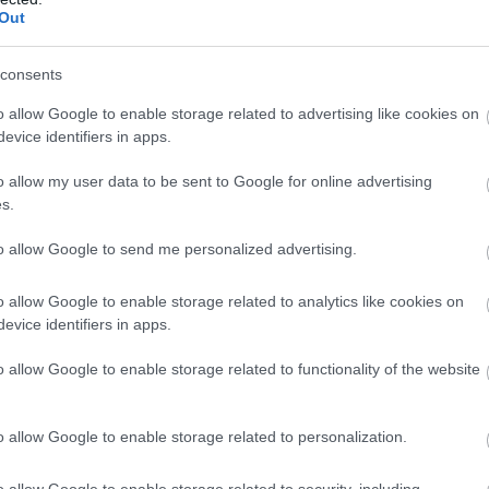
Out
wo
remis
porażka
consents
BIE
o allow Google to enable storage related to advertising like cookies on
M
PKT
Z
R
P
GOL
evice identifiers in apps.
13
34
11
1
1
47-1
o allow my user data to be sent to Google for online advertising
13
32
10
2
1
54-1
s.
13
31
10
1
2
47-1
to allow Google to send me personalized advertising.
13
27
9
0
4
41-2
13
27
8
3
2
39-1
o allow Google to enable storage related to analytics like cookies on
evice identifiers in apps.
13
25
8
1
4
37-2
13
23
7
2
4
30-1
o allow Google to enable storage related to functionality of the website
13
20
6
2
5
33-3
13
14
4
2
7
25-3
o allow Google to enable storage related to personalization.
13
13
4
1
8
24-3
o allow Google to enable storage related to security, including