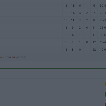
13
19
6
1
6
30-4
13
14
4
2
7
29-3
13
11
3
2
8
25-3
13
6
2
0
11
21-6
13
4
1
1
11
3-3
13
3
1
0
12
15-4
13
1
0
1
12
10-6
wo
remis
porażka