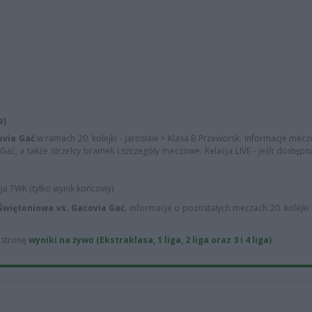
e)
ovia Gać
w ramach 20. kolejki - Jarosław > Klasa B Przeworsk. Informacje mecz
ać, a także strzelcy bramek i szczegóły meczowe. Relacja LIVE - jeśli dostępn
cja TWK (tylko wynik końcowy)
Świętoniowa vs. Gacovia Gać
, informacje o pozostałych meczach 20. kolejki 
ą stronę
wyniki na żywo (Ekstraklasa, 1 liga, 2 liga oraz 3 i 4 liga)
.