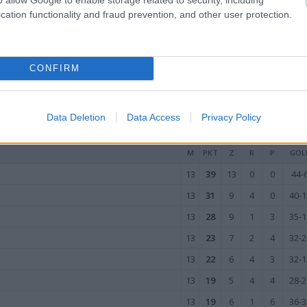
13
13
4
1
8
20-3
cation functionality and fraud prevention, and other user protection.
13
11
3
2
8
26-3
13
8
2
2
9
17-4
CONFIRM
13
6
1
3
9
18-3
wo
remis
porażka
Data Deletion
Data Access
Privacy Policy
YJEŹDZIE
M
PKT
Z
R
P
GOL
13
39
13
0
0
44-
13
31
9
4
0
40-1
13
28
9
1
3
35-1
13
23
7
2
4
32-2
13
22
6
4
3
32-1
13
19
5
4
4
28-2
13
19
6
1
6
36-3