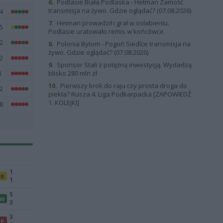
6.
Podlasie Biała Podlaska - Hetman Zamość
transmisja na żywo. Gdzie oglądać? (07.08.2026)
4
7.
Hetman prowadził i grał w osłabieniu.
5
Podlasie uratowało remis w końcówce
2
8.
Polonia Bytom - Pogoń Siedlce transmisja na
żywo. Gdzie oglądać? (07.08.2026)
2
9.
Sponsor Stali z potężną inwestycją. Wydadzą
8
blisko 280 mln zł
10.
Pierwszy krok do raju czy prosta droga do
2
piekła? Rusza 4. Liga Podkarpacka [ZAPOWIEDŹ
1. KOLEJKI]
8
1
R
1
5
W
3
3
P