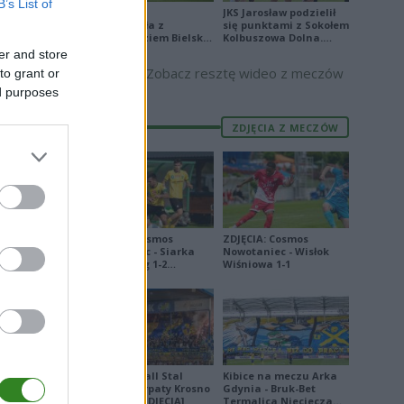
B’s List of
E
FORMA
Stal Mielec
JKS Jarosław podzielił
zremisowała z
się punktami z Sokołem
3
Podbeskidziem Bielsko-
Kolbuszowa Dolna.
Biała. Zobacz skrót
Zobacz skrót
er and store
4
Zobacz resztę wideo z meczów
to grant or
ed purposes
1
9
ZDJĘCIA Z MECZÓW
3
8
2
6
ZDJĘCIA: Cosmos
ZDJĘCIA: Cosmos
Nowotaniec - Siarka
Nowotaniec - Wisłok
3
Tarnobrzeg 1-2
Wiśniowa 1-1
[PUCHAR POLSKI]
2
5
4
6
Derby Ekoball Stal
Kibice na meczu Arka
Sanok - Karpaty Krosno
Gdynia - Bruk-Bet
12
na remis [ZDJĘCIA]
Termalica Nieciecza