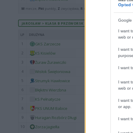
Opted 
M
mecze,
Pkt
punkty,
Z
zwycięstwa,
R
remisy,
P
porażki ·
zwycięst
Google 
JAROSŁAW > KLASA B PRZEWORSK - MECZE ROZEGRANE U SIE
I want t
LP
DRUŻYNA
web or d
1
GKS Zarzecze
I want t
2
KS Kisielów
purpose
3
Żuraw Żurawiczki
I want 
4
Wisłok Świętoniowa
5
Strumyk Hawłowice
I want t
web or d
6
Błękitni Wierzbna
7
KS Pełnatycze
I want t
or app.
8
PKS UNUM Babice
9
Huragan Rozbórz Długi
I want t
10
Zorza Jagiełła
I want t