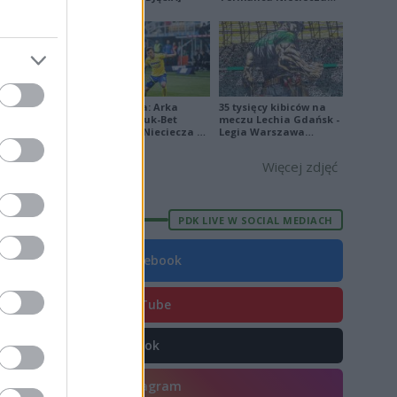
[ZDJĘCIA]
E
FORMA
Ekstraklasa: Arka
35 tysięcy kibiców na
Gdynia - Bruk-Bet
meczu Lechia Gdańsk -
1
Termalica Nieciecza 2-
Legia Warszawa
3 [ZDJĘCIA]
[OPRAWA, ZDJĘCIA]
8
Więcej zdjęć
1
1
PDK LIVE W SOCIAL MEDIACH
7
Facebook
6
9
YouTube
3
TikTok
4
2
Instagram