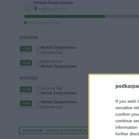
Wisłok Świętoniowa
6
wygranych
(30%)
Wisłok Świętoniowa
2025/2026
Wisłok Świętoniowa
15:00
Gacovia Gać
09.05.2026
Gacovia Gać
16:00
Wisłok Świętoniowa
28.09.2025
2024/2025
podkarpaci
Gacovia Gać
15:00
Wisłok Świętoniowa
30.03.2025
If you wish 
Wisłok Świętoniowa
14:00
Gacovia Gać
sensitive in
25.08.2024
confirm you
continue se
information 
JAROSŁAW > KLASA B PRZEWORSK - AKTUALNA TABELA
further disc