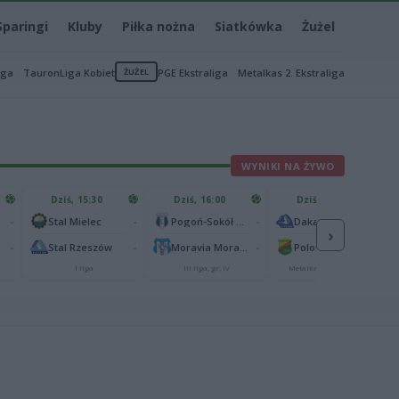
Sparingi
Kluby
Piłka nożna
Siatkówka
Żużel
iga
TauronLiga Kobiet
ŻUŻEL
PGE Ekstraliga
Metalkas 2. Ekstraliga
WYNIKI NA ŻYWO
Dziś, 15:30
Dziś, 16:00
Dziś, 16:30
-
-
-
-
Stal Mielec
Pogoń-Sokół Lubaczów
Dakar Development Stal Rzeszów
›
-
-
-
-
Stal Rzeszów
Moravia Morawica
Polonia Piła
I liga
III liga, gr. IV
Metalkas 2. Ekstraliga