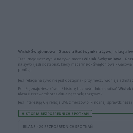
Wisłok Świętoniowa - Gacovia Gać (wynik na żywo, relacja liv
Tutaj znajdziesz wyniki na żywo meczu
Wisłok Świętoniowa - Gac
na żywo (jeśli dostępna), kiedy mecz Wisłok Świętoniowa - Gacovia G
poniżej.
Jeśli relacja na żywo nie jest dostępna - przy meczu widnieje adnota
Poniżej znajdziesz również historę bezpośrednich spotkań
Wisłok 
Klasa B Przeworsk oraz aktualną tabelę rozgrywek.
Jeśli interesują Cię relacje LIVE z meczów piłki nożnej, sprawdź nasz
HISTORIA BEZPOŚREDNICH SPOTKAŃ
BILANS · 20 BEZPOŚREDNICH SPOTKAŃ