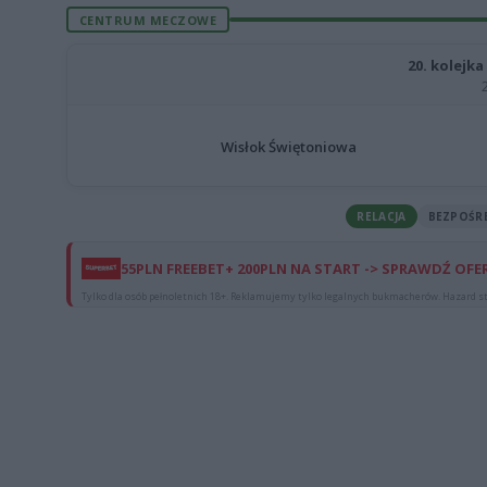
CENTRUM MECZOWE
20. kolejka
Wisłok Świętoniowa
RELACJA
BEZPOŚR
55PLN FREEBET+ 200PLN NA START -> SPRAWDŹ OFE
Tylko dla osób pełnoletnich 18+. Reklamujemy tylko legalnych bukmacherów. Hazard st