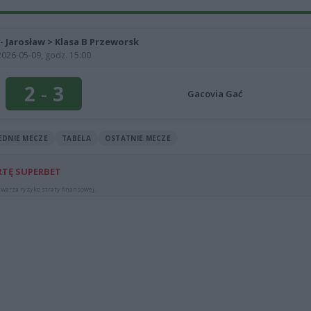
 - Jarosław > Klasa B Przeworsk
2026-05-09, godz. 15:00
2
-
3
Gacovia Gać
EDNIE MECZE
TABELA
OSTATNIE MECZE
RTĘ SUPERBET
warza ryzyko straty finansowej.