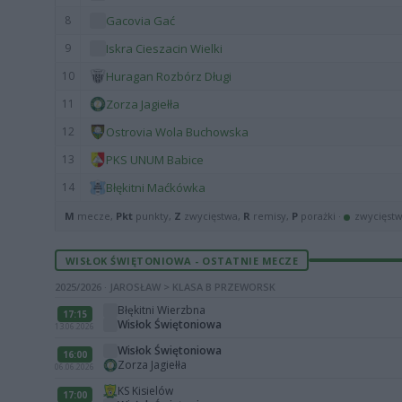
8
Gacovia Gać
9
Iskra Cieszacin Wielki
10
Huragan Rozbórz Długi
11
Zorza Jagiełła
12
Ostrovia Wola Buchowska
13
PKS UNUM Babice
14
Błękitni Maćkówka
M
mecze,
Pkt
punkty,
Z
zwycięstwa,
R
remisy,
P
porażki ·
zwycięst
WISŁOK ŚWIĘTONIOWA - OSTATNIE MECZE
2025/2026 · JAROSŁAW > KLASA B PRZEWORSK
Błękitni Wierzbna
17:15
Wisłok Świętoniowa
13.06.2026
Wisłok Świętoniowa
16:00
Zorza Jagiełła
06.06.2026
KS Kisielów
17:00