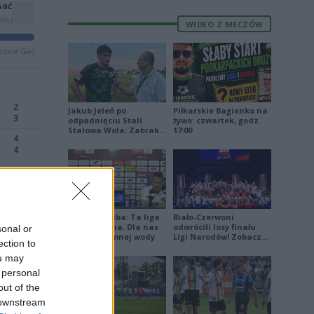
Gać
35%)
WIDEO Z MECZÓW
covia Gać
2
Jakub Jeleń po
Piłkarskie Bagienko na
3
odpadnięciu Stali
żywo: czwartek, godz.
Stalowa Wola: Zabrakło
17:00
4
doświadczenia
4
4
3
Damian Skiba: Ta liga
Biało-Czerwoni
jest brutalna. Dla nas
odwrócili losy finału
sonal or
2
to kubeł zimnej wody
Ligi Narodów! Zobacz
1
ection to
skrót
ou may
 personal
out of the
 downstream