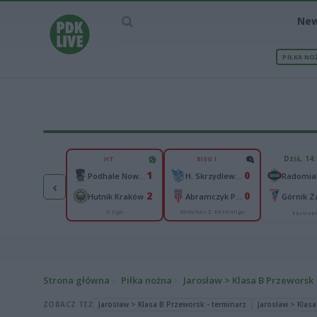
Ne
PIŁKA NO
IEC MECZU
Dziś, 14
HT
BIEG I
1
1
0
ona II Kielce
Podhale Nowy Targ
H. Skrzydlewska Orzeł Łódź
‹
2
2
0
sła II Kraków
Hutnik Kraków
Abramczyk Polonia Bydgoszcz
Górnik Z
II liga
Metalkas 2. Ekstraliga
III liga, gr. IV
Ekstrak
Strona główna
Piłka nożna
Jarosław > Klasa B Przeworsk
ZOBACZ TEŻ
Jarosław > Klasa B Przeworsk - terminarz
Jarosław > Klasa