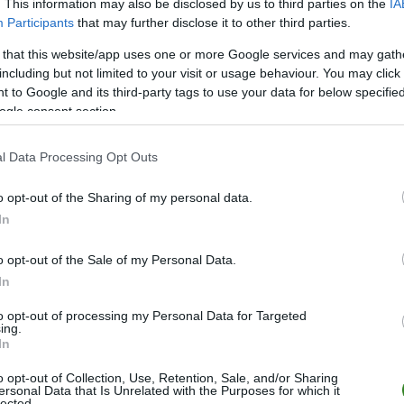
. This information may also be disclosed by us to third parties on the
IA
M
PKT
Z
R
P
GOL
Participants
that may further disclose it to other third parties.
26
66
21
3
2
83-2
 that this website/app uses one or more Google services and may gath
26
65
20
5
1
87-2
including but not limited to your visit or usage behaviour. You may click 
 to Google and its third-party tags to use your data for below specifi
26
60
19
3
4
89-3
ogle consent section.
26
53
16
5
5
79-2
26
48
15
3
8
69-5
l Data Processing Opt Outs
26
46
14
4
8
69-4
o opt-out of the Sharing of my personal data.
26
42
13
3
10
66-5
In
26
25
7
4
15
50-6
o opt-out of the Sale of my Personal Data.
26
25
7
4
15
55-7
In
26
25
7
4
15
48-8
to opt-out of processing my Personal Data for Targeted
26
23
7
2
17
48-7
ing.
In
26
19
6
1
19
45-9
26
17
5
2
19
23-7
o opt-out of Collection, Use, Retention, Sale, and/or Sharing
ersonal Data that Is Unrelated with the Purposes for which it
26
9
2
3
21
27-1
lected.