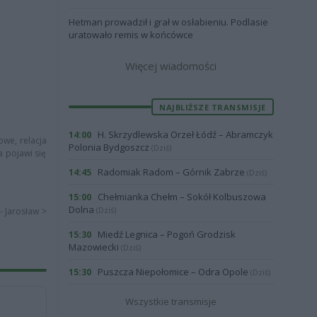
Hetman prowadził i grał w osłabieniu. Podlasie
uratowało remis w końcówce
Więcej wiadomości
NAJBLIŻSZE TRANSMISJE
H. Skrzydlewska Orzeł Łódź – Abramczyk
14:00
owe, relacja
Polonia Bydgoszcz
(Dziś)
a pojawi się
Radomiak Radom – Górnik Zabrze
14:45
(Dziś)
Chełmianka Chełm – Sokół Kolbuszowa
15:00
Dolna
(Dziś)
- Jarosław >
Miedź Legnica – Pogoń Grodzisk
15:30
Mazowiecki
(Dziś)
Puszcza Niepołomice – Odra Opole
15:30
(Dziś)
Wszystkie transmisje