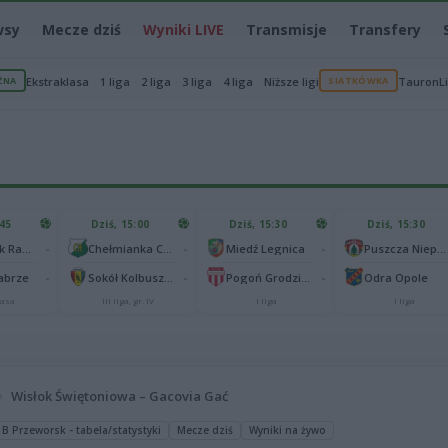
wsy
Mecze dziś
Wyniki LIVE
Transmisje
Transfery
ŻNA
Ekstraklasa
1 liga
2 liga
3 liga
4 liga
Niższe ligi
SIATKÓWKA
TauronL
:45
Dziś, 15:00
Dziś, 15:30
Dziś, 15:30
-
-
-
Radomiak Radom
Chełmianka Chełm
Miedź Legnica
Puszcza Niepołomice
-
-
-
abrze
Sokół Kolbuszowa Dolna
Pogoń Grodzisk Mazowiecki
Odra Opole
lasa
III liga, gr. IV
I liga
I liga
Wisłok Świętoniowa – Gacovia Gać
 B Przeworsk - tabela/statystyki
Mecze dziś
Wyniki na żywo