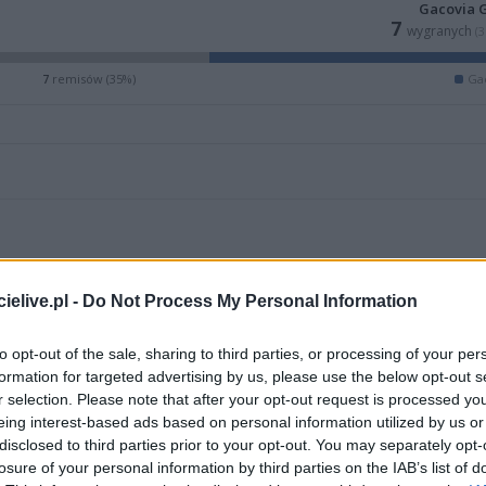
Gacovia 
7
wygranych
(
7
remisów (35%)
Ga
elive.pl -
Do Not Process My Personal Information
to opt-out of the sale, sharing to third parties, or processing of your per
formation for targeted advertising by us, please use the below opt-out s
r selection. Please note that after your opt-out request is processed y
eing interest-based ads based on personal information utilized by us or
ZOBACZ WIĘCEJ (16)
disclosed to third parties prior to your opt-out. You may separately opt-
losure of your personal information by third parties on the IAB’s list of