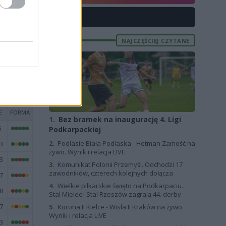
8
X
8
4
NAJCZĘŚCIEJ CZYTANE
8
E
FORMA
1.
Bez bramek na inaugurację 4. Ligi
6
Podkarpackiej
2.
Podlasie Biała Podlaska - Hetman Zamość na
3
żywo. Wynik i relacja LIVE
3
3.
Komunikat Polonii Przemyśl. Odchodzi 17
zawodników, czterech kolejnych dołącza
7
4.
Wielkie piłkarskie święto na Podkarpaciu.
8
Stal Mielec i Stal Rzeszów zagrają 44. derby
7
5.
Korona II Kielce - Wisła II Kraków na żywo.
Wynik i relacja LIVE
3