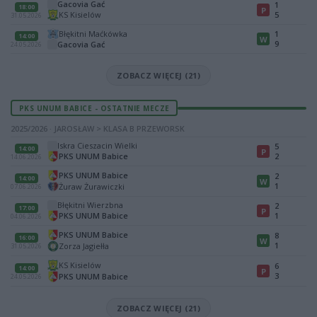
Gacovia Gać
1
18:00
P
KS Kisielów
5
31.05.2026
Błękitni Maćkówka
1
14:00
W
9
Gacovia Gać
24.05.2026
ZOBACZ WIĘCEJ (21)
PKS UNUM BABICE - OSTATNIE MECZE
2025/2026 · JAROSŁAW > KLASA B PRZEWORSK
Iskra Cieszacin Wielki
5
14:00
P
PKS UNUM Babice
2
14.06.2026
PKS UNUM Babice
2
14:00
W
1
Żuraw Żurawiczki
07.06.2026
Błękitni Wierzbna
2
17:00
P
PKS UNUM Babice
1
04.06.2026
PKS UNUM Babice
8
16:00
W
1
Zorza Jagiełła
31.05.2026
KS Kisielów
6
14:00
P
3
PKS UNUM Babice
24.05.2026
ZOBACZ WIĘCEJ (21)