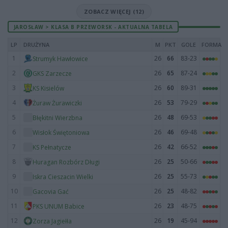
ZOBACZ WIĘCEJ (12)
JAROSŁAW > KLASA B PRZEWORSK - AKTUALNA TABELA
LP
DRUŻYNA
M
PKT
GOLE
FORMA
1
26
66
83-23
Strumyk Hawłowice
2
26
65
87-24
GKS Zarzecze
3
26
60
89-31
KS Kisielów
4
26
53
79-29
Żuraw Żurawiczki
5
26
48
69-53
Błękitni Wierzbna
6
26
46
69-48
Wisłok Świętoniowa
7
26
42
66-52
KS Pełnatycze
8
26
25
50-66
Huragan Rozbórz Długi
9
26
25
55-73
Iskra Cieszacin Wielki
10
26
25
48-82
Gacovia Gać
11
26
23
48-75
PKS UNUM Babice
12
26
19
45-94
Zorza Jagiełła