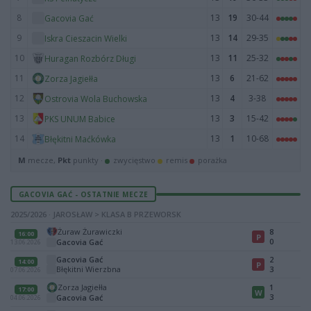
8
13
19
30-44
Gacovia Gać
9
13
14
29-35
Iskra Cieszacin Wielki
10
13
11
25-32
Huragan Rozbórz Długi
11
13
6
21-62
Zorza Jagiełła
12
13
4
3-38
Ostrovia Wola Buchowska
13
13
3
15-42
PKS UNUM Babice
14
13
1
10-68
Błękitni Maćkówka
M
mecze,
Pkt
punkty ·
zwycięstwo
remis
porażka
GACOVIA GAĆ - OSTATNIE MECZE
2025/2026 · JAROSŁAW > KLASA B PRZEWORSK
Żuraw Żurawiczki
8
16:00
P
0
Gacovia Gać
13.06.2026
Gacovia Gać
2
14:00
P
Błękitni Wierzbna
3
07.06.2026
Zorza Jagiełła
1
17:00
W
3
Gacovia Gać
04.06.2026