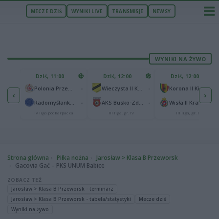
MECZE DZIŚ
WYNIKI LIVE
TRANSMISJE
NEWSY
WYNIKI NA ŻYWO
U
Dziś, 11:00
Dziś, 12:00
Dziś, 12:00
1
Polonia Warszawa
-
-
-
Polonia Przemyśl
Wieczysta II Kraków
Korona II Kielce
‹
›
1
ów
-
-
-
Radomyślanka Radomyśl Wielki
AKS Busko-Zdrój
Wisła II Kraków
IV liga podkarpacka
III liga, gr. IV
III liga, gr. IV
Strona główna
Piłka nożna
Jarosław > Klasa B Przeworsk
Gacovia Gać – PKS UNUM Babice
ZOBACZ TEŻ
Jarosław > Klasa B Przeworsk - terminarz
Jarosław > Klasa B Przeworsk - tabela/statystyki
Mecze dziś
Wyniki na żywo