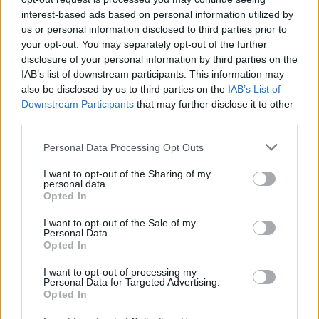
Po zakończeniu spotkania automatycznie publikujemy
oficjalny wynik
interest-based ads based on personal information utilized by
spotkania
, a także dane meczowe, jeśli są dostępne.
us or personal information disclosed to third parties prior to
your opt-out. You may separately opt-out of the further
Pełny harmonogram rozgrywek dostępny jest tutaj:
Jarosław > Klasa B
Przeworsk - terminarz
disclosure of your personal information by third parties on the
.
IAB’s list of downstream participants. This information may
Informacje o składach i strzelcach
also be disclosed by us to third parties on the
IAB’s List of
W miarę dostępności danych, publikujemy
składy wyjściowe,
Downstream Participants
that may further disclose it to other
rezerwowych, zmiany oraz listę strzelców bramek
. Informacje te
third parties.
aktualizujemy zależnie od poziomu ligi i dostępnych źródeł.
Please note that this website/app uses one or more Google
Personal Data Processing Opt Outs
Śledź mecze swojej drużyny
services and may gather and store information including but
Jeśli jesteś kibicem klubu Gacovia Gać lub PKS UNUM Babice - zaglądaj
not limited to your visit or usage behaviour. You may click to
I want to opt-out of the Sharing of my
tutaj częściej. Nasz serwis regularnie dostarcza informacje o
terminach
personal data.
grant or deny consent to Google and its third-party tags to
meczów, wynikach, transferach i newsach klubowych
.
Opted In
use your data for below specified purposes in below Google
PodkarpacieLive.pl to największa baza
meczów lokalnych drużyn
consent section.
I want to opt-out of the Sale of my
piłkarskich
w województwie. Sprawdź nasze relacje, śledź ulubioną ligę i
Personal Data.
bądź na bieżąco z wydarzeniami z boisk!
Opted In
Analiza przed meczem: Gacovia Gać vs PKS UNUM Babice
I want to opt-out of processing my
Mecz
Gacovia Gać - PKS UNUM Babice
Personal Data for Targeted Advertising.
odbędzie się w ramach 18.
Opted In
kolejki - Jarosław > Klasa B Przeworsk. Spotkanie zostanie rozegrane w
dniu 26 kwietnia 2026. Początek meczu o godz. 16:00.