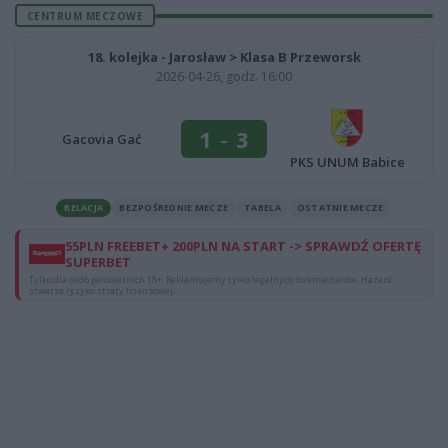
CENTRUM MECZOWE
18. kolejka - Jarosław > Klasa B Przeworsk
2026-04-26, godz. 16:00
1
-
3
Gacovia Gać
PKS UNUM Babice
RELACJA
BEZPOŚREDNIE MECZE
TABELA
OSTATNIE MECZE
55PLN FREEBET+ 200PLN NA START -> SPRAWDŹ OFERTĘ
SUPERBET
Tylko dla osób pełnoletnich 18+. Reklamujemy tylko legalnych bukmacherów. Hazard
stwarza ryzyko straty finansowej.