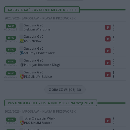
GACOVIA GAĆ - OSTATNIE MECZE U SIEBIE
2025/2026 · JAROSŁAW > KLASA B PRZEWORSK
Gacovia Gać
2
14:00
P
Błękitni Wierzbna
3
07.06.2026
Gacovia Gać
1
18:00
P
KS Kisielów
5
31.05.2026
Gacovia Gać
0
14:00
P
Strumyk Hawłowice
2
17.05.2026
Gacovia Gać
0
14:00
P
Huragan Rozbórz Długi
2
03.05.2026
Gacovia Gać
1
16:00
P
PKS UNUM Babice
3
26.04.2026
ZOBACZ WIĘCEJ (8)
PKS UNUM BABICE - OSTATNIE MECZE NA WYJEZDZIE
2025/2026 · JAROSŁAW > KLASA B PRZEWORSK
Iskra Cieszacin Wielki
5
14:00
P
PKS UNUM Babice
2
14.06.2026