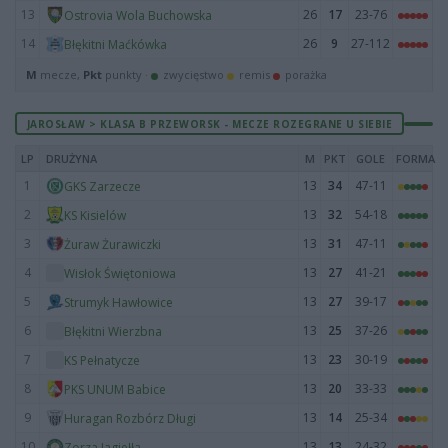
13
26
17
23-76
Ostrovia Wola Buchowska
14
26
9
27-112
Błękitni Maćkówka
M
mecze,
Pkt
punkty ·
zwycięstwo
remis
porażka
JAROSŁAW > KLASA B PRZEWORSK - MECZE ROZEGRANE U SIEBIE
LP
DRUŻYNA
M
PKT
GOLE
FORMA
1
13
34
47-11
GKS Zarzecze
2
13
32
54-18
KS Kisielów
3
13
31
47-11
Żuraw Żurawiczki
4
13
27
41-21
Wisłok Świętoniowa
5
13
27
39-17
Strumyk Hawłowice
6
13
25
37-26
Błękitni Wierzbna
7
13
23
30-19
KS Pełnatycze
8
13
20
33-33
PKS UNUM Babice
9
13
14
25-34
Huragan Rozbórz Długi
10
13
13
24-32
Zorza Jagiełła