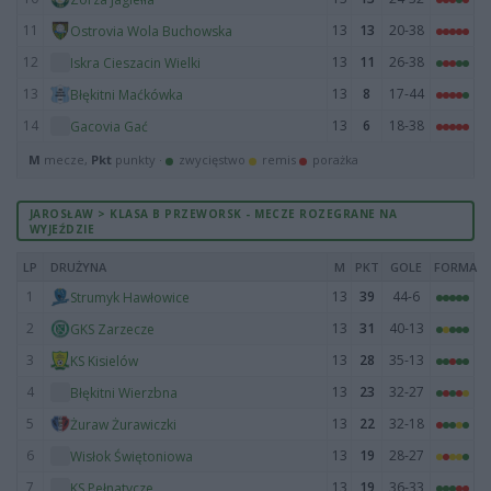
11
13
13
20-38
Ostrovia Wola Buchowska
12
13
11
26-38
Iskra Cieszacin Wielki
13
13
8
17-44
Błękitni Maćkówka
14
13
6
18-38
Gacovia Gać
M
mecze,
Pkt
punkty ·
zwycięstwo
remis
porażka
JAROSŁAW > KLASA B PRZEWORSK - MECZE ROZEGRANE NA
WYJEŹDZIE
LP
DRUŻYNA
M
PKT
GOLE
FORMA
1
13
39
44-6
Strumyk Hawłowice
2
13
31
40-13
GKS Zarzecze
3
13
28
35-13
KS Kisielów
4
13
23
32-27
Błękitni Wierzbna
5
13
22
32-18
Żuraw Żurawiczki
6
13
19
28-27
Wisłok Świętoniowa
7
13
19
36-33
KS Pełnatycze