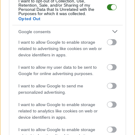
I want to opt-out of Collection, Use,
Gacovia Gać
przystępuje do tego spotkania w roli gospodarza. Jak
Retention, Sale, and/or Sharing of my
drużyna radzi sobie w sezonie 2025/2026 rozgrywek Jarosław > Klasa B
Personal Data that Is Unrelated with the
Purposes for which it was collected.
Przeworsk przed własną publicznością? Na tej stronie możecie zobaczyć
Opted Out
tabelę uwzględniającą tylko mecze u siebie. W tabeli biorącej pod uwagę
tylko mecze wyjazdowe możecie natomiast sprawdzić jak spisuje się klub
PKS UNUM Babice
.
Google consents
Jarosław > Klasa B Przeworsk - sytuacja w tabeli
I want to allow Google to enable storage
Przed meczami 18. kolejki - Jarosław > Klasa B Przeworsk gospodarze
related to advertising like cookies on web or
(Gacovia Gać) zajmują
8. miejsce
w tabeli. Goście (PKS UNUM Babice)
device identifiers in apps.
plasują się na
13. miejscu.
I want to allow my user data to be sent to
Poniżej znajdziesz także ostatnie mecze obu drużyn oraz statystyki
bramkowe.
Google for online advertising purposes.
Gacovia Gać vs. PKS UNUM Babice - relacja, wynik na żywo,
I want to allow Google to send me
transmisja
personalized advertising.
Wynik meczu Gacovia Gać - PKS UNUM Babice znajdziesz na naszej
stronie zaraz po jego zakończeniu. Jeżeli szukasz informacji meczowych,
I want to allow Google to enable storage
zajrzyj tutaj:
Gacovia Gać vs. PKS UNUM Babice - wynik, składy,
related to analytics like cookies on web or
strzelcy
device identifiers in apps.
Jeżeli w internecie lub TV dostępna jest
transmisja na żywo z meczu
Gacovia Gać vs. PKS UNUM Babice
albo innych spotkań Jarosław >
I want to allow Google to enable storage
Klasa B Przeworsk na pewno znajdziesz takie informacje na naszym