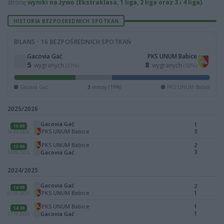
stronę
wyniki na żywo (Ekstraklasa, 1 liga, 2 liga oraz 3 i 4 liga)
.
HISTORIA BEZPOŚREDNICH SPOTKAŃ
BILANS · 16 BEZPOŚREDNICH SPOTKAŃ
Gacovia Gać
PKS UNUM Babice
5
8
wygranych
wygranych
(31%)
(50%)
Gacovia Gać
3
remisy (19%)
PKS UNUM Babice
2025/2026
Gacovia Gać
1
16:00
PKS UNUM Babice
3
26.04.2026
PKS UNUM Babice
2
13:00
3
Gacovia Gać
14.09.2025
2024/2025
Gacovia Gać
2
14:00
PKS UNUM Babice
1
01.06.2025
PKS UNUM Babice
1
14:30
1
Gacovia Gać
27.10.2024