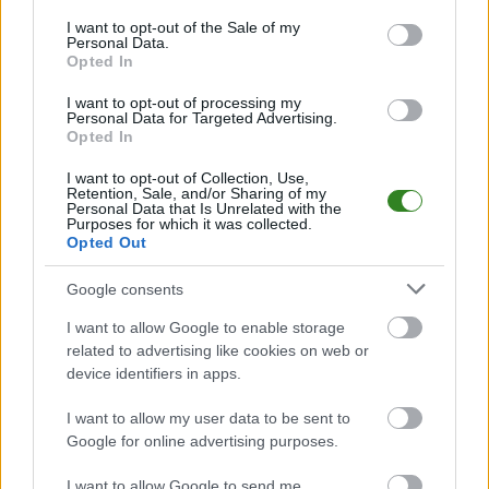
częściej. Nasz serwis regularnie dostarcza informacje o
terminach
consent section.
meczów, wynikach, transferach i newsach klubowych
.
I want to opt-out of the Sale of my
Personal Data.
PodkarpacieLive.pl to największa baza
meczów lokalnych drużyn
Opted In
piłkarskich
w województwie. Sprawdź nasze relacje, śledź ulubioną ligę i
bądź na bieżąco z wydarzeniami z boisk!
I want to opt-out of processing my
Personal Data for Targeted Advertising.
Analiza przed meczem: Zorza Jagiełła vs KS Kisielów
Opted In
Mecz
Zorza Jagiełła - KS Kisielów
odbędzie się w ramach 15. kolejki -
Jarosław > Klasa B Przeworsk. Spotkanie zostanie rozegrane w dniu 29
I want to opt-out of Collection, Use,
Retention, Sale, and/or Sharing of my
marca 2026. Początek meczu o godz. 11:30.
Personal Data that Is Unrelated with the
Purposes for which it was collected.
Zorza Jagiełła
przystępuje do tego spotkania w roli gospodarza. Jak
Opted Out
drużyna radzi sobie w sezonie 2025/2026 rozgrywek Jarosław > Klasa B
Przeworsk przed własną publicznością? Na tej stronie możecie zobaczyć
tabelę uwzględniającą tylko mecze u siebie. W tabeli biorącej pod uwagę
Google consents
tylko mecze wyjazdowe możecie natomiast sprawdzić jak spisuje się klub
KS Kisielów
.
I want to allow Google to enable storage
related to advertising like cookies on web or
Jarosław > Klasa B Przeworsk - sytuacja w tabeli
device identifiers in apps.
Przed meczami 15. kolejki - Jarosław > Klasa B Przeworsk gospodarze
(Zorza Jagiełła) zajmują
11. miejsce
w tabeli. Goście (KS Kisielów) plasują
I want to allow my user data to be sent to
się na
3. miejscu.
Google for online advertising purposes.
Poniżej znajdziesz także ostatnie mecze obu drużyn oraz statystyki
bramkowe.
I want to allow Google to send me