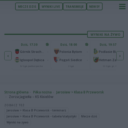
MECZE DZIŚ
WYNIKI LIVE
TRANSMISJE
NEWSY
WYNIKI NA ŻYWO
U
Dziś, 17:30
Dziś, 18:00
Dziś, 19:57
65
lonia Bydgoszcz
-
-
-
Górnik Strachocina
Polonia Bytom
Podlasie Biała Podlaska
‹
›
25
-
-
-
Igloopol Dębica
Pogoń Siedlce
Hetman Zamość
aliga
IV liga podkarpacka
I liga
III liga, gr. IV
Strona główna
Piłka nożna
Jarosław > Klasa B Przeworsk
Zorza Jagiełła – KS Kisielów
ZOBACZ TEŻ
Jarosław > Klasa B Przeworsk - terminarz
Jarosław > Klasa B Przeworsk - tabela/statystyki
Mecze dziś
Wyniki na żywo