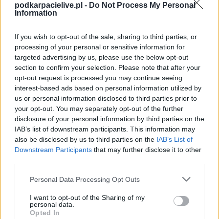
podkarpacielive.pl -
Do Not Process My Personal
Spotkanie pomiędzy
Zorza Jagiełła i KS Kisielów
rozegrane zostanie w
Information
ramach Jarosław > Klasa B Przeworsk (15. kolejki - Jarosław > Klasa B
Przeworsk).
If you wish to opt-out of the sale, sharing to third parties, or
Na stronie
PodkarpacieLive.pl
znajdziesz
wynik meczu, strzelców
processing of your personal or sensitive information for
bramek, kartki, składy, statystyki i informacje o przebiegu
targeted advertising by us, please use the below opt-out
spotkania
. To kompletne źródło danych dla kibiców i pasjonatów
lokalnej piłki nożnej. Jeżeli aktualnie nie widzisz tutaj danych z pewnością
section to confirm your selection. Please note that after your
pracujemy nad tym żeby je uzupełnić.
opt-out request is processed you may continue seeing
interest-based ads based on personal information utilized by
Wynik meczu Zorza Jagiełła vs KS Kisielów
us or personal information disclosed to third parties prior to
Po zakończeniu spotkania automatycznie publikujemy
oficjalny wynik
your opt-out. You may separately opt-out of the further
spotkania
, a także dane meczowe, jeśli są dostępne.
disclosure of your personal information by third parties on the
Pełny harmonogram rozgrywek dostępny jest tutaj:
Jarosław > Klasa B
IAB’s list of downstream participants. This information may
Przeworsk - terminarz
.
also be disclosed by us to third parties on the
IAB’s List of
Downstream Participants
that may further disclose it to other
Informacje o składach i strzelcach
third parties.
W miarę dostępności danych, publikujemy
składy wyjściowe,
rezerwowych, zmiany oraz listę strzelców bramek
. Informacje te
Please note that this website/app uses one or more Google
Personal Data Processing Opt Outs
aktualizujemy zależnie od poziomu ligi i dostępnych źródeł.
services and may gather and store information including but
not limited to your visit or usage behaviour. You may click to
I want to opt-out of the Sharing of my
Śledź mecze swojej drużyny
personal data.
grant or deny consent to Google and its third-party tags to
Jeśli jesteś kibicem klubu Zorza Jagiełła lub KS Kisielów - zaglądaj tutaj
Opted In
use your data for below specified purposes in below Google