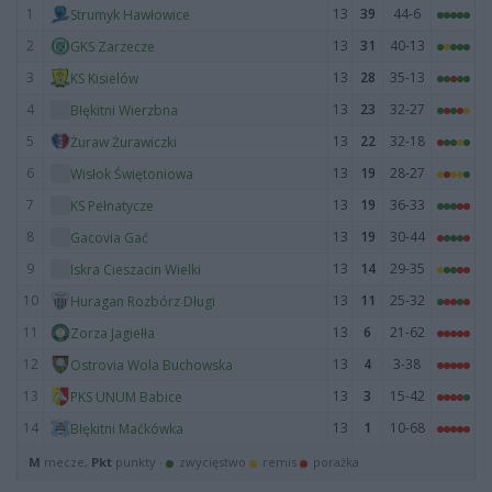
1
13
39
44-6
Strumyk Hawłowice
2
13
31
40-13
GKS Zarzecze
3
13
28
35-13
KS Kisielów
4
13
23
32-27
Błękitni Wierzbna
5
13
22
32-18
Żuraw Żurawiczki
6
13
19
28-27
Wisłok Świętoniowa
7
13
19
36-33
KS Pełnatycze
8
13
19
30-44
Gacovia Gać
9
13
14
29-35
Iskra Cieszacin Wielki
10
13
11
25-32
Huragan Rozbórz Długi
11
13
6
21-62
Zorza Jagiełła
12
13
4
3-38
Ostrovia Wola Buchowska
13
13
3
15-42
PKS UNUM Babice
14
13
1
10-68
Błękitni Maćkówka
M
mecze,
Pkt
punkty ·
zwycięstwo
remis
porażka