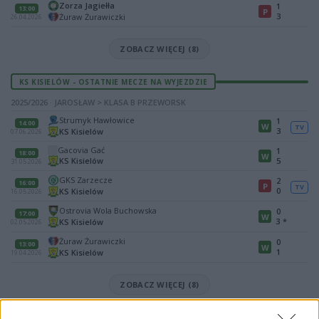
Zorza Jagiełła
1
13:00
P
3
Żuraw Żurawiczki
26.04.2026
ZOBACZ WIĘCEJ (8)
KS KISIELÓW - OSTATNIE MECZE NA WYJEZDZIE
2025/2026 · JAROSŁAW > KLASA B PRZEWORSK
Strumyk Hawłowice
1
14:00
W
TV
3
KS Kisielów
07.06.2026
Gacovia Gać
1
18:00
W
KS Kisielów
5
31.05.2026
GKS Zarzecze
2
16:00
P
TV
0
KS Kisielów
16.05.2026
Ostrovia Wola Buchowska
0
17:00
W
3
*
KS Kisielów
02.05.2026
Żuraw Żurawiczki
0
13:00
W
1
KS Kisielów
19.04.2026
ZOBACZ WIĘCEJ (8)
Mecz Zorza Jagiełła - KS Kisielów (Jarosław > Klasa B Przeworsk)