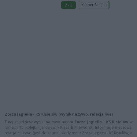
Kacper Sas
2 - 3
(90)
Zorza Jagiełła - KS Kisielów (wynik na żywo, relacja live)
Tutaj znajdziesz wyniki na żywo meczu
Zorza Jagiełła - KS Kisielów
w
ramach 15. kolejki - Jarosław > Klasa B Przeworsk. Informacje meczowe,
relacja na żywo (jeśli dostępna), kiedy mecz Zorza Jagiełła - KS Kisielów, a