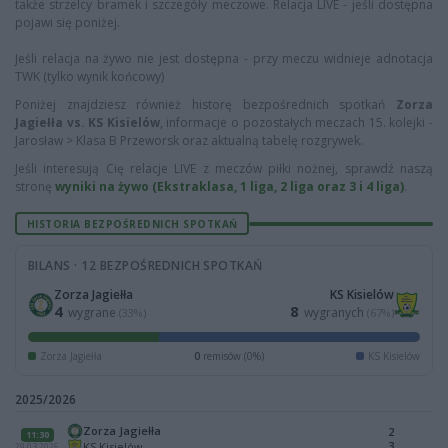
także strzelcy bramek i szczegóły meczowe. Relacja LIVE - jeśli dostępna
pojawi się poniżej.
Jeśli relacja na żywo nie jest dostępna - przy meczu widnieje adnotacja
TWK (tylko wynik końcowy)
Poniżej znajdziesz również historę bezpośrednich spotkań
Zorza
Jagiełła vs. KS Kisielów
, informacje o pozostałych meczach 15. kolejki -
Jarosław > Klasa B Przeworsk oraz aktualną tabelę rozgrywek.
Jeśli interesują Cię relacje LIVE z meczów piłki nożnej, sprawdź naszą
stronę
wyniki na żywo (Ekstraklasa, 1 liga, 2 liga oraz 3 i 4 liga)
.
HISTORIA BEZPOŚREDNICH SPOTKAŃ
BILANS · 12 BEZPOŚREDNICH SPOTKAŃ
Zorza Jagiełła
KS Kisielów
4
8
wygrane
wygranych
(33%)
(67%)
Zorza Jagiełła
0
remisów (0%)
KS Kisielów
2025/2026
Zorza Jagiełła
2
11:30
3
KS Kisielów
29.03.2026