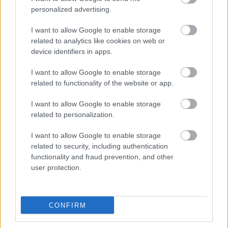
personalized advertising.
Zorza Jagiełła vs. KS Kisielów - relacja, wynik na żywo, transmisja
Wynik meczu Zorza Jagiełła - KS Kisielów znajdziesz na naszej stronie
I want to allow Google to enable storage
zaraz po jego zakończeniu. Jeżeli szukasz informacji meczowych, zajrzyj
related to analytics like cookies on web or
tutaj:
Zorza Jagiełła vs. KS Kisielów - wynik, składy, strzelcy
device identifiers in apps.
Jeżeli w internecie lub TV dostępna jest
transmisja na żywo z meczu
Zorza Jagiełła vs. KS Kisielów
albo innych spotkań Jarosław > Klasa B
I want to allow Google to enable storage
Przeworsk na pewno znajdziesz takie informacje na naszym portalu.
related to functionality of the website or app.
Możliwe jednak, że nigdzie nie pojawi się stream online z tego pojedynku.
Śledź portal podkarpacieLIVE.pl i bądź na bieżąco.
I want to allow Google to enable storage
related to personalization.
Asseco Resovia
Developres Rzeszów
ITA TOOLS Stal Mielec
I want to allow Google to enable storage
|
|
|
Cellfast Wilki Krosno
Texom Stal Rzeszów
Stal Mielec
related to security, including authentication
|
|
|
Motor Lublin
functionality and fraud prevention, and other
Stal Rzeszów
Stal Stalowa Wola
Wisła Kraków
|
|
|
|
user protection.
Resovia
Wieczysta Kraków
Sandecja Nowy Sącz
|
|
|
Siarka Tarnobrzeg
Wisłoka Dębica
4 liga podkarpacka
|
|
|
JKS Jarosław
Karpaty Krosno
|
CONFIRM
Mecze dziś
Wyniki LIVE
Transmisje
O nas
Kontakt
|
|
|
|
|
Polityka prywatności
pehasports.com
| Polecamy:
|