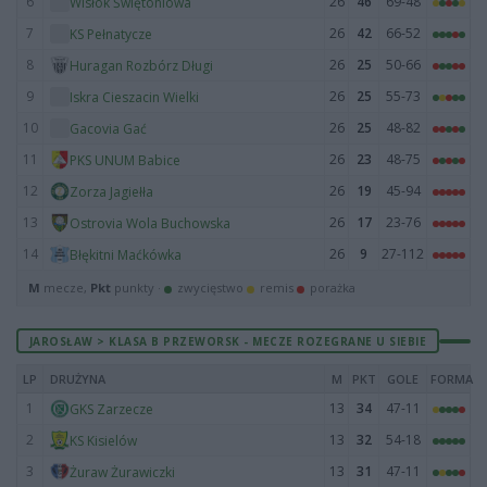
6
26
46
69-48
Wisłok Świętoniowa
7
26
42
66-52
KS Pełnatycze
8
26
25
50-66
Huragan Rozbórz Długi
9
26
25
55-73
Iskra Cieszacin Wielki
10
26
25
48-82
Gacovia Gać
11
26
23
48-75
PKS UNUM Babice
12
26
19
45-94
Zorza Jagiełła
13
26
17
23-76
Ostrovia Wola Buchowska
14
26
9
27-112
Błękitni Maćkówka
M
mecze,
Pkt
punkty ·
zwycięstwo
remis
porażka
JAROSŁAW > KLASA B PRZEWORSK - MECZE ROZEGRANE U SIEBIE
LP
DRUŻYNA
M
PKT
GOLE
FORMA
1
13
34
47-11
GKS Zarzecze
2
13
32
54-18
KS Kisielów
3
13
31
47-11
Żuraw Żurawiczki