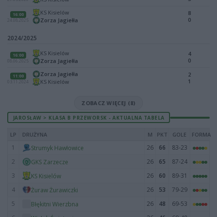
KS Kisielów
8
16:00
0
Zorza Jagiełła
24.08.2025
2024/2025
KS Kisielów
4
16:00
0
Zorza Jagiełła
08.06.2025
Zorza Jagiełła
2
11:00
1
KS Kisielów
03.11.2024
ZOBACZ WIĘCEJ (8)
JAROSŁAW > KLASA B PRZEWORSK - AKTUALNA TABELA
LP
DRUŻYNA
M
PKT
GOLE
FORMA
1
26
66
83-23
Strumyk Hawłowice
2
26
65
87-24
GKS Zarzecze
3
26
60
89-31
KS Kisielów
4
26
53
79-29
Żuraw Żurawiczki
5
26
48
69-53
Błękitni Wierzbna