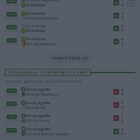
1
14:00
W
TV
3
KS Kisielów
07.06.2026
KS Kisielów
3
17:00
W
2
Wisłok Świętoniowa
03.06.2026
Gacovia Gać
1
18:00
W
KS Kisielów
5
31.05.2026
KS Kisielów
6
14:00
W
3
PKS UNUM Babice
24.05.2026
ZOBACZ WIĘCEJ (21)
ZORZA JAGIEŁŁA - OSTATNIE MECZE U SIEBIE
2025/2026 · JAROSŁAW > KLASA B PRZEWORSK
Zorza Jagiełła
0
16:00
P
4
Strumyk Hawłowice
13.06.2026
Zorza Jagiełła
1
17:00
P
3
Gacovia Gać
04.06.2026
Zorza Jagiełła
1
14:00
P
3
GKS Zarzecze
24.05.2026
Zorza Jagiełła
3
17:00
W
0
*
Ostrovia Wola Buchowska
09.05.2026