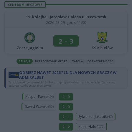
CENTRUM MECZOWE
15. kolejka - Jarosław > Klasa B Przeworsk
2026-03-29, godz. 11:30
2
-
3
Zorza Jagiełła
KS Kisielów
RELACJA
BEZPOŚREDNIE MECZE
TABELA
OSTATNIE MECZE
ODBIERZ NAWET 2026 PLN DLA NOWYCH GRACZY W
ADMIRALBET
Tylko dla osób pełnoletnich 18+. Reklamujemy tylko legalnych bukmacherów. Hazard
stwarza ryzyko straty finansowej.
Kacper Pawlak
1 - 0
(4)
Dawid Wawro
2 - 0
(39)
Sylwester Jakubik
2 - 1
(47)
Kamil Hałoń
2 - 2
(77)