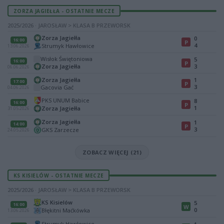
ZORZA JAGIEŁŁA - OSTATNIE MECZE
2025/2026 · JAROSŁAW > KLASA B PRZEWORSK
Zorza Jagiełła
0
16:00
P
4
Strumyk Hawłowice
13.06.2026
Wisłok Świętoniowa
5
16:00
P
Zorza Jagiełła
3
06.06.2026
Zorza Jagiełła
1
17:00
P
3
Gacovia Gać
04.06.2026
PKS UNUM Babice
8
16:00
P
1
Zorza Jagiełła
31.05.2026
Zorza Jagiełła
1
14:00
P
3
GKS Zarzecze
24.05.2026
ZOBACZ WIĘCEJ (21)
KS KISIELÓW - OSTATNIE MECZE
2025/2026 · JAROSŁAW > KLASA B PRZEWORSK
KS Kisielów
5
16:00
W
0
Błękitni Maćkówka
13.06.2026
Strumyk Hawłowice