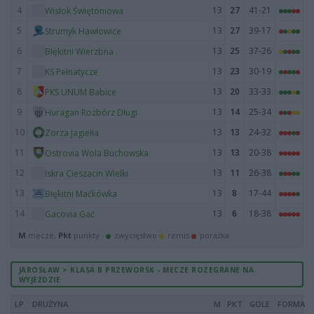
4
13
27
41-21
Wisłok Świętoniowa
5
13
27
39-17
Strumyk Hawłowice
6
13
25
37-26
Błękitni Wierzbna
7
13
23
30-19
KS Pełnatycze
8
13
20
33-33
PKS UNUM Babice
9
13
14
25-34
Huragan Rozbórz Długi
10
13
13
24-32
Zorza Jagiełła
11
13
13
20-38
Ostrovia Wola Buchowska
12
13
11
26-38
Iskra Cieszacin Wielki
13
13
8
17-44
Błękitni Maćkówka
14
13
6
18-38
Gacovia Gać
M
mecze,
Pkt
punkty ·
zwycięstwo
remis
porażka
JAROSŁAW > KLASA B PRZEWORSK - MECZE ROZEGRANE NA
WYJEŹDZIE
LP
DRUŻYNA
M
PKT
GOLE
FORMA