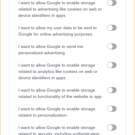
Rzeszów > Klasa A, gr. III - sytuacja w tabeli
I want to allow Google to enable storage
Przed meczami 22. kolejki - Rzeszów > Klasa A, gr. III gospodarze (Hetman
related to advertising like cookies on web or
Dąbrówka Wisłocka) zajmują
10. miejsce
w tabeli. Goście (Sokół Pień)
device identifiers in apps.
plasują się na
13. miejscu.
I want to allow my user data to be sent to
Poniżej znajdziesz także ostatnie mecze obu drużyn oraz statystyki
bramkowe.
Google for online advertising purposes.
Hetman Dąbrówka Wisłocka vs. Sokół Pień - relacja, wynik na
I want to allow Google to send me
żywo, transmisja
personalized advertising.
Wynik meczu Hetman Dąbrówka Wisłocka - Sokół Pień znajdziesz na
naszej stronie zaraz po jego zakończeniu. Jeżeli szukasz informacji
I want to allow Google to enable storage
meczowych, zajrzyj tutaj:
Hetman Dąbrówka Wisłocka vs. Sokół Pień
related to analytics like cookies on web or
- wynik, składy, strzelcy
device identifiers in apps.
Jeżeli w internecie lub TV dostępna jest
transmisja na żywo z meczu
Hetman Dąbrówka Wisłocka vs. Sokół Pień
albo innych spotkań
I want to allow Google to enable storage
Rzeszów > Klasa A, gr. III na pewno znajdziesz takie informacje na naszym
related to functionality of the website or app.
portalu. Możliwe jednak, że nigdzie nie pojawi się stream online z tego
pojedynku. Śledź portal podkarpacieLIVE.pl i bądź na bieżąco.
I want to allow Google to enable storage
related to personalization.
Asseco Resovia
Developres Rzeszów
ITA TOOLS Stal Mielec
I want to allow Google to enable storage
|
|
|
Cellfast Wilki Krosno
Texom Stal Rzeszów
Stal Mielec
related to security, including authentication
|
|
|