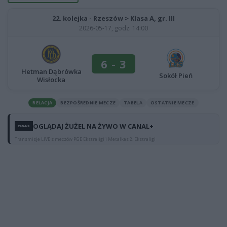
22. kolejka - Rzeszów > Klasa A, gr. III
2026-05-17, godz. 14:00
6
-
3
Hetman Dąbrówka
Sokół Pień
Wisłocka
RELACJA
BEZPOŚREDNIE MECZE
TABELA
OSTATNIE MECZE
OGLĄDAJ ŻUŻEL NA ŻYWO W CANAL+
Transmisje LIVE z meczów PGE Ekstraligi i Metalkas 2. Ekstraligi