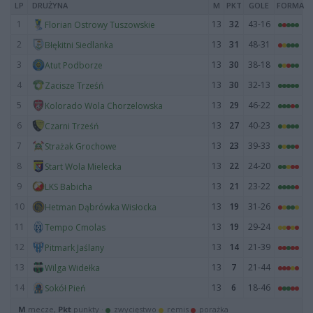
LP
DRUŻYNA
M
PKT
GOLE
FORMA
1
13
32
43-16
Florian Ostrowy Tuszowskie
2
13
31
48-31
Błękitni Siedlanka
3
13
30
38-18
Atut Podborze
4
13
30
32-13
Zacisze Trześń
5
13
29
46-22
Kolorado Wola Chorzelowska
6
13
27
40-23
Czarni Trześń
7
13
23
39-33
Strażak Grochowe
8
13
22
24-20
Start Wola Mielecka
9
13
21
23-22
LKS Babicha
10
13
19
31-26
Hetman Dąbrówka Wisłocka
11
13
19
29-24
Tempo Cmolas
12
13
14
21-39
Pitmark Jaślany
13
13
7
21-44
Wilga Widełka
14
13
6
18-46
Sokół Pień
M
mecze,
Pkt
punkty ·
zwycięstwo
remis
porażka