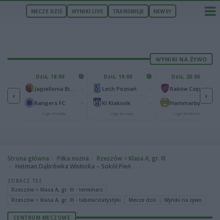
MECZE DZIŚ
WYNIKI LIVE
TRANSMISJE
NEWSY
WYNIKI NA ŻYWO
U
Dziś, 18:00
Dziś, 19:00
Dziś, 20:00
1
Ferencvaros Budapeszt
-
-
-
Jagiellonia Białystok
Lech Poznań
Raków Częstochowa
‹
›
0
ze
-
-
-
Rangers FC
KI Klaksvik
Hammarby IF
Liga Europy
Liga Europy
Liga Konferencji
Strona główna
Piłka nożna
Rzeszów > Klasa A, gr. III
Hetman Dąbrówka Wisłocka – Sokół Pień
ZOBACZ TEŻ
Rzeszów > Klasa A, gr. III - terminarz
Rzeszów > Klasa A, gr. III - tabela/statystyki
Mecze dziś
Wyniki na żywo
CENTRUM MECZOWE