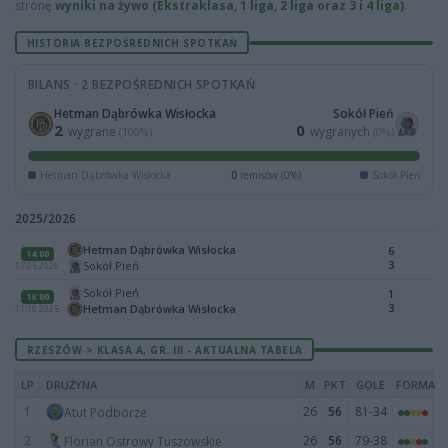
stronę
wyniki na żywo (Ekstraklasa, 1 liga, 2 liga oraz 3 i 4 liga)
.
HISTORIA BEZPOŚREDNICH SPOTKAŃ
BILANS · 2 BEZPOŚREDNICH SPOTKAŃ
Hetman Dąbrówka Wisłocka
Sokół Pień
2
0
wygrane
wygranych
(100%)
(0%)
Hetman Dąbrówka Wisłocka
0
remisów (0%)
Sokół Pień
2025/2026
Hetman Dąbrówka Wisłocka
6
14:00
3
Sokół Pień
17.05.2026
Sokół Pień
1
16:00
3
Hetman Dąbrówka Wisłocka
11.10.2025
RZESZÓW > KLASA A, GR. III - AKTUALNA TABELA
LP
DRUŻYNA
M
PKT
GOLE
FORMA
1
26
56
81-34
Atut Podborze
2
26
56
79-38
Florian Ostrowy Tuszowskie