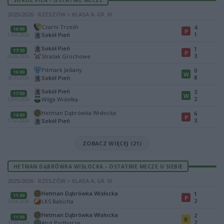
2025/2026 · RZESZÓW > KLASA A, GR. III
Czarni Trześń
4
16:00
P
1
Sokół Pień
13.06.2026
Sokół Pień
1
17:30
P
3
Strażak Grochowe
06.06.2026
Pitmark Jaślany
0
16:00
W
8
Sokół Pień
30.05.2026
Sokół Pień
3
17:00
W
2
Wilga Widełka
23.05.2026
Hetman Dąbrówka Wisłocka
6
14:00
P
3
Sokół Pień
17.05.2026
ZOBACZ WIĘCEJ (21)
HETMAN DĄBRÓWKA WISŁOCKA - OSTATNIE MECZE U SIEBIE
2025/2026 · RZESZÓW > KLASA A, GR. III
Hetman Dąbrówka Wisłocka
1
11:00
P
2
LKS Babicha
14.06.2026
Hetman Dąbrówka Wisłocka
2
11:00
R
2
Atut Podborze
31.05.2026