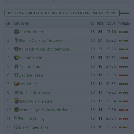
RZESZÓW > KLASA A, GR. III - MECZE ROZEGRANE NA WYJEŹDZIE
LP
DRUŻYNA
M
PKT
GOLE
FORMA
1
13
26
43-16
Atut Podborze
2
13
24
36-22
Florian Ostrowy Tuszowskie
3
13
23
33-26
Kolorado Wola Chorzelowska
4
13
23
36-32
Czarni Trześń
5
13
16
24-36
Tempo Cmolas
6
13
15
22-39
Zacisze Trześń
7
13
14
30-33
LKS Babicha
8
13
14
19-22
Strażak Grochowe
9
13
12
28-34
Start Wola Mielecka
10
13
11
19-36
Hetman Dąbrówka Wisłocka
11
13
11
26-34
Pitmark Jaślany
12
13
9
20-26
Błękitni Siedlanka