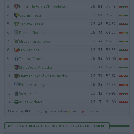
3
26
52
79-48
Kolorado Wola Chorzelowska
4
26
50
76-55
Czarni Trześń
5
26
45
54-52
Zacisze Trześń
6
26
40
68-57
Błękitni Siedlanka
7
26
37
58-55
Strażak Grochowe
8
26
35
53-55
LKS Babicha
9
26
35
53-60
Tempo Cmolas
10
26
34
52-54
Start Wola Mielecka
11
26
30
50-62
Hetman Dąbrówka Wisłocka
12
26
25
47-73
Pitmark Jaślany
13
26
13
49-98
Sokół Pień
14
26
7
31-89
Wilga Widełka
M
mecze,
Pkt
punkty ·
zwycięstwo
remis
porażka
RZESZÓW > KLASA A, GR. III - MECZE ROZEGRANE U SIEBIE