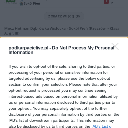
P
2
Sokół Pień
18.04.2026
ZOBACZ WIĘCEJ (8)
Mecz Hetman Dąbrówka Wisłocka - Sokół Pień (Rzeszów > Klasa
A, gr. III)
Spotkanie pomiędzy
Hetman Dąbrówka Wisłocka i Sokół Pień
rozegrane zostanie w ramach Rzeszów > Klasa A, gr. III (22. kolejki -
podkarpacielive.pl -
Do Not Process My Personal
Rzeszów > Klasa A, gr. III).
Information
Na stronie
PodkarpacieLive.pl
znajdziesz
wynik meczu, strzelców
bramek, kartki, składy, statystyki i informacje o przebiegu
If you wish to opt-out of the sale, sharing to third parties, or
spotkania
. To kompletne źródło danych dla kibiców i pasjonatów
processing of your personal or sensitive information for
lokalnej piłki nożnej. Jeżeli aktualnie nie widzisz tutaj danych z pewnością
targeted advertising by us, please use the below opt-out
pracujemy nad tym żeby je uzupełnić.
section to confirm your selection. Please note that after your
Wynik meczu Hetman Dąbrówka Wisłocka vs Sokół Pień
opt-out request is processed you may continue seeing
Po zakończeniu spotkania automatycznie publikujemy
oficjalny wynik
interest-based ads based on personal information utilized by
spotkania
, a także dane meczowe, jeśli są dostępne.
us or personal information disclosed to third parties prior to
your opt-out. You may separately opt-out of the further
Pełny harmonogram rozgrywek dostępny jest tutaj:
Rzeszów > Klasa A,
gr. III - terminarz
disclosure of your personal information by third parties on the
.
IAB’s list of downstream participants. This information may
Informacje o składach i strzelcach
also be disclosed by us to third parties on the
IAB’s List of