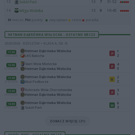
13
13
7
31-52
Sokół Pień
14
13
0
10-45
Wilga Widełka
M
mecze,
Pkt
punkty ·
zwycięstwo
remis
porażka
HETMAN DĄBRÓWKA WISŁOCKA - OSTATNIE MECZE
2025/2026 · RZESZÓW > KLASA A, GR. III
Hetman Dąbrówka Wisłocka
1
11:00
P
2
LKS Babicha
14.06.2026
Start Wola Mielecka
4
16:00
P
0
Hetman Dąbrówka Wisłocka
07.06.2026
Hetman Dąbrówka Wisłocka
2
11:00
R
2
Atut Podborze
31.05.2026
Kolorado Wola Chorzelowska
3
15:00
P
1
Hetman Dąbrówka Wisłocka
24.05.2026
Hetman Dąbrówka Wisłocka
6
14:00
W
3
Sokół Pień
17.05.2026
ZOBACZ WIĘCEJ (21)
SOKÓŁ PIEŃ - OSTATNIE MECZE