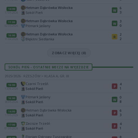
Hetman Dąbrówka Wisłocka
6
14:00
W
3
Sokół Pień
17.05.2026
Hetman Dąbrówka Wisłocka
3
11:00
W
0
Pitmark Jaślany
02.05.2026
Hetman Dąbrówka Wisłocka
2
16:00
R
2
Błękitni Siedlanka
11.04.2026
ZOBACZ WIĘCEJ (8)
SOKÓŁ PIEŃ - OSTATNIE MECZE NA WYJEZDZIE
2025/2026 · RZESZÓW > KLASA A, GR. III
Czarni Trześń
4
16:00
P
1
Sokół Pień
13.06.2026
Pitmark Jaślany
0
16:00
W
8
Sokół Pień
30.05.2026
Hetman Dąbrówka Wisłocka
6
14:00
P
3
Sokół Pień
17.05.2026
Zacisze Trześń
4
17:00
P
1
Sokół Pień
01.05.2026
Florian Ostrowy Tuszowskie
8
15:00