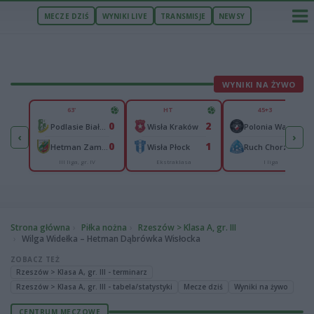
MECZE DZIŚ
WYNIKI LIVE
TRANSMISJE
NEWSY
WYNIKI NA ŻYWO
U
63'
HT
45+3
2
0
2
0
om
Podlasie Biała Podlaska
Wisła Kraków
Polonia Warszawa
‹
›
2
0
1
0
ce
Hetman Zamość
Wisła Płock
Ruch Chorzów
III liga, gr. IV
Ekstraklasa
I liga
Strona główna
Piłka nożna
Rzeszów > Klasa A, gr. III
Wilga Widełka – Hetman Dąbrówka Wisłocka
ZOBACZ TEŻ
Rzeszów > Klasa A, gr. III - terminarz
Rzeszów > Klasa A, gr. III - tabela/statystyki
Mecze dziś
Wyniki na żywo
CENTRUM MECZOWE