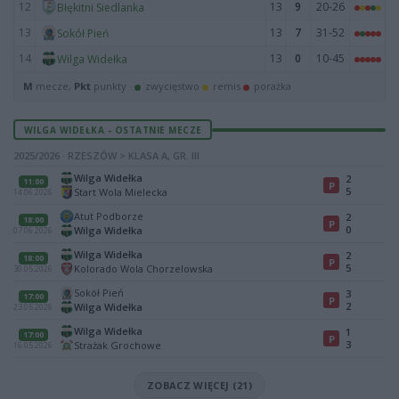
12
13
9
20-26
Błękitni Siedlanka
13
13
7
31-52
Sokół Pień
14
13
0
10-45
Wilga Widełka
M
mecze,
Pkt
punkty ·
zwycięstwo
remis
porażka
WILGA WIDEŁKA - OSTATNIE MECZE
2025/2026 · RZESZÓW > KLASA A, GR. III
Wilga Widełka
2
11:00
P
5
Start Wola Mielecka
14.06.2026
Atut Podborze
2
18:00
P
0
Wilga Widełka
07.06.2026
Wilga Widełka
2
18:00
P
5
Kolorado Wola Chorzelowska
30.05.2026
Sokół Pień
3
17:00
P
2
Wilga Widełka
23.05.2026
Wilga Widełka
1
17:00
P
3
Strażak Grochowe
16.05.2026
ZOBACZ WIĘCEJ (21)