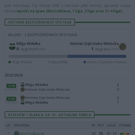
Jeśli interesują Cię relacje LIVE z meczów piłki nożnej, sprawdź naszą
stronę
wyniki na żywo (Ekstraklasa, 1 liga, 2 liga oraz 3 i 4 liga)
.
HISTORIA BEZPOŚREDNICH SPOTKAŃ
BILANS · 2 BEZPOŚREDNICH SPOTKAŃ
Wilga Widełka
Hetman Dąbrówka Wisłocka
0
1
wygranych
wygrana
(0%)
(50%)
Wilga Widełka
1
remis (50%)
Hetman Dąbrówka Wisłocka
2025/2026
Wilga Widełka
2
12:00
2
Hetman Dąbrówka Wisłocka
26.04.2026
Hetman Dąbrówka Wisłocka
2
11:00
1
Wilga Widełka
21.09.2025
RZESZÓW > KLASA A, GR. III - AKTUALNA TABELA
LP
DRUŻYNA
M
PKT
GOLE
FORMA
1
26
56
81-34
Atut Podborze