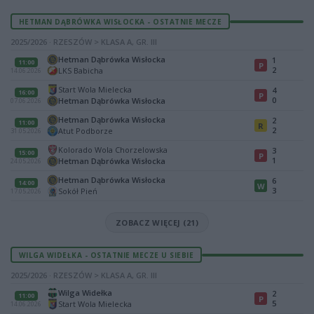
HETMAN DĄBRÓWKA WISŁOCKA - OSTATNIE MECZE
2025/2026 · RZESZÓW > KLASA A, GR. III
Hetman Dąbrówka Wisłocka
1
11:00
P
2
LKS Babicha
14.06.2026
Start Wola Mielecka
4
16:00
P
0
Hetman Dąbrówka Wisłocka
07.06.2026
Hetman Dąbrówka Wisłocka
2
11:00
R
2
Atut Podborze
31.05.2026
Kolorado Wola Chorzelowska
3
15:00
P
1
Hetman Dąbrówka Wisłocka
24.05.2026
Hetman Dąbrówka Wisłocka
6
14:00
W
3
Sokół Pień
17.05.2026
ZOBACZ WIĘCEJ (21)
WILGA WIDEŁKA - OSTATNIE MECZE U SIEBIE
2025/2026 · RZESZÓW > KLASA A, GR. III
Wilga Widełka
2
11:00
P
5
Start Wola Mielecka
14.06.2026