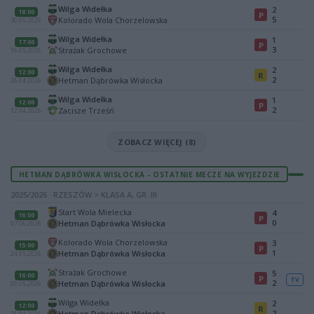
Wilga Widełka
2
18:00
P
5
Kolorado Wola Chorzelowska
30.05.2026
Wilga Widełka
1
17:00
P
3
Strażak Grochowe
16.05.2026
Wilga Widełka
2
12:00
R
2
Hetman Dąbrówka Wisłocka
26.04.2026
Wilga Widełka
1
12:00
P
2
Zacisze Trześń
12.04.2026
ZOBACZ WIĘCEJ (8)
HETMAN DĄBRÓWKA WISŁOCKA - OSTATNIE MECZE NA WYJEZDZIE
2025/2026 · RZESZÓW > KLASA A, GR. III
Start Wola Mielecka
4
16:00
P
0
Hetman Dąbrówka Wisłocka
07.06.2026
Kolorado Wola Chorzelowska
3
15:00
P
1
Hetman Dąbrówka Wisłocka
24.05.2026
Strażak Grochowe
5
16:00
P
TV
2
Hetman Dąbrówka Wisłocka
09.05.2026
Wilga Widełka
2
12:00
R
2
Hetman Dąbrówka Wisłocka
26.04.2026