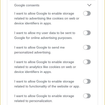
mecze wyjazdowe możecie natomiast sprawdzić jak spisuje się klub
Hetman Dąbrówka Wisłocka
.
Google consents
Rzeszów > Klasa A, gr. III - sytuacja w tabeli
I want to allow Google to enable storage
Przed meczami 19. kolejki - Rzeszów > Klasa A, gr. III gospodarze (Wilga
related to advertising like cookies on web or
Widełka) zajmują
14. miejsce
w tabeli. Goście (Hetman Dąbrówka
device identifiers in apps.
Wisłocka) plasują się na
10. miejscu.
I want to allow my user data to be sent to
Poniżej znajdziesz także ostatnie mecze obu drużyn oraz statystyki
bramkowe.
Google for online advertising purposes.
Wilga Widełka vs. Hetman Dąbrówka Wisłocka - relacja, wynik na
I want to allow Google to send me
żywo, transmisja
personalized advertising.
Wynik meczu Wilga Widełka - Hetman Dąbrówka Wisłocka znajdziesz na
naszej stronie zaraz po jego zakończeniu. Jeżeli szukasz informacji
I want to allow Google to enable storage
meczowych, zajrzyj tutaj:
Wilga Widełka vs. Hetman Dąbrówka
related to analytics like cookies on web or
Wisłocka - wynik, składy, strzelcy
device identifiers in apps.
Jeżeli w internecie lub TV dostępna jest
transmisja na żywo z meczu
Wilga Widełka vs. Hetman Dąbrówka Wisłocka
albo innych spotkań
I want to allow Google to enable storage
Rzeszów > Klasa A, gr. III na pewno znajdziesz takie informacje na naszym
related to functionality of the website or app.
portalu. Możliwe jednak, że nigdzie nie pojawi się stream online z tego
pojedynku. Śledź portal podkarpacieLIVE.pl i bądź na bieżąco.
I want to allow Google to enable storage
related to personalization.