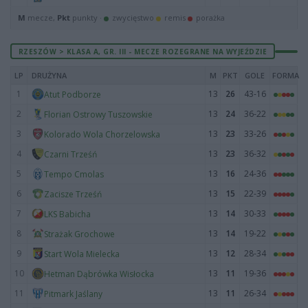
M
mecze,
Pkt
punkty ·
zwycięstwo
remis
porażka
RZESZÓW > KLASA A, GR. III - MECZE ROZEGRANE NA WYJEŹDZIE
LP
DRUŻYNA
M
PKT
GOLE
FORMA
1
13
26
43-16
Atut Podborze
2
13
24
36-22
Florian Ostrowy Tuszowskie
3
13
23
33-26
Kolorado Wola Chorzelowska
4
13
23
36-32
Czarni Trześń
5
13
16
24-36
Tempo Cmolas
6
13
15
22-39
Zacisze Trześń
7
13
14
30-33
LKS Babicha
8
13
14
19-22
Strażak Grochowe
9
13
12
28-34
Start Wola Mielecka
10
13
11
19-36
Hetman Dąbrówka Wisłocka
11
13
11
26-34
Pitmark Jaślany