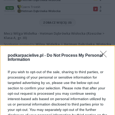
Czarni Trześń
3
16:00
P
0
Hetman Dąbrówka Wisłocka
18.04.2026
ZOBACZ WIĘCEJ (8)
Mecz Wilga Widełka - Hetman Dąbrówka Wisłocka (Rzeszów >
Klasa A, gr. III)
Spotkanie pomiędzy
Wilga Widełka i Hetman Dąbrówka Wisłocka
rozegrane zostanie w ramach Rzeszów > Klasa A, gr. III (19. kolejki -
Rzeszów > Klasa A, gr. III).
podkarpacielive.pl -
Do Not Process My Personal
Information
Na stronie
PodkarpacieLive.pl
znajdziesz
wynik meczu, strzelców
bramek, kartki, składy, statystyki i informacje o przebiegu
spotkania
. To kompletne źródło danych dla kibiców i pasjonatów
If you wish to opt-out of the sale, sharing to third parties, or
lokalnej piłki nożnej. Jeżeli aktualnie nie widzisz tutaj danych z pewnością
processing of your personal or sensitive information for
pracujemy nad tym żeby je uzupełnić.
targeted advertising by us, please use the below opt-out
Wynik meczu Wilga Widełka vs Hetman Dąbrówka Wisłocka
section to confirm your selection. Please note that after your
opt-out request is processed you may continue seeing
Po zakończeniu spotkania automatycznie publikujemy
oficjalny wynik
spotkania
interest-based ads based on personal information utilized by
, a także dane meczowe, jeśli są dostępne.
us or personal information disclosed to third parties prior to
Pełny harmonogram rozgrywek dostępny jest tutaj:
Rzeszów > Klasa A,
your opt-out. You may separately opt-out of the further
gr. III - terminarz
.