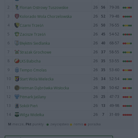
2
26
56
79-38
Florian Ostrowy Tuszowskie
3
26
52
79-48
Kolorado Wola Chorzelowska
4
26
50
76-55
Czarni Trześń
5
26
45
54-52
Zacisze Trześń
6
26
40
68-57
Błękitni Siedlanka
7
26
37
58-55
Strażak Grochowe
8
26
35
53-55
LKS Babicha
9
26
35
53-60
Tempo Cmolas
10
26
34
52-54
Start Wola Mielecka
11
26
30
50-62
Hetman Dąbrówka Wisłocka
12
26
25
47-73
Pitmark Jaślany
13
26
13
49-98
Sokół Pień
14
26
7
31-89
Wilga Widełka
M
mecze,
Pkt
punkty ·
zwycięstwo
remis
porażka