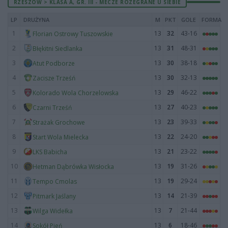
RZESZÓW > KLASA A, GR. III - MECZE ROZEGRANE U SIEBIE
LP
DRUŻYNA
M
PKT
GOLE
FORMA
1
13
32
43-16
Florian Ostrowy Tuszowskie
2
13
31
48-31
Błękitni Siedlanka
3
13
30
38-18
Atut Podborze
4
13
30
32-13
Zacisze Trześń
5
13
29
46-22
Kolorado Wola Chorzelowska
6
13
27
40-23
Czarni Trześń
7
13
23
39-33
Strażak Grochowe
8
13
22
24-20
Start Wola Mielecka
9
13
21
23-22
LKS Babicha
10
13
19
31-26
Hetman Dąbrówka Wisłocka
11
13
19
29-24
Tempo Cmolas
12
13
14
21-39
Pitmark Jaślany
13
13
7
21-44
Wilga Widełka
14
13
6
18-46
Sokół Pień