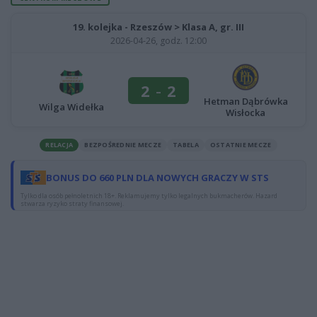
19. kolejka - Rzeszów > Klasa A, gr. III
2026-04-26, godz. 12:00
2
-
2
Hetman Dąbrówka
Wilga Widełka
Wisłocka
RELACJA
BEZPOŚREDNIE MECZE
TABELA
OSTATNIE MECZE
BONUS DO 660 PLN DLA NOWYCH GRACZY W STS
Tylko dla osób pełnoletnich 18+. Reklamujemy tylko legalnych bukmacherów. Hazard
stwarza ryzyko straty finansowej.