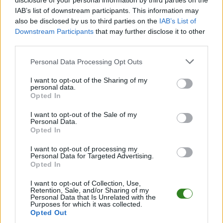
disclosure of your personal information by third parties on the
Informacje o składach i strzelcach
IAB’s list of downstream participants. This information may
W miarę dostępności danych, publikujemy
also be disclosed by us to third parties on the
składy wyjściowe,
IAB’s List of
rezerwowych, zmiany oraz listę strzelców bramek
. Informacje te
Downstream Participants
that may further disclose it to other
aktualizujemy zależnie od poziomu ligi i dostępnych źródeł.
third parties.
Śledź mecze swojej drużyny
Please note that this website/app uses one or more Google
Personal Data Processing Opt Outs
Jeśli jesteś kibicem klubu Wilga Widełka lub Hetman Dąbrówka Wisłocka -
services and may gather and store information including but
zaglądaj tutaj częściej. Nasz serwis regularnie dostarcza informacje o
not limited to your visit or usage behaviour. You may click to
I want to opt-out of the Sharing of my
terminach meczów, wynikach, transferach i newsach klubowych
.
personal data.
grant or deny consent to Google and its third-party tags to
Opted In
PodkarpacieLive.pl to największa baza
meczów lokalnych drużyn
use your data for below specified purposes in below Google
piłkarskich
w województwie. Sprawdź nasze relacje, śledź ulubioną ligę i
consent section.
I want to opt-out of the Sale of my
bądź na bieżąco z wydarzeniami z boisk!
Personal Data.
Opted In
Analiza przed meczem: Wilga Widełka vs Hetman Dąbrówka
Wisłocka
I want to opt-out of processing my
Mecz
Wilga Widełka - Hetman Dąbrówka Wisłocka
Personal Data for Targeted Advertising.
odbędzie się w
Opted In
ramach 19. kolejki - Rzeszów > Klasa A, gr. III. Spotkanie zostanie
rozegrane w dniu 26 kwietnia 2026. Początek meczu o godz. 12:00.
I want to opt-out of Collection, Use,
Wilga Widełka
przystępuje do tego spotkania w roli gospodarza. Jak
Retention, Sale, and/or Sharing of my
drużyna radzi sobie w sezonie 2025/2026 rozgrywek Rzeszów > Klasa A,
Personal Data that Is Unrelated with the
Purposes for which it was collected.
gr. III przed własną publicznością? Na tej stronie możecie zobaczyć tabelę
Opted Out
uwzględniającą tylko mecze u siebie. W tabeli biorącej pod uwagę tylko