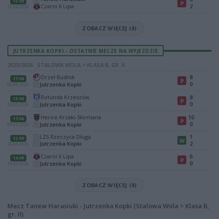
12:00
P
Czarni II Lipa
2
12.04.2026
ZOBACZ WIĘCEJ (8)
JUTRZENKA KOPKI - OSTATNIE MECZE NA WYJEZDZIE
2025/2026 · STALOWA WOLA > KLASA B, GR. II
Orzeł Rudnik
8
17:00
P
0
Jutrzenka Kopki
06.06.2026
Rotunda Krzeszów
8
13:00
P
0
Jutrzenka Kopki
24.05.2026
Herosi Krzaki-Słomiana
10
17:00
P
0
Jutrzenka Kopki
09.05.2026
LZS Rzeczyca Długa
1
12:00
W
Jutrzenka Kopki
2
26.04.2026
Czarni II Lipa
6
14:00
P
0
Jutrzenka Kopki
19.04.2026
ZOBACZ WIĘCEJ (8)
Mecz Tanew Harasiuki - Jutrzenka Kopki (Stalowa Wola > Klasa B,
gr. II)