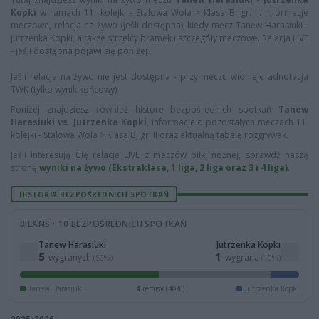
Kopki
w ramach 11. kolejki - Stalowa Wola > Klasa B, gr. II. Informacje
meczowe, relacja na żywo (jeśli dostępna), kiedy mecz Tanew Harasiuki -
Jutrzenka Kopki, a także strzelcy bramek i szczegóły meczowe. Relacja LIVE
- jeśli dostępna pojawi się poniżej.
Jeśli relacja na żywo nie jest dostępna - przy meczu widnieje adnotacja
TWK (tylko wynik końcowy)
Poniżej znajdziesz również historę bezpośrednich spotkań
Tanew
Harasiuki vs. Jutrzenka Kopki
, informacje o pozostałych meczach 11.
kolejki - Stalowa Wola > Klasa B, gr. II oraz aktualną tabelę rozgrywek.
Jeśli interesują Cię relacje LIVE z meczów piłki nożnej, sprawdź naszą
stronę
wyniki na żywo (Ekstraklasa, 1 liga, 2 liga oraz 3 i 4 liga)
.
HISTORIA BEZPOŚREDNICH SPOTKAŃ
BILANS · 10 BEZPOŚREDNICH SPOTKAŃ
Tanew Harasiuki
Jutrzenka Kopki
5
1
wygranych
wygrana
(50%)
(10%)
Tanew Harasiuki
4
remisy (40%)
Jutrzenka Kopki