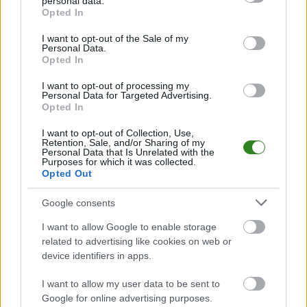
personal data.
grant or deny consent to Google and its third-party tags to
meczów, wynikach, transferach i newsach klubowych
.
Opted In
use your data for below specified purposes in below Google
PodkarpacieLive.pl to największa baza
meczów lokalnych drużyn
consent section.
I want to opt-out of the Sale of my
piłkarskich
w województwie. Sprawdź nasze relacje, śledź ulubioną ligę i
Personal Data.
bądź na bieżąco z wydarzeniami z boisk!
Opted In
Analiza przed meczem: Tanew Harasiuki vs Jutrzenka Kopki
I want to opt-out of processing my
Mecz
Tanew Harasiuki - Jutrzenka Kopki
Personal Data for Targeted Advertising.
odbędzie się w ramach 11.
Opted In
kolejki - Stalowa Wola > Klasa B, gr. II. Spotkanie zostanie rozegrane w
dniu 19 października 2025. Początek meczu o godz. 12:00.
I want to opt-out of Collection, Use,
Tanew Harasiuki
przystępuje do tego spotkania w roli gospodarza. Jak
Retention, Sale, and/or Sharing of my
drużyna radzi sobie w sezonie 2025/2026 rozgrywek Stalowa Wola >
Personal Data that Is Unrelated with the
Purposes for which it was collected.
Klasa B, gr. II przed własną publicznością? Na tej stronie możecie
Opted Out
zobaczyć tabelę uwzględniającą tylko mecze u siebie. W tabeli biorącej
pod uwagę tylko mecze wyjazdowe możecie natomiast sprawdzić jak
spisuje się klub
Jutrzenka Kopki
.
Google consents
Stalowa Wola > Klasa B, gr. II - sytuacja w tabeli
I want to allow Google to enable storage
Przed meczami 11. kolejki - Stalowa Wola > Klasa B, gr. II gospodarze
related to advertising like cookies on web or
(Tanew Harasiuki) zajmują
10. miejsce
w tabeli. Goście (Jutrzenka Kopki)
device identifiers in apps.
plasują się na
11. miejscu.
I want to allow my user data to be sent to
Poniżej znajdziesz także ostatnie mecze obu drużyn oraz statystyki
bramkowe.
Google for online advertising purposes.