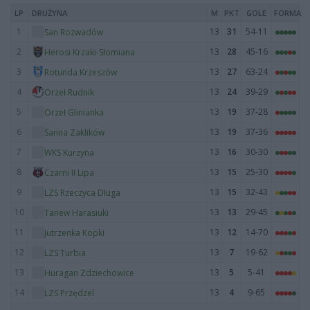
LP
DRUŻYNA
M
PKT
GOLE
FORMA
1
13
31
54-11
San Rozwadów
2
13
28
45-16
Herosi Krzaki-Słomiana
3
13
27
63-24
Rotunda Krzeszów
4
13
24
39-29
Orzeł Rudnik
5
13
19
37-28
Orzeł Glinianka
6
13
19
37-36
Sanna Zaklików
7
13
16
30-30
WKS Kurzyna
8
13
15
25-30
Czarni II Lipa
9
13
15
32-43
LZS Rzeczyca Długa
10
13
13
29-45
Tanew Harasiuki
11
13
12
14-70
Jutrzenka Kopki
12
13
7
19-62
LZS Turbia
13
13
5
5-41
Huragan Zdziechowice
14
13
4
9-65
LZS Przędzel