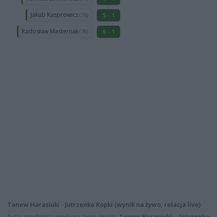
Jakub Kasprowicz
5 - 1
(76)
Radosław Masternak
6 - 1
(78)
Tanew Harasiuki - Jutrzenka Kopki (wynik na żywo, relacja live)
Tutaj znajdziesz wyniki na żywo meczu
Tanew Harasiuki - Jutrzenka