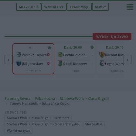
MECZE DZIŚ
WYNIKI LIVE
TRANSMISJE
NEWSY
WYNIKI NA ŻYWO
U
Dziś, 20:00
Dziś, 20:15
HT
1
0
Zawisza Bydgoszcz
-
-
Wisłoka Dębica
Lechia Zielona Góra
Korona Kielce
‹
›
0
0
-
-
JKS Jarosław
Sokół Kleczew
Legia Warszawa
III liga, gr. IV
II liga
Ekstraklasa
Strona główna
Piłka nożna
Stalowa Wola > Klasa B, gr. II
Tanew Harasiuki – Jutrzenka Kopki
ZOBACZ TEŻ
Stalowa Wola > Klasa B, gr. II - terminarz
Stalowa Wola > Klasa B, gr. II - tabela/statystyki
Mecze dziś
Wyniki na żywo