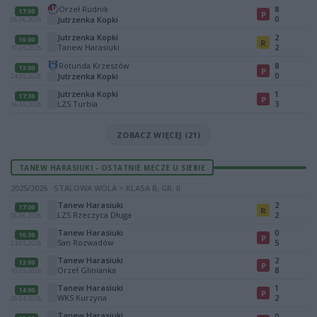
Orzeł Rudnik
8
17:00
P
0
Jutrzenka Kopki
06.06.2026
Jutrzenka Kopki
2
16:00
R
Tanew Harasiuki
2
31.05.2026
Rotunda Krzeszów
8
13:00
P
0
Jutrzenka Kopki
24.05.2026
Jutrzenka Kopki
1
17:30
P
LZS Turbia
3
16.05.2026
ZOBACZ WIĘCEJ (21)
TANEW HARASIUKI - OSTATNIE MECZE U SIEBIE
2025/2026 · STALOWA WOLA > KLASA B, GR. II
Tanew Harasiuki
2
17:00
R
LZS Rzeczyca Długa
2
06.06.2026
Tanew Harasiuki
0
16:30
P
San Rozwadów
5
23.05.2026
Tanew Harasiuki
2
13:00
P
Orzeł Glinianka
8
10.05.2026
Tanew Harasiuki
1
14:00
P
WKS Kurzyna
2
26.04.2026
Tanew Harasiuki
0