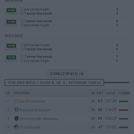
2025/2026
Jutrzenka Kopki
2
16:00
Tanew Harasiuki
2
31.05.2026
Tanew Harasiuki
6
12:00
Jutrzenka Kopki
2
19.10.2025
2021/2022
Jutrzenka Kopki
3
14:30
Tanew Harasiuki
1
24.04.2022
Tanew Harasiuki
7
15:30
Jutrzenka Kopki
1
19.09.2021
ZOBACZ WIĘCEJ (6)
STALOWA WOLA > KLASA B, GR. II - AKTUALNA TABELA
LP
DRUŻYNA
M
PKT
GOLE
FORMA
1
26
67
127-20
San Rozwadów
2
26
66
116-27
Rotunda Krzeszów
3
26
65
100-25
Herosi Krzaki-Słomiana
4
26
47
72-63
Orzeł Rudnik