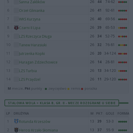
5
26
44
74-62
Sanna Zaklików
6
26
41
92-61
Orzeł Glinianka
7
26
40
69-56
WKS Kurzyna
8
26
39
65-53
Czarni II Lipa
9
26
34
52-75
LZS Rzeczyca Długa
10
26
32
76-81
Tanew Harasiuki
11
26
20
34-124
Jutrzenka Kopki
12
26
14
28-81
Huragan Zdziechowice
13
26
13
34-120
LZS Turbia
14
26
11
29-120
LZS Przędzel
M
mecze,
Pkt
punkty ·
zwycięstwo
remis
porażka
STALOWA WOLA > KLASA B, GR. II - MECZE ROZEGRANE U SIEBIE
LP
DRUŻYNA
M
PKT
GOLE
FORMA
1
13
39
53-3
Rotunda Krzeszów
2
13
37
55-9
Herosi Krzaki-Słomiana