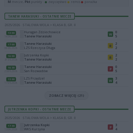
M
mecze,
Pkt
punkty ·
zwycięstwo
remis
porażka
TANEW HARASIUKI - OSTATNIE MECZE
2025/2026 · STALOWA WOLA > KLASA B, GR. II
Huragan Zdziechowice
0
13:00
W
Tanew Harasiuki
5
14.06.2026
Tanew Harasiuki
2
17:00
R
LZS Rzeczyca Długa
2
06.06.2026
Jutrzenka Kopki
2
16:00
R
Tanew Harasiuki
2
31.05.2026
Tanew Harasiuki
0
16:30
P
San Rozwadów
5
23.05.2026
LZS Przędzel
3
13:00
W
Tanew Harasiuki
4
17.05.2026
ZOBACZ WIĘCEJ (21)
JUTRZENKA KOPKI - OSTATNIE MECZE
2025/2026 · STALOWA WOLA > KLASA B, GR. II
Jutrzenka Kopki
3
17:30
P
WKS Kurzyna
4
13.06.2026