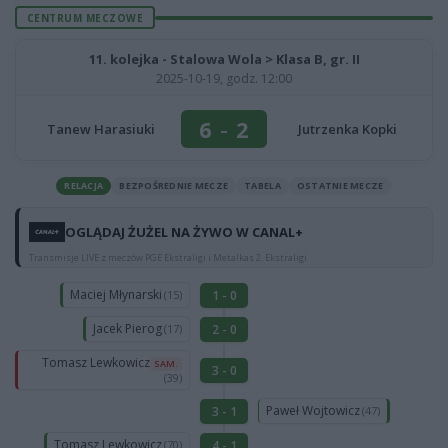
CENTRUM MECZOWE
11. kolejka - Stalowa Wola > Klasa B, gr. II
2025-10-19, godz. 12:00
6
-
2
Tanew Harasiuki
Jutrzenka Kopki
RELACJA
BEZPOŚREDNIE MECZE
TABELA
OSTATNIE MECZE
OGLĄDAJ ŻUŻEL NA ŻYWO W CANAL+
Transmisje LIVE z meczów PGE Ekstraligi i Metalkas 2. Ekstraligi
Maciej Młynarski
1 - 0
(15)
Jacek Pierog
2 - 0
(17)
Tomasz Lewkowicz
SAM.
3 - 0
(39)
Paweł Wojtowicz
3 - 1
(47)
Tomasz Lewkowicz
4 - 1
(70)