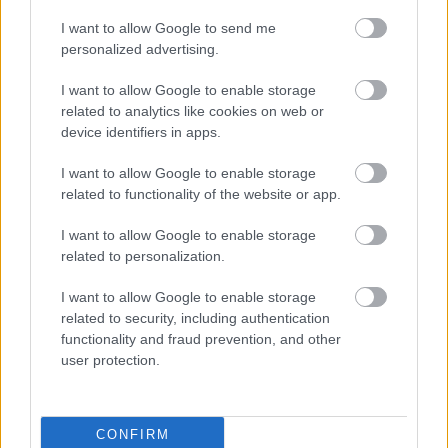
Tanew Harasiuki vs. Jutrzenka Kopki - relacja, wynik na żywo,
I want to allow Google to send me
transmisja
personalized advertising.
Wynik meczu Tanew Harasiuki - Jutrzenka Kopki znajdziesz na naszej
stronie zaraz po jego zakończeniu. Jeżeli szukasz informacji meczowych,
I want to allow Google to enable storage
zajrzyj tutaj:
Tanew Harasiuki vs. Jutrzenka Kopki - wynik, składy,
related to analytics like cookies on web or
strzelcy
device identifiers in apps.
Jeżeli w internecie lub TV dostępna jest
transmisja na żywo z meczu
Tanew Harasiuki vs. Jutrzenka Kopki
albo innych spotkań Stalowa
I want to allow Google to enable storage
Wola > Klasa B, gr. II na pewno znajdziesz takie informacje na naszym
related to functionality of the website or app.
portalu. Możliwe jednak, że nigdzie nie pojawi się stream online z tego
pojedynku. Śledź portal podkarpacieLIVE.pl i bądź na bieżąco.
I want to allow Google to enable storage
related to personalization.
Asseco Resovia
Developres Rzeszów
ITA TOOLS Stal Mielec
I want to allow Google to enable storage
|
|
|
Cellfast Wilki Krosno
Texom Stal Rzeszów
Stal Mielec
related to security, including authentication
|
|
|
Motor Lublin
functionality and fraud prevention, and other
Stal Rzeszów
Stal Stalowa Wola
Wisła Kraków
|
|
|
|
user protection.
Resovia
Wieczysta Kraków
Sandecja Nowy Sącz
|
|
|
Siarka Tarnobrzeg
Wisłoka Dębica
4 liga podkarpacka
|
|
|
JKS Jarosław
Karpaty Krosno
|
CONFIRM