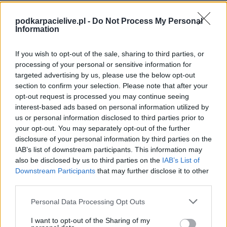
Spotkanie pomiędzy
Tanew Harasiuki i Jutrzenka Kopki
rozegrane
zostanie w ramach Stalowa Wola > Klasa B, gr. II (11. kolejki - Stalowa Wola
podkarpacielive.pl -
Do Not Process My Personal
> Klasa B, gr. II).
Information
Na stronie
PodkarpacieLive.pl
znajdziesz
wynik meczu, strzelców
bramek, kartki, składy, statystyki i informacje o przebiegu
If you wish to opt-out of the sale, sharing to third parties, or
spotkania
. To kompletne źródło danych dla kibiców i pasjonatów
processing of your personal or sensitive information for
lokalnej piłki nożnej. Jeżeli aktualnie nie widzisz tutaj danych z pewnością
targeted advertising by us, please use the below opt-out
pracujemy nad tym żeby je uzupełnić.
section to confirm your selection. Please note that after your
Wynik meczu Tanew Harasiuki vs Jutrzenka Kopki
opt-out request is processed you may continue seeing
Po zakończeniu spotkania automatycznie publikujemy
oficjalny wynik
interest-based ads based on personal information utilized by
spotkania
, a także dane meczowe, jeśli są dostępne.
us or personal information disclosed to third parties prior to
your opt-out. You may separately opt-out of the further
Pełny harmonogram rozgrywek dostępny jest tutaj:
Stalowa Wola >
Klasa B, gr. II - terminarz
disclosure of your personal information by third parties on the
.
IAB’s list of downstream participants. This information may
Informacje o składach i strzelcach
also be disclosed by us to third parties on the
IAB’s List of
W miarę dostępności danych, publikujemy
składy wyjściowe,
Downstream Participants
that may further disclose it to other
rezerwowych, zmiany oraz listę strzelców bramek
. Informacje te
third parties.
aktualizujemy zależnie od poziomu ligi i dostępnych źródeł.
Please note that this website/app uses one or more Google
Personal Data Processing Opt Outs
Śledź mecze swojej drużyny
services and may gather and store information including but
Jeśli jesteś kibicem klubu Tanew Harasiuki lub Jutrzenka Kopki - zaglądaj
not limited to your visit or usage behaviour. You may click to
I want to opt-out of the Sharing of my
tutaj częściej. Nasz serwis regularnie dostarcza informacje o
terminach