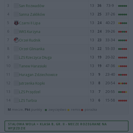
3
13
36
73-9
San Rozwadów
4
13
25
37-26
Sanna Zaklików
5
13
24
40-23
Czarni II Lipa
6
13
24
39-26
WKS Kurzyna
7
13
23
33-34
Orzeł Rudnik
8
13
22
55-33
Orzeł Glinianka
9
13
19
20-32
LZS Rzeczyca Długa
10
13
19
47-36
Tanew Harasiuki
11
13
9
23-40
Huragan Zdziechowice
12
13
8
20-54
Jutrzenka Kopki
13
13
7
20-55
LZS Przędzel
14
13
6
15-58
LZS Turbia
M
mecze,
Pkt
punkty ·
zwycięstwo
remis
porażka
STALOWA WOLA > KLASA B, GR. II - MECZE ROZEGRANE NA
WYJEŹDZIE