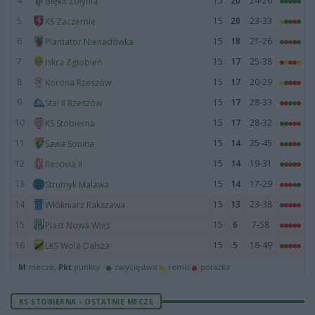
4
15
20
24-26
Błękit Żołynia
5
15
20
23-33
KS Zaczernie
6
15
18
21-26
Plantator Nienadówka
7
15
17
25-38
Iskra Zgłobień
8
15
17
20-29
Korona Rzeszów
9
15
17
28-33
Stal II Rzeszów
10
15
17
28-32
KS Stobierna
11
15
14
25-45
Sawa Sonina
12
15
14
19-31
Resovia II
13
15
14
17-29
Strumyk Malawa
14
15
13
23-38
Włókniarz Rakszawa
15
15
6
7-58
Piast Nowa Wieś
16
15
5
18-49
LKS Wola Dalsza
M
mecze,
Pkt
punkty ·
zwycięstwo
remis
porażka
KS STOBIERNA - OSTATNIE MECZE