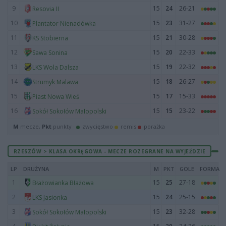
9
15
24
26-21
Resovia II
10
15
23
31-27
Plantator Nienadówka
11
15
21
30-28
KS Stobierna
12
15
20
22-33
Sawa Sonina
13
15
19
22-32
LKS Wola Dalsza
14
15
18
26-27
Strumyk Malawa
15
15
17
15-33
Piast Nowa Wieś
16
15
15
23-22
Sokół Sokołów Małopolski
M
mecze,
Pkt
punkty ·
zwycięstwo
remis
porażka
RZESZÓW > KLASA OKRĘGOWA - MECZE ROZEGRANE NA WYJEŹDZIE
LP
DRUŻYNA
M
PKT
GOLE
FORMA
1
15
25
27-18
Błażowianka Błażowa
2
15
24
25-15
LKS Jasionka
3
15
23
32-28
Sokół Sokołów Małopolski