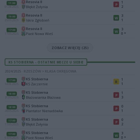
Resovia II
1
11:00
P
2
Błękit Żołynia
01.06.2025
Resovia II
3
19:00
W
1
Iskra Zgłobień
25.05.2025
Resovia II
3
17:00
W
0
*
Piast Nowa Wieś
17.05.2025
ZOBACZ WIĘCEJ (25)
KS STOBIERNA - OSTATNIE MECZE U SIEBIE
2024/2025 · RZESZÓW > KLASA OKRĘGOWA
KS Stobierna
1
17:00
R
1
KS Zaczernie
14.06.2025
KS Stobierna
1
18:00
P
3
Błażowianka Błażowa
31.05.2025
KS Stobierna
0
18:00
P
1
Plantator Nienadówka
28.05.2025
KS Stobierna
0
17:00
P
2
Błękit Żołynia
17.05.2025
KS Stobierna
3
17:00
W
0
*
Piast Nowa Wieś
03.05.2025