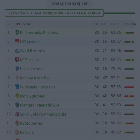
ZOBACZ WIĘCEJ (15)
RZESZÓW > KLASA OKRĘGOWA - AKTUALNA TABELA
LP
DRUŻYNA
M
PKT
GOLE
FORMA
1
30
65
68-26
Błażowianka Błażowa
2
30
65
68-27
LKS Jasionka
3
30
51
83-46
Stal II Rzeszów
4
30
51
62-55
KS Zaczernie
5
30
50
75-43
Błękit Żołynia
6
30
47
57-51
Korona Rzeszów
7
30
42
57-55
Włókniarz Rakszawa
8
30
42
58-66
Iskra Zgłobień
9
30
41
52-53
Plantator Nienadówka
10
30
38
55-50
Sokół Sokołów Małopolski
11
30
38
58-60
KS Stobierna
12
30
38
45-52
Resovia II