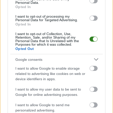
Personal Data.
PodkarpacieLive.pl to największa baza
meczów lokalnych drużyn
Opted In
piłkarskich
w województwie. Sprawdź nasze relacje, śledź ulubioną ligę i
bądź na bieżąco z wydarzeniami z boisk!
I want to opt-out of processing my
Personal Data for Targeted Advertising.
Analiza przed meczem: KS Stobierna vs Resovia II
Opted In
Mecz
KS Stobierna - Resovia II
odbędzie się w ramach 5. kolejki -
Rzeszów > Klasa Okręgowa. Spotkanie zostanie rozegrane w dniu 07
I want to opt-out of Collection, Use,
Retention, Sale, and/or Sharing of my
września 2024. Początek meczu o godz. 11:00.
Personal Data that Is Unrelated with the
Purposes for which it was collected.
KS Stobierna
przystępuje do tego spotkania w roli gospodarza. Jak
Opted Out
drużyna radzi sobie w sezonie 2024/2025 rozgrywek Rzeszów > Klasa
Okręgowa przed własną publicznością? Na tej stronie możecie zobaczyć
tabelę uwzględniającą tylko mecze u siebie. W tabeli biorącej pod uwagę
Google consents
tylko mecze wyjazdowe możecie natomiast sprawdzić jak spisuje się klub
Resovia II
.
I want to allow Google to enable storage
related to advertising like cookies on web or
Rzeszów > Klasa Okręgowa - sytuacja w tabeli
device identifiers in apps.
Przed meczami 5. kolejki - Rzeszów > Klasa Okręgowa gospodarze (KS
Stobierna) zajmują
10. miejsce
w tabeli. Goście (Resovia II) plasują się na
I want to allow my user data to be sent to
12. miejscu.
Google for online advertising purposes.
Poniżej znajdziesz także ostatnie mecze obu drużyn oraz statystyki
bramkowe.
I want to allow Google to send me
personalized advertising.
KS Stobierna vs. Resovia II - relacja, wynik na żywo, transmisja