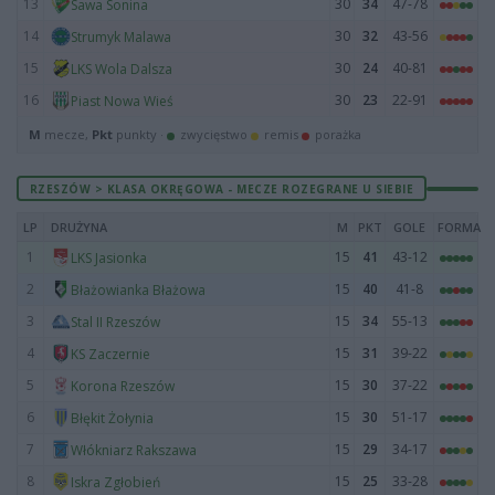
13
30
34
47-78
Sawa Sonina
14
30
32
43-56
Strumyk Malawa
15
30
24
40-81
LKS Wola Dalsza
16
30
23
22-91
Piast Nowa Wieś
M
mecze,
Pkt
punkty ·
zwycięstwo
remis
porażka
RZESZÓW > KLASA OKRĘGOWA - MECZE ROZEGRANE U SIEBIE
LP
DRUŻYNA
M
PKT
GOLE
FORMA
1
15
41
43-12
LKS Jasionka
2
15
40
41-8
Błażowianka Błażowa
3
15
34
55-13
Stal II Rzeszów
4
15
31
39-22
KS Zaczernie
5
15
30
37-22
Korona Rzeszów
6
15
30
51-17
Błękit Żołynia
7
15
29
34-17
Włókniarz Rakszawa
8
15
25
33-28
Iskra Zgłobień