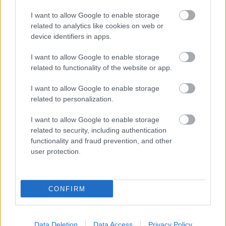
Wynik meczu KS Stobierna - Resovia II znajdziesz na naszej stronie zaraz
I want to allow Google to enable storage
po jego zakończeniu. Jeżeli szukasz informacji meczowych, zajrzyj tutaj:
related to analytics like cookies on web or
KS Stobierna vs. Resovia II - wynik, składy, strzelcy
device identifiers in apps.
Jeżeli w internecie lub TV dostępna jest
transmisja na żywo z meczu KS
Stobierna vs. Resovia II
albo innych spotkań Rzeszów > Klasa
I want to allow Google to enable storage
Okręgowa na pewno znajdziesz takie informacje na naszym portalu.
related to functionality of the website or app.
Możliwe jednak, że nigdzie nie pojawi się stream online z tego pojedynku.
Śledź portal podkarpacieLIVE.pl i bądź na bieżąco.
I want to allow Google to enable storage
related to personalization.
Asseco Resovia
Developres Rzeszów
ITA TOOLS Stal Mielec
I want to allow Google to enable storage
|
|
|
Cellfast Wilki Krosno
Texom Stal Rzeszów
Stal Mielec
related to security, including authentication
|
|
|
Motor Lublin
functionality and fraud prevention, and other
Stal Rzeszów
Stal Stalowa Wola
Wisła Kraków
|
|
|
|
user protection.
Resovia
Wieczysta Kraków
Sandecja Nowy Sącz
|
|
|
Siarka Tarnobrzeg
Wisłoka Dębica
4 liga podkarpacka
|
|
|
JKS Jarosław
Karpaty Krosno
|
CONFIRM
Mecze dziś
Wyniki LIVE
Transmisje
O nas
Kontakt
|
|
|
|
|
Polityka prywatności
pehasports.com
| Polecamy:
|
kartki okolicznościowe
Data Deletion
Data Access
Privacy Policy