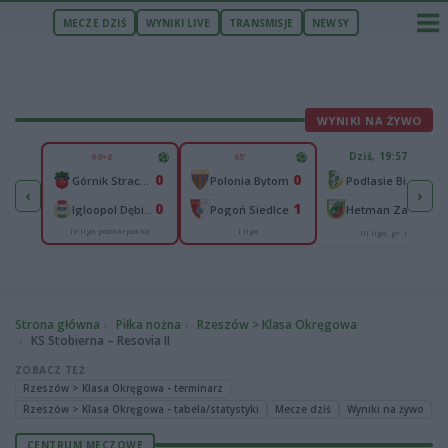
MECZE DZIŚ
WYNIKI LIVE
TRANSMISJE
NEWSY
WYNIKI NA ŻYWO
U
Dziś, 19:57
90+8
65'
65
0
0
lonia Bydgoszcz
-
Górnik Strachocina
Polonia Bytom
Podlasie Biała Podlaska
‹
›
25
0
1
-
Igloopol Dębica
Pogoń Siedlce
Hetman Zamość
IV liga podkarpacka
I liga
aliga
III liga, gr. IV
Strona główna
Piłka nożna
Rzeszów > Klasa Okręgowa
KS Stobierna – Resovia II
ZOBACZ TEŻ
Rzeszów > Klasa Okręgowa - terminarz
Rzeszów > Klasa Okręgowa - tabela/statystyki
Mecze dziś
Wyniki na żywo
CENTRUM MECZOWE