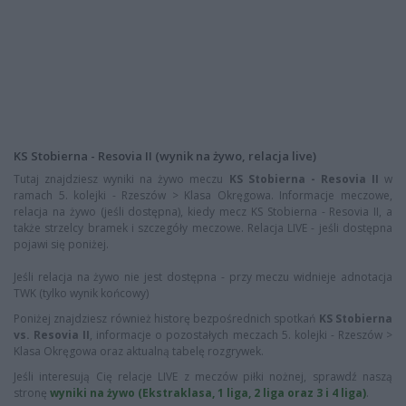
KS Stobierna - Resovia II (wynik na żywo, relacja live)
Tutaj znajdziesz wyniki na żywo meczu
KS Stobierna - Resovia II
w
ramach 5. kolejki - Rzeszów > Klasa Okręgowa. Informacje meczowe,
relacja na żywo (jeśli dostępna), kiedy mecz KS Stobierna - Resovia II, a
także strzelcy bramek i szczegóły meczowe. Relacja LIVE - jeśli dostępna
pojawi się poniżej.
Jeśli relacja na żywo nie jest dostępna - przy meczu widnieje adnotacja
TWK (tylko wynik końcowy)
Poniżej znajdziesz również historę bezpośrednich spotkań
KS Stobierna
vs. Resovia II
, informacje o pozostałych meczach 5. kolejki - Rzeszów >
Klasa Okręgowa oraz aktualną tabelę rozgrywek.
Jeśli interesują Cię relacje LIVE z meczów piłki nożnej, sprawdź naszą
stronę
wyniki na żywo (Ekstraklasa, 1 liga, 2 liga oraz 3 i 4 liga)
.