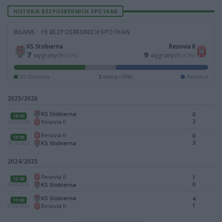
HISTORIA BEZPOŚREDNICH SPOTKAŃ
BILANS · 19 BEZPOŚREDNICH SPOTKAŃ
KS Stobierna
Resovia II
7
9
wygranych
wygranych
(37%)
(47%)
KS Stobierna
3
remisy (16%)
Resovia II
2025/2026
KS Stobierna
0
18:00
2
Resovia II
20.05.2026
Resovia II
0
15:00
3
KS Stobierna
19.10.2025
2024/2025
Resovia II
1
12:30
0
KS Stobierna
06.04.2025
KS Stobierna
4
11:00
1
Resovia II
07.09.2024