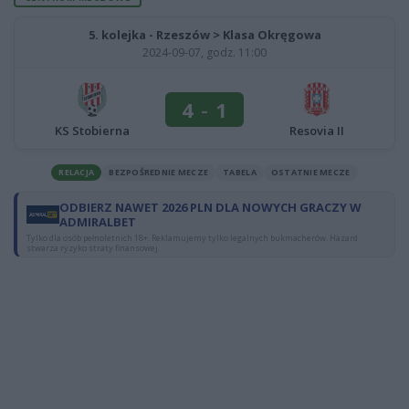
5. kolejka - Rzeszów > Klasa Okręgowa
2024-09-07, godz. 11:00
4
-
1
KS Stobierna
Resovia II
RELACJA
BEZPOŚREDNIE MECZE
TABELA
OSTATNIE MECZE
ODBIERZ NAWET 2026 PLN DLA NOWYCH GRACZY W
ADMIRALBET
Tylko dla osób pełnoletnich 18+. Reklamujemy tylko legalnych bukmacherów. Hazard
stwarza ryzyko straty finansowej.