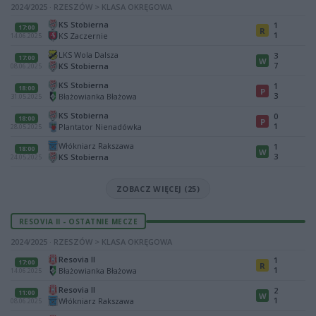
2024/2025 · RZESZÓW > KLASA OKRĘGOWA
KS Stobierna
1
17:00
R
1
KS Zaczernie
14.06.2025
LKS Wola Dalsza
3
17:00
W
7
KS Stobierna
08.06.2025
KS Stobierna
1
18:00
P
3
Błażowianka Błażowa
31.05.2025
KS Stobierna
0
18:00
P
1
Plantator Nienadówka
28.05.2025
Włókniarz Rakszawa
1
18:00
W
3
KS Stobierna
24.05.2025
ZOBACZ WIĘCEJ (25)
RESOVIA II - OSTATNIE MECZE
2024/2025 · RZESZÓW > KLASA OKRĘGOWA
Resovia II
1
17:00
R
1
Błażowianka Błażowa
14.06.2025
Resovia II
2
11:00
W
1
Włókniarz Rakszawa
08.06.2025