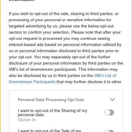
ramach Rzeszów > Klasa Okręgowa (5. kolejki - Rzeszów > Klasa
Okręgowa).
If you wish to opt-out of the sale, sharing to third parties, or
Na stronie
PodkarpacieLive.pl
znajdziesz
wynik meczu, strzelców
processing of your personal or sensitive information for
bramek, kartki, składy, statystyki i informacje o przebiegu
targeted advertising by us, please use the below opt-out
spotkania
. To kompletne źródło danych dla kibiców i pasjonatów
lokalnej piłki nożnej. Jeżeli aktualnie nie widzisz tutaj danych z pewnością
section to confirm your selection. Please note that after your
pracujemy nad tym żeby je uzupełnić.
opt-out request is processed you may continue seeing
interest-based ads based on personal information utilized by
Wynik meczu KS Stobierna vs Resovia II
us or personal information disclosed to third parties prior to
Po zakończeniu spotkania automatycznie publikujemy
oficjalny wynik
your opt-out. You may separately opt-out of the further
spotkania
, a także dane meczowe, jeśli są dostępne.
disclosure of your personal information by third parties on the
Pełny harmonogram rozgrywek dostępny jest tutaj:
Rzeszów > Klasa
IAB’s list of downstream participants. This information may
Okręgowa - terminarz
.
also be disclosed by us to third parties on the
IAB’s List of
Downstream Participants
that may further disclose it to other
Informacje o składach i strzelcach
third parties.
W miarę dostępności danych, publikujemy
składy wyjściowe,
rezerwowych, zmiany oraz listę strzelców bramek
. Informacje te
Please note that this website/app uses one or more Google
Personal Data Processing Opt Outs
aktualizujemy zależnie od poziomu ligi i dostępnych źródeł.
services and may gather and store information including but
not limited to your visit or usage behaviour. You may click to
I want to opt-out of the Sharing of my
Śledź mecze swojej drużyny
personal data.
grant or deny consent to Google and its third-party tags to
Jeśli jesteś kibicem klubu KS Stobierna lub Resovia II - zaglądaj tutaj
Opted In
use your data for below specified purposes in below Google
częściej. Nasz serwis regularnie dostarcza informacje o
terminach
consent section.
meczów, wynikach, transferach i newsach klubowych
.
I want to opt-out of the Sale of my