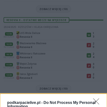
ZOBACZ WIĘCEJ (10)
RESOVIA II - OSTATNIE MECZE NA WYJEZDZIE
2024/2025 · RZESZÓW > KLASA OKRĘGOWA
LKS Wola Dalsza
1
12:00
W
3
Resovia II
08.03.2025
Błażowianka Błażowa
2
16:00
P
0
Resovia II
16.11.2024
Włókniarz Rakszawa
2
18:30
W
4
Resovia II
08.11.2024
Błękit Żołynia
3
11:00
P
0
Resovia II
02.11.2024
Iskra Zgłobień
2
13:00
P
0
Resovia II
27.10.2024
ZOBACZ WIĘCEJ (10)
Mecz KS Stobierna - Resovia II (Rzeszów > Klasa Okręgowa)
podkarpacielive.pl -
Do Not Process My Personal
Spotkanie pomiędzy
KS Stobierna i Resovia II
rozegrane zostanie w
Information