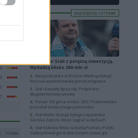
3
4
NAJCZĘŚCIEJ CZYTANE
4
0
4
0
4
1.
Sponsor Stali z potężną inwestycją.
Wydadzą blisko 280 mln zł
9
2.
Niespodzianka w Środzie Wielkopolskiej!
0
Resovia wyeliminowała pierwszoligowca
2
3.
Stal i Karpaty łączą siły. Podpisano
długoterminową umowę
7
4.
Ponad 100 goli w 4 lidze. GKS Trzebownisko
pozyskał skutecznego pomocnika
5.
Stal Mielec testuje byłego napastnika
Górnika Zabrze. Może zagrać w derbach
6.
Stal Stalowa Wola za burtą Pucharu Polski.
Zadecydował gol w doliczonym czasie gry
E
FORMA