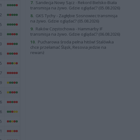
7.
Sandecja Nowy Sącz - Rekord Bielsko-Biała
1
transmisja na żywo. Gdzie oglądać? (05.08.2026)
2
8.
GKS Tychy - Zagłębie Sosnowiec transmisja
na żywo. Gdzie oglądać? (05.08.2026)
5
9.
Raków Częstochowa - Hammarby IF
0
transmisja na żywo. Gdzie oglądać? (06.08.2026)
10.
Pucharowa środa pełna hitów! Stalówka
3
chce przełamać Śląsk, Resovia jedzie na
rewanż
6
5
7
9
5
6
6
5
1