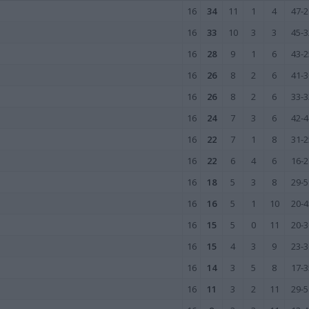
16
34
11
1
4
47-2
16
33
10
3
3
45-3
16
28
9
1
6
43-2
16
26
8
2
6
41-3
16
26
8
2
6
33-3
16
24
7
3
6
42-4
16
22
7
1
8
31-2
16
22
6
4
6
16-2
16
18
5
3
8
29-5
16
16
5
1
10
20-4
16
15
5
0
11
20-3
16
15
4
3
9
23-3
16
14
3
5
8
17-3
16
11
3
2
11
29-5