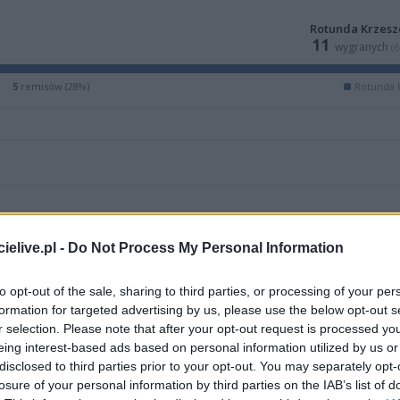
Rotunda Krzes
11
wygranych
(
5
remisów (28%)
Rotunda 
elive.pl -
Do Not Process My Personal Information
to opt-out of the sale, sharing to third parties, or processing of your per
formation for targeted advertising by us, please use the below opt-out s
r selection. Please note that after your opt-out request is processed y
eing interest-based ads based on personal information utilized by us or
disclosed to third parties prior to your opt-out. You may separately opt-
ZOBACZ WIĘCEJ (14)
losure of your personal information by third parties on the IAB’s list of