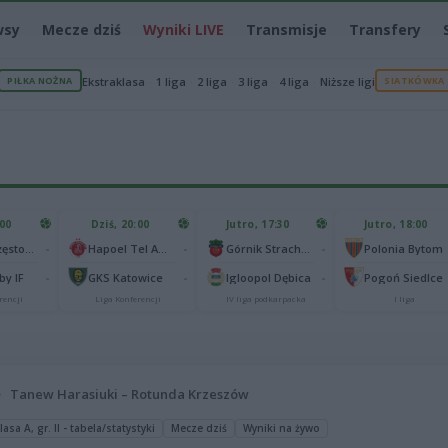
wsy
Mecze dziś
Wyniki LIVE
Transmisje
Transfery
PIŁKA NOŻNA
Ekstraklasa
1 liga
2 liga
3 liga
4 liga
Niższe ligi
SIATKÓWKA
:00
Dziś, 20:00
Jutro, 17:30
Jutro, 18:00
-
-
-
Raków Częstochowa
Hapoel Tel Awiw
Górnik Strachocina
Polonia Bytom
-
-
-
y IF
GKS Katowice
Igloopol Dębica
Pogoń Siedlce
rencji
Liga Konferencji
IV liga podkarpacka
I liga
Tanew Harasiuki – Rotunda Krzeszów
asa A, gr. II - tabela/statystyki
Mecze dziś
Wyniki na żywo