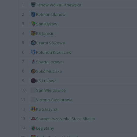
1
Tanew Wólka Tanewska
2
Retman Ulanów
3
San Kłyżów
4
KS Jarocin
5
Czarni Sójkowa
6
Rotunda Krzeszów
7
Sparta Jeżowe
8
Sokół Hucisko
9
KS Łukowa
10
San Wierzawice
11
Victoria Giedlarowa
12
KS Sarzyna
13
Staromieszczanka Stare Miasto
14
Łęg Stany