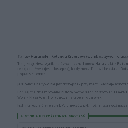
Tanew Harasiuki - Rotunda Krzeszów (wynik na żywo, relacja 
Tutaj znajdziesz wyniki na żywo meczu
Tanew Harasiuki - Rotu
relacja na żywo (jeśli dostępna), kiedy mecz Tanew Harasiuki - Rot
pojawi się poniżej.
Jeśli relacja na żywo nie jest dostępna - przy meczu widnieje adnota
Poniżej znajdziesz również historę bezpośrednich spotkań
Tanew H
Wola > Klasa A, gr. II oraz aktualną tabelę rozgrywek.
Jeśli interesują Cię relacje LIVE z meczów piłki nożnej, sprawdź nasz
HISTORIA BEZPOŚREDNICH SPOTKAŃ