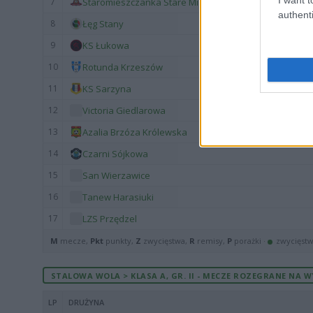
7
Staromieszczanka Stare Miasto
authenti
8
Łęg Stany
9
KS Łukowa
10
Rotunda Krzeszów
11
KS Sarzyna
12
Victoria Giedlarowa
13
Azalia Brzóza Królewska
14
Czarni Sójkowa
15
San Wierzawice
16
Tanew Harasiuki
17
LZS Przędzel
M
mecze,
Pkt
punkty,
Z
zwycięstwa,
R
remisy,
P
porażki ·
zwycięst
STALOWA WOLA > KLASA A, GR. II - MECZE ROZEGRANE NA W
LP
DRUŻYNA