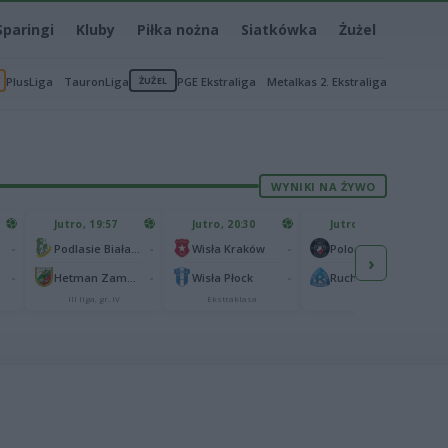
Sparingi
Kluby
Piłka nożna
Siatkówka
Żużel
PlusLiga
TauronLiga
ŻUŻEL
PGE Ekstraliga
Metalkas 2. Ekstraliga
WYNIKI NA ŻYWO
Jutro, 19:57
Jutro, 20:30
Jutro, 20:30
-
-
-
-
Podlasie Biała Podlaska
Wisła Kraków
Polonia Warszawa
›
-
-
-
-
Hetman Zamość
Wisła Płock
Ruch Chorzów
III liga, gr. IV
Ekstraklasa
I liga