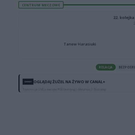
CENTRUM MECZOWE
22. kolejka
Tanew Harasiuki
RELACJA
BEZPOŚR
OGLĄDAJ ŻUŻEL NA ŻYWO W CANAL+
Transmisje LIVE z meczów PGE Ekstraligi i Metalkas 2. Ekstraligi