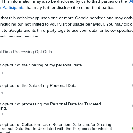
. This information may also be disclosed by us to third parties on the
IA
Participants
that may further disclose it to other third parties.
M
PKT
Z
R
P
GOL
 that this website/app uses one or more Google services and may gath
32
74
24
2
6
109-
including but not limited to your visit or usage behaviour. You may click 
32
72
23
3
6
105-
 to Google and its third-party tags to use your data for below specifi
ogle consent section.
32
70
22
4
6
79-4
32
67
21
4
7
117-
l Data Processing Opt Outs
32
61
20
1
11
77-3
o opt-out of the Sharing of my personal data.
32
57
17
6
9
53-4
In
32
47
14
5
13
69-7
32
46
13
7
12
73-6
o opt-out of the Sale of my Personal Data.
In
32
43
13
4
15
62-9
32
40
11
7
14
47-5
to opt-out of processing my Personal Data for Targeted
ing.
32
37
10
7
15
71-7
In
32
37
10
7
15
53-6
o opt-out of Collection, Use, Retention, Sale, and/or Sharing
ersonal Data that Is Unrelated with the Purposes for which it
32
37
11
4
17
48-6
lected.