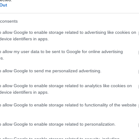
Out
32
31
10
1
21
47-8
32
29
8
5
19
50-7
consents
32
15
3
6
23
38-8
o allow Google to enable storage related to advertising like cookies on
32
14
3
5
24
32-1
evice identifiers in apps.
wo
remis
porażka
o allow my user data to be sent to Google for online advertising
s.
BIE
to allow Google to send me personalized advertising.
M
PKT
Z
R
P
GOL
16
46
15
1
0
66-2
o allow Google to enable storage related to analytics like cookies on
16
41
13
2
1
76-2
evice identifiers in apps.
16
39
13
0
3
46-1
o allow Google to enable storage related to functionality of the website
16
38
12
2
2
58-1
16
37
12
1
3
34-1
o allow Google to enable storage related to personalization.
16
35
11
2
3
37-2
o allow Google to enable storage related to security, including