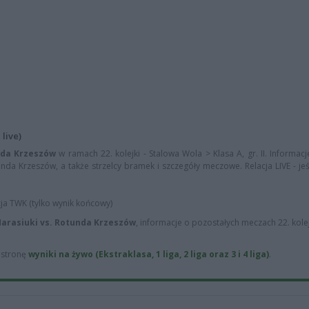
live)
nda Krzeszów
w ramach 22. kolejki - Stalowa Wola > Klasa A, gr. II. Informa
unda Krzeszów, a także strzelcy bramek i szczegóły meczowe. Relacja LIVE - je
cja TWK (tylko wynik końcowy)
arasiuki vs. Rotunda Krzeszów
, informacje o pozostałych meczach 22. kolej
ą stronę
wyniki na żywo (Ekstraklasa, 1 liga, 2 liga oraz 3 i 4 liga)
.