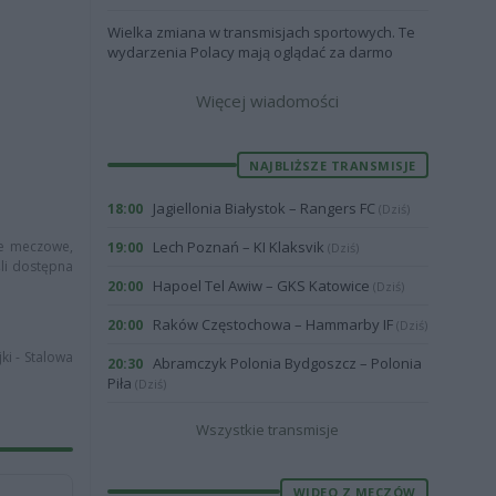
Wielka zmiana w transmisjach sportowych. Te
wydarzenia Polacy mają oglądać za darmo
Więcej wiadomości
NAJBLIŻSZE TRANSMISJE
Jagiellonia Białystok – Rangers FC
18:00
(Dziś)
cje meczowe,
Lech Poznań – KI Klaksvik
19:00
(Dziś)
śli dostępna
Hapoel Tel Awiw – GKS Katowice
20:00
(Dziś)
Raków Częstochowa – Hammarby IF
20:00
(Dziś)
ki - Stalowa
Abramczyk Polonia Bydgoszcz – Polonia
20:30
Piła
(Dziś)
Wszystkie transmisje
WIDEO Z MECZÓW