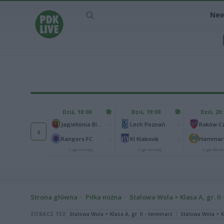
Ne
IEC MECZU
Dziś, 18:00
Dziś, 19:00
Dziś, 20
1
Ferencvaros Budapeszt
-
-
Jagiellonia Białystok
Lech Poznań
‹
0
rnik Zabrze
-
-
Rangers FC
KI Klaksvik
Hammarb
Liga Europy
Liga Europy
Liga Europy
Liga Konfe
Strona główna
Piłka nożna
Stalowa Wola > Klasa A, gr. II
ZOBACZ TEŻ
Stalowa Wola > Klasa A, gr. II - terminarz
Stalowa Wola > Kl