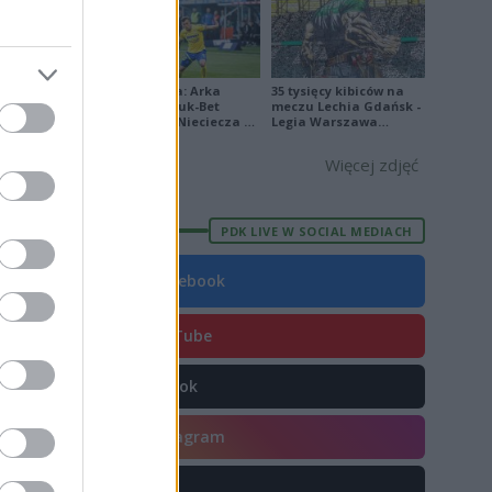
5
9
8
Ekstraklasa: Arka
35 tysięcy kibiców na
Gdynia - Bruk-Bet
meczu Lechia Gdańsk -
Termalica Nieciecza 2-
Legia Warszawa
15
3 [ZDJĘCIA]
[OPRAWA, ZDJĘCIA]
Więcej zdjęć
PDK LIVE W SOCIAL MEDIACH
E
FORMA
Facebook
1
5
YouTube
2
TikTok
9
5
Instagram
1
X