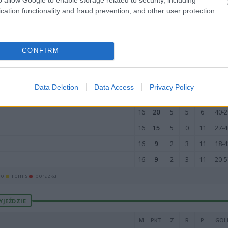
16
26
8
2
6
30-2
cation functionality and fraud prevention, and other user protection.
16
26
7
5
4
42-2
16
25
8
1
7
33-3
16
23
7
2
7
27-3
CONFIRM
16
22
6
4
6
30-2
16
22
6
4
6
28-3
Data Deletion
Data Access
Privacy Policy
16
20
6
2
8
38-3
16
20
5
5
6
40-2
16
15
5
0
11
27-4
16
9
2
3
11
18-4
16
9
2
3
11
20-5
wo
remis
porażka
YJEŹDZIE
M
PKT
Z
R
P
GOL