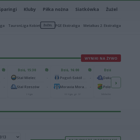
Sparingi
Kluby
Piłka nożna
Siatkówka
Żużel
iga
TauronLiga Kobiet
ŻUŻEL
PGE Ekstraliga
Metalkas 2. Ekstraliga
WYNIKI NA ŻYWO
Dziś, 15:30
Dziś, 16:00
Dziś, 16:30
-
-
-
-
Stal Mielec
Pogoń-Sokół Lubaczów
Dakar Development Stal Rzeszów
›
-
-
-
-
Stal Rzeszów
Moravia Morawica
Polonia Piła
I liga
III liga, gr. IV
Metalkas 2. Ekstraliga