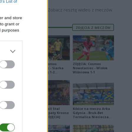
B’s List of
5
Biała. Zobacz skrót
Zobacz skrót
Zobacz resztę wideo z meczów
8
er and store
1
to grant or
ZDJĘCIA Z MECZÓW
3
ed purposes
9
4
7
ZDJĘCIA: Cosmos
ZDJĘCIA: Cosmos
0
Nowotaniec - Siarka
Nowotaniec - Wisłok
Tarnobrzeg 1-2
Wiśniowa 1-1
[PUCHAR POLSKI]
E
FORMA
Derby Ekoball Stal
Kibice na meczu Arka
8
Sanok - Karpaty Krosno
Gdynia - Bruk-Bet
na remis [ZDJĘCIA]
Termalica Nieciecza
8
[ZDJĘCIA]
8