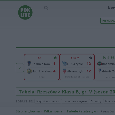
Ne
PIŁKA NO
IEC MECZU
Dziś, 14
63'
BIEG V
1
1
12
ona II Kielce
Podhale Nowy Targ
H. Skrzydlewska Orzeł Łódź
‹
2
4
12
sła II Kraków
Hutnik Kraków
Abramczyk Polonia Bydgoszcz
Górnik Z
II liga
Metalkas 2. Ekstraliga
III liga, gr. IV
Ekstrak
Tabela: Rzeszów > Klasa B, gr. V (sezon 2
Najbliższe mecze
Terminarz i wyniki
Strzelcy
Mecze 
ZOBACZ TEŻ:
Strona główna
Piłka nożna
Tabele / statystyki
Rzeszów >