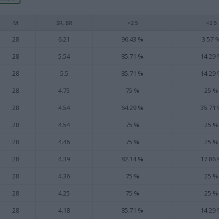
M
ŚR. BR
>2.5
<2.5
28
6.21
96.43 %
3.57 
28
5.54
85.71 %
14.29
28
5.5
85.71 %
14.29
28
4.75
75 %
25 %
28
4.54
64.29 %
35.71
28
4.54
75 %
25 %
28
4.46
75 %
25 %
28
4.39
82.14 %
17.86
28
4.36
75 %
25 %
28
4.25
75 %
25 %
28
4.18
85.71 %
14.29