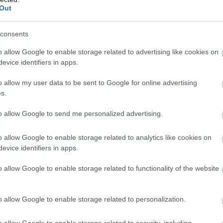
Out
14
24
7
3
4
38-2
14
21
6
3
5
28-2
consents
14
19
5
4
5
21-1
o allow Google to enable storage related to advertising like cookies on
14
16
5
1
8
24-3
evice identifiers in apps.
14
16
5
1
8
30-3
o allow my user data to be sent to Google for online advertising
14
16
5
1
8
18-4
s.
14
15
4
3
7
21-2
to allow Google to send me personalized advertising.
14
12
3
3
8
25-3
14
11
3
2
9
22-4
o allow Google to enable storage related to analytics like cookies on
14
10
3
1
10
18-4
evice identifiers in apps.
14
3
1
0
13
26-7
o allow Google to enable storage related to functionality of the website
14
3
1
0
13
16-7
wo
remis
porażka
o allow Google to enable storage related to personalization.
3
o allow Google to enable storage related to security, including