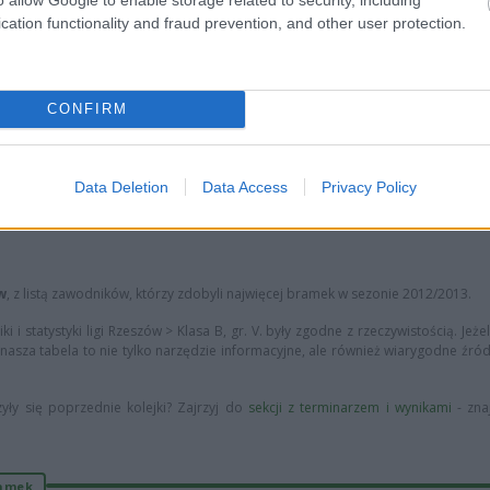
sezonie
2012/2013
? Dobrze trafiłeś! Na tej stronie znajdziesz kompleksowe
cation functionality and fraud prevention, and other user protection.
 i wielu innych istotnych danych, które na bieżąco odzwierciedlają przebieg ro
CONFIRM
a także statystyki takie jak liczba zwycięstw, remisów i porażek oraz bilans bra
mecze, nasza tabela to źródło wiedzy, które pomoże Ci analizować formę pos
Data Deletion
Data Access
Privacy Policy
ramek
zdobywanych i traconych przez każdą drużynę. Dowiesz się też, w ilu 
cherskich i pasjonatów piłkarskich analiz.
w
, z listą zawodników, którzy zdobyli najwięcej bramek w sezonie 2012/2013.
i statystyki ligi Rzeszów > Klasa B, gr. V. były zgodne z rzeczywistością. Jeże
że nasza tabela to nie tylko narzędzie informacyjne, ale również wiarygodne źró
yły się poprzednie kolejki? Zajrzyj do
sekcji z terminarzem i wynikami
- zna
ramek