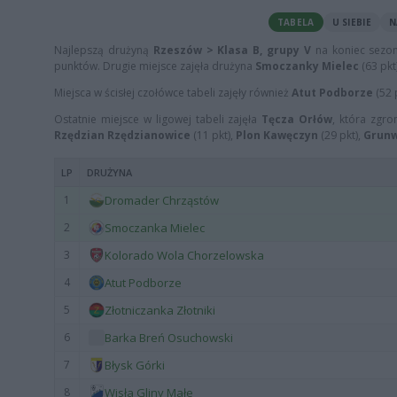
TABELA
U SIEBIE
N
Najlepszą drużyną
Rzeszów > Klasa B, grupy V
na koniec sezo
punktów. Drugie miejsce zajęła drużyna
Smoczanky Mielec
(63 pkt
Miejsca w ścisłej czołówce tabeli zajęły również
Atut Podborze
(52 
Ostatnie miejsce w ligowej tabeli zajęła
Tęcza Orłów
, która zgr
Rzędzian Rzędzianowice
(11 pkt),
Plon Kawęczyn
(29 pkt),
Grun
LP
DRUŻYNA
1
Dromader Chrząstów
2
Smoczanka Mielec
3
Kolorado Wola Chorzelowska
4
Atut Podborze
5
Złotniczanka Złotniki
6
Barka Breń Osuchowski
7
Błysk Górki
8
Wisła Gliny Małe