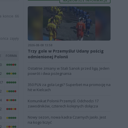
NAJNOWSZE INFORMACJE
a koncie 66
ońca zajęły
2026-08-08 13:58
Trzy gole w Przemyślu! Udany pościg
E
FORMA
odmienionej Polonii
0
Ostatnie zmiany w Stali Sanok przed ligą. Jeden
2
powrót i dwa pożegnania
37
350 PLN za gola Legii? Superbet ma promocję na
hit w Kielcach
2
4
Komunikat Polonii Przemyśl. Odchodzi 17
zawodników, czterech kolejnych dołącza
2
Nowy sezon, nowa kadra Czarnych Jasło. Jest
0
na kogo liczyć
2