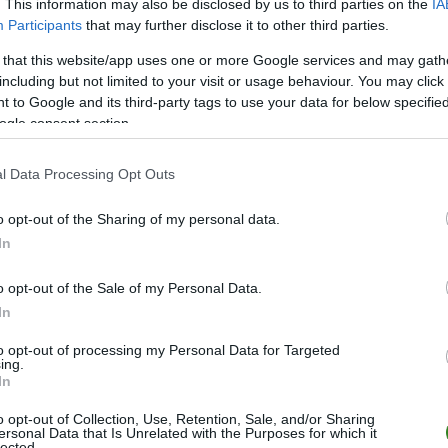
. This information may also be disclosed by us to third parties on the
IA
14
26
8
2
4
31-2
Participants
that may further disclose it to other third parties.
14
25
8
1
5
45-2
 that this website/app uses one or more Google services and may gath
14
25
8
1
5
28-3
including but not limited to your visit or usage behaviour. You may click 
14
19
6
1
7
33-3
 to Google and its third-party tags to use your data for below specifi
ogle consent section.
14
17
5
2
7
27-2
14
16
5
1
8
24-3
l Data Processing Opt Outs
14
8
2
2
10
25-4
o opt-out of the Sharing of my personal data.
14
1
0
1
13
9-6
In
wo
remis
porażka
o opt-out of the Sale of my Personal Data.
In
M
PKT
Z
R
P
GOL
to opt-out of processing my Personal Data for Targeted
ing.
14
31
10
1
3
39-1
In
14
28
9
1
4
49-1
o opt-out of Collection, Use, Retention, Sale, and/or Sharing
ersonal Data that Is Unrelated with the Purposes for which it
14
27
8
3
3
40-1
lected.