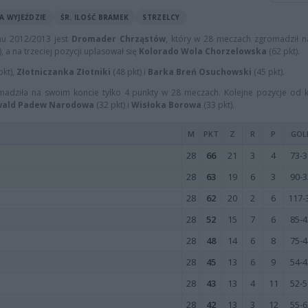
A WYJEŹDZIE
ŚR. ILOŚĆ BRAMEK
STRZELCY
nu 2012/2013 jest
Dromader Chrząstów
, który w 28 meczach zgromadził n
), a na trzeciej pozycji uplasował się
Kolorado Wola Chorzelowska
(62 pkt).
pkt),
Złotniczanka Złotniki
(48 pkt) i
Barka Breń Osuchowski
(45 pkt).
omadziła na swoim koncie tylko 4 punkty w 28 meczach. Kolejne pozycje od k
wald Padew Narodowa
(32 pkt) i
Wisłoka Borowa
(33 pkt).
M
PKT
Z
R
P
GOL
28
66
21
3
4
73-3
28
63
19
6
3
90-3
28
62
20
2
6
117-
28
52
15
7
6
85-4
28
48
14
6
8
75-4
28
45
13
6
9
54-4
28
43
13
4
11
52-5
28
42
13
3
12
55-6