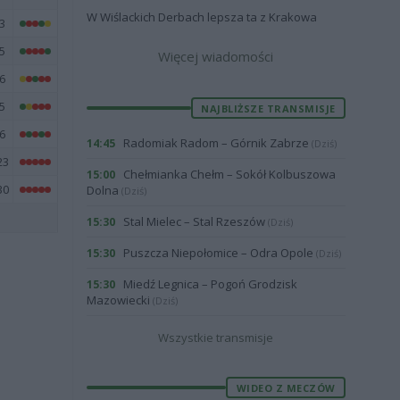
W Wiślackich Derbach lepsza ta z Krakowa
3
5
Więcej wiadomości
6
5
NAJBLIŻSZE TRANSMISJE
6
Radomiak Radom – Górnik Zabrze
14:45
(Dziś)
23
Chełmianka Chełm – Sokół Kolbuszowa
15:00
30
Dolna
(Dziś)
Stal Mielec – Stal Rzeszów
15:30
(Dziś)
Puszcza Niepołomice – Odra Opole
15:30
(Dziś)
Miedź Legnica – Pogoń Grodzisk
15:30
Mazowiecki
(Dziś)
Wszystkie transmisje
WIDEO Z MECZÓW