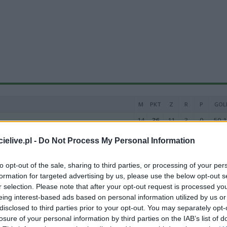
M
PKT
Z
R
P
GOL
14
36
11
3
0
50-1
14
35
11
2
1
34-1
elive.pl -
Do Not Process My Personal Information
14
34
11
1
2
68-1
to opt-out of the sale, sharing to third parties, or processing of your per
14
28
9
1
4
31-2
formation for targeted advertising by us, please use the below opt-out s
14
28
8
4
2
47-1
r selection. Please note that after your opt-out request is processed y
eing interest-based ads based on personal information utilized by us or
14
27
8
3
3
47-2
disclosed to third parties prior to your opt-out. You may separately opt-
14
26
8
2
4
33-2
losure of your personal information by third parties on the IAB’s list of