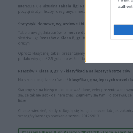
Interesuje Cię aktualna
tabela ligi Rzeszów > Klasa B, gr. V
w 
authenti
pozycji drużyn, liczby rozegranych meczów, punktów, bilansu bramek
Statystyki domowe, wyjazdowe i bilans bramkowy
Tabela uwzględnia zarówno
mecze domowe
, jak i
wyjazdowe
, 
śledzisz ligę
Rzeszów > Klasa B, gr. V
regularnie lub obstawiasz 
drużyn.
Oprócz klasycznej tabeli prezentujemy również
średnią ilość b
padało więcej niż 2.5 gola - to ważne dane dla fanów zakładów bukma
Rzeszów > Klasa B, gr. V - klasyfikacja najlepszych strzelców
Na stronie znajdziesz również
klasyfikację najlepszych strzelcó
Staramy się na bieżąco aktualizować dane, żeby prezentowane wyniki 
się, że tak nie jest - daj nam znać. Zajmiemy się tym. To sprawia, 
lidze
Chcesz wiedzieć, kiedy odbędą się kolejne mecze lub jak zakończ
szczegóły każdego spotkania sezonu 2012/2013.
Rzeszów > Klasa B, gr. V (sezon 2012/2013) - średnia ilość b