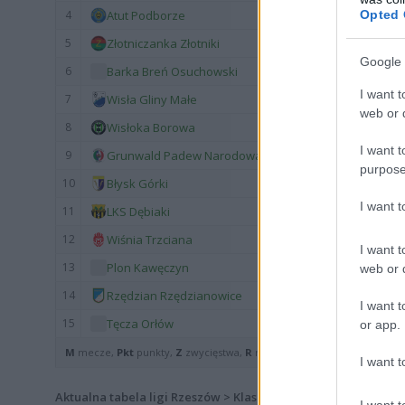
Opted 
4
Atut Podborze
5
Złotniczanka Złotniki
Google 
6
Barka Breń Osuchowski
I want t
7
Wisła Gliny Małe
web or d
8
Wisłoka Borowa
I want t
9
Grunwald Padew Narodowa
purpose
10
Błysk Górki
I want 
11
LKS Dębiaki
12
Wiśnia Trzciana
I want t
13
Plon Kawęczyn
web or d
14
Rzędzian Rzędzianowice
I want t
15
Tęcza Orłów
or app.
M
mecze,
Pkt
punkty,
Z
zwycięstwa,
R
remisy,
P
porażki ·
zwycięst
I want t
Aktualna tabela ligi Rzeszów > Klasa B, gr. V - sezon 2012/201
I want t