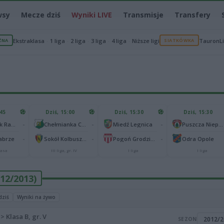
wsy
Mecze dziś
Wyniki LIVE
Transmisje
Transfery
ŻNA
Ekstraklasa
1 liga
2 liga
3 liga
4 liga
Niższe ligi
SIATKÓWKA
TauronL
:45
Dziś, 15:00
Dziś, 15:30
Dziś, 15:30
-
-
-
Radomiak Radom
Chełmianka Chełm
Miedź Legnica
Puszcza Niepołomice
-
-
-
abrze
Sokół Kolbuszowa Dolna
Pogoń Grodzisk Mazowiecki
Odra Opole
lasa
III liga, gr. IV
I liga
I liga
012/2013)
dziś
Wyniki na żywo
 Klasa B, gr. V
SEZON