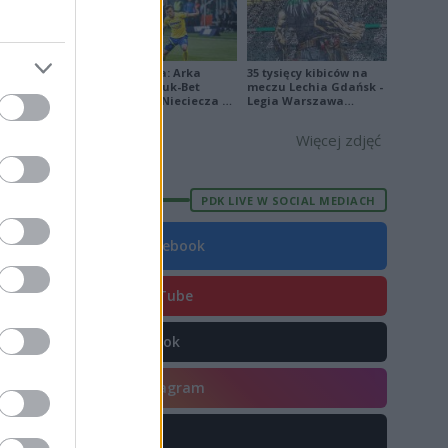
8
4
Ekstraklasa: Arka
35 tysięcy kibiców na
8
Gdynia - Bruk-Bet
meczu Lechia Gdańsk -
Termalica Nieciecza 2-
Legia Warszawa
7
3 [ZDJĘCIA]
[OPRAWA, ZDJĘCIA]
Więcej zdjęć
7
1
PDK LIVE W SOCIAL MEDIACH
5
5
Facebook
4
YouTube
3
6
TikTok
0
Instagram
X