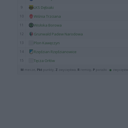
9
LKS Dębiaki
10
Wiśnia Trzciana
11
Wisłoka Borowa
12
Grunwald Padew Narodowa
13
Plon Kawęczyn
14
Rzędzian Rzędzianowice
15
Tęcza Orłów
M
mecze,
Pkt
punkty,
Z
zwycięstwa,
R
remisy,
P
porażki ·
zwycięst