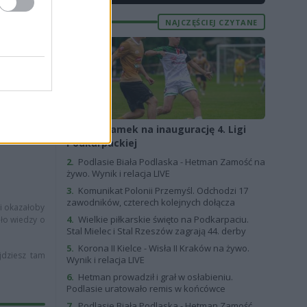
 zestawienie
NAJCZĘŚCIEJ CZYTANE
zgrywek.
mkowy. Jeśli
zczególnych
spotkaniach
1.
Bez bramek na inaugurację 4. Ligi
Podkarpackiej
2.
Podlasie Biała Podlaska - Hetman Zamość na
żywo. Wynik i relacja LIVE
3.
Komunikat Polonii Przemyśl. Odchodzi 17
zawodników, czterech kolejnych dołącza
li okazałoby
4.
Wielkie piłkarskie święto na Podkarpaciu.
dło wiedzy o
Stal Mielec i Stal Rzeszów zagrają 44. derby
5.
Korona II Kielce - Wisła II Kraków na żywo.
jdziesz tam
Wynik i relacja LIVE
6.
Hetman prowadził i grał w osłabieniu.
Podlasie uratowało remis w końcówce
7.
Podlasie Biała Podlaska - Hetman Zamość