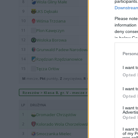
participants
8
Wisła Gliny Małe
Downstream 
9
LKS Dębiaki
Please note
10
Wiśnia Trzciana
information 
11
Plon Kawęczyn
deny consent
in below Go
12
Wisłoka Borowa
13
Grunwald Padew Narodowa
Persona
14
Rzędzian Rzędzianowice
I want t
15
Tęcza Orłów
Opted 
M
mecze,
Pkt
punkty,
Z
zwycięstwa,
R
remisy,
P
porażki ·
zwycięst
I want t
Rzeszów > Klasa B, gr. V - mecze rozegrane na wyjeździe
Opted 
LP
DRUŻYNA
I want 
Advertis
1
Dromader Chrząstów
Opted 
2
Kolorado Wola Chorzelowska
I want t
of my P
3
Smoczanka Mielec
was col