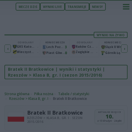
MECZE DZIŚ
WYNIKI LIVE
TRANSMISJE
NEWSY
WYNIKI NA ŻYWO
ECZU
ODWOŁANY
KONIEC MECZU
ODWOŁANY
KONIEC MECZU
1
GKS Katowice
-
3
Raków Częstochowa
-
2
Bruk-Bet Termalica Nieciecza
Lech Poznań
Śląsk II Wrocław
‹
›
Wieczysta Kraków
-
Zagłębie Lubin
-
2
0
0
Warta Poznań
Piast Gliwice
Górnik Łęczna
Bratek II Bratkowice | wyniki i statystyki |
Rzeszów > Klasa B, gr. I (sezon 2015/2016)
Strona główna
Piłka nożna
Tabele / statystyki
Rzeszów > Klasa B, gr. I
Bratek II Bratkowice
Bratek II Bratkowice
AKTUALNE MIEJSCE
10.
RZESZÓW > KLASA B, GR. I · SEZON
z 13 drużyn · 24 pkt
2015/2016