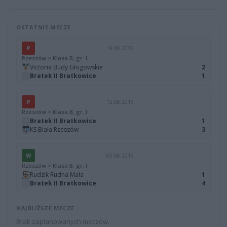
OSTATNIE MECZE
P
19.06.2016
Rzeszów > Klasa B, gr. I
Victoria Budy Głogowskie
2
Bratek II Bratkowice
1
P
12.06.2016
Rzeszów > Klasa B, gr. I
Bratek II Bratkowice
1
KS Biała Rzeszów
3
W
05.06.2016
Rzeszów > Klasa B, gr. I
Rudzik Rudna Mała
1
Bratek II Bratkowice
4
NAJBLIŻSZE MECZE
Brak zaplanowanych meczów.