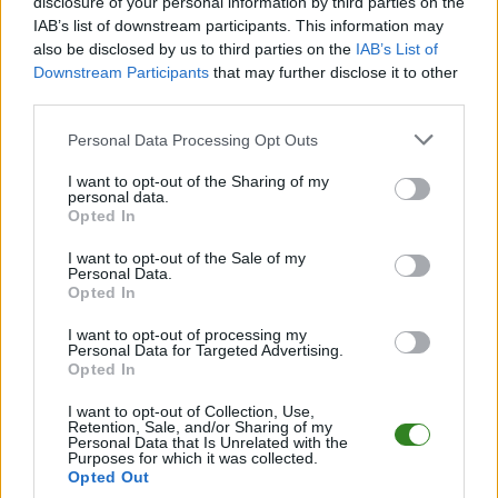
disclosure of your personal information by third parties on the
13
12
1
7-46
Tytan Rzeszów
IAB’s list of downstream participants. This information may
also be disclosed by us to third parties on the
IAB’s List of
M
mecze,
Pkt
punkty ·
zwycięstwo
remis
porażka
Downstream Participants
that may further disclose it to other
third parties.
Bratek II Bratkowice - mecze rozegrane na wyjeździe
Please note that this website/app uses one or more Google
Personal Data Processing Opt Outs
LP
DRUŻYNA
M
PKT
GOLE
FORMA
services and may gather and store information including but
1
12
25
38-17
Junak Rzeszów
not limited to your visit or usage behaviour. You may click to
I want to opt-out of the Sharing of my
personal data.
2
grant or deny consent to Google and its third-party tags to
12
25
34-16
Rudnianka Rudna Wielka
Opted In
use your data for below specified purposes in below Google
3
12
24
33-16
Zimowit Rzeszów
consent section.
I want to opt-out of the Sale of my
4
12
23
43-11
Staroniwa Rzeszów
Personal Data.
Opted In
5
12
22
21-10
Victoria Budy Głogowskie
6
12
18
21-17
Mrowlanka Mrowla
I want to opt-out of processing my
Personal Data for Targeted Advertising.
7
12
14
21-24
Piast Nowa Wieś
Opted In
8
12
14
20-24
Dąb Dąbrowa
I want to opt-out of Collection, Use,
Retention, Sale, and/or Sharing of my
9
12
14
17-25
KS Biała Rzeszów
Personal Data that Is Unrelated with the
Purposes for which it was collected.
10
12
6
12-31
Bratek II Bratkowice
Opted Out
11
12
4
13-38
Rudzik Rudna Mała