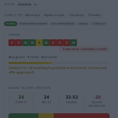
SEZON
ZOBACZ TEŻ:
Mecze dziś
Wyniki na żywo
Transmisje
Transfery
FORMA
POPRZEDNIE SEZONY
OSTATNIE MECZE
TABELA
STRZELCY
FORMA
P
P
W
W
R
W
P
P
P
W
Trwa seria: 2 porażki z rzędu
4
wygrane ·
1
remis ·
5
porażek
Zdobyli 13 z 30 możliwych punktów w ostatnich 10 meczach ·
40% wygranych
BILANS SEZONU 2015/2016
24
24
32-52
-20
PUNKTY
MECZE
BRAMKI
BILANS
BRAMKOWY