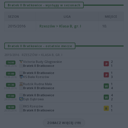
Bratek II Bratkowice - występy w sezonach
SEZON
LIGA
MIEJSCE
2015/2016
Rzeszów > Klasa B, gr. I
10.
Bratek II Bratkowice - ostatnie mecze
2015/2016 · RZESZÓW > KLASA B, GR. I
Victoria Budy Głogowskie
2
14:00
P
Bratek II Bratkowice
1
19.06.2016
Bratek II Bratkowice
1
11:00
P
KS Biała Rzeszów
3
12.06.2016
Rudzik Rudna Mała
1
11:30
W
Bratek II Bratkowice
4
05.06.2016
Bratek II Bratkowice
4
11:00
W
Dąb Dąbrowa
2
29.05.2016
RKS Rzeszów
1
18:00
R
Bratek II Bratkowice
1
26.05.2016
ZOBACZ WIĘCEJ (19)