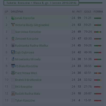
Tabela: Rzeszów > Klasa B, gr. I (sezon 2015/2016)
LP
DRUŻYNA
M
PKT
GOLE
FORMA
1
24
59
71-21
Junak Rzeszów
2
24
53
59-21
Victoria Budy Głogowskie
3
24
49
79-24
Staroniwa Rzeszów
4
24
47
63-30
Zimowit Rzeszów
5
24
45
59-28
Rudnianka Rudna Wielka
6
24
42
49-36
Dąb Dąbrowa
7
24
38
51-38
Mrowlanka Mrowla
8
24
33
36-55
KS Biała Rzeszów
9
24
30
43-51
Piast Nowa Wieś
10
24
24
32-52
Bratek II Bratkowice
11
24
13
27-76
RKS Rzeszów
12
24
10
26-87
Rudzik Rudna Mała
13
24
4
15-91
Tytan Rzeszów