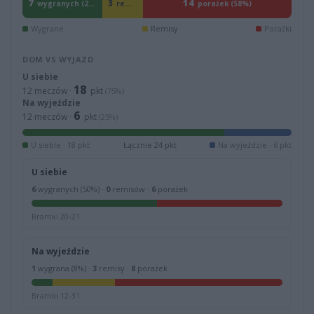
7
14
3
remisy (13%)
wygranych (29%)
porażek (58%)
Wygrane
Remisy
Porażki
DOM VS WYJAZD
U siebie
18
12 meczów ·
pkt
(75%)
Na wyjeździe
6
12 meczów ·
pkt
(25%)
U siebie · 18 pkt
Łącznie 24 pkt
Na wyjeździe · 6 pkt
U siebie
6
wygranych (50%) ·
0
remisów ·
6
porażek
Bramki 20-21
Na wyjeździe
1
wygrana (8%) ·
3
remisy ·
8
porażek
Bramki 12-31