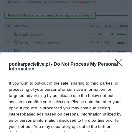
M
mecze,
Pkt
punkty ·
zwycięstwo
remis
porażka
Bratek II Bratkowice - mecze rozegrane u siebie
LP
DRUŻYNA
M
PKT
GOLE
FORMA
1
12
34
33-4
Junak Rzeszów
2
12
31
38-11
Victoria Budy Głogowskie
3
12
28
29-12
Dąb Dąbrowa
4
12
26
36-13
Staroniwa Rzeszów
podkarpacielive.pl -
Do Not Process My Personal
5
12
23
30-14
Zimowit Rzeszów
Information
6
12
20
30-21
Mrowlanka Mrowla
If you wish to opt-out of the sale, sharing to third parties, or
7
12
20
25-12
Rudnianka Rudna Wielka
processing of your personal or sensitive information for
8
12
19
19-30
KS Biała Rzeszów
targeted advertising by us, please use the below opt-out
section to confirm your selection. Please note that after your
9
12
18
20-21
Bratek II Bratkowice
opt-out request is processed you may continue seeing
10
12
16
22-27
Piast Nowa Wieś
interest-based ads based on personal information utilized by
11
12
10
16-32
RKS Rzeszów
us or personal information disclosed to third parties prior to
your opt-out. You may separately opt-out of the further
12
12
6
13-49
Rudzik Rudna Mała