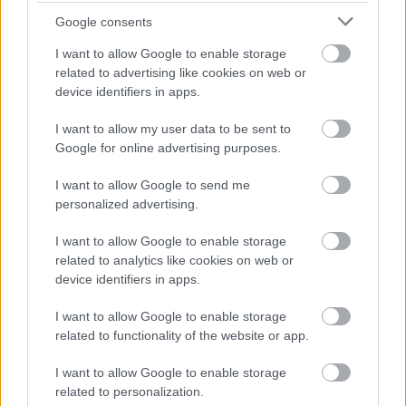
Google consents
12
12
3
11-44
RKS Rzeszów
13
12
3
8-45
Tytan Rzeszów
I want to allow Google to enable storage
related to advertising like cookies on web or
M
mecze,
Pkt
punkty ·
zwycięstwo
remis
porażka
device identifiers in apps.
Bratek II Bratkowice - strzelcy bramek
I want to allow my user data to be sent to
Google for online advertising purposes.
LP.
PIŁKARZ
BRAMKI
1
I want to allow Google to send me
Damian Przywara
8
personalized advertising.
2
Paweł Żmuda
6
I want to allow Google to enable storage
3
Grzegorz Ciszewski
4
related to analytics like cookies on web or
device identifiers in apps.
4
Hubert Lis
4
5
Dawid Jucha
3
I want to allow Google to enable storage
related to functionality of the website or app.
ZOBACZ WIĘCEJ (9)
I want to allow Google to enable storage
related to personalization.