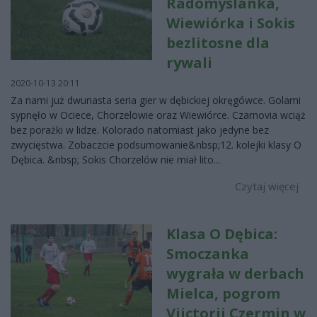
Radomyślanka,
Wiewiórka i Sokis
bezlitosne dla
rywali
2020-10-13 20:11
Za nami już dwunasta seria gier w dębickiej okręgówce. Golami
sypnęło w Ociece, Chorzelowie oraz Wiewiórce. Czarnovia wciąż
bez porażki w lidze. Kolorado natomiast jako jedyne bez
zwycięstwa. Zobaczcie podsumowanie&nbsp;12. kolejki klasy O
Dębica. &nbsp; Sokis Chorzelów nie miał lito...
Czytaj więcej
Klasa O Dębica:
Smoczanka
wygrała w derbach
Mielca, pogrom
Viictorii Czermin w