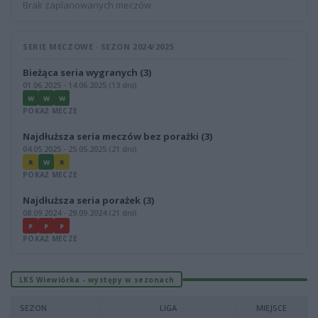
Brak zaplanowanych meczów.
SERIE MECZOWE · SEZON 2024/2025
Bieżąca seria wygranych (3)
01.06.2025 - 14.06.2025 (13 dni)
W
W
W
POKAŻ MECZE
Najdłuższa seria meczów bez porażki (3)
04.05.2025 - 25.05.2025 (21 dni)
R
W
R
POKAŻ MECZE
Najdłuższa seria porażek (3)
08.09.2024 - 29.09.2024 (21 dni)
P
P
P
POKAŻ MECZE
LKS Wiewiórka - występy w sezonach
SEZON
LIGA
MIEJSCE