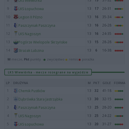
8
13
19
31-32
LKS Wiewiórka
9
13
17
26-31
LKS Łopuchowa
10
13
16
35-34
Legion II Pilzno
11
13
16
26-28
Paszczyniak Paszczyna
12
13
16
24-35
LKS Nagoszyn
13
13
15
28-28
Pogórze Wielopole Skrzyńskie
14
13
6
16-38
Strażak Lubzina
M
mecze,
Pkt
punkty ·
zwycięstwo
remis
porażka
LKS Wiewiórka - mecze rozegrane na wyjeździe
LP
DRUŻYNA
M
PKT
GOLE
FORMA
1
13
32
41-18
Chemik Pustków
2
13
30
32-15
Dąbrówka Stara Jastrząbka
3
13
25
28-20
Paszczyniak Paszczyna
4
13
25
24-22
LKS Nagoszyn
5
13
20
31-27
LKS Łopuchowa