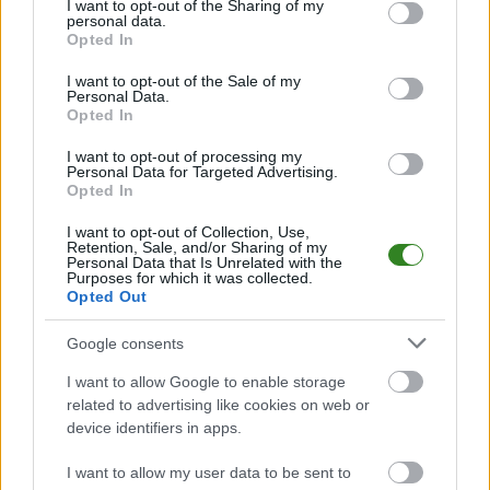
not limited to your visit or usage behaviour. You may click to
I want to opt-out of the Sharing of my
personal data.
grant or deny consent to Google and its third-party tags to
Czytaj więcej
Opted In
use your data for below specified purposes in below Google
consent section.
I want to opt-out of the Sale of my
Personal Data.
Klasa O Dębica.
Opted In
Czwarta wygrana z
I want to opt-out of processing my
rzędu LKS-u
Personal Data for Targeted Advertising.
Opted In
Wiewiórka
I want to opt-out of Collection, Use,
2017-05-08 13:25
Retention, Sale, and/or Sharing of my
...
Personal Data that Is Unrelated with the
Purposes for which it was collected.
Opted Out
Czytaj więcej
Google consents
LKS Wiewiórka
I want to allow Google to enable storage
awansował do
related to advertising like cookies on web or
device identifiers in apps.
klasy O Dębica
2016-06-15 16:13
I want to allow my user data to be sent to