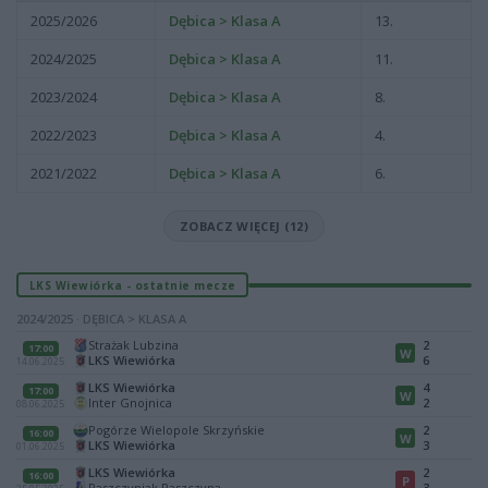
2025/2026
Dębica > Klasa A
13.
2024/2025
Dębica > Klasa A
11.
2023/2024
Dębica > Klasa A
8.
2022/2023
Dębica > Klasa A
4.
2021/2022
Dębica > Klasa A
6.
ZOBACZ WIĘCEJ (12)
LKS Wiewiórka - ostatnie mecze
2024/2025 · DĘBICA > KLASA A
Strażak Lubzina
2
17:00
W
LKS Wiewiórka
6
14.06.2025
LKS Wiewiórka
4
17:00
W
Inter Gnojnica
2
08.06.2025
Pogórze Wielopole Skrzyńskie
2
16:00
W
LKS Wiewiórka
3
01.06.2025
LKS Wiewiórka
2
16:00
P
Paszczyniak Paszczyna
3