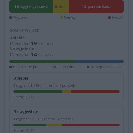
10
13
3
remisy (12%)
wygranych (38%)
porażek (50%)
Wygrane
Remisy
Porażki
DOM VS WYJAZD
U siebie
19
13 meczów ·
pkt
(58%)
Na wyjeździe
14
13 meczów ·
pkt
(42%)
U siebie · 19 pkt
Łącznie 33 pkt
Na wyjeździe · 14 pkt
U siebie
6
wygranych (46%) ·
1
remis ·
6
porażek
Bramki 31-32
Na wyjeździe
4
wygrane (31%) ·
2
remisy ·
7
porażek
Bramki 28-37