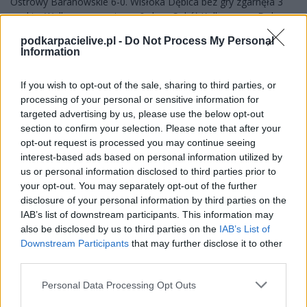
Ostrowy Baranowskie 6-0. Wisłoka Dębica bez gry zgarnęła 3
punkty. Walka o awans trwa. &nbsp; Sokół Kolbuszowa Dolna
pokonał Ostrovię Ostrowy Baranowskie 6-0. Zawodnicy z
podkarpacielive.pl -
Do Not Process My Personal
Kolbuszowej Dolnej kroczą od zwycięstwa do zwycięstwa i n...
Information
Czytaj więcej
If you wish to opt-out of the sale, sharing to third parties, or
processing of your personal or sensitive information for
Bez gry trzy
targeted advertising by us, please use the below opt-out
section to confirm your selection. Please note that after your
punkty zgarnia
opt-out request is processed you may continue seeing
Wisłoka Dębica.
interest-based ads based on personal information utilized by
Wysokie
us or personal information disclosed to third parties prior to
your opt-out. You may separately opt-out of the further
zwycięstwo Stali II
disclosure of your personal information by third parties on the
Mielec.
IAB’s list of downstream participants. This information may
also be disclosed by us to third parties on the
IAB’s List of
2017-05-29 14:53
Downstream Participants
that may further disclose it to other
Wisłoka Dębica nie musiała grać aby zainkasować kolejne 3
third parties.
punkty (wygrała mecz walkowerem). Wysoko, bo aż 7-1,
wygrały rezerwy Stali Mielec. LKS&nbsp;Wiewiórka strzeliła pięć
Please note that this website/app uses one or more Google
Personal Data Processing Opt Outs
bramek Wildze Widełka. &nbsp; Wisłoka Dębica bez gry
services and may gather and store information including but
zainkasowała trzy punkty. Za to Sokół Kolbuszowa...