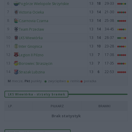
6
13
18
29-33
Pogórze Wielopole Skrzyńskie
7
13
14
21-30
Victoria Ocieka
8
13
14
25-38
Czarnovia Czarna
9
13
14
34-45
Team Przecław
10
13
14
28-37
LKS Wiewiórka
11
13
10
23-28
Inter Gnojnica
12
13
7
17-38
Legion II Pilzno
13
13
7
17-35
Borowiec Straszęcin
14
13
6
22-53
Strażak Lubzina
M
mecze,
Pkt
punkty ·
zwycięstwo
remis
porażka
LKS Wiewiórka - strzelcy bramek
LP.
PIŁKARZ
BRAMKI
Brak statystyk