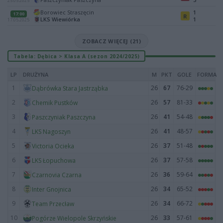
25.05.2025
Borowiec Straszęcin
1
17:00
R
LKS Wiewiórka
1
17.05.2025
ZOBACZ WIĘCEJ (21)
Tabela: Dębica > Klasa A (sezon 2024/2025)
LP
DRUŻYNA
M
PKT
GOLE
FORMA
1
26
67
76-29
Dąbrówka Stara Jastrząbka
2
26
57
81-33
Chemik Pustków
3
26
41
54-48
Paszczyniak Paszczyna
4
26
41
48-57
LKS Nagoszyn
5
26
37
51-48
Victoria Ocieka
6
26
37
57-58
LKS Łopuchowa
7
26
36
59-64
Czarnovia Czarna
8
26
34
65-52
Inter Gnojnica
9
26
34
66-72
Team Przecław
10
26
33
57-61
Pogórze Wielopole Skrzyńskie