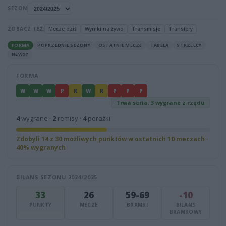
SEZON
ZOBACZ TEŻ:
Mecze dziś
Wyniki na żywo
Transmisje
Transfery
FORMA
POPRZEDNIE SEZONY
OSTATNIE MECZE
TABELA
STRZELCY
NEWSY
FORMA
W
W
W
P
R
W
R
P
P
P
Trwa seria: 3 wygrane z rzędu
4
wygrane ·
2
remisy ·
4
porażki
Zdobyli 14 z 30 możliwych punktów w ostatnich 10 meczach ·
40% wygranych
BILANS SEZONU 2024/2025
33
26
59-69
-10
PUNKTY
MECZE
BRAMKI
BILANS
BRAMKOWY