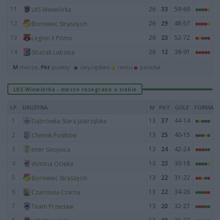
11
26
33
59-69
LKS Wiewiórka
12
26
29
48-57
Borowiec Straszęcin
13
26
23
52-72
Legion II Pilzno
14
26
12
38-91
Strażak Lubzina
M
mecze,
Pkt
punkty ·
zwycięstwo
remis
porażka
LKS Wiewiórka - mecze rozegrane u siebie
LP
DRUŻYNA
M
PKT
GOLE
FORMA
1
13
37
44-14
Dąbrówka Stara Jastrząbka
2
13
25
40-15
Chemik Pustków
3
13
24
42-24
Inter Gnojnica
4
13
23
30-18
Victoria Ocieka
5
13
22
31-22
Borowiec Straszęcin
6
13
22
34-26
Czarnovia Czarna
7
13
20
32-27
Team Przecław