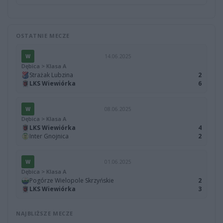
OSTATNIE MECZE
W
14.06.2025
Dębica > Klasa A
Strażak Lubzina
2
LKS Wiewiórka
6
W
08.06.2025
Dębica > Klasa A
LKS Wiewiórka
4
Inter Gnojnica
2
W
01.06.2025
Dębica > Klasa A
Pogórze Wielopole Skrzyńskie
2
LKS Wiewiórka
3
NAJBLIŻSZE MECZE