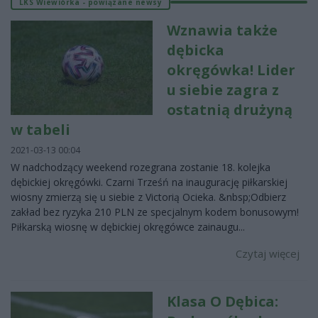
LKS Wiewiórka - powiązane newsy
Wznawia także
dębicka
okręgówka! Lider
u siebie zagra z
ostatnią drużyną
w tabeli
2021-03-13 00:04
W nadchodzący weekend rozegrana zostanie 18. kolejka
dębickiej okręgówki. Czarni Trześń na inaugurację piłkarskiej
wiosny zmierzą się u siebie z Victorią Ocieka. &nbsp;Odbierz
zakład bez ryzyka 210 PLN ze specjalnym kodem bonusowym!
Piłkarską wiosnę w dębickiej okręgówce zainaugu...
Czytaj więcej
Klasa O Dębica: