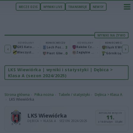
MECZE DZIŚ
WYNIKI LIVE
TRANSMISJE
NEWSY
WYNIKI NA ŻYWO
ECZU
ODWOŁANY
KONIEC MECZU
ODWOŁANY
KONIEC MECZU
1
GKS Katowice
-
3
Raków Częstochowa
-
2
Bruk-Bet Termalica Nieciecza
Lech Poznań
Śląsk II Wrocław
‹
›
Wieczysta Kraków
-
Zagłębie Lubin
-
2
0
0
Warta Poznań
Piast Gliwice
Górnik Łęczna
LKS Wiewiórka | wyniki i statystyki | Dębica >
Klasa A (sezon 2024/2025)
Strona główna
Piłka nożna
Tabele / statystyki
Dębica > Klasa A
LKS Wiewiórka
AKTUALNE MIEJSCE
LKS Wiewiórka
11.
DĘBICA > KLASA A · SEZON 2024/2025
z 14 drużyn · 33 pkt