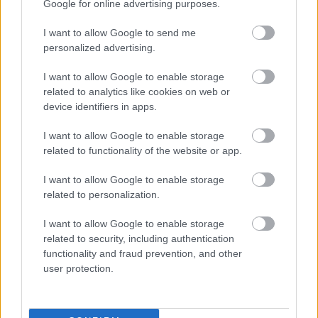
Google for online advertising purposes.
Zespół LKS-u Wiewiórka wygrał rywalizację w grupie II dębickiej
I want to allow Google to send me
A klasy. Podopieczni Pawła Zydronia zagrają więc w nowym
personalized advertising.
sezonie w klasie okręgowej. Trener Paweł Zydroń pracuje z
piłkarzami LKS-u Wiewiórka od zimy 2012 roku. Ostatnie
I want to allow Google to enable storage
tygodnie są dla niego szczególnie szczęśliwe,...
related to analytics like cookies on web or
device identifiers in apps.
Czytaj więcej
I want to allow Google to enable storage
related to functionality of the website or app.
LKS Wiewiórka - wszystkie powiązane newsy
I want to allow Google to enable storage
related to personalization.
Asseco Resovia
Developres Rzeszów
ITA TOOLS Stal Mielec
I want to allow Google to enable storage
|
|
|
Cellfast Wilki Krosno
Texom Stal Rzeszów
Stal Mielec
related to security, including authentication
|
|
|
Motor Lublin
functionality and fraud prevention, and other
Stal Rzeszów
Stal Stalowa Wola
Wisła Kraków
|
|
|
|
user protection.
Resovia
Wieczysta Kraków
Sandecja Nowy Sącz
|
|
|
Siarka Tarnobrzeg
Wisłoka Dębica
4 liga podkarpacka
|
|
|
JKS Jarosław
Karpaty Krosno
|