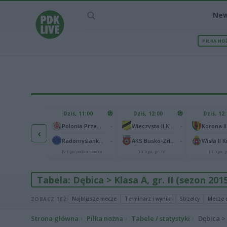
Ne
PIŁKA NO
IEC MECZU
Dziś, 11:00
Dziś, 12:00
Dziś, 12
1
Polonia Warszawa
-
-
Polonia Przemyśl
Wieczysta II Kraków
Korona II
‹
1
ch Chorzów
-
-
Radomyślanka Radomyśl Wielki
AKS Busko-Zdrój
Wisła II 
I liga
IV liga podkarpacka
III liga, gr. IV
III liga, g
Tabela: Dębica > Klasa A, gr. II (sezon 201
Najbliższe mecze
Terminarz i wyniki
Strzelcy
Mecze 
ZOBACZ TEŻ:
Strona główna
Piłka nożna
Tabele / statystyki
Dębica > 