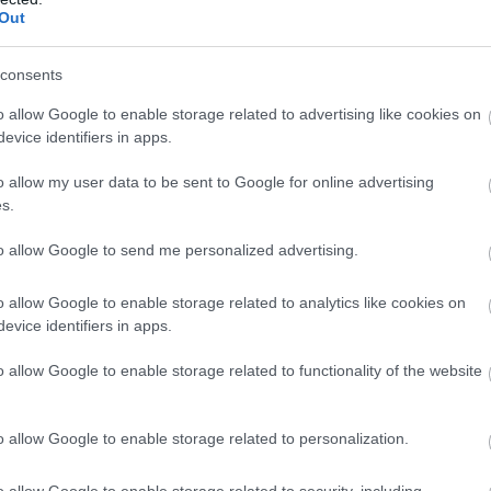
12
14
4
2
6
17-2
Out
12
13
3
4
5
16-2
consents
12
8
2
2
8
20-2
o allow Google to enable storage related to advertising like cookies on
12
6
1
3
8
15-3
evice identifiers in apps.
12
5
1
2
9
10-2
o allow my user data to be sent to Google for online advertising
12
0
0
0
12
9-8
s.
wo
remis
porażka
to allow Google to send me personalized advertising.
o allow Google to enable storage related to analytics like cookies on
nie
2015/2016
? Dobrze trafiłeś! Na tej stronie znajdziesz kompleksowe zestawi
evice identifiers in apps.
 innych istotnych danych, które na bieżąco odzwierciedlają przebieg rozgrywek
o allow Google to enable storage related to functionality of the website
a także statystyki takie jak liczba zwycięstw, remisów i porażek oraz bilans bra
ecze, nasza tabela to źródło wiedzy, które pomoże Ci analizować formę pos
o allow Google to enable storage related to personalization.
ramek
zdobywanych i traconych przez każdą drużynę. Dowiesz się też, w ilu 
o allow Google to enable storage related to security, including