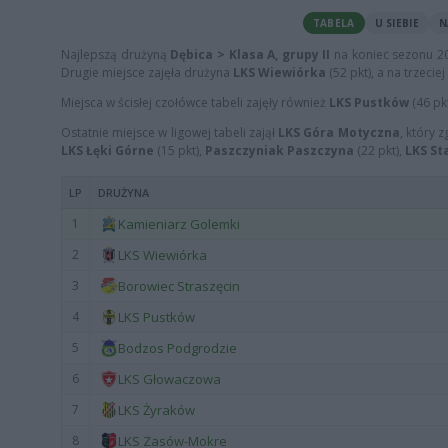
TABELA
U SIEBIE
N
Najlepszą drużyną
Dębica > Klasa A, grupy II
na koniec sezonu 2
Drugie miejsce zajęła drużyna
LKS Wiewiórka
(52 pkt), a na trzecie
Miejsca w ścisłej czołówce tabeli zajęły również
LKS Pustków
(46 pk
Ostatnie miejsce w ligowej tabeli zajął
LKS Góra Motyczna
, który 
LKS Łęki Górne
(15 pkt),
Paszczyniak Paszczyna
(22 pkt),
LKS St
LP
DRUŻYNA
1
Kamieniarz Golemki
2
LKS Wiewiórka
3
Borowiec Straszęcin
4
LKS Pustków
5
Bodzos Podgrodzie
6
LKS Głowaczowa
7
LKS Żyraków
8
LKS Zasów-Mokre