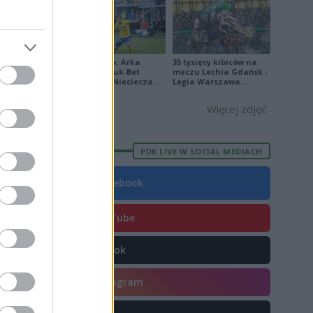
6
6
9
Ekstraklasa: Arka
35 tysięcy kibiców na
Gdynia - Bruk-Bet
meczu Lechia Gdańsk -
2
Termalica Nieciecza 2-
Legia Warszawa
3 [ZDJĘCIA]
[OPRAWA, ZDJĘCIA]
5
Więcej zdjęć
6
PDK LIVE W SOCIAL MEDIACH
Facebook
enie pozycji
.
YouTube
TikTok
mkowy. Jeśli
zczególnych
Instagram
spotkaniach