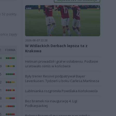
e 52 punkty.
końca zajęły
2026-08-07 22:28
W Wiślackich Derbach lepsza ta z
E
FORMA
Krakowa
4
Hetman prowadził i grał w osłabieniu. Podlasie
9
uratowało remis w końcówce
5
Były trener Resovii podpatrywał Bayer
Leverkusen. Tydzień u boku Carlesa Martíneza
2
1
Lublinianka rozgromiła Powiślaka Końskowola
8
Bez bramek na inaugurację 4. Ligi
Podkarpackiej
4
5
Polonia Przemyśl ma nowego napastnika.