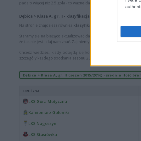
padało więcej niż 2.5 gola - to ważne dane dla fanów zakładów bukma
authenti
Dębica > Klasa A, gr. II - klasyfikacja najlepszych strzelców
Na stronie znajdziesz również
klasyfikację najlepszych strzelcó
Staramy się na bieżąco aktualizować dane, żeby prezentowane wyniki i s
że tak nie jest - daj nam znać. Zajmiemy się tym. To sprawia, że nas
Chcesz wiedzieć, kiedy odbędą się kolejne mecze lub jak zakończ
szczegóły każdego spotkania sezonu 2015/2016.
Dębica > Klasa A, gr. II (sezon 2015/2016) - średnia ilość br
DRUŻYNA
LKS Góra Motyczna
Kamieniarz Golemki
LKS Nagoszyn
LKS Stasiówka