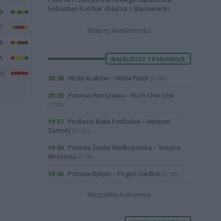
Sebastian Kuźniar dołącza z Błażowianki
9
7
Więcej wiadomości
6
5
NAJBLIŻSZE TRANSMISJE
61
Wisła Kraków – Wisła Płock
20:30
(07.08)
Polonia Warszawa – Ruch Chorzów
20:30
(07.08)
Podlasie Biała Podlaska – Hetman
19:57
Zamość
(07.08)
Polonia Środa Wielkopolska – Victoria
19:00
Września
(07.08)
Polonia Bytom – Pogoń Siedlce
18:00
(07.08)
Wszystkie transmisje