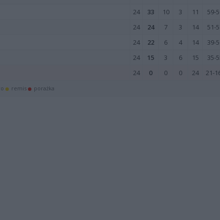
24
33
10
3
11
59-5
24
24
7
3
14
51-5
24
22
6
4
14
39-5
24
15
3
6
15
35-5
24
0
0
0
24
21-1
wo
remis
porażka