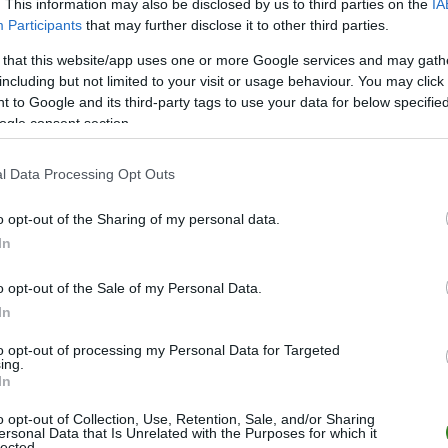
12
17
5
2
5
29-3
. This information may also be disclosed by us to third parties on the
IA
Participants
that may further disclose it to other third parties.
12
16
5
1
6
31-2
 that this website/app uses one or more Google services and may gath
12
9
2
3
7
20-2
including but not limited to your visit or usage behaviour. You may click 
12
0
0
0
12
12-7
 to Google and its third-party tags to use your data for below specifi
ogle consent section.
wo
remis
porażka
l Data Processing Opt Outs
M
PKT
Z
R
P
GOL
o opt-out of the Sharing of my personal data.
In
12
23
7
2
3
42-2
12
23
7
2
3
34-1
o opt-out of the Sale of my Personal Data.
12
22
7
1
4
27-1
In
12
22
6
4
2
31-1
to opt-out of processing my Personal Data for Targeted
ing.
12
19
5
4
3
28-2
In
12
16
5
1
6
28-3
o opt-out of Collection, Use, Retention, Sale, and/or Sharing
12
15
5
0
7
22-2
ersonal Data that Is Unrelated with the Purposes for which it
lected.