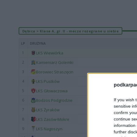
Dębica > Klasa A, gr. II - mecze rozegrane u siebie
LP
DRUŻYNA
1
LKS Wiewiórka
2
Kamieniarz Golemki
3
Borowiec Straszęcin
4
LKS Pustków
podkarpaci
5
LKS Głowaczowa
If you wish 
6
Bodzos Podgrodzie
sensitive in
7
LKS Żyraków
confirm you
continue se
8
LKS Zasów-Mokre
information 
9
LKS Nagoszyn
further disc