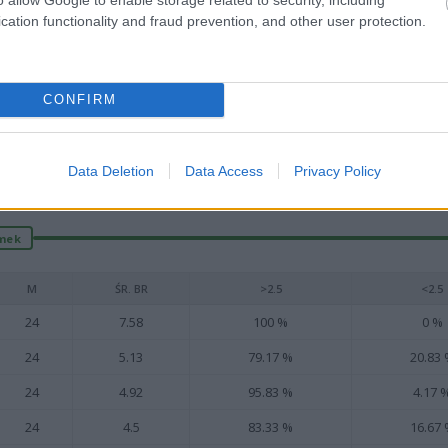
cherskich i pasjonatów piłkarskich analiz.
cation functionality and fraud prevention, and other user protection.
w
, z listą zawodników, którzy zdobyli najwięcej bramek w sezonie 2015/2016.
CONFIRM
tatystyki ligi Dębica > Klasa A, gr. II. były zgodne z rzeczywistością. Jeżeli ok
za tabela to nie tylko narzędzie informacyjne, ale również wiarygodne źródło wie
yły się poprzednie kolejki? Zajrzyj do
sekcji z terminarzem i wynikami
- zna
Data Deletion
Data Access
Privacy Policy
amek
M
ŚR. BR
>2.5
<2.5
24
7.58
100 %
0 %
24
5.13
79.17 %
20.83
24
4.92
95.83 %
4.17 
24
4.5
83.33 %
16.67