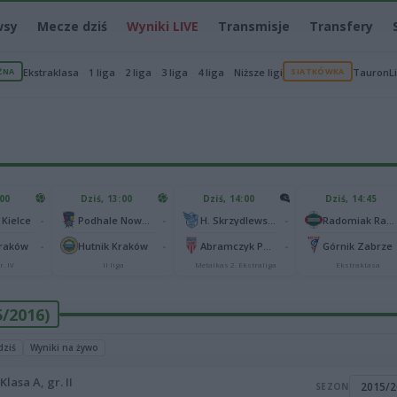
wsy
Mecze dziś
Wyniki LIVE
Transmisje
Transfery
ŻNA
Ekstraklasa
1 liga
2 liga
3 liga
4 liga
Niższe ligi
SIATKÓWKA
TauronL
:00
Dziś, 13:00
Dziś, 14:00
Dziś, 14:45
-
-
-
 Kielce
Podhale Nowy Targ
H. Skrzydlewska Orzeł Łódź
Radomiak Radom
-
-
-
Kraków
Hutnik Kraków
Abramczyk Polonia Bydgoszcz
Górnik Zabrze
r. IV
II liga
Metalkas 2. Ekstraliga
Ekstraklasa
5/2016)
dziś
Wyniki na żywo
Klasa A, gr. II
SEZON