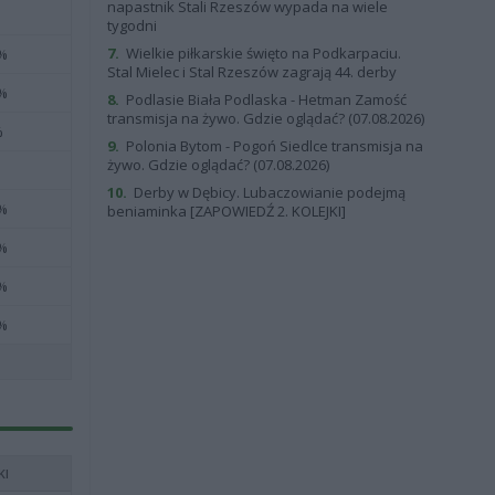
napastnik Stali Rzeszów wypada na wiele
tygodni
7.
Wielkie piłkarskie święto na Podkarpaciu.
 %
Stal Mielec i Stal Rzeszów zagrają 44. derby
 %
8.
Podlasie Biała Podlaska - Hetman Zamość
transmisja na żywo. Gdzie oglądać? (07.08.2026)
%
9.
Polonia Bytom - Pogoń Siedlce transmisja na
żywo. Gdzie oglądać? (07.08.2026)
10.
Derby w Dębicy. Lubaczowianie podejmą
 %
beniaminka [ZAPOWIEDŹ 2. KOLEJKI]
 %
 %
 %
KI