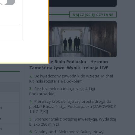
X
NAJCZĘŚCIEJ CZYTANE
azałoby się,
dzy o lidze
jdziesz tam
1.
Podlasie Biała Podlaska - Hetman
Zamość na żywo. Wynik i relacja LIVE
2.
Doświadczony zawodnik do wzięcia. Michał
Kitliński rozstał się z Sokołem
3.
Bez bramek na inaugurację 4. Ligi
Podkarpackiej
4.
Pierwszy krok do raju czy prosta droga do
piekła? Rusza 4. Liga Podkarpacka [ZAPOWIEDŹ
 %
1. KOLEJKI]
%
5.
Sponsor Stali z potężną inwestycją. Wydadzą
blisko 280 mln zł
 %
6.
Fatalny pech Aleksandra Buksy! Nowy