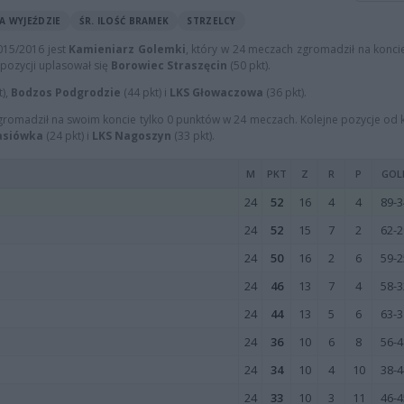
A WYJEŹDZIE
ŚR. ILOŚĆ BRAMEK
STRZELCY
015/2016 jest
Kamieniarz Golemki
, który w 24 meczach zgromadził na konci
j pozycji uplasował się
Borowiec Straszęcin
(50 pkt).
t),
Bodzos Podgrodzie
(44 pkt) i
LKS Głowaczowa
(36 pkt).
zgromadził na swoim koncie tylko 0 punktów w 24 meczach. Kolejne pozycje od 
asiówka
(24 pkt) i
LKS Nagoszyn
(33 pkt).
M
PKT
Z
R
P
GOL
24
52
16
4
4
89-3
24
52
15
7
2
62-2
24
50
16
2
6
59-2
24
46
13
7
4
58-3
24
44
13
5
6
63-3
24
36
10
6
8
56-4
24
34
10
4
10
38-4
24
33
10
3
11
46-4