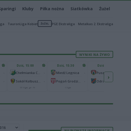
Sparingi
Kluby
Piłka nożna
Siatkówka
Żużel
iga
TauronLiga Kobiet
ŻUŻEL
PGE Ekstraliga
Metalkas 2. Ekstraliga
WYNIKI NA ŻYWO
Dziś, 15:00
Dziś, 15:30
Dziś, 15:30
-
-
-
-
Chełmianka Chełm
Miedź Legnica
Puszcza Niepołomice
›
-
-
-
-
Sokół Kolbuszowa Dolna
Pogoń Grodzisk Mazowiecki
Odra Opole
III liga, gr. IV
I liga
I liga
NAJNOWSZE INFORMACJE