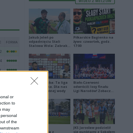
WIDEO Z MECZÓW
Jakub Jeleń po
Piłkarskie Bagienko na
odpadnięciu Stali
żywo: czwartek, godz.
E
FORMA
Stalowa Wola: Zabrakło
17:00
doświadczenia
2
4
9
1
Damian Skiba: Ta liga
Biało-Czerwoni
jest brutalna. Dla nas
odwrócili losy finału
2
to kubeł zimnej wody
Ligi Narodów! Zobacz
skrót
sonal or
2
ection to
8
ou may
 personal
8
out of the
6
Stal Mielec
JKS Jarosław podzielił
 downstream
zremisowała z
się punktami z Sokołem