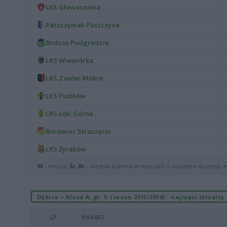
LKS Głowaczowa
Paszczyniak Paszczyna
Bodzos Podgrodzie
LKS Wiewiórka
LKS Zasów-Mokre
LKS Pustków
LKS Łęki Górne
Borowiec Straszęcin
LKS Żyraków
M
- mecze,
Śr. Br
- średnia bramek w meczach z udziałem drużyny,
>
Dębica > Klasa A, gr. II (sezon 2015/2016) - najlepsi strzelcy
LP
PIŁKARZ