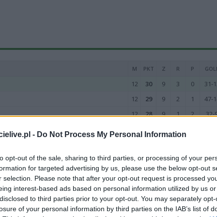
M
PKT
Z
R
P
GOL
12
30
9
3
0
31-1
12
29
9
2
1
47-1
12
28
9
1
2
32-
12
27
8
3
1
30-1
elive.pl -
Do Not Process My Personal Information
12
23
7
2
3
40-2
to opt-out of the sale, sharing to third parties, or processing of your per
12
21
6
3
3
29-1
formation for targeted advertising by us, please use the below opt-out s
12
20
6
2
4
21-1
r selection. Please note that after your opt-out request is processed y
eing interest-based ads based on personal information utilized by us or
12
18
5
3
4
24-1
disclosed to third parties prior to your opt-out. You may separately opt-
12
17
5
2
5
31-2
losure of your personal information by third parties on the IAB’s list of