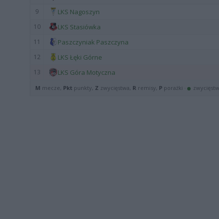
9
LKS Nagoszyn
10
LKS Stasiówka
11
Paszczyniak Paszczyna
12
LKS Łęki Górne
13
LKS Góra Motyczna
M
mecze,
Pkt
punkty,
Z
zwycięstwa,
R
remisy,
P
porażki ·
zwycięst