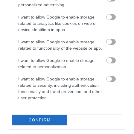
będziemy podawać wyniki. SKS RACŁAWICE - LZS ŻABNO 1-5 (0-
personalized advertising.
3) 0-1 Dawid&nbsp;Kawecki (10) 0-2 Tomasz Szafran (14-karny)
0-3 Tomasz Szafran (20) 0-4 Adrian Kowalik (58) 0-5 Damian
I want to allow Google to enable storage
Kawecki ...
related to analytics like cookies on web or
device identifiers in apps.
Czytaj więcej
I want to allow Google to enable storage
related to functionality of the website or app.
LZS Żabno - wszystkie powiązane newsy
I want to allow Google to enable storage
related to personalization.
Asseco Resovia
Developres Rzeszów
ITA TOOLS Stal Mielec
I want to allow Google to enable storage
|
|
|
Cellfast Wilki Krosno
Texom Stal Rzeszów
Stal Mielec
related to security, including authentication
|
|
|
Motor Lublin
Stal Rzeszów
Stal Stalowa Wola
Wisła Kraków
functionality and fraud prevention, and other
|
|
|
|
user protection.
Resovia
Wieczysta Kraków
Sandecja Nowy Sącz
|
|
|
Siarka Tarnobrzeg
Wisłoka Dębica
4 liga podkarpacka
|
|
|
JKS Jarosław
Karpaty Krosno
|
CONFIRM
Mecze dziś
Wyniki LIVE
Transmisje
O nas
Kontakt
|
|
|
|
|
Polityka prywatności
pehasports.com
| Polecamy:
|