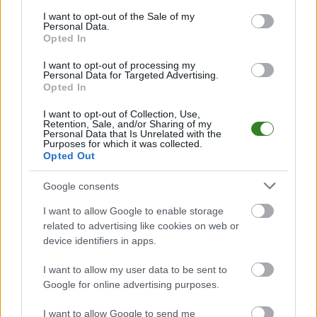
2016)
consent section.
I want to opt-out of the Sale of my
2016-01-01 07:12
Personal Data.
Opted In
Znamy plan sparingów LZS-u Żabno (klasa B1 Stalowa Wola) w
I want to opt-out of processing my
okresie przygotowawczym do rundy wiosennej. &nbsp; - Mamy
Personal Data for Targeted Advertising.
Opted In
w planie rozegranie 8 sparingów. Oprócz tych ustalonych w
poniższym planie będzie też kilka na sztucznej nawierzchni -
I want to opt-out of Collection, Use,
poinformowali działacze LZS-u Żabno, który występ...
Retention, Sale, and/or Sharing of my
Personal Data that Is Unrelated with the
Czytaj więcej
Purposes for which it was collected.
Opted Out
Google consents
Okręgowy Puchar
Polski Stalowa
I want to allow Google to enable storage
related to advertising like cookies on web or
Wola: I runda (2
device identifiers in apps.
sierpnia)
I want to allow my user data to be sent to
2015-08-02 20:21
Google for online advertising purposes.
Dziś odbyły się mecze I rundy okręgowego
Pucharu&nbsp;Polsku w podokręgu Stalowa Wola. Sukcesywnie
I want to allow Google to send me