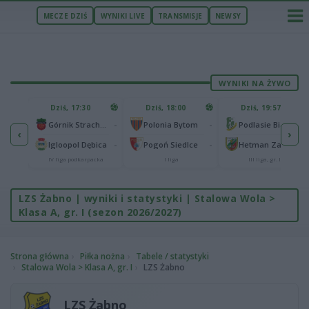
MECZE DZIŚ
WYNIKI LIVE
TRANSMISJE
NEWSY
WYNIKI NA ŻYWO
U
Dziś, 17:30
Dziś, 18:00
Dziś, 19:57
65
lonia Bydgoszcz
-
-
-
Górnik Strachocina
Polonia Bytom
Podlasie Biała Podlaska
‹
›
25
-
-
-
Igloopol Dębica
Pogoń Siedlce
Hetman Zamość
aliga
IV liga podkarpacka
I liga
III liga, gr. IV
LZS Żabno | wyniki i statystyki | Stalowa Wola >
Klasa A, gr. I (sezon 2026/2027)
Strona główna
Piłka nożna
Tabele / statystyki
Stalowa Wola > Klasa A, gr. I
LZS Żabno
LZS Żabno