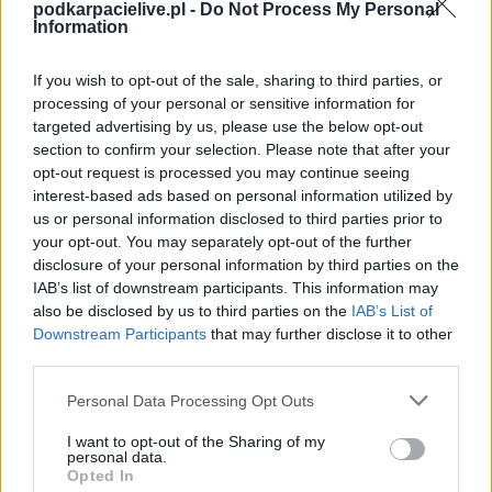
&nbsp; W kolejnych meczach sparingowych piłkarze z Ż...
podkarpacielive.pl -
Do Not Process My Personal
Information
Czytaj więcej
If you wish to opt-out of the sale, sharing to third parties, or
processing of your personal or sensitive information for
WIDEO: KS Żupawa
targeted advertising by us, please use the below opt-out
section to confirm your selection. Please note that after your
- LZS Żabno 3-0
opt-out request is processed you may continue seeing
[SKRÓT MECZU]
interest-based ads based on personal information utilized by
2016-05-17 15:05
us or personal information disclosed to third parties prior to
your opt-out. You may separately opt-out of the further
Skrót wideo z meczu 20. kolejki klasy B1 Stalowa Wola
disclosure of your personal information by third parties on the
pomiędzy KS&nbsp;Żupawa a LZS Żabno. KS ŻUPAWA - LZS
IAB’s list of downstream participants. This information may
ŻABNO 3-0 (1-0) 1-0 Marcin Faliszewski (8) 2-0 Zbigniew Kozieł
also be disclosed by us to third parties on the
IAB’s List of
(46) 3-0 Zbigniew Kozieł (65) &nbsp; ...
Downstream Participants
that may further disclose it to other
third parties.
Czytaj więcej
Please note that this website/app uses one or more Google
Personal Data Processing Opt Outs
services and may gather and store information including but
Plan sparingów
not limited to your visit or usage behaviour. You may click to
I want to opt-out of the Sharing of my
personal data.
LZS Żabno (zima
grant or deny consent to Google and its third-party tags to
Opted In
use your data for below specified purposes in below Google