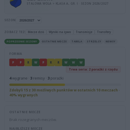
STALOWA WOLA > KLASA A, GR. I · SEZON 2026/2027
SEZON
ZOBACZ TEŻ:
Mecze dziś
Wyniki na żywo
Transmisje
Transfery
POPRZEDNIE SEZONY
OSTATNIE MECZE
TABELA
STRZELCY
NEWSY
FORMA
P
P
R
W
P
R
R
W
W
W
Trwa seria: 2 porażki z rzędu
4
wygrane ·
3
remisy ·
3
porażki
Zdobyli 15 z 30 możliwych punktów w ostatnich 10 meczach ·
40% wygranych
OSTATNIE MECZE
Brak rozegranych meczów.
NAJBLIŻSZE MECZE