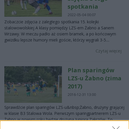
spotkania
2022-05-04 00:07
Zobaczcie zdjęcia z zaległego spotkania 15. kolejki
stalowowolskiej A klasy pomiędzy LZS-em Żabno a Sanem
Wrzawy. W meczu padło aż osiem bramek, a po końcowym
gwizdku lepsze humory mieli goście, którzy wygrali 3-5....
Czytaj więcej
Plan sparingów
LZS-u Żabno (zima
2017)
2016-12-31 13:00
Sprawdźcie plan sparingów LZS-u&nbsp;Żabno, drużyny grającej
w klasie B3 Stalowa Wola. Pierwszym sparingpartnerem LZS-u
Żabno w nowym roku będzie drużyna Juniora Zakrzów. To
spotkanie zostanie rozegrane na euroboisku w Tarnobrzegu.