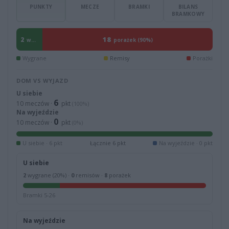
PUNKTY
MECZE
BRAMKI
BILANS
BRAMKOWY
18
2
wygrane (10%)
porażek (90%)
Wygrane
Remisy
Porażki
DOM VS WYJAZD
U siebie
6
10 meczów ·
pkt
(100%)
Na wyjeździe
0
10 meczów ·
pkt
(0%)
U siebie · 6 pkt
Łącznie 6 pkt
Na wyjeździe · 0 pkt
U siebie
2
wygrane (20%) ·
0
remisów ·
8
porażek
Bramki 5-26
Na wyjeździe