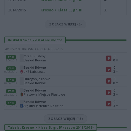
2014/2015
Krosno > Klasa C, gr. III
3.
ZOBACZ WIĘCEJ (5)
Beskid Równe - ostatnie mecze
2018/2019 · KROSNO > KLASA B, GR. IV
Orzeł Pustyny
3
17:00
P
Beskid Równe
0
*
16.06.2019
Beskid Równe
0
17:00
P
LKS Lubatowa
3
*
09.06.2019
Huragan Jasionka
3
17:00
P
Beskid Równe
0
*
02.06.2019
Beskid Równe
0
17:00
P
Piastovia Miejsce Piastowe
3
*
26.05.2019
Beskid Równe
0
17:00
P
Błękitni Jasienica Rosielna
3
*
12.05.2019
ZOBACZ WIĘCEJ (15)
Tabela: Krosno > Klasa B, gr. IV (sezon 2018/2019)