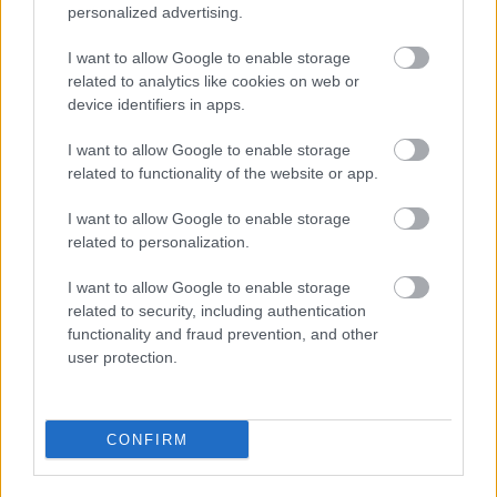
personalized advertising.
mecz kontrolny Beskid Równe rozegra 14 lutego z Florianem
Rymanów Zdrój. &nbsp; Wśród późniejszych sparingpartnerów
I want to allow Google to enable storage
Beskidu będą m.in. LKS Lubatówka, Grodz...
related to analytics like cookies on web or
device identifiers in apps.
Czytaj więcej
I want to allow Google to enable storage
related to functionality of the website or app.
Beskid Równe - wszystkie powiązane newsy
I want to allow Google to enable storage
related to personalization.
Asseco Resovia
Developres Rzeszów
ITA TOOLS Stal Mielec
I want to allow Google to enable storage
|
|
|
Cellfast Wilki Krosno
Texom Stal Rzeszów
Stal Mielec
related to security, including authentication
|
|
|
Motor Lublin
functionality and fraud prevention, and other
Stal Rzeszów
Stal Stalowa Wola
Wisła Kraków
|
|
|
|
user protection.
Resovia
Wieczysta Kraków
Sandecja Nowy Sącz
|
|
|
Siarka Tarnobrzeg
Wisłoka Dębica
4 liga podkarpacka
|
|
|
JKS Jarosław
Karpaty Krosno
|
CONFIRM
Mecze dziś
Wyniki LIVE
Transmisje
O nas
Kontakt
|
|
|
|
|
Polityka prywatności
pehasports.com
| Polecamy:
|