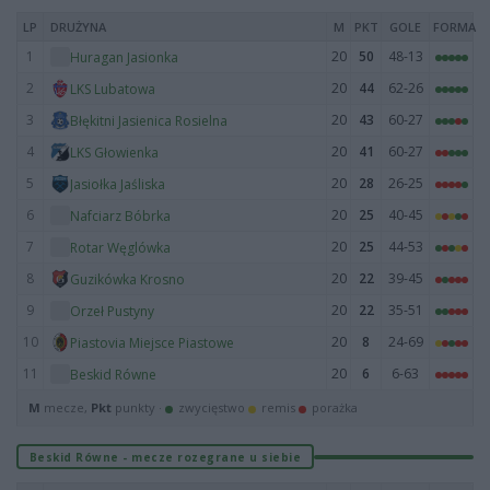
LP
DRUŻYNA
M
PKT
GOLE
FORMA
1
20
50
48-13
Huragan Jasionka
2
20
44
62-26
LKS Lubatowa
3
20
43
60-27
Błękitni Jasienica Rosielna
4
20
41
60-27
LKS Głowienka
5
20
28
26-25
Jasiołka Jaśliska
6
20
25
40-45
Nafciarz Bóbrka
7
20
25
44-53
Rotar Węglówka
8
20
22
39-45
Guzikówka Krosno
9
20
22
35-51
Orzeł Pustyny
10
20
8
24-69
Piastovia Miejsce Piastowe
11
20
6
6-63
Beskid Równe
M
mecze,
Pkt
punkty ·
zwycięstwo
remis
porażka
Beskid Równe - mecze rozegrane u siebie