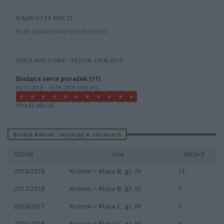
NAJBLIŻSZE MECZE
Brak zaplanowanych meczów.
SERIE MECZOWE · SEZON 2018/2019
Bieżąca seria porażek (11)
04.11.2018 - 16.06.2019 (224 dni)
P
P
P
P
P
P
P
P
P
P
P
POKAŻ MECZE
Beskid Równe - występy w sezonach
SEZON
LIGA
MIEJSCE
2018/2019
Krosno > Klasa B, gr. IV
11.
2017/2018
Krosno > Klasa B, gr. IV
7.
2016/2017
Krosno > Klasa C, gr. III
7.
2015/2016
Krosno > Klasa C, gr. III
4.