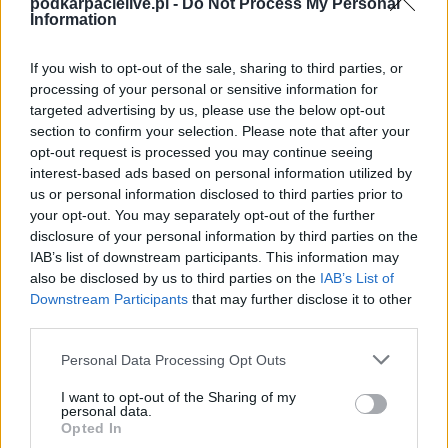
podkarpacielive.pl -
Do Not Process My Personal
1
10
25
20-7
Huragan Jasionka
Information
2
10
21
33-15
Błękitni Jasienica Rosielna
If you wish to opt-out of the sale, sharing to third parties, or
3
10
20
36-13
LKS Głowienka
processing of your personal or sensitive information for
4
10
19
23-15
LKS Lubatowa
targeted advertising by us, please use the below opt-out
5
section to confirm your selection. Please note that after your
10
13
11-15
Jasiołka Jaśliska
opt-out request is processed you may continue seeing
6
10
11
12-23
Nafciarz Bóbrka
interest-based ads based on personal information utilized by
7
10
11
20-30
Rotar Węglówka
us or personal information disclosed to third parties prior to
your opt-out. You may separately opt-out of the further
8
10
9
20-21
Guzikówka Krosno
disclosure of your personal information by third parties on the
9
10
9
14-31
Orzeł Pustyny
IAB’s list of downstream participants. This information may
10
10
4
13-34
Piastovia Miejsce Piastowe
also be disclosed by us to third parties on the
IAB’s List of
Downstream Participants
that may further disclose it to other
11
10
0
1-37
Beskid Równe
third parties.
M
mecze,
Pkt
punkty ·
zwycięstwo
remis
porażka
Please note that this website/app uses one or more Google
Personal Data Processing Opt Outs
services and may gather and store information including but
Beskid Równe - strzelcy bramek
not limited to your visit or usage behaviour. You may click to
I want to opt-out of the Sharing of my
personal data.
grant or deny consent to Google and its third-party tags to
LP.
PIŁKARZ
BRAMKI
Opted In
use your data for below specified purposes in below Google