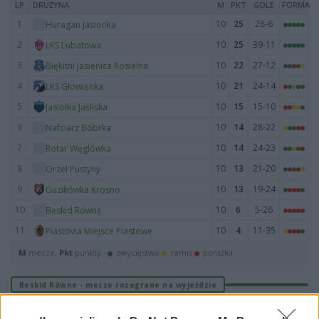
LP
DRUŻYNA
M
PKT
GOLE
FORMA
1
10
25
28-6
Huragan Jasionka
2
10
25
39-11
LKS Lubatowa
3
10
22
27-12
Błękitni Jasienica Rosielna
4
10
21
24-14
LKS Głowienka
5
10
15
15-10
Jasiołka Jaśliska
6
10
14
28-22
Nafciarz Bóbrka
7
10
14
24-23
Rotar Węglówka
8
10
13
21-20
Orzeł Pustyny
9
10
13
19-24
Guzikówka Krosno
10
10
6
5-26
Beskid Równe
11
10
4
11-35
Piastovia Miejsce Piastowe
M
mecze,
Pkt
punkty ·
zwycięstwo
remis
porażka
Beskid Równe - mecze rozegrane na wyjeździe
LP
DRUŻYNA
M
PKT
GOLE
FORMA