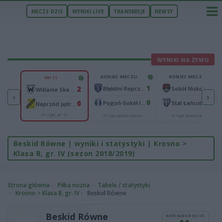
MECZE DZIŚ
WYNIKI LIVE
TRANSMISJE
NEWSY
WYNIKI NA ŻYWO
U
KONIEC MECZU
KONIEC MECZU
90+11
0
1
4
2
Siarka Tarnobrzeg
Błękitni Ropczyce
Sokół Nisko
Wiślanie Skawina
‹
›
1
0
3
0
iec
Pogoń-Sokół II Lubaczów
Stal Łańcut
Naprzód Jędrzejów
III liga, gr. IV
IV liga podkarpacka
IV liga podkarpacka
Beskid Równe | wyniki i statystyki | Krosno >
Klasa B, gr. IV (sezon 2018/2019)
Strona główna
Piłka nożna
Tabele / statystyki
Krosno > Klasa B, gr. IV
Beskid Równe
Beskid Równe
AKTUALNE MIEJSCE