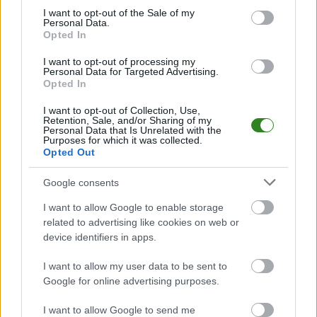
1
Sebastian Braja
5
consent section.
I want to opt-out of the Sale of my
Personal Data.
2
Kamil Kłap
2
Opted In
3
Kacper Bek
1
I want to opt-out of processing my
Personal Data for Targeted Advertising.
4
Mateusz Przybyłowski
1
Opted In
5
Daniel Sorys
1
I want to opt-out of Collection, Use,
Retention, Sale, and/or Sharing of my
Personal Data that Is Unrelated with the
ZOBACZ WIĘCEJ (1)
Purposes for which it was collected.
Opted Out
Beskid Równe - powiązane newsy
Google consents
Plan sparingów
I want to allow Google to enable storage
Beskidu Równe
related to advertising like cookies on web or
device identifiers in apps.
(zima 2016)
2016-01-17 09:47
I want to allow my user data to be sent to
Google for online advertising purposes.
Piłkarze Beskidu Równe do zajęć po przerwie zimowym wracają
I want to allow Google to send me
w lutym. Drużyna poznała już plan sparingów. &nbsp; Pierwszy