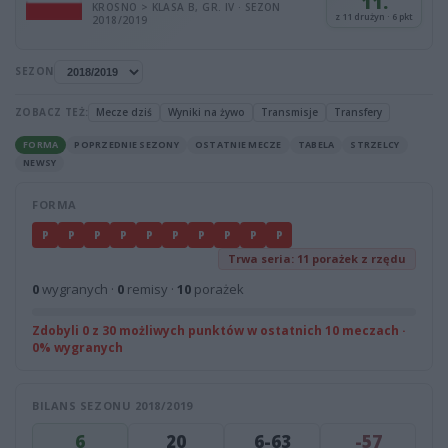
11.
KROSNO > KLASA B, GR. IV · SEZON
z 11 drużyn · 6 pkt
2018/2019
SEZON
ZOBACZ TEŻ:
Mecze dziś
Wyniki na żywo
Transmisje
Transfery
FORMA
POPRZEDNIE SEZONY
OSTATNIE MECZE
TABELA
STRZELCY
NEWSY
FORMA
P
P
P
P
P
P
P
P
P
P
Trwa seria: 11 porażek z rzędu
0
wygranych ·
0
remisy ·
10
porażek
Zdobyli 0 z 30 możliwych punktów w ostatnich 10 meczach ·
0% wygranych
BILANS SEZONU 2018/2019
6
20
6-63
-57