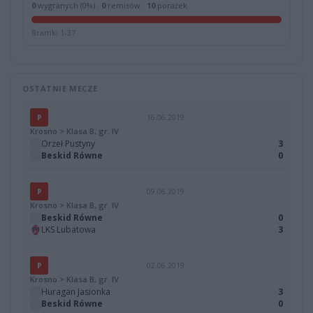
0
wygranych (0%) ·
0
remisów ·
10
porażek
Bramki 1-37
OSTATNIE MECZE
P
16.06.2019
Krosno > Klasa B, gr. IV
Orzeł Pustyny
3
Beskid Równe
0
P
09.06.2019
Krosno > Klasa B, gr. IV
Beskid Równe
0
LKS Lubatowa
3
P
02.06.2019
Krosno > Klasa B, gr. IV
Huragan Jasionka
3
Beskid Równe
0