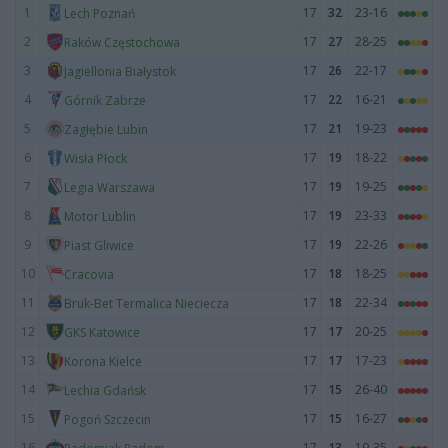
1
17
32
23-16
Lech Poznań
2
17
27
28-25
Raków Częstochowa
3
17
26
22-17
Jagiellonia Białystok
4
17
22
16-21
Górnik Zabrze
5
17
21
19-23
Zagłębie Lubin
6
17
19
18-22
Wisła Płock
7
17
19
19-25
Legia Warszawa
8
17
19
23-33
Motor Lublin
9
17
19
22-26
Piast Gliwice
10
17
18
18-25
Cracovia
11
17
18
22-34
Bruk-Bet Termalica Nieciecza
12
17
17
20-25
GKS Katowice
13
17
17
17-23
Korona Kielce
14
17
15
26-40
Lechia Gdańsk
15
17
15
16-27
Pogoń Szczecin
16
17
13
19-35