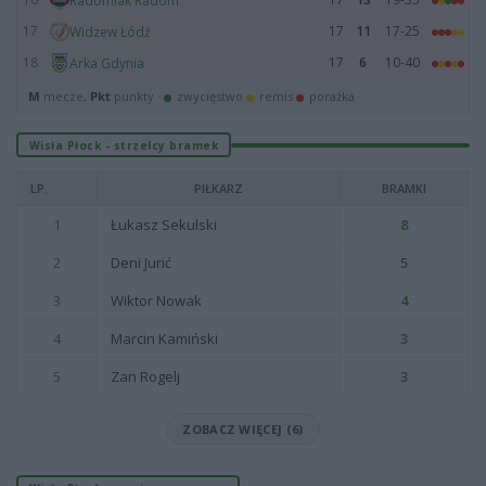
Radomiak Radom
17
17
11
17-25
Widzew Łódź
18
17
6
10-40
Arka Gdynia
M
mecze,
Pkt
punkty ·
zwycięstwo
remis
porażka
Wisła Płock - strzelcy bramek
LP.
PIŁKARZ
BRAMKI
1
Łukasz Sekulski
8
2
Deni Jurić
5
3
Wiktor Nowak
4
4
Marcin Kamiński
3
5
Zan Rogelj
3
ZOBACZ WIĘCEJ (6)