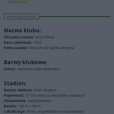
POKAŻ MECZE
Informacje o klubie
Nazwa klubu:
Oficjalna nazwa:
Wisła Płock
Data założenia:
1947
Pełna nazwa:
Wisła Płock Spółka Akcyjna
Barwy klubowe:
Kolory:
niebiesko-biało-niebieskie
Stadion:
Nazwa obiektu:
Orlen Stadion
Pojemność:
15 004 miejsca (wszystkie siedzące)
Oświetlenie:
zainstalowane
Boisko:
105 m x 68 m
Lokalizacja:
Płock, województwo mazowieckie