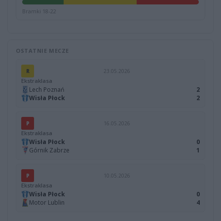
Bramki 18-22
OSTATNIE MECZE
R
23.05.2026
Ekstraklasa
Lech Poznań
2
Wisła Płock
2
P
16.05.2026
Ekstraklasa
Wisła Płock
0
Górnik Zabrze
1
P
10.05.2026
Ekstraklasa
Wisła Płock
0
Motor Lublin
4