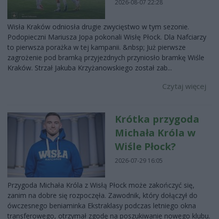
2026-08-07 22:28
Wisła Kraków odniosła drugie zwycięstwo w tym sezonie.
Podopieczni Mariusza Jopa pokonali Wisłę Płock. Dla Nafciarzy
to pierwsza porażka w tej kampanii. &nbsp; Już pierwsze
zagrożenie pod bramką przyjezdnych przyniosło bramkę Wiśle
Kraków. Strzał Jakuba Krzyżanowskiego został zab...
Czytaj więcej
Krótka przygoda
Michała Króla w
Wiśle Płock?
2026-07-29 16:05
Przygoda Michała Króla z Wisłą Płock może zakończyć się,
zanim na dobre się rozpoczęła. Zawodnik, który dołączył do
ówczesnego beniaminka Ekstraklasy podczas letniego okna
transferowego, otrzymał zgodę na poszukiwanie nowego klubu.