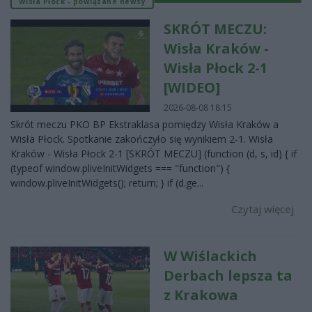
Wisła Płock - powiązane newsy
SKRÓT MECZU:
Wisła Kraków -
Wisła Płock 2-1
[WIDEO]
2026-08-08 18:15
Skrót meczu PKO BP Ekstraklasa pomiędzy Wisła Kraków a
Wisła Płock. Spotkanie zakończyło się wynikiem 2-1. Wisła
Kraków - Wisła Płock 2-1 [SKRÓT MECZU] (function (d, s, id) { if
(typeof window.pliveInitWidgets === "function") {
window.pliveInitWidgets(); return; } if (d.ge...
Czytaj więcej
W Wiślackich
Derbach lepsza ta
z Krakowa