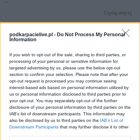
...
Czytaj więcej
Wisła Płock -
podkarpacielive.pl -
Do Not Process My Personal
Information
Górnik Zabrze
transmisja na
If you wish to opt-out of the sale, sharing to third parties, or
żywo. Gdzie
processing of your personal or sensitive information for
oglądać?
targeted advertising by us, please use the below opt-out
section to confirm your selection. Please note that after your
(16.05.2026)
opt-out request is processed you may continue seeing
2026-05-14 16:34
interest-based ads based on personal information utilized by
Przed nami mecz Wisła Płock - Górnik Zabrze. Transmisja na
us or personal information disclosed to third parties prior to
żywo ruszy w sobotę, 16 maja 2026 roku - start spotkania o
your opt-out. You may separately opt-out of the further
17:30. Sprawdź gdzie oglądać transmisję online (PKO BP
disclosure of your personal information by third parties on the
Ekstraklasa, 33. kolejka). Wisła Płock - Górnik Zabrze. Gdzie
IAB’s list of downstream participants. This information may
oglądać transmisję? Mecz Wisła Płock - Górnik...
also be disclosed by us to third parties on the
IAB’s List of
Downstream Participants
that may further disclose it to other
Czytaj więcej
third parties.