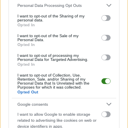
Please note that this website/app uses one or more Google
Personal Data Processing Opt Outs
services and may gather and store information including but
Jednostronne
not limited to your visit or usage behaviour. You may click to
I want to opt-out of the Sharing of my
widowisko w
personal data.
grant or deny consent to Google and its third-party tags to
Opted In
Płocku. Motor nie
use your data for below specified purposes in below Google
consent section.
dał szans rywalom
I want to opt-out of the Sale of my
Personal Data.
2026-05-10 17:16
Opted In
&nbsp;Motor Lublin z solidnym stylu pokonał na wyjeździe Wisłę
I want to opt-out of processing my
Płock, odnotowując wynik 4-0. &nbsp; Od pierwszych minut
Personal Data for Targeted Advertising.
meczu Wisły Płock z Motorem Lublin było widać, że goście
Opted In
przyjechali do Płocka po pełną pulę. Już w 7. minucie Bartosz
Wolski wykorzystał zamieszanie w polu k...
I want to opt-out of Collection, Use,
Retention, Sale, and/or Sharing of my
Personal Data that Is Unrelated with the
Czytaj więcej
Purposes for which it was collected.
Opted Out
Wisła Płock - Motor
Google consents
Lublin transmisja
I want to allow Google to enable storage
na żywo. Gdzie
related to advertising like cookies on web or
device identifiers in apps.