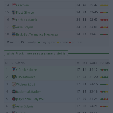
14
34
42
39-42
Cracovia
15
34
41
42-46
Piast Gliwice
16
34
38
62-65
Lechia Gdańsk
17
34
36
34-61
Arka Gdynia
18
34
34
43-65
Bruk-Bet Termalica Nieciecza
M
mecze,
Pkt
punkty ·
zwycięstwo
remis
porażka
Wisła Płock - mecze rozegrane u siebie
LP
DRUŻYNA
M
PKT
GOLE
FORMA
1
17
34
34-17
Górnik Zabrze
2
17
33
31-20
GKS Katowice
3
17
31
24-16
Widzew Łódź
4
17
31
33-18
Radomiak Radom
5
17
30
34-24
Jagiellonia Białystok
6
17
30
24-21
Arka Gdynia