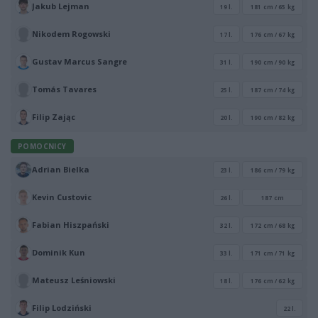
Jakub Lejman
19 l.
181 cm / 65 kg
Nikodem Rogowski
17 l.
176 cm / 67 kg
Gustav Marcus Sangre
31 l.
190 cm / 90 kg
Tomás Tavares
25 l.
187 cm / 74 kg
Filip Zając
20 l.
190 cm / 82 kg
POMOCNICY
Adrian Bielka
23 l.
186 cm / 79 kg
Kevin Custovic
26 l.
187 cm
Fabian Hiszpański
32 l.
172 cm / 68 kg
Dominik Kun
33 l.
171 cm / 71 kg
Mateusz Leśniowski
18 l.
176 cm / 62 kg
Filip Lodziński
22 l.