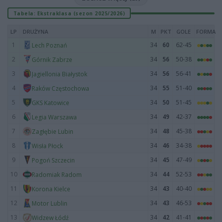
Tabela: Ekstraklasa (sezon 2025/2026)
LP
DRUŻYNA
M
PKT
GOLE
FORMA
1
34
60
62-45
Lech Poznań
2
34
56
50-38
Górnik Zabrze
3
34
56
56-41
Jagiellonia Białystok
4
34
55
51-40
Raków Częstochowa
5
34
50
51-45
GKS Katowice
6
34
49
42-37
Legia Warszawa
7
34
48
45-38
Zagłębie Lubin
8
34
46
34-38
Wisła Płock
9
34
45
47-49
Pogoń Szczecin
10
34
44
52-53
Radomiak Radom
11
34
43
40-40
Korona Kielce
12
34
43
46-53
Motor Lublin
13
34
42
41-41
Widzew Łódź