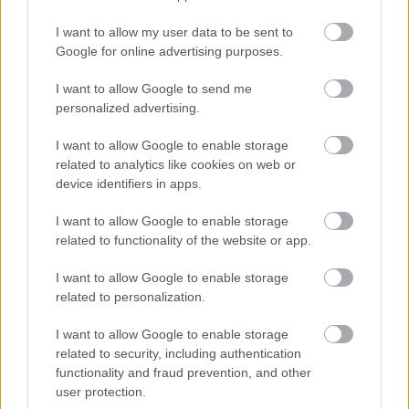
oglądać?
(10.05.2026)
I want to allow my user data to be sent to
Google for online advertising purposes.
2026-05-07 08:02
Gdzie oglądać transmisję na żywo z meczu Wisła Płock - Motor
I want to allow Google to send me
Lublin? Spotkanie w niedzielę, 10 maja 2026 roku o godz. 14:45
personalized advertising.
w ramach PKO BP Ekstraklasa (32. kolejka). Poniżej szczegóły
transmisji. Wisła Płock - Motor Lublin. Gdzie oglądać transmisję?
I want to allow Google to enable storage
Mecz Wisła Płock - Motor Lubli...
related to analytics like cookies on web or
device identifiers in apps.
Czytaj więcej
I want to allow Google to enable storage
related to functionality of the website or app.
Wisła Płock - wszystkie powiązane newsy
I want to allow Google to enable storage
related to personalization.
Asseco Resovia
Developres Rzeszów
ITA TOOLS Stal Mielec
I want to allow Google to enable storage
|
|
|
Cellfast Wilki Krosno
Texom Stal Rzeszów
Stal Mielec
related to security, including authentication
|
|
|
Motor Lublin
functionality and fraud prevention, and other
Stal Rzeszów
Stal Stalowa Wola
Wisła Kraków
|
|
|
|
user protection.
Resovia
Wieczysta Kraków
Sandecja Nowy Sącz
|
|
|