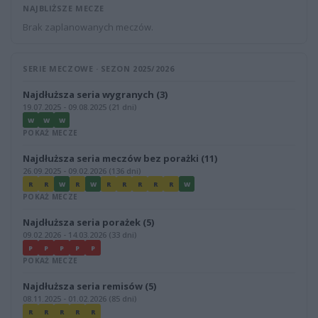
NAJBLIŻSZE MECZE
Brak zaplanowanych meczów.
SERIE MECZOWE · SEZON 2025/2026
Najdłuższa seria wygranych (3)
19.07.2025 - 09.08.2025 (21 dni)
W
W
W
POKAŻ MECZE
Najdłuższa seria meczów bez porażki (11)
26.09.2025 - 09.02.2026 (136 dni)
R
R
W
R
W
R
R
R
R
R
W
POKAŻ MECZE
Najdłuższa seria porażek (5)
09.02.2026 - 14.03.2026 (33 dni)
P
P
P
P
P
POKAŻ MECZE
Najdłuższa seria remisów (5)
08.11.2025 - 01.02.2026 (85 dni)
R
R
R
R
R