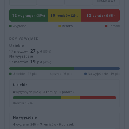
BRAMKOWY
12
10
12
wygranych (35%)
remisów (29%)
porażek (36%)
Wygrane
Remisy
Porażki
DOM VS WYJAZD
U siebie
27
17 meczów ·
pkt
(59%)
Na wyjeździe
19
17 meczów ·
pkt
(41%)
U siebie · 27 pkt
Łącznie 46 pkt
Na wyjeździe · 19 pkt
U siebie
8
wygranych (47%) ·
3
remisy ·
6
porażek
Bramki 16-16
Na wyjeździe
4
wygrane (24%) ·
7
remisów ·
6
porażek