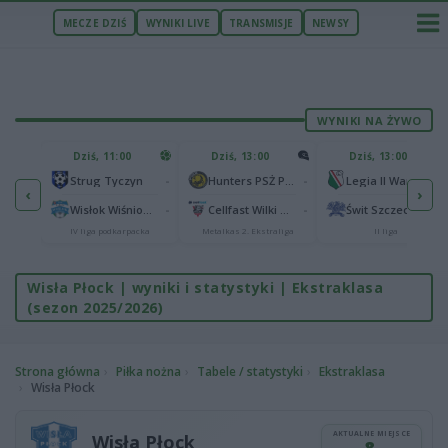
MECZE DZIŚ
WYNIKI LIVE
TRANSMISJE
NEWSY
WYNIKI NA ŻYWO
U
Dziś, 11:00
Dziś, 13:00
Dziś, 13:00
2
Podbeskidzie Bielsko-Biała
-
-
-
Strug Tyczyn
Hunters PSŻ Poznań
Legia II Warszawa
‹
›
2
sk
-
-
-
Wisłok Wiśniowa
Cellfast Wilki Krosno
Świt Szczecin
IV liga podkarpacka
Metalkas 2. Ekstraliga
II liga
Wisła Płock | wyniki i statystyki | Ekstraklasa
(sezon 2025/2026)
Strona główna
Piłka nożna
Tabele / statystyki
Ekstraklasa
Wisła Płock
AKTUALNE MIEJSCE
Wisła Płock