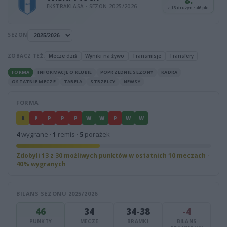
8.
EKSTRAKLASA · SEZON 2025/2026
z 18 drużyn · 46 pkt
SEZON
ZOBACZ TEŻ:
Mecze dziś
Wyniki na żywo
Transmisje
Transfery
FORMA
INFORMACJE O KLUBIE
POPRZEDNIE SEZONY
KADRA
OSTATNIE MECZE
TABELA
STRZELCY
NEWSY
FORMA
R
P
P
P
P
W
W
P
W
W
4
wygrane ·
1
remis ·
5
porażek
Zdobyli 13 z 30 możliwych punktów w ostatnich 10 meczach ·
40% wygranych
BILANS SEZONU 2025/2026
46
34
34-38
-4
PUNKTY
MECZE
BRAMKI
BILANS