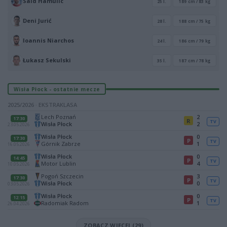
Saïd Hamulic
25 l.
189 cm / 83 kg
Deni Jurić
28 l.
188 cm / 75 kg
Ioannis Niarchos
24 l.
186 cm / 79 kg
Łukasz Sekulski
35 l.
187 cm / 78 kg
Wisła Płock - ostatnie mecze
2025/2026 · EKSTRAKLASA
Lech Poznań
2
17:30
R
TV
Wisła Płock
2
23.05.2026
Wisła Płock
0
17:30
P
TV
Górnik Zabrze
1
16.05.2026
Wisła Płock
0
14:45
P
TV
Motor Lublin
4
10.05.2026
Pogoń Szczecin
3
17:30
P
TV
Wisła Płock
0
03.05.2026
Wisła Płock
0
12:15
P
TV
Radomiak Radom
1
26.04.2026
ZOBACZ WIĘCEJ (29)