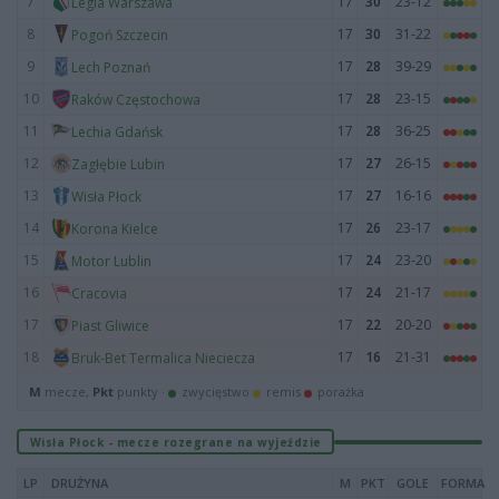
7
17
30
23-12
Legia Warszawa
8
17
30
31-22
Pogoń Szczecin
9
17
28
39-29
Lech Poznań
10
17
28
23-15
Raków Częstochowa
11
17
28
36-25
Lechia Gdańsk
12
17
27
26-15
Zagłębie Lubin
13
17
27
16-16
Wisła Płock
14
17
26
23-17
Korona Kielce
15
17
24
23-20
Motor Lublin
16
17
24
21-17
Cracovia
17
17
22
20-20
Piast Gliwice
18
17
16
21-31
Bruk-Bet Termalica Nieciecza
M
mecze,
Pkt
punkty ·
zwycięstwo
remis
porażka
Wisła Płock - mecze rozegrane na wyjeździe
LP
DRUŻYNA
M
PKT
GOLE
FORMA