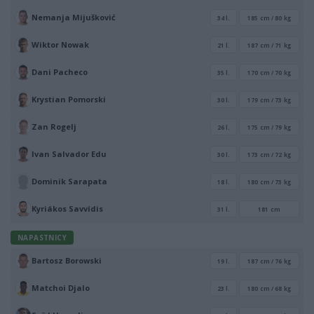
Nemanja Mijušković
34 l.
185 cm / 80 kg
Wiktor Nowak
21 l.
187 cm / 71 kg
Dani Pacheco
35 l.
170 cm / 70 kg
Krystian Pomorski
30 l.
179 cm / 73 kg
Zan Rogelj
26 l.
175 cm / 79 kg
Ivan Salvador Edu
30 l.
173 cm / 72 kg
Dominik Sarapata
18 l.
180 cm / 73 kg
Kyriákos Savvídis
31 l.
181 cm
NAPASTNICY
Bartosz Borowski
19 l.
187 cm / 76 kg
Matchoi Djalo
23 l.
180 cm / 68 kg