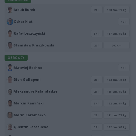
Jakub Burek
23 l.
188 cm / 79 kg
Oskar Klat
19 l.
Rafał Leszczyński
34 l.
187 cm / 82 kg
Stanisław Pruszkowski
22 l.
200 cm
OBROŃCY
Matwiej Bochno
18 l.
Dion Gallapeni
21 l.
182 cm / 73 kg
Aleksandre Kalandadze
25 l.
185 cm / 80 kg
Marcin Kamiński
34 l.
192 cm / 84 kg
Marin Karamarko
28 l.
191 cm / 78 kg
Quentin Lecoeuche
32 l.
172 cm / 68 kg