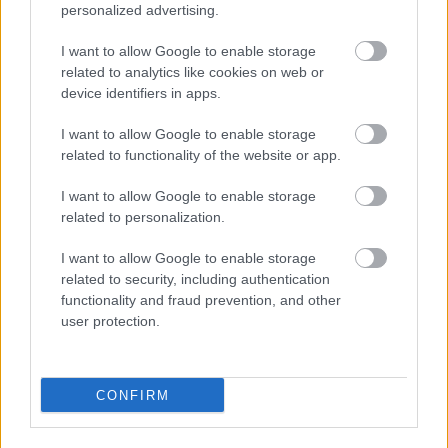
personalized advertising.
przekopując całe boisko zdobył gola, jak się okazało, na wagę
trzech punktów dla MKS-u Kańczuga. &nbsp; Strzelanie w tym
I want to allow Google to enable storage
spotkaniu w 15.minucie rozpoczął Mateusz Cząstk...
related to analytics like cookies on web or
device identifiers in apps.
Czytaj więcej
I want to allow Google to enable storage
related to functionality of the website or app.
Łęk Ostrów - wszystkie powiązane newsy
I want to allow Google to enable storage
related to personalization.
Asseco Resovia
Developres Rzeszów
ITA TOOLS Stal Mielec
I want to allow Google to enable storage
|
|
|
Cellfast Wilki Krosno
Texom Stal Rzeszów
Stal Mielec
related to security, including authentication
|
|
|
Motor Lublin
functionality and fraud prevention, and other
Stal Rzeszów
Stal Stalowa Wola
Wisła Kraków
|
|
|
|
user protection.
Resovia
Wieczysta Kraków
Sandecja Nowy Sącz
|
|
|
Siarka Tarnobrzeg
Wisłoka Dębica
4 liga podkarpacka
|
|
|
JKS Jarosław
Karpaty Krosno
|
CONFIRM
Mecze dziś
Wyniki LIVE
Transmisje
O nas
Kontakt
|
|
|
|
|
Polityka prywatności
pehasports.com
| Polecamy:
|