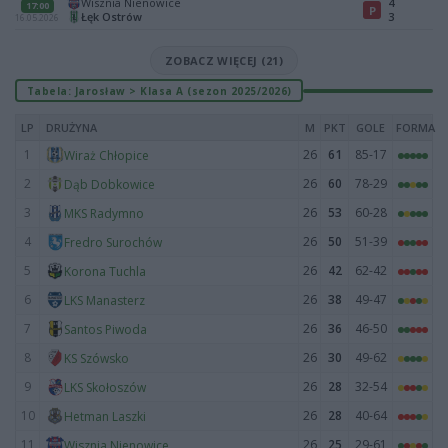
Wisznia Nienowice
4
17:00
P
Łęk Ostrów
3
16.05.2026
ZOBACZ WIĘCEJ (21)
Tabela: Jarosław > Klasa A (sezon 2025/2026)
LP
DRUŻYNA
M
PKT
GOLE
FORMA
1
26
61
85-17
Wiraż Chłopice
2
26
60
78-29
Dąb Dobkowice
3
26
53
60-28
MKS Radymno
4
26
50
51-39
Fredro Surochów
5
26
42
62-42
Korona Tuchla
6
26
38
49-47
LKS Manasterz
7
26
36
46-50
Santos Piwoda
8
26
30
49-62
KS Szówsko
9
26
28
32-54
LKS Skołoszów
10
26
28
40-64
Hetman Laszki
11
26
25
29-61
Wisznia Nienowice