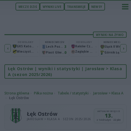
MECZE DZIŚ
WYNIKI LIVE
TRANSMISJE
NEWSY
WYNIKI NA ŻYWO
ECZU
ODWOŁANY
KONIEC MECZU
ODWOŁANY
KONIEC MECZU
1
GKS Katowice
-
3
Raków Częstochowa
-
2
Bruk-Bet Termalica Nieciecza
Lech Poznań
Śląsk II Wrocław
‹
›
Wieczysta Kraków
-
Zagłębie Lubin
-
2
0
0
Warta Poznań
Piast Gliwice
Górnik Łęczna
Łęk Ostrów | wyniki i statystyki | Jarosław > Klasa
A (sezon 2025/2026)
Strona główna
Piłka nożna
Tabele / statystyki
Jarosław > Klasa A
Łęk Ostrów
AKTUALNE MIEJSCE
Łęk Ostrów
13.
JAROSŁAW > KLASA A · SEZON 2025/2026
z 14 drużyn · 22 pkt