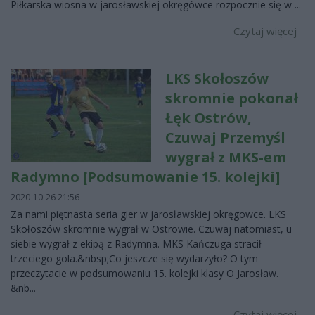
Piłkarska wiosna w jarosławskiej okręgówce rozpocznie się w ...
Czytaj więcej
LKS Skołoszów
skromnie pokonał
Łęk Ostrów,
Czuwaj Przemyśl
wygrał z MKS-em
Radymno [Podsumowanie 15. kolejki]
2020-10-26 21:56
Za nami piętnasta seria gier w jarosławskiej okręgowce. LKS
Skołoszów skromnie wygrał w Ostrowie. Czuwaj natomiast, u
siebie wygrał z ekipą z Radymna. MKS Kańczuga stracił
trzeciego gola.&nbsp;Co jeszcze się wydarzyło? O tym
przeczytacie w podsumowaniu 15. kolejki klasy O Jarosław.
&nb...
Czytaj więcej