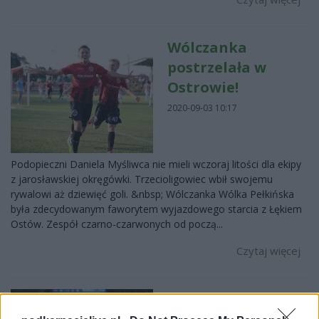
Wólczanka
postrzelała w
Ostrowie!
2020-09-03 10:17
Podopieczni Daniela Myśliwca nie mieli wczoraj litości dla ekipy
z jarosławskiej okręgówki. Trzecioligowiec wbił swojemu
rywalowi aż dziewięć goli. &nbsp; Wólczanka Wólka Pełkińska
była zdecydowanym faworytem wyjazdowego starcia z Łękiem
Ostów. Zespół czarno-czarwonych od począ...
Czytaj więcej
Klasa O Jarosław:
Sanoczanka Święte