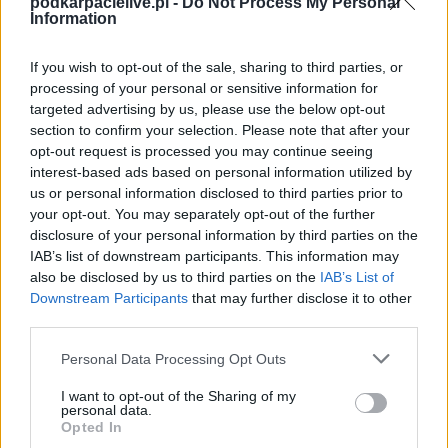
podkarpacielive.pl -
Do Not Process My Personal
Information
górą nad Łękiem
Ostrów. Kanonada
If you wish to opt-out of the sale, sharing to third parties, or
goli w Skołoszowie
processing of your personal or sensitive information for
targeted advertising by us, please use the below opt-out
2018-11-06 12:00
section to confirm your selection. Please note that after your
Sanoczanka Święte pokonała na własnym boisku Łęk Ostrów 2-
opt-out request is processed you may continue seeing
0. Starcie drużyn z czuba oraz ze środka tabeli pokazało, że ich
interest-based ads based on personal information utilized by
w niej miejsca nie są przypadkowe. &nbsp; Wynik spotkania w
us or personal information disclosed to third parties prior to
30.minucie celnym strzałem otworzył Damian Kiełbowicz. Dla
your opt-out. You may separately opt-out of the further
19-latka była to czwarta bramka w barwac...
disclosure of your personal information by third parties on the
IAB’s list of downstream participants. This information may
Czytaj więcej
also be disclosed by us to third parties on the
IAB’s List of
Downstream Participants
that may further disclose it to other
third parties.
Klasa O Jarosław:
Czuwaj Przemyśl
Please note that this website/app uses one or more Google
Personal Data Processing Opt Outs
services and may gather and store information including but
skromnie pokonał
not limited to your visit or usage behaviour. You may click to
I want to opt-out of the Sharing of my
Motor Grochowce.
personal data.
grant or deny consent to Google and its third-party tags to
Opted In
Liderzy tabeli na remis
use your data for below specified purposes in below Google