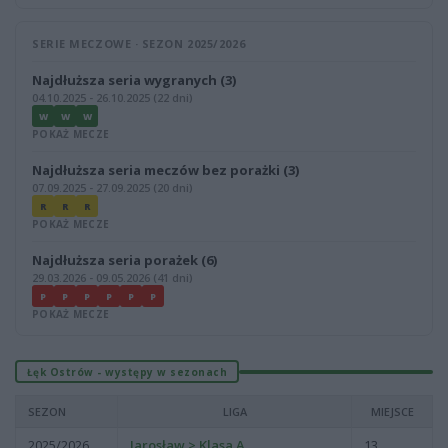
SERIE MECZOWE · SEZON 2025/2026
Najdłuższa seria wygranych (3)
04.10.2025 - 26.10.2025 (22 dni)
W
W
W
POKAŻ MECZE
Najdłuższa seria meczów bez porażki (3)
07.09.2025 - 27.09.2025 (20 dni)
R
R
R
POKAŻ MECZE
Najdłuższa seria porażek (6)
29.03.2026 - 09.05.2026 (41 dni)
P
P
P
P
P
P
POKAŻ MECZE
Łęk Ostrów - występy w sezonach
SEZON
LIGA
MIEJSCE
2025/2026
Jarosław > Klasa A
13.