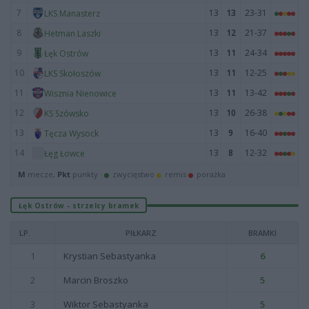
7
13
13
23-31
LKS Manasterz
8
13
12
21-37
Hetman Laszki
9
13
11
24-34
Łęk Ostrów
10
13
11
12-25
LKS Skołoszów
11
13
11
13-42
Wisznia Nienowice
12
13
10
26-38
KS Szówsko
13
13
9
16-40
Tęcza Wysock
14
13
8
12-32
Łęg Łowce
M
mecze,
Pkt
punkty ·
zwycięstwo
remis
porażka
Łęk Ostrów - strzelcy bramek
LP.
PIŁKARZ
BRAMKI
1
Krystian Sebastyanka
6
2
Marcin Broszko
5
3
Wiktor Sebastyanka
5