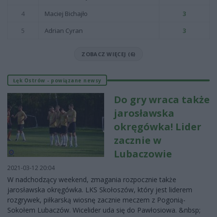
4
Maciej Bichajło
3
5
Adrian Cyran
3
ZOBACZ WIĘCEJ (6)
Łęk Ostrów - powiązane newsy
Do gry wraca także
jarosławska
okręgówka! Lider
zacznie w
Lubaczowie
2021-03-12 20:04
W nadchodzący weekend, zmagania rozpocznie także
jarosławska okręgówka. LKS Skołoszów, który jest liderem
rozgrywek, piłkarską wiosnę zacznie meczem z Pogonią-
Sokołem Lubaczów. Wicelider uda się do Pawłosiowa. &nbsp;