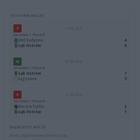
OSTATNIE MECZE
P
14.06.2026
Jarosław > Klasa A
MKS Radymno
4
Łęk Ostrów
0
W
07.06.2026
Jarosław > Klasa A
Łęk Ostrów
7
Łęg Łowce
3
P
31.05.2026
Jarosław > Klasa A
Korona Tuchla
2
Łęk Ostrów
1
NAJBLIŻSZE MECZE
Brak zaplanowanych meczów.