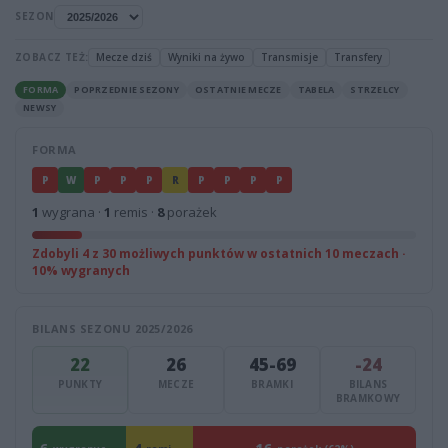
SEZON
ZOBACZ TEŻ:
Mecze dziś
Wyniki na żywo
Transmisje
Transfery
FORMA
POPRZEDNIE SEZONY
OSTATNIE MECZE
TABELA
STRZELCY
NEWSY
FORMA
P
W
P
P
P
R
P
P
P
P
1
wygrana ·
1
remis ·
8
porażek
Zdobyli 4 z 30 możliwych punktów w ostatnich 10 meczach ·
10% wygranych
BILANS SEZONU 2025/2026
22
26
45-69
-24
PUNKTY
MECZE
BRAMKI
BILANS
BRAMKOWY