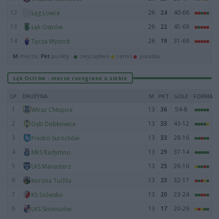
12
26
24
40-66
Łęg Łowce
13
26
22
45-69
Łęk Ostrów
14
26
19
31-69
Tęcza Wysock
M
mecze,
Pkt
punkty ·
zwycięstwo
remis
porażka
Łęk Ostrów - mecze rozegrane u siebie
LP
DRUŻYNA
M
PKT
GOLE
FORMA
1
13
36
54-8
Wiraż Chłopice
2
13
33
43-12
Dąb Dobkowice
3
13
33
28-16
Fredro Surochów
4
13
29
37-14
MKS Radymno
5
13
25
26-16
LKS Manasterz
6
13
23
32-17
Korona Tuchla
7
13
20
23-24
KS Szówsko
8
13
17
20-29
LKS Skołoszów