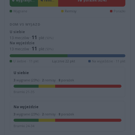
6
16
4
remisy (15%)
wygranych (23%)
porażek (62%)
Wygrane
Remisy
Porażki
DOM VS WYJAZD
U siebie
11
13 meczów ·
pkt
(50%)
Na wyjeździe
11
13 meczów ·
pkt
(50%)
U siebie · 11 pkt
Łącznie 22 pkt
Na wyjeździe · 11 pkt
U siebie
3
wygrane (23%) ·
2
remisy ·
8
porażek
Bramki 21-35
Na wyjeździe
3
wygrane (23%) ·
2
remisy ·
8
porażek
Bramki 24-34