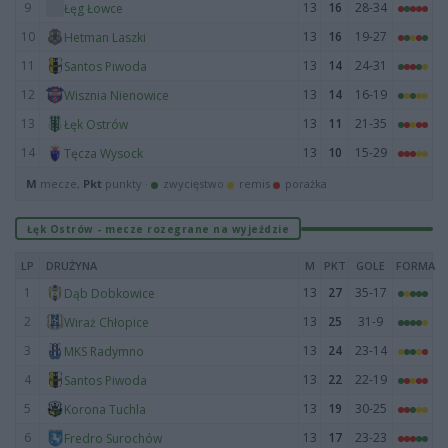
9
13
16
28-34
Łęg Łowce
10
13
16
19-27
Hetman Laszki
11
13
14
24-31
Santos Piwoda
12
13
14
16-19
Wisznia Nienowice
13
13
11
21-35
Łęk Ostrów
14
13
10
15-29
Tęcza Wysock
M
mecze,
Pkt
punkty ·
zwycięstwo
remis
porażka
Łęk Ostrów - mecze rozegrane na wyjeździe
LP
DRUŻYNA
M
PKT
GOLE
FORMA
1
13
27
35-17
Dąb Dobkowice
2
13
25
31-9
Wiraż Chłopice
3
13
24
23-14
MKS Radymno
4
13
22
22-19
Santos Piwoda
5
13
19
30-25
Korona Tuchla
6
13
17
23-23
Fredro Surochów