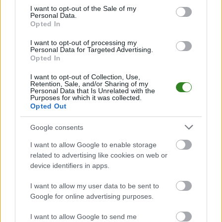
consent section.
I want to opt-out of the Sale of my
2018-10-22 00:10
Personal Data.
KS Czuwaj Przemyśl pokonał na wyjeździe Motor Grochowce 0-
Opted In
1. Zwycięstwo podopiecznych Piotra Błażkowskiego cieszy ich
tym bardziej, że gospodarze &quot;u siebie&quot; przegrali
I want to opt-out of processing my
Personal Data for Targeted Advertising.
przed tym spotkaniem tylko jeden mecz. &nbsp; Jedyną bramkę
Opted In
tego dnia zdobył w 20.minucie&nbsp;Jakub Ledwożyw,...
I want to opt-out of Collection, Use,
Czytaj więcej
Retention, Sale, and/or Sharing of my
Personal Data that Is Unrelated with the
Purposes for which it was collected.
Opted Out
Klasa O Jarosław:
Bramkarz z
Google consents
Kańczugi zdobył
I want to allow Google to enable storage
piękną bramkę.
related to advertising like cookies on web or
device identifiers in apps.
Pogrom w
Grochowcach
I want to allow my user data to be sent to
Google for online advertising purposes.
2018-10-10 14:13
Damian Płocica został autorem spektakularnej bramki w meczu
I want to allow Google to send me
przeciwko Płomienowi Morawsko. Bramkarz drużyny gości