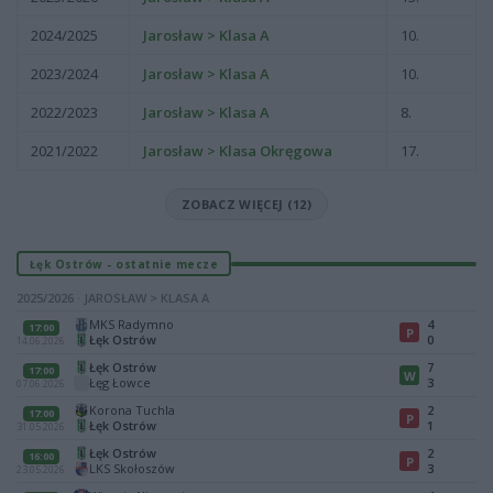
2024/2025
Jarosław > Klasa A
10.
2023/2024
Jarosław > Klasa A
10.
2022/2023
Jarosław > Klasa A
8.
2021/2022
Jarosław > Klasa Okręgowa
17.
ZOBACZ WIĘCEJ (12)
Łęk Ostrów - ostatnie mecze
2025/2026 · JAROSŁAW > KLASA A
MKS Radymno
4
17:00
P
Łęk Ostrów
0
14.06.2026
Łęk Ostrów
7
17:00
W
Łęg Łowce
3
07.06.2026
Korona Tuchla
2
17:00
P
Łęk Ostrów
1
31.05.2026
Łęk Ostrów
2
16:00
P
LKS Skołoszów
3
23.05.2026