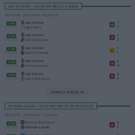
ŁĘK OSTRÓW - OSTATNIE MECZE U SIEBIE
2025/2026 · JAROSŁAW > KLASA A
Łęk Ostrów
7
17:00
W
3
Łęg Łowce
07.06.2026
Łęk Ostrów
2
16:00
P
3
LKS Skołoszów
23.05.2026
Łęk Ostrów
1
11:00
R
1
Santos Piwoda
09.05.2026
Łęk Ostrów
0
16:00
P
4
Hetman Laszki
25.04.2026
Łęk Ostrów
0
16:00
P
6
Dąb Dobkowice
12.04.2026
ZOBACZ WIĘCEJ (8)
HETMAN LASZKI - OSTATNIE MECZE NA WYJEZDZIE
2025/2026 · JAROSŁAW > KLASA A
Wisznia Nienowice
3
17:00
P
1
Hetman Laszki
14.06.2026