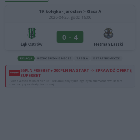
19. kolejka - Jarosław > Klasa A
2026-04-25, godz. 16:00
0
-
4
Łęk Ostrów
Hetman Laszki
RELACJA
BEZPOŚREDNIE MECZE
TABELA
OSTATNIE MECZE
55PLN FREEBET+ 200PLN NA START -> SPRAWDŹ OFERTĘ
SUPERBET
Tylko dla osób pełnoletnich 18+. Reklamujemy tylko legalnych bukmacherów. Hazard
stwarza ryzyko straty finansowej.