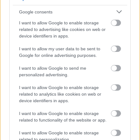
przed własną publicznością? Na tej stronie możecie zobaczyć tabelę
uwzględniającą tylko mecze u siebie. W tabeli biorącej pod uwagę tylko
Google consents
mecze wyjazdowe możecie natomiast sprawdzić jak spisuje się klub
Hetman Laszki
.
I want to allow Google to enable storage
related to advertising like cookies on web or
Jarosław > Klasa A - sytuacja w tabeli
device identifiers in apps.
Przed meczami 19. kolejki - Jarosław > Klasa A gospodarze (Łęk Ostrów)
zajmują
9. miejsce
w tabeli. Goście (Hetman Laszki) plasują się na
8.
I want to allow my user data to be sent to
miejscu.
Google for online advertising purposes.
Poniżej znajdziesz także ostatnie mecze obu drużyn oraz statystyki
bramkowe.
I want to allow Google to send me
personalized advertising.
Łęk Ostrów vs. Hetman Laszki - relacja, wynik na żywo, transmisja
Wynik meczu Łęk Ostrów - Hetman Laszki znajdziesz na naszej stronie
I want to allow Google to enable storage
zaraz po jego zakończeniu. Jeżeli szukasz informacji meczowych, zajrzyj
related to analytics like cookies on web or
tutaj:
Łęk Ostrów vs. Hetman Laszki - wynik, składy, strzelcy
device identifiers in apps.
Jeżeli w internecie lub TV dostępna jest
transmisja na żywo z meczu
Łęk Ostrów vs. Hetman Laszki
albo innych spotkań Jarosław > Klasa A
I want to allow Google to enable storage
na pewno znajdziesz takie informacje na naszym portalu. Możliwe jednak,
related to functionality of the website or app.
że nigdzie nie pojawi się stream online z tego pojedynku. Śledź portal
podkarpacieLIVE.pl i bądź na bieżąco.
I want to allow Google to enable storage
related to personalization.