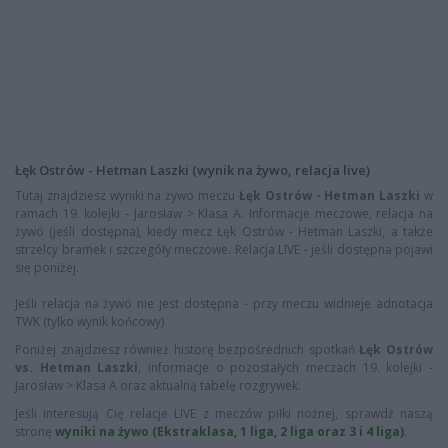
Łęk Ostrów - Hetman Laszki (wynik na żywo, relacja live)
Tutaj znajdziesz wyniki na żywo meczu
Łęk Ostrów - Hetman Laszki
w
ramach 19. kolejki - Jarosław > Klasa A. Informacje meczowe, relacja na
żywo (jeśli dostępna), kiedy mecz Łęk Ostrów - Hetman Laszki, a także
strzelcy bramek i szczegóły meczowe. Relacja LIVE - jeśli dostępna pojawi
się poniżej.
Jeśli relacja na żywo nie jest dostępna - przy meczu widnieje adnotacja
TWK (tylko wynik końcowy)
Poniżej znajdziesz również historę bezpośrednich spotkań
Łęk Ostrów
vs. Hetman Laszki
, informacje o pozostałych meczach 19. kolejki -
Jarosław > Klasa A oraz aktualną tabelę rozgrywek.
Jeśli interesują Cię relacje LIVE z meczów piłki nożnej, sprawdź naszą
stronę
wyniki na żywo (Ekstraklasa, 1 liga, 2 liga oraz 3 i 4 liga)
.