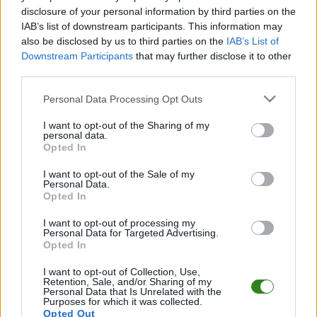
spotkania
, a także dane meczowe, jeśli są dostępne.
disclosure of your personal information by third parties on the
Pełny harmonogram rozgrywek dostępny jest tutaj:
Jarosław > Klasa A -
IAB’s list of downstream participants. This information may
terminarz
.
also be disclosed by us to third parties on the
IAB’s List of
Downstream Participants
that may further disclose it to other
Informacje o składach i strzelcach
third parties.
W miarę dostępności danych, publikujemy
składy wyjściowe,
rezerwowych, zmiany oraz listę strzelców bramek
. Informacje te
Please note that this website/app uses one or more Google
Personal Data Processing Opt Outs
aktualizujemy zależnie od poziomu ligi i dostępnych źródeł.
services and may gather and store information including but
not limited to your visit or usage behaviour. You may click to
I want to opt-out of the Sharing of my
Śledź mecze swojej drużyny
personal data.
grant or deny consent to Google and its third-party tags to
Jeśli jesteś kibicem klubu Łęk Ostrów lub Hetman Laszki - zaglądaj tutaj
Opted In
use your data for below specified purposes in below Google
częściej. Nasz serwis regularnie dostarcza informacje o
terminach
consent section.
meczów, wynikach, transferach i newsach klubowych
.
I want to opt-out of the Sale of my
Personal Data.
PodkarpacieLive.pl to największa baza
meczów lokalnych drużyn
Opted In
piłkarskich
w województwie. Sprawdź nasze relacje, śledź ulubioną ligę i
bądź na bieżąco z wydarzeniami z boisk!
I want to opt-out of processing my
Personal Data for Targeted Advertising.
Analiza przed meczem: Łęk Ostrów vs Hetman Laszki
Opted In
Mecz
Łęk Ostrów - Hetman Laszki
odbędzie się w ramach 19. kolejki -
Jarosław > Klasa A. Spotkanie zostanie rozegrane w dniu 25 kwietnia 2026.
I want to opt-out of Collection, Use,
Retention, Sale, and/or Sharing of my
Początek meczu o godz. 16:00.
Personal Data that Is Unrelated with the
Purposes for which it was collected.
Łęk Ostrów
przystępuje do tego spotkania w roli gospodarza. Jak
Opted Out
drużyna radzi sobie w sezonie 2025/2026 rozgrywek Jarosław > Klasa A