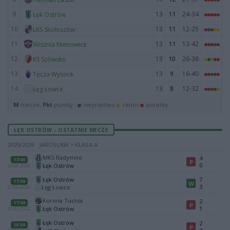
9
13
11
24-34
Łęk Ostrów
10
13
11
12-25
LKS Skołoszów
11
13
11
13-42
Wisznia Nienowice
12
13
10
26-38
KS Szówsko
13
13
9
16-40
Tęcza Wysock
14
13
8
12-32
Łęg Łowce
M
mecze,
Pkt
punkty ·
zwycięstwo
remis
porażka
ŁĘK OSTRÓW - OSTATNIE MECZE
2025/2026 · JAROSŁAW > KLASA A
MKS Radymno
4
17:00
P
0
Łęk Ostrów
14.06.2026
Łęk Ostrów
7
17:00
W
3
Łęg Łowce
07.06.2026
Korona Tuchla
2
17:00
P
1
Łęk Ostrów
31.05.2026
Łęk Ostrów
2
16:00
P