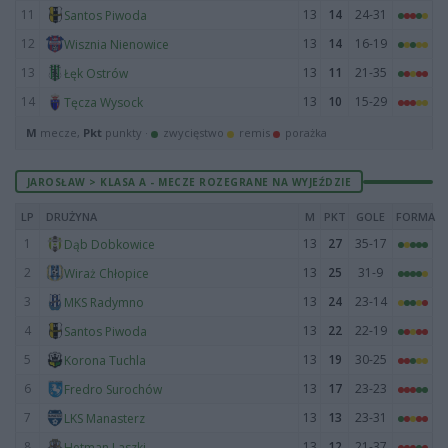
11
13
14
24-31
Santos Piwoda
12
13
14
16-19
Wisznia Nienowice
13
13
11
21-35
Łęk Ostrów
14
13
10
15-29
Tęcza Wysock
M
mecze,
Pkt
punkty ·
zwycięstwo
remis
porażka
JAROSŁAW > KLASA A - MECZE ROZEGRANE NA WYJEŹDZIE
LP
DRUŻYNA
M
PKT
GOLE
FORMA
1
13
27
35-17
Dąb Dobkowice
2
13
25
31-9
Wiraż Chłopice
3
13
24
23-14
MKS Radymno
4
13
22
22-19
Santos Piwoda
5
13
19
30-25
Korona Tuchla
6
13
17
23-23
Fredro Surochów
7
13
13
23-31
LKS Manasterz
8
13
12
21-37
Hetman Laszki