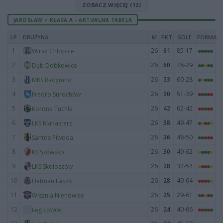
ZOBACZ WIĘCEJ (12)
JAROSŁAW > KLASA A - AKTUALNA TABELA
LP
DRUŻYNA
M
PKT
GOLE
FORMA
1
26
61
85-17
Wiraż Chłopice
2
26
60
78-29
Dąb Dobkowice
3
26
53
60-28
MKS Radymno
4
26
50
51-39
Fredro Surochów
5
26
42
62-42
Korona Tuchla
6
26
38
49-47
LKS Manasterz
7
26
36
46-50
Santos Piwoda
8
26
30
49-62
KS Szówsko
9
26
28
32-54
LKS Skołoszów
10
26
28
40-64
Hetman Laszki
11
26
25
29-61
Wisznia Nienowice
12
26
24
40-66
Łęg Łowce