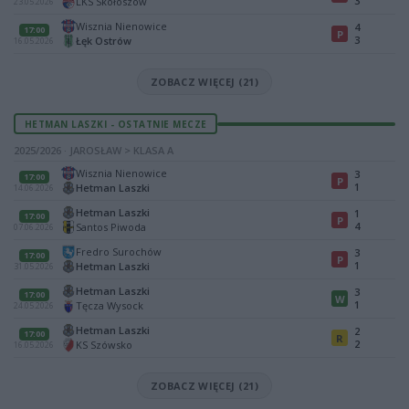
3
LKS Skołoszów
23.05.2026
Wisznia Nienowice
4
17:00
P
3
Łęk Ostrów
16.05.2026
ZOBACZ WIĘCEJ (21)
HETMAN LASZKI - OSTATNIE MECZE
2025/2026 · JAROSŁAW > KLASA A
Wisznia Nienowice
3
17:00
P
1
Hetman Laszki
14.06.2026
Hetman Laszki
1
17:00
P
4
Santos Piwoda
07.06.2026
Fredro Surochów
3
17:00
P
1
Hetman Laszki
31.05.2026
Hetman Laszki
3
17:00
W
1
Tęcza Wysock
24.05.2026
Hetman Laszki
2
17:00
R
2
KS Szówsko
16.05.2026
ZOBACZ WIĘCEJ (21)