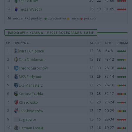
13
26
22
45-69
Łęk Ostrów
14
26
19
31-69
Tęcza Wysock
M
mecze,
Pkt
punkty ·
zwycięstwo
remis
porażka
JAROSŁAW > KLASA A - MECZE ROZEGRANE U SIEBIE
LP
DRUŻYNA
M
PKT
GOLE
FORMA
1
13
36
54-8
Wiraż Chłopice
2
13
33
43-12
Dąb Dobkowice
3
13
33
28-16
Fredro Surochów
4
13
29
37-14
MKS Radymno
5
13
25
26-16
LKS Manasterz
6
13
23
32-17
Korona Tuchla
7
13
20
23-24
KS Szówsko
8
13
17
20-29
LKS Skołoszów
9
13
16
28-34
Łęg Łowce
10
13
16
19-27
Hetman Laszki