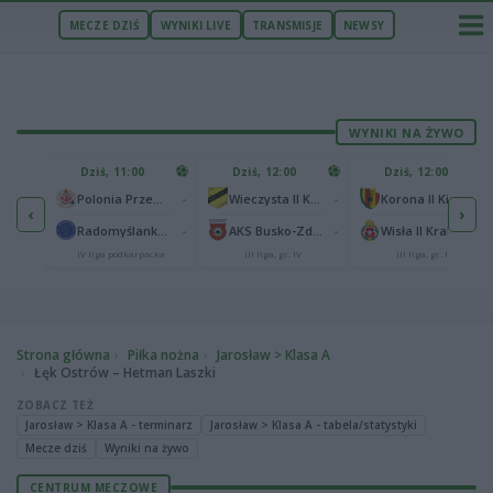
MECZE DZIŚ
WYNIKI LIVE
TRANSMISJE
NEWSY
WYNIKI NA ŻYWO
U
Dziś, 11:00
Dziś, 12:00
Dziś, 12:00
1
Polonia Warszawa
-
-
-
Polonia Przemyśl
Wieczysta II Kraków
Korona II Kielce
‹
›
1
ów
-
-
-
Radomyślanka Radomyśl Wielki
AKS Busko-Zdrój
Wisła II Kraków
IV liga podkarpacka
III liga, gr. IV
III liga, gr. IV
Strona główna
Piłka nożna
Jarosław > Klasa A
Łęk Ostrów – Hetman Laszki
ZOBACZ TEŻ
Jarosław > Klasa A - terminarz
Jarosław > Klasa A - tabela/statystyki
Mecze dziś
Wyniki na żywo
CENTRUM MECZOWE