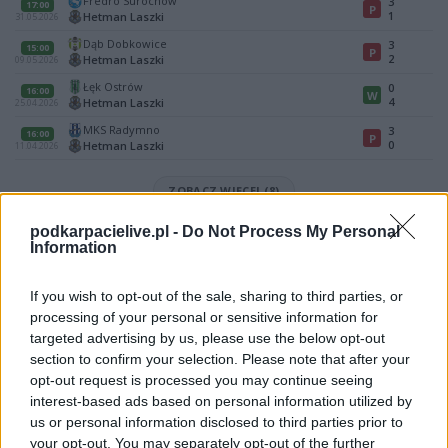
Fredro Surochów
3
17:00
P
1
Hetman Laszki
31.05.2026
Dąb Dobkowice
3
15:00
P
2
Hetman Laszki
09.05.2026
Łęk Ostrów
0
16:00
W
4
Hetman Laszki
25.04.2026
MKS Radymno
3
16:00
P
0
Hetman Laszki
11.04.2026
ZOBACZ WIĘCEJ (8)
podkarpacielive.pl -
Do Not Process My Personal
Mecz Łęk Ostrów - Hetman Laszki (Jarosław > Klasa A)
Information
Spotkanie pomiędzy
Łęk Ostrów i Hetman Laszki
rozegrane zostanie
w ramach Jarosław > Klasa A (19. kolejki - Jarosław > Klasa A).
If you wish to opt-out of the sale, sharing to third parties, or
Na stronie
PodkarpacieLive.pl
znajdziesz
wynik meczu, strzelców
processing of your personal or sensitive information for
bramek, kartki, składy, statystyki i informacje o przebiegu
targeted advertising by us, please use the below opt-out
spotkania
. To kompletne źródło danych dla kibiców i pasjonatów
lokalnej piłki nożnej. Jeżeli aktualnie nie widzisz tutaj danych z pewnością
section to confirm your selection. Please note that after your
pracujemy nad tym żeby je uzupełnić.
opt-out request is processed you may continue seeing
interest-based ads based on personal information utilized by
Wynik meczu Łęk Ostrów vs Hetman Laszki
us or personal information disclosed to third parties prior to
Po zakończeniu spotkania automatycznie publikujemy
oficjalny wynik
your opt-out. You may separately opt-out of the further