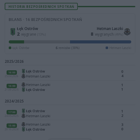
HISTORIA BEZPOŚREDNICH SPOTKAŃ
BILANS · 16 BEZPOŚREDNICH SPOTKAŃ
Łęk Ostrów
Hetman Laszki
2
8
wygrane
wygranych
(13%)
(49%)
Łęk Ostrów
6
remisów (38%)
Hetman Laszki
2025/2026
Łęk Ostrów
0
16:00
4
Hetman Laszki
25.04.2026
Hetman Laszki
1
16:00
1
Łęk Ostrów
21.09.2025
2024/2025
Łęk Ostrów
1
17:00
2
Hetman Laszki
24.05.2025
Hetman Laszki
3
15:00
0
Łęk Ostrów
20.10.2024