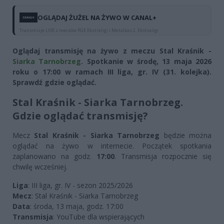
OGLĄDAJ ŻUŻEL NA ŻYWO W CANAL+
Transmisje LIVE z meczów PGE Ekstraligi i Metalkas 2. Ekstraligi
Oglądaj transmisję na żywo z meczu Stal Kraśnik -
Siarka Tarnobrzeg
. Spotkanie w środę, 13 maja 2026
roku o 17:00 w ramach III liga, gr. IV (31. kolejka).
Sprawdź gdzie oglądać.
Stal Kraśnik - Siarka Tarnobrzeg.
Gdzie oglądać transmisję?
Mecz
Stal Kraśnik - Siarka Tarnobrzeg
będzie można
oglądać na żywo w internecie. Początek spotkania
zaplanowano na godz.
17:00
. Transmisja rozpocznie się
chwilę wcześniej.
Liga
: III liga, gr. IV - sezon 2025/2026
Mecz
: Stal Kraśnik - Siarka Tarnobrzeg
Data
: środa, 13 maja, godz. 17:00
Transmisja
: YouTube dla wspierających