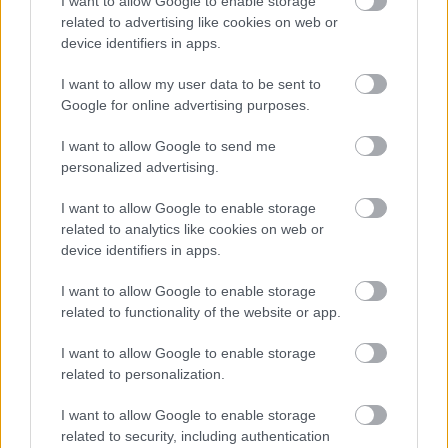
I want to allow Google to enable storage
Teraz komentarze są domyślnie ukryte, aby
⚠
related to advertising like cookies on web or
poprawić komfort korzystania z serwisu. Kliknij
device identifiers in apps.
przycisk „Zobacz komentarze”, aby je wyświetlić i
dołączyć do dyskusji.
I want to allow my user data to be sent to
Google for online advertising purposes.
Zobacz komentarze
I want to allow Google to send me
personalized advertising.
I want to allow Google to enable storage
NASTĘPNY ARTYKUŁ
related to analytics like cookies on web or
2026-05-13 13:10
device identifiers in apps.
Puszcza Niepołomice bez licencji na
Ekstraklasę. Klub wydał
I want to allow Google to enable storage
oświadczenie
related to functionality of the website or app.
I want to allow Google to enable storage
related to personalization.
Asseco Resovia
Developres Rzeszów
|
|
ITA TOOLS Stal Mielec
Cellfast Wilki Krosno
|
|
I want to allow Google to enable storage
Texom Stal Rzeszów
Stal Mielec
Motor Lublin
|
|
|
related to security, including authentication