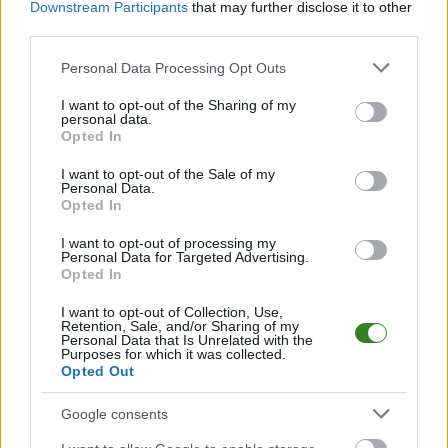
Downstream Participants
that may further disclose it to other
2026-05-13 13:10
third parties.
Puszcza
2026-05-13 13:32
Please note that this website/app uses one or more Google
Personal Data Processing Opt Outs
Niepołomice bez
Stal II Rzeszów
services and may gather and store information including but
licencji na
wygrała derby i
not limited to your visit or usage behaviour. You may click to
I want to opt-out of the Sharing of my
Ekstraklasę. Klub
przypieczętowała
personal data.
grant or deny consent to Google and its third-party tags to
wydał oświadczenie
awans do 4 ligi!
Opted In
use your data for below specified purposes in below Google
consent section.
I want to opt-out of the Sale of my
Personal Data.
2026-05-13 14:05
Opted In
Taylor Bannister
odchodzi z
I want to opt-out of processing my
Personal Data for Targeted Advertising.
Developresu.
Opted In
Amerykanka
została ogłoszona w
I want to opt-out of Collection, Use,
nowym klubie
Retention, Sale, and/or Sharing of my
Personal Data that Is Unrelated with the
Purposes for which it was collected.
Opted Out
KOMENTARZE
Google consents
Uwaga!