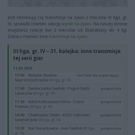
Jeśli interesują Cię transmisje na żywo z meczów III liga, gr.
IV, sprawdź również sekcję
wyniki na żywo
. Na naszej stronie
znajdziesz relacje live z meczów od Ekstraklasy do 4 ligi.
Zobacz również inne
transmisje na żywo
.
III liga, gr. IV – 31. kolejka: inne transmisje
tej serii gier
13.05.2026
17:00
Wiślanie Skawina -
YouTube dla wspierających
Naprzód Jędrzejów
(III liga, gr. IV)
17:00
Świdniczanka Świdnik - Pogoń-Sokół
polsport.live
Lubaczów
(III liga, gr. IV)
17:30
Sokół Kolbuszowa Dolna - Czarni
polsport.live
Połaniec
(III liga, gr. IV)
18:00
Chełmianka Chełm - KSZO Ostrowiec
polsport.live
Świętokrzyski
(III liga, gr. IV)
19:26
Star Starachowice - Avia Świdnik
(III liga,
polsport.live
gr. IV)