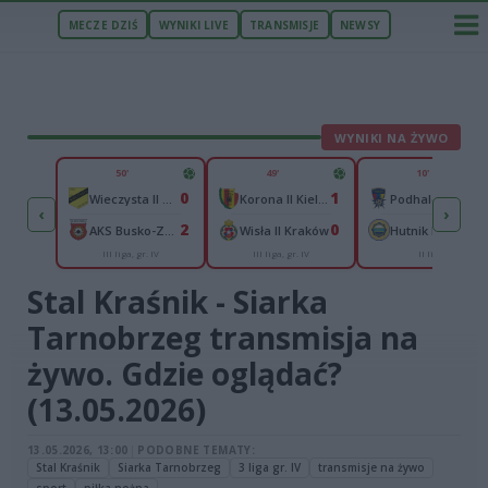
MECZE DZIŚ
WYNIKI LIVE
TRANSMISJE
NEWSY
WYNIKI NA ŻYWO
ZU
50'
49'
10'
2
0
1
Polonia Przemyśl
Wieczysta II Kraków
Korona II Kielce
Podhale Nowy Targ
‹
›
1
2
0
Radomyślanka Radomyśl Wielki
AKS Busko-Zdrój
Wisła II Kraków
Hutnik Kraków
III liga, gr. IV
III liga, gr. IV
II liga
rpacka
Stal Kraśnik - Siarka
Tarnobrzeg transmisja na
żywo. Gdzie oglądać?
(13.05.2026)
13.05.2026, 13:00
|
PODOBNE TEMATY:
Stal Kraśnik
Siarka Tarnobrzeg
3 liga gr. IV
transmisje na żywo