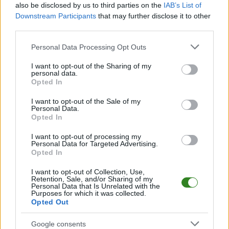
CZYTAJ TAKŻE
also be disclosed by us to third parties on the
IAB’s List of
Downstream Participants
that may further disclose it to other
third parties.
2026-05-06 19:00
Please note that this website/app uses one or more Google
Personal Data Processing Opt Outs
To już jest koniec, nie
services and may gather and store information including but
ma już nic! Asseco
2026-07-27 16:47
not limited to your visit or usage behaviour. You may click to
I want to opt-out of the Sharing of my
personal data.
Znany atakujący
Resovia zakończyła
grant or deny consent to Google and its third-party tags to
Opted In
dołączył do Asseco
sezon na czwartym
use your data for below specified purposes in below Google
Resovii
miejscu
consent section.
I want to opt-out of the Sale of my
Personal Data.
Opted In
I want to opt-out of processing my
2026-05-03 17:24
Personal Data for Targeted Advertising.
Fantastyczna pogoń
Opted In
Asseco Resovii!
Rzeszowianie wydarli
I want to opt-out of Collection, Use,
Retention, Sale, and/or Sharing of my
zwycięstwo PGE
Personal Data that Is Unrelated with the
Purposes for which it was collected.
Projektowi
Opted Out
Google consents
KOMENTARZE