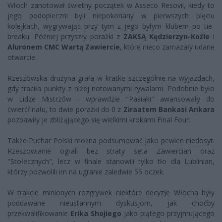
Włoch zanotował świetny początek w Asseco Resovii, kiedy to
jego podopieczni byli niepokonany w pierwszych pięciu
kolejkach, wygrywając przy tym z jego byłym klubem po tie-
breaku. Później przyszły porażki z
ZAKSĄ Kędzierzyn-Koźle
i
Aluronem CMC Wartą Zawiercie
, które nieco zamazały udane
otwarcie.
Rzeszowska drużyna grała w kratkę szczególnie na wyjazdach,
gdy traciła punkty z niżej notowanymi rywalami. Podobnie było
w Lidze Mistrzów - wprawdzie "Pasiaki" awansowały do
ćwierćfinału, to dwie porażki do 0 z
Ziraatem Bankasi Ankara
pozbawiły je zbliżąjącego się wielkimi krokami Final Four.
Także Puchar Polski można podsumować jako pewien niedosyt.
Rzeszowianie ograli bez straty seta Zawiercian oraz
"Stołecznych", lecz w finale stanowili tylko tło dla Lublinian,
którzy pozwolili im na ugranie zaledwie 55 oczek.
W trakcie minionych rozgrywek niektóre decyzje Włocha były
poddawane nieustannym dyskusjom, jak choćby
przekwalifikowanie
Erika Shojiego
jako piątego przyjmującego