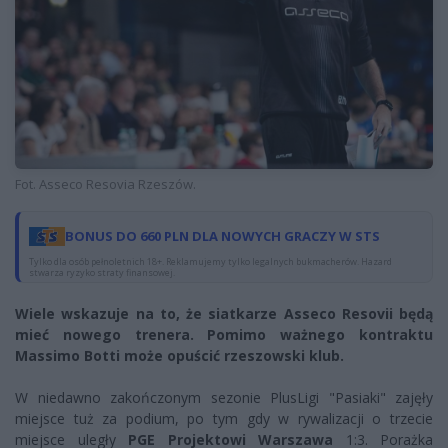
Fot. Asseco Resovia Rzeszów.
BONUS DO 660 PLN DLA NOWYCH GRACZY W STS
Tylko dla osób pełnoletnich 18+. Reklamujemy tylko legalnych bukmacherów. Hazard
stwarza ryzyko straty finansowej.
Wiele wskazuje na to, że siatkarze Asseco Resovii będą
mieć nowego trenera. Pomimo ważnego kontraktu
Massimo Botti może opuścić rzeszowski klub.
W niedawno zakończonym sezonie PlusLigi "Pasiaki" zajęły
miejsce tuż za podium, po tym gdy w rywalizacji o trzecie
miejsce uległy
PGE Projektowi Warszawa
1:3. Porażka