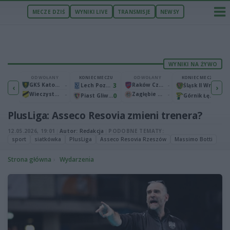
MECZE DZIŚ
WYNIKI LIVE
TRANSMISJE
NEWSY
WYNIKI NA ŻYWO
ECZU
ODWOŁANY
KONIEC MECZU
ODWOŁANY
KONIEC MECZU
1
GKS Katowice
-
3
Raków Częstochowa
-
2
Bruk-Bet Termalica Nieciecza
Lech Poznań
Śląsk II Wrocław
‹
›
Wieczysta Kraków
-
Zagłębie Lubin
-
2
0
0
Warta Poznań
Piast Gliwice
Górnik Łęczna
PlusLiga: Asseco Resovia zmieni trenera?
12.05.2026, 19:01
|
Autor:
Redakcja
|
PODOBNE TEMATY:
sport
siatkówka
PlusLiga
Asseco Resovia Rzeszów
Massimo Botti
Strona główna
Wydarzenia