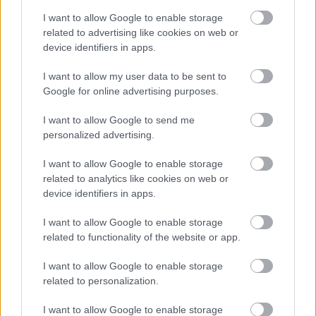
I want to allow Google to enable storage
Uwaga!
related to advertising like cookies on web or
Teraz komentarze są domyślnie ukryte, aby poprawić
device identifiers in apps.
⚠
komfort korzystania z serwisu. Kliknij przycisk
„Zobacz komentarze”, aby je wyświetlić i dołączyć do
I want to allow my user data to be sent to
dyskusji.
Google for online advertising purposes.
I want to allow Google to send me
Zobacz komentarze
personalized advertising.
I want to allow Google to enable storage
related to analytics like cookies on web or
NASTĘPNY ARTYKUŁ
device identifiers in apps.
2026-05-12 20:45
I want to allow Google to enable storage
Nowy stadion Resovii nabiera
related to functionality of the website or app.
kolorów. Ruszył montaż krzesełek na
PCLA
I want to allow Google to enable storage
related to personalization.
Asseco Resovia
Developres Rzeszów
ITA TOOLS Stal Mielec
I want to allow Google to enable storage
|
|
|