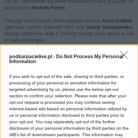
czy też "zamrożenie" na ławce rezerwowych także grającego na
pozycji libero
Michała Potery
.
Pod jego okiem bardzo dobre występy notował
Artur Szalpuk
,
zgarniając siedem statuetek MVP oraz
Danny Demyanenko
,
którego efektowne ataki z "krótkiej" budziły spory aplauz w hali
im. Jana Strzelczyka.
Na razie nie wiadomo, jaka przyszłość czeka 52-letniego
podkarpacielive.pl -
Do Not Process My Personal
trenera. Decyzja o jego dalszej pracy w Rzeszowie ma zapaść w
Information
najbliższym czasie.
If you wish to opt-out of the sale, sharing to third parties, or
AKTUALIZACJA:
processing of your personal or sensitive information for
targeted advertising by us, please use the below opt-out
Jak podał
portal Nowiny24
Asseco Resovię
section to confirm your selection. Please note that after your
poprowadzi
Gheorghe Cretu
. Będzie to drugie podejście
opt-out request is processed you may continue seeing
rumuńskiego do pracy w Rzeszowie, gdzie poprzednio pracował
interest-based ads based on personal information utilized by
w sezonie 2018/19.
us or personal information disclosed to third parties prior to
your opt-out. You may separately opt-out of the further
Więcej o lidze:
TauronLiga
disclosure of your personal information by third parties on the
IAB’s list of downstream participants. This information may