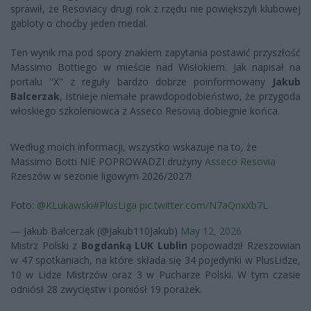
sprawił, że Resoviacy drugi rok z rzędu nie powiększyli klubowej
gabloty o choćby jeden medal.
Ten wynik ma pod spory znakiem zapytania postawić przyszłość
Massimo Bottiego w mieście nad Wisłokiem. Jak napisał na
portalu "X" z reguły bardzo dobrze poinformowany
Jakub
Balcerzak
, istnieje niemałe prawdopodobieństwo, że przygoda
włoskiego szkoleniowca z Asseco Resovią dobiegnie końca.
Według moich informacji, wszystko wskazuje na to, że
Massimo Botti NIE POPROWADZI drużyny
Asseco Resovia
Rzeszów w sezonie ligowym 2026/2027!
Foto:
@KLukawski
#PlusLiga
pic.twitter.com/N7aQnxXb7L
— Jakub Balcerzak (@Jakub110Jakub)
May 12, 2026
Mistrz Polski z
Bogdanką LUK Lublin
popowadził Rzeszowian
w 47 spotkaniach, na które składa się 34 pojedynki w PlusLidze,
10 w Lidze Mistrzów oraz 3 w Pucharze Polski. W tym czasie
odniósł 28 zwycięstw i poniósł 19 porażek.