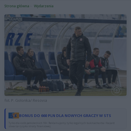
Strona główna
Wydarzenia
fot. P. Golonka/ Resovia
BONUS DO 660 PLN DLA NOWYCH GRACZY W STS
Tylko dla osób pełnoletnich 18+. Reklamujemy tylko legalnych bukmacherów. Hazard
stwarza ryzyko straty finansowej.