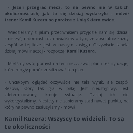
- Jeżeli przegrać mecz, to na pewno nie w takich
okolicznościach, jak to si
ę dzisiaj wydarzyło - mówił
trener Kamil Kuzera po porażce z Unią Skierniewice.
- Wiedzieliśmy z jakim przeciwnikiem przyjdzie nam się dzisiaj
zmierzyć, natomiast rozmawialiśmy o tym, że absolutnie każdy
zespół w tej lidze jest w naszym zasięgu. Oczywiście tabela
dzisiaj mówi inaczej - rozpoczął
Kamil Kuzera.
- Mieliśmy swój pomysł na ten mecz, swój plan i też sytuacje,
które mogły pomóc zrealizować ten plan.
- Chciałbym oglądać oczywiście nie taki wynik, ale zespół
Resovii, który tak gra w piłkę. Jest nieustępliwy, jest
zdeterminowany, kreuje sytuacje. Dzisiaj ich nie
wykorzystaliśmy. Niestety nie zabieramy stąd nawet punktu, na
który na pewno zasłużyliśmy - mówił.
Kamil Kuzera: Wszyscy to widzieli. To są
te okoliczności