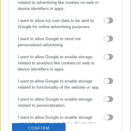
related to advertising like cookies on web or
device identifiers in apps.
Zobacz komentarze
I want to allow my user data to be sent to
Google for online advertising purposes.
I want to allow Google to send me
NASTĘPNY ARTYKUŁ
personalized advertising.
2026-05-11 13:35
Dariusz Kantor: Drużyny są
I want to allow Google to enable storage
odzwierciedleniem charakteru
related to analytics like cookies on web or
trenera
device identifiers in apps.
I want to allow Google to enable storage
related to functionality of the website or app.
Asseco Resovia
Developres Rzeszów
ITA TOOLS Stal Mielec
|
|
|
Cellfast Wilki Krosno
Texom Stal Rzeszów
Stal Mielec
|
|
|
I want to allow Google to enable storage
Motor Lublin
Stal Rzeszów
Stal Stalowa Wola
Wisła Kraków
|
|
|
|
related to personalization.
Resovia
Wieczysta Kraków
Sandecja Nowy Sącz
|
|
|
Siarka Tarnobrzeg
Wisłoka Dębica
4 liga podkarpacka
|
|
|
I want to allow Google to enable storage
JKS Jarosław
Karpaty Krosno
|
related to security, including authentication
CONFIRM
functionality and fraud prevention, and other