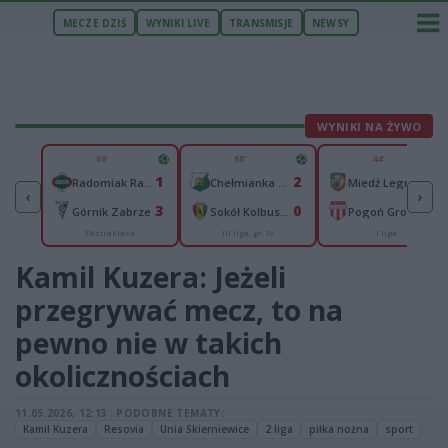
MECZE DZIŚ
WYNIKI LIVE
TRANSMISJE
NEWSY
WYNIKI NA ŻYWO
U
69'
58'
44'
40
1
2
0
ł Łódź
Radomiak Radom
Chełmianka Chełm
Miedź Legnica
‹
›
50
3
0
1
lonia Bydgoszcz
Górnik Zabrze
Sokół Kolbuszowa Dolna
Pogoń Grodzisk Mazowiecki
Ekstraklasa
III liga, gr. IV
I liga
aliga
Kamil Kuzera: Jeżeli
przegrywać mecz, to na
pewno nie w takich
okolicznościach
11.05.2026, 12:13
|
PODOBNE TEMATY:
Kamil Kuzera
Resovia
Unia Skierniewice
2 liga
piłka nożna
sport