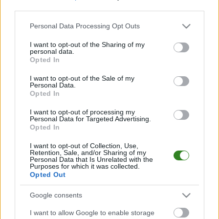
przekonany, że
Były piłkarz Resovii
third parties.
wrócimy na właściwe
dołączył do
Please note that this website/app uses one or more Google
tory
spadkowicza
Personal Data Processing Opt Outs
services and may gather and store information including but
not limited to your visit or usage behaviour. You may click to
I want to opt-out of the Sharing of my
personal data.
grant or deny consent to Google and its third-party tags to
Opted In
use your data for below specified purposes in below Google
2026-07-31 22:17
Pierwszy mecz przy
consent section.
I want to opt-out of the Sale of my
Personal Data.
Hetmańskiej.
Opted In
Resovia zagra z
rezerwami Śląska
I want to opt-out of processing my
Wrocław
Personal Data for Targeted Advertising.
Opted In
I want to opt-out of Collection, Use,
KOMENTARZE
Retention, Sale, and/or Sharing of my
Personal Data that Is Unrelated with the
Purposes for which it was collected.
Uwaga!
Opted Out
Teraz komentarze są domyślnie ukryte, aby poprawić
⚠
komfort korzystania z serwisu. Kliknij przycisk
Google consents
„Zobacz komentarze”, aby je wyświetlić i dołączyć do
dyskusji.
I want to allow Google to enable storage