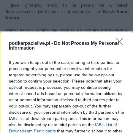
- Jeżeli przegrać mecz, to na pewno nie w takich
okolicznościach, jak to się dzisiaj wydarzyło - podkreślił
Kamil
Kuzera.
Trener Resovii odniósł się również do sytuacji bramkowej w
końcówce, która przesądziła o losach spotkaniach.
podkarpacielive.pl -
Do Not Process My Personal
Information
- Myślę, że po prostu wszyscy to widzieli. To są te okoliczności,
o których wspomniałem - dodał trener
Resovii.
If you wish to opt-out of the sale, sharing to third parties, or
processing of your personal or sensitive information for
targeted advertising by us, please use the below opt-out
Więcej o lidze:
II liga
section to confirm your selection. Please note that after your
opt-out request is processed you may continue seeing
interest-based ads based on personal information utilized by
CZYTAJ TAKŻE
us or personal information disclosed to third parties prior to
your opt-out. You may separately opt-out of the further
disclosure of your personal information by third parties on the
IAB’s list of downstream participants. This information may
2026-08-02 14:03
also be disclosed by us to third parties on the
IAB’s List of
Kamil Kuzera: Jestem
2026-08-04 16:23
Downstream Participants
that may further disclose it to other