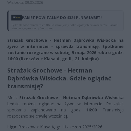
Wisłocka, 09.05.2026
PAKIET POWITALNY DO 4321 PLN W LVBET!
Tylko dla osób pełnoletnich 18+. Reklamujemy tylko legalnych bukmacherów. Hazard
stwarza ryzyko straty finansowej.
Strażak Grochowe - Hetman Dąbrówka Wisłocka na
żywo w internecie - sprawdź transmisję. Spotkanie
zostanie rozegrane w sobotę, 9 maja 2026 roku o godz.
16:00 (Rzeszów > Klasa A, gr. III, 21. kolejka).
Strażak Grochowe - Hetman
Dąbrówka Wisłocka. Gdzie oglądać
transmisję?
Mecz
Strażak Grochowe - Hetman Dąbrówka Wisłocka
będzie można oglądać na żywo w internecie. Początek
spotkania zaplanowano na godz.
16:00
. Transmisja
rozpocznie się chwilę wcześniej.
Liga
: Rzeszów > Klasa A, gr. III - sezon 2025/2026