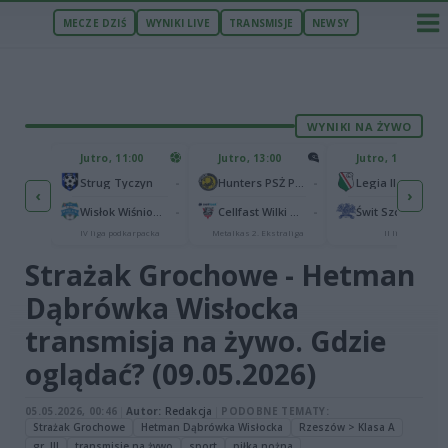
MECZE DZIŚ
WYNIKI LIVE
TRANSMISJE
NEWSY
WYNIKI NA ŻYWO
ZU
Jutro, 11:00
Jutro, 13:00
Jutro, 13:00
2
Podbeskidzie Bielsko-Biała
-
-
Strug Tyczyn
Hunters PSŻ Poznań
Legia II Warszawa
‹
›
2
ańsk
-
-
Wisłok Wiśniowa
Cellfast Wilki Krosno
Świt Szczecin
IV liga podkarpacka
Metalkas 2. Ekstraliga
II liga
Strażak Grochowe - Hetman
Dąbrówka Wisłocka
transmisja na żywo. Gdzie
oglądać? (09.05.2026)
05.05.2026, 00:46
|
Autor:
Redakcja
|
PODOBNE TEMATY:
Strażak Grochowe
Hetman Dąbrówka Wisłocka
Rzeszów > Klasa A
gr. III
transmisje na żywo
sport
piłka nożna