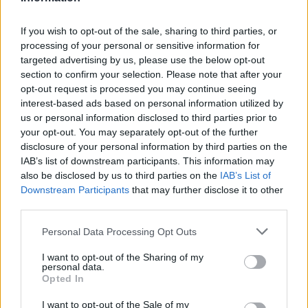
If you wish to opt-out of the sale, sharing to third parties, or
processing of your personal or sensitive information for
targeted advertising by us, please use the below opt-out
section to confirm your selection. Please note that after your
opt-out request is processed you may continue seeing
Więcej o meczu:
Strażak Grochowe - Hetman Dąbrówka
Wisłocka
interest-based ads based on personal information utilized by
us or personal information disclosed to third parties prior to
Więcej o lidze:
Rzeszów > Klasa A, gr. III
your opt-out. You may separately opt-out of the further
disclosure of your personal information by third parties on the
CZYTAJ TAKŻE
IAB’s list of downstream participants. This information may
also be disclosed by us to third parties on the
IAB’s List of
2026-06-12 11:11
Downstream Participants
that may further disclose it to other
Strażak Grochowe -
third parties.
2026-08-08 19:12
Lechia Zielona Góra
Kolorado Wola
Please note that this website/app uses one or more Google
Personal Data Processing Opt Outs
- Sokół Kleczew
Chorzelowska
services and may gather and store information including but
transmisja na żywo.
transmisja na żywo.
not limited to your visit or usage behaviour. You may click to
I want to opt-out of the Sharing of my
Gdzie oglądać?
Gdzie oglądać?
personal data.
grant or deny consent to Google and its third-party tags to
(08.08.2026)
(14.06.2026)
Opted In
use your data for below specified purposes in below Google
consent section.
I want to opt-out of the Sale of my