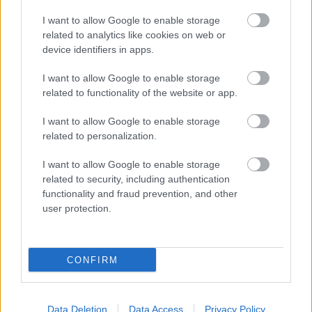
I want to allow Google to enable storage
NASTĘPNY ARTYKUŁ
related to analytics like cookies on web or
2026-05-05 00:47
device identifiers in apps.
Stal Łańcut - Izolator Boguchwała
I want to allow Google to enable storage
transmisja na żywo. Gdzie oglądać?
(08.05.2026)
related to functionality of the website or app.
I want to allow Google to enable storage
related to personalization.
Asseco Resovia
Developres Rzeszów
|
|
ITA TOOLS Stal Mielec
Cellfast Wilki Krosno
|
|
I want to allow Google to enable storage
Texom Stal Rzeszów
Stal Mielec
Motor Lublin
|
|
|
related to security, including authentication
Stal Rzeszów
Stal Stalowa Wola
Wisła Kraków
Resovia
|
|
|
|
functionality and fraud prevention, and other
Wieczysta Kraków
Sandecja Nowy Sącz
Siarka Tarnobrzeg
|
|
|
user protection.
Wisłoka Dębica
4 liga podkarpacka
JKS Jarosław
|
|
|
Karpaty Krosno
CONFIRM
Mecze dziś
Wyniki LIVE
Transmisje
O nas
Kontakt
|
|
|
|
|
Polityka prywatności
pehasports.com
| Polecamy:
|
kartki okolicznościowe
Data Deletion
Data Access
Privacy Policy