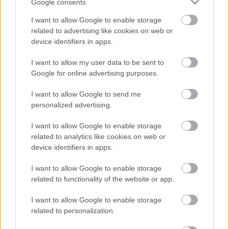
Teraz komentarze są domyślnie ukryte, aby poprawić
Google consents
⚠
komfort korzystania z serwisu. Kliknij przycisk
I want to allow Google to enable storage
„Zobacz komentarze”, aby je wyświetlić i dołączyć do
related to advertising like cookies on web or
dyskusji.
device identifiers in apps.
I want to allow my user data to be sent to
Zobacz komentarze
Google for online advertising purposes.
I want to allow Google to send me
personalized advertising.
NASTĘPNY ARTYKUŁ
2025-07-04 12:42
I want to allow Google to enable storage
Patryk Rymanowski nowym piłkarzem
related to analytics like cookies on web or
Resovii
device identifiers in apps.
I want to allow Google to enable storage
related to functionality of the website or app.
Asseco Resovia
Developres Rzeszów
ITA TOOLS Stal Mielec
|
|
|
I want to allow Google to enable storage
Cellfast Wilki Krosno
Texom Stal Rzeszów
Stal Mielec
|
|
|
related to personalization.
Motor Lublin
Stal Rzeszów
Stal Stalowa Wola
Wisła Kraków
|
|
|
|
Resovia
Wieczysta Kraków
Sandecja Nowy Sącz
|
|
|