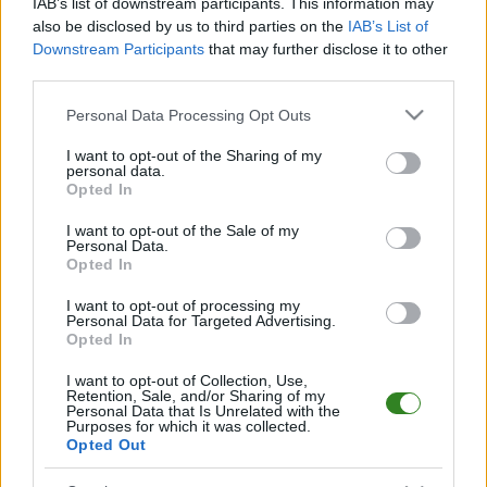
IAB’s list of downstream participants. This information may
also be disclosed by us to third parties on the
IAB’s List of
2025-07-04 19:15
Downstream Participants
that may further disclose it to other
Terminy meczów
third parties.
Resovii w 2. i 3.
2025-07-04 18:17
Please note that this website/app uses one or more Google
Personal Data Processing Opt Outs
Trzy nowe nabytki w
kolejce Betclic 2. Ligi
services and may gather and store information including but
Wisłoku Wiśniowa
wyznaczone
not limited to your visit or usage behaviour. You may click to
I want to opt-out of the Sharing of my
personal data.
grant or deny consent to Google and its third-party tags to
Opted In
use your data for below specified purposes in below Google
consent section.
I want to opt-out of the Sale of my
Personal Data.
Opted In
2025-07-04 20:26
Kamil Witkowski
I want to opt-out of processing my
Personal Data for Targeted Advertising.
objął spadkowicza z
Opted In
3.ligi
I want to opt-out of Collection, Use,
Retention, Sale, and/or Sharing of my
Personal Data that Is Unrelated with the
KOMENTARZE
Purposes for which it was collected.
Opted Out
Uwaga!