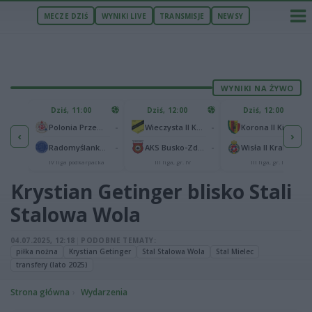
MECZE DZIŚ
WYNIKI LIVE
TRANSMISJE
NEWSY
WYNIKI NA ŻYWO
U
Dziś, 11:00
Dziś, 12:00
Dziś, 12:00
1
Polonia Warszawa
-
-
-
Polonia Przemyśl
Wieczysta II Kraków
Korona II Kielce
‹
›
1
ów
-
-
-
Radomyślanka Radomyśl Wielki
AKS Busko-Zdrój
Wisła II Kraków
IV liga podkarpacka
III liga, gr. IV
III liga, gr. IV
Krystian Getinger blisko Stali
Stalowa Wola
04.07.2025, 12:18
|
PODOBNE TEMATY:
piłka nożna
Krystian Getinger
Stal Stalowa Wola
Stal Mielec
transfery (lato 2025)
Strona główna
Wydarzenia