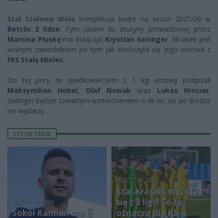
Stal Stalowa Wola
kompletuje kadre na sezon 2025/26 w
Betclic 2 lidze
. Tym razem do drużyny prowadzonej przez
Marcina Płuskę
ma dołączyć
Krystian Getinger
. 36-latek jest
wolnym zawodnikiem po tym jak skończyła się jego umowa z
FKS Stalą Mielec
.
Do tej pory ze spadkowieczem z 1 ligi umowy podpisali
Maksymilian Hebel
,
Olaf Nowak
oraz
Lukas Hrnciar
.
Getinger będzie czwartym wzmocnieniem o ile nic się po drodze
nie wydarzy.
CZYTAJ TAKŻE
2025-07-03 23:45
Stal Kraśnik wycofa
się z 3 ligi? Co to
2025-07-03 21:34
Sokół Kamień ma
oznacza dla KS-u