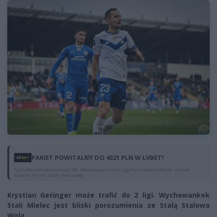
PAKIET POWITALNY DO 4321 PLN W LVBET!
Tylko dla osób pełnoletnich 18+. Reklamujemy tylko legalnych bukmacherów. Hazard
stwarza ryzyko straty finansowej.
Krystian Getinger może trafić do 2 ligi. Wychowankek
Stali Mielec jest bliski porozumienia ze Stalą Stalowa
Wola.