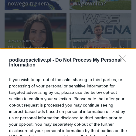
nowego trenera
Wiązownica?
2025-07-04 10:55
2025-07-04 12:42
Ola Sępek nową
Patryk Rymanowski
rzeczniczką Bruk-Bet
nowym piłkarzem
podkarpacielive.pl -
Do Not Process My Personal
Termalicy Nieciecza
Resovii
Information
If you wish to opt-out of the sale, sharing to third parties, or
processing of your personal or sensitive information for
2025-07-04 18:20
targeted advertising by us, please use the below opt-out
Damian Płonka
section to confirm your selection. Please note that after your
przedłużył kontrakt z
opt-out request is processed you may continue seeing
2025-07-04 14:14
Kacper Sadłocha
Pogonią-Sokołem
interest-based ads based on personal information utilized by
wraca do Stali Mielec
Lubaczów
us or personal information disclosed to third parties prior to
your opt-out. You may separately opt-out of the further
disclosure of your personal information by third parties on the