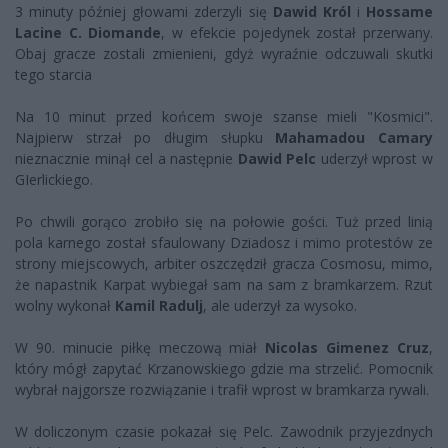
3 minuty później głowami zderzyli się
Dawid Król
i
Hossame
Lacine C. Diomande
, w efekcie pojedynek został przerwany.
Obaj gracze zostali zmienieni, gdyż wyraźnie odczuwali skutki
tego starcia
Na 10 minut przed końcem swoje szanse mieli "Kosmici".
Najpierw strzał po długim słupku
Mahamadou Camary
nieznacznie minął cel a następnie
Dawid Pelc
uderzył wprost w
GIerlickiego.
Po chwili gorąco zrobiło się na połowie gości. Tuż przed linią
pola karnego został sfaulowany Dziadosz i mimo protestów ze
strony miejscowych, arbiter oszczędził gracza Cosmosu, mimo,
że napastnik Karpat wybiegał sam na sam z bramkarzem. Rzut
wolny wykonał
Kamil Radulj
, ale uderzył za wysoko.
W 90. minucie piłkę meczową miał
Nicolas Gimenez Cruz
,
który mógł zapytać Krzanowskiego gdzie ma strzelić. Pomocnik
wybrał najgorsze rozwiązanie i trafił wprost w bramkarza rywali.
W doliczonym czasie pokazał się Pelc. Zawodnik przyjezdnych