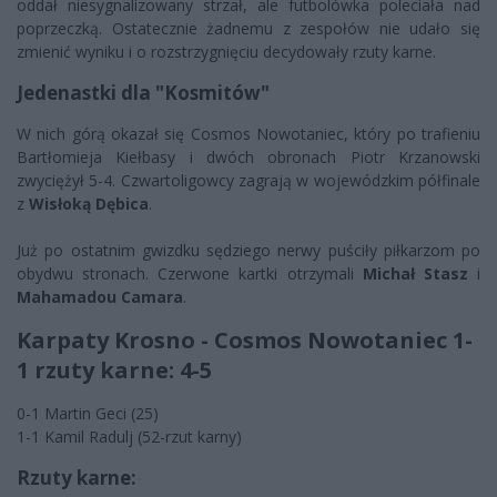
oddał niesygnalizowany strzał, ale futbolówka poleciała nad
poprzeczką. Ostatecznie żadnemu z zespołów nie udało się
zmienić wyniku i o rozstrzygnięciu decydowały rzuty karne.
Jedenastki dla "Kosmitów"
W nich górą okazał się Cosmos Nowotaniec, który po trafieniu
Bartłomieja Kiełbasy i dwóch obronach Piotr Krzanowski
zwyciężył 5-4. Czwartoligowcy zagrają w wojewódzkim półfinale
z
Wisłoką Dębica
.
Już po ostatnim gwizdku sędziego nerwy puściły piłkarzom po
obydwu stronach. Czerwone kartki otrzymali
Michał Stasz
i
Mahamadou Camara
.
Karpaty Krosno - Cosmos Nowotaniec 1-
1 rzuty karne: 4-5
0-1 Martin Geci (25)
1-1 Kamil Radulj (52-rzut karny)
Rzuty karne: