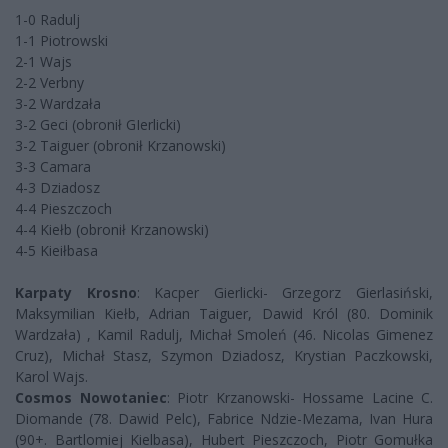
1-0 Radulj
1-1 Piotrowski
2-1 Wajs
2-2 Verbny
3-2 Wardzała
3-2 Geci (obronił GIerlicki)
3-2 Taiguer (obronił Krzanowski)
3-3 Camara
4-3 Dziadosz
4-4 Pieszczoch
4-4 Kiełb (obronił Krzanowski)
4-5 Kieiłbasa
Karpaty Krosno
: Kacper Gierlicki- Grzegorz Gierlasiński,
Maksymilian Kiełb, Adrian Taiguer, Dawid Król (80. Dominik
Wardzała) , Kamil Radulj, Michał Smoleń (46. Nicolas Gimenez
Cruz), Michał Stasz, Szymon Dziadosz, Krystian Paczkowski,
Karol Wajs.
Cosmos Nowotaniec
: Piotr Krzanowski- Hossame Lacine C.
Diomande (78. Dawid Pelc), Fabrice Ndzie-Mezama, Ivan Hura
(90+. Bartlomiej Kielbasa), Hubert Pieszczoch, Piotr Gomułka