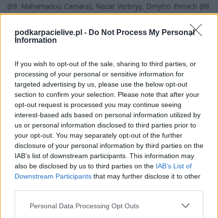
(69. Mahamadou Camara), Nazar Verbnyy, Dmytro Pirnach (88.
Łukasz Piotrowski), Kacper Pieniążek (76. Kamil Warchoł),
Martin Geci, Màrcio Borgium Filho (69. Dimitrii Jakhia).
podkarpacielive.pl -
Do Not Process My Personal
Information
Sędzia: Albin Kijowski.
Żółte kartki: Grzegorz Gierlasiński (45-faul), Dariusz Liana (83-
If you wish to opt-out of the sale, sharing to third parties, or
krytykowanie orzeczeń sędziego), Krystian Paczkowski (90-
processing of your personal or sensitive information for
opóźnianie gry)- Kacper Pieniążek (39-opóźnianie gry), Dmytro
targeted advertising by us, please use the below opt-out
Pirnach (43-faul), Hossame Lacine C. Diomande (46-faul),
section to confirm your selection. Please note that after your
Dimitrii Jakhia (83-faul), Piotr Krzanowski (90+-gra na czas).
opt-out request is processed you may continue seeing
Czerwone kartki: Michał Stasz (niesportowe zachowanie) -
interest-based ads based on personal information utilized by
Mahamadou Camara (niesportowe zachowanie)
us or personal information disclosed to third parties prior to
your opt-out. You may separately opt-out of the further
Więcej o lidze:
IV liga podkarpacka
disclosure of your personal information by third parties on the
IAB’s list of downstream participants. This information may
CZYTAJ TAKŻE
also be disclosed by us to third parties on the
IAB’s List of
Downstream Participants
that may further disclose it to other
third parties.
2026-08-07 02:08
Pierwszy krok do raju
2025-05-07 21:51
Please note that this website/app uses one or more Google
Personal Data Processing Opt Outs
Dogrywka na wagę
czy prosta droga do
services and may gather and store information including but