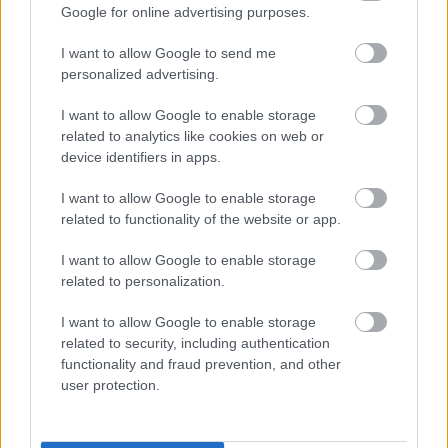
dyskusji.
Google for online advertising purposes.
I want to allow Google to send me
Zobacz komentarze
personalized advertising.
I want to allow Google to enable storage
related to analytics like cookies on web or
NASTĘPNY ARTYKUŁ
device identifiers in apps.
2025-05-07 21:51
I want to allow Google to enable storage
Dogrywka na wagę finału.
related to functionality of the website or app.
Muszynianka Sokół Łańcut z porażką
w decydującym starciu
I want to allow Google to enable storage
related to personalization.
Asseco Resovia
Developres Rzeszów
ITA TOOLS Stal Mielec
I want to allow Google to enable storage
|
|
|
Cellfast Wilki Krosno
Texom Stal Rzeszów
Stal Mielec
related to security, including authentication
|
|
|
Motor Lublin
Stal Rzeszów
Stal Stalowa Wola
Wisła Kraków
functionality and fraud prevention, and other
|
|
|
|
user protection.
Resovia
Wieczysta Kraków
Sandecja Nowy Sącz
|
|
|
Siarka Tarnobrzeg
Wisłoka Dębica
4 liga podkarpacka
|
|
|
JKS Jarosław
Karpaty Krosno
|