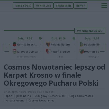
MECZE DZIŚ
WYNIKI LIVE
TRANSMISJE
NEWSY
WYNIKI NA ŻYWO
U
Dziś, 17:30
Dziś, 18:00
Dziś, 19:57
65
lonia Bydgoszcz
-
-
-
Górnik Strachocina
Polonia Bytom
Podlasie Biała Podlaska
‹
›
25
-
-
-
Igloopol Dębica
Pogoń Siedlce
Hetman Zamość
aliga
IV liga podkarpacka
I liga
III liga, gr. IV
Cosmos Nowotaniec lepszy od
Karpat Krosno w finale
Okręgowego Pucharu Polski
07.05.2025, 19:22
|
PODOBNE TEMATY:
sport
piłka nożna
Okręgowy Puchar Polski
4 liga podkarpacka
Karpaty Krosno
Cosmos Nowotaniec