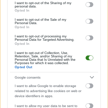
finału. Muszynianka
piekła? Rusza 4. Liga
not limited to your visit or usage behaviour. You may click to
I want to opt-out of the Sharing of my
personal data.
Sokół Łańcut z
Podkarpacka
grant or deny consent to Google and its third-party tags to
Opted In
porażką w
[ZAPOWIEDŹ 1.
use your data for below specified purposes in below Google
decydującym starciu
KOLEJKI]
consent section.
I want to opt-out of the Sale of my
Personal Data.
Opted In
I want to opt-out of processing my
Personal Data for Targeted Advertising.
2026-08-06 22:31
Opted In
Kadra Stali Łańcut
na sezon 2026/2027.
I want to opt-out of Collection, Use,
Retention, Sale, and/or Sharing of my
To oni powalczą o
Personal Data that Is Unrelated with the
Purposes for which it was collected.
awans
Opted Out
Google consents
KOMENTARZE
I want to allow Google to enable storage
Uwaga!
related to advertising like cookies on web or
Teraz komentarze są domyślnie ukryte, aby poprawić
device identifiers in apps.
⚠
komfort korzystania z serwisu. Kliknij przycisk
„Zobacz komentarze”, aby je wyświetlić i dołączyć do
I want to allow my user data to be sent to