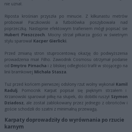
nie uznał.
Riposta krośnian przyszła po minucie. Z kilkunastu metrów
probował Paczkowski a futbolówka poszybowała nad
poprzeczką. Następnie efektowym trafieniem mógł popisać sie
Hubert Pieszczoch
. Mocny strzał piłkarza gości w świetnym
stylu sparował
Kacper Gierlicki
.
Przed zmianą stron stuprocentową okazję do podwyższenia
prowadzenia miał Filho. Zawodnik Cosmosu otrzymał podanie
od
Dmytro Pirnacha
i z bliskiej odległości trafił w stojącego na
linii bramkowej
Michała Stasza
.
Tuż przed końcem pierwszej odsłony rzut wolny wykonał
Kamil
Radulj
. Pomocnik Karpat popisał się pięknym strzałem i
Krzanowski sparował piłkę na słupek, do dobitki ruszył
Szymon
Dziadosz
, ale został zablokowany przez jednego z obrońców i
goście schodzili do szatni z minimalną przewagą.
Karpaty doprowadziły do wyrównania po rzucie
karnym