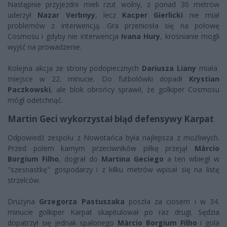
Następnie przyjezdni mieli rzut wolny, z ponad 30 metrów
uderzył
Nazar Verbnyy
, lecz
Kacper Gierlicki
nie miał
problemów z interwencją. Gra przeniosła się na połowę
Cosmosu i gdyby nie interwencja
Ivana Hury
, krośnianie mogli
wyjść na prowadzenie.
Kolejna akcja ze strony podopiecznych
Dariusza Liany
miała
miejsce w 22. minucie. Do futbolówki dopadł
Krystian
Paczkowski
, ale blok obrońcy sprawił, że golkiper Cosmosu
mógł odetchnąć.
Martin Geci wykorzystał błąd defensywy Karpat
Odpowiedź zespołu z Nowotańca była najlepsza z możliwych.
Przed polem karnym przeciwników piłkę przejął
Màrcio
Borgium Filho
, dograł do
Martina Geciego
a ten wbiegł w
"szesnastkę" gospodarzy i z kilku metrów wpisał się na listę
strzelców.
Drużyna
Grzegorza Pastuszaka
poszła za ciosem i w 34.
minucie golkiper Karpat skapitulował po raz drugi. Sędzia
dopatrzył się jednak spalonego
Màrcio Borgium Filho
i gola