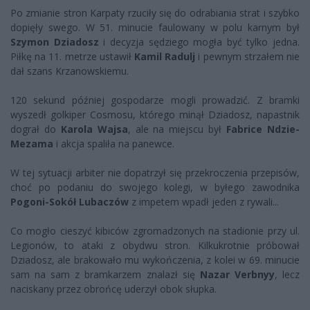
Po zmianie stron Karpaty rzuciły się do odrabiania strat i szybko
dopięły swego. W 51. minucie faulowany w polu karnym był
Szymon Dziadosz
i decyzja sędziego mogła być tylko jedna.
Piłkę na 11. metrze ustawił
Kamil Radulj
i pewnym strzałem nie
dał szans Krzanowskiemu.
120 sekund później gospodarze mogli prowadzić. Z bramki
wyszedł golkiper Cosmosu, którego minął Dziadosz, napastnik
dograł do
Karola Wajsa
, ale na miejscu był
Fabrice Ndzie-
Mezama
i akcja spaliła na panewce.
W tej sytuacji arbiter nie dopatrzył się przekroczenia przepisów,
choć po podaniu do swojego kolegi, w byłego zawodnika
Pogoni-Sokół Lubaczów
z impetem wpadł jeden z rywali...
Co mogło cieszyć kibiców zgromadzonych na stadionie przy ul.
Legionów, to ataki z obydwu stron. Kilkukrotnie próbował
Dziadosz, ale brakowało mu wykończenia, z kolei w 69. minucie
sam na sam z bramkarzem znalazł się
Nazar Verbnyy
, lecz
naciskany przez obrońcę uderzył obok słupka.