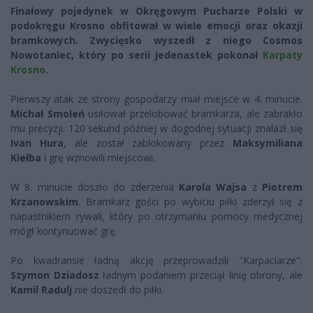
Finałowy pojedynek w Okręgowym Pucharze Polski w
podokręgu Krosno obfitował w wiele emocji oraz okazji
bramkowych. Zwycięsko wyszedł z niego Cosmos
Nowotaniec, który po serii jedenastek pokonał
Karpaty
Krosno
.
Pierwszy atak ze strony gospodarzy miał miejsce w 4. minucie.
Michał Smoleń
usiłował przelobować bramkarza, ale zabrakło
mu precyzji. 120 sekund później w dogodnej sytuacji znalazł się
Ivan Hura
, ale został zablokowany przez
Maksymiliana
Kiełba
i grę wznowili miejscowi.
W 8. minucie doszło do zderzenia
Karola Wajsa
z
Piotrem
Krzanowskim
. Bramkarz gości po wybiciu piłki zderzył się z
napastnikiem rywali, który po otrzymaniu pomocy medycznej
mógł kontynuować grę.
Po kwadransie ładną akcję przeprowadzili "Karpaciarze".
Szymon Dziadosz
ładnym podaniem przeciął linię obrony, ale
Kamil Radulj
nie doszedł do piłki.