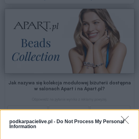
Jak nazywa się kolekcja modułowej biżuterii dostępna
w salonach Apart i na Apart.pl?
Odpowiedź na pytanie wynika z reklamy powyżej.
Beads Collection
Pearl Collection
Gold Collection
podkarpacielive.pl -
Do Not Process My Personal
Information
Rozwiązując questpassa, wyrażam zgodę na targetowanie reklam
(
zmiana ustawień
)
Dzięki targetowaniu możemy wspierać fundację