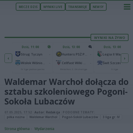
MECZE DZIŚ
WYNIKI LIVE
TRANSMISJE
NEWSY
WYNIKI NA ŻYWO
U
Dziś, 11:00
Dziś, 13:00
Dziś, 13:00
2
Podbeskidzie Bielsko-Biała
-
-
-
Strug Tyczyn
Hunters PSŻ Poznań
Legia II Warszawa
‹
›
2
sk
-
-
-
Wisłok Wiśniowa
Cellfast Wilki Krosno
Świt Szczecin
IV liga podkarpacka
Metalkas 2. Ekstraliga
II liga
Waldemar Warchoł dołącza do
sztabu szkoleniowego Pogoni-
Sokoła Lubaczów
07.05.2025, 17:52
|
Autor:
Redakcja
|
PODOBNE TEMATY:
piłka nożna
Waldemar Warchoł
Pogoń-Sokół Lubaczów
3 liga gr. IV
Strona główna
Wydarzenia