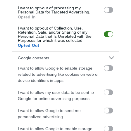
ostatniej serii przegrali 1-6 z
Siarką Tarnobrzeg
. W następy
I want to opt-out of processing my
weekend zagrają z
KSZO 1929 Ostrowiec Świętokrzyski
.
Personal Data for Targeted Advertising.
Opted In
Więcej o lidze:
III liga, gr. IV
I want to opt-out of Collection, Use,
Retention, Sale, and/or Sharing of my
Personal Data that Is Unrelated with the
CZYTAJ TAKŻE
Purposes for which it was collected.
Opted Out
Google consents
2025-05-07 21:51
2025-05-07 22:23
Dogrywka na wagę
WIDEO: Karpaty
I want to allow Google to enable storage
finału. Muszynianka
Krosno - Cosmos
related to advertising like cookies on web or
Sokół Łańcut z
Nowotaniec
device identifiers in apps.
porażką w
[BRAMKI, RZUTY
decydującym starciu
KARNE]
I want to allow my user data to be sent to
Google for online advertising purposes.
I want to allow Google to send me
personalized advertising.
I want to allow Google to enable storage