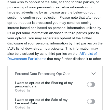
If you wish to opt-out of the sale, sharing to third parties, or
Polityka prywatności
processing of your personal or sensitive information for
targeted advertising by us, please use the below opt-out
section to confirm your selection. Please note that after your
opt-out request is processed you may continue seeing
Pogoń-Sokół Lubaczów w końcówce sezonu przechodzi
interest-based ads based on personal information utilized by
zmiany. Do sztabu szkoleniowego trzecioligowca
us or personal information disclosed to third parties prior to
dołączył Waldemar Warchoł, który będzie asystentem
your opt-out. You may separately opt-out of the further
Pawła Słomianego do końca sezonu 2024/25.
disclosure of your personal information by third parties on the
IAB’s list of downstream participants. This information may
W
Pogoni-Sokole Lubaczów
doszło w ostatnim czasie do
also be disclosed by us to third parties on the
IAB’s List of
zmiany trenera. Miejsce
Łukasza Surmy
zajął dotychczasowy
Aby odsłonić treść, kliknij
Downstream Participants
that may further disclose it to other
i odpowiedz na pytanie
asystent, czyli
Paweł Słomiany
. Klub chciał wzmocnić jego
third parties.
sztab szkoleniowy i tym samym do trzecioligowca dołączył
Waldemar Warchoł
.
Please note that this website/app uses one or more Google
Personal Data Processing Opt Outs
services and may gather and store information including but
35-letni szkoleniowiec ostatnio prowadził
KS Wiązownica
w
not limited to your visit or usage behaviour. You may click to
I want to opt-out of the Sharing of my
sezonie 2023/24. Wcześniej był trenerem
Polonii Przemyśl
. W
personal data.
grant or deny consent to Google and its third-party tags to
Opted In
swojej karierze był również w sztabach m.in.
Sokoła Nisko
,
use your data for below specified purposes in below Google
Stali Stalowa Wola
oraz
Wigier Suwałki
.
consent section.
I want to opt-out of the Sale of my
Personal Data.
Pogoń-Sokół Lubaczów walczy o utrzymanie w 3 lidze gr. IV. W
Opted In