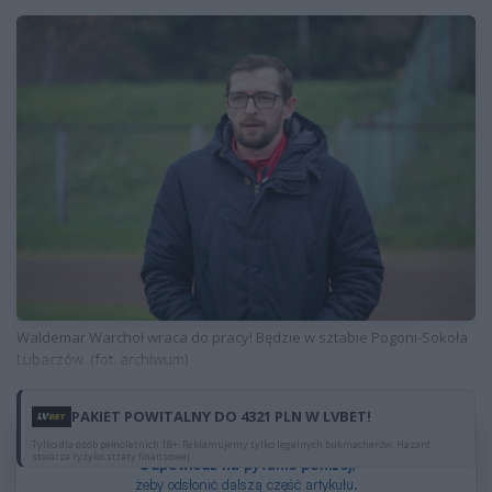
Waldemar Warchoł wraca do pracy! Będzie w sztabie Pogoni-Sokoła
Lubaczów. (fot. archiwum)
PAKIET POWITALNY DO 4321 PLN W LVBET!
Dzięki reklamom możesz czytać za darmo.
Tylko dla osób pełnoletnich 18+. Reklamujemy tylko legalnych bukmacherów. Hazard
stwarza ryzyko straty finansowej.
Odpowiedz na pytanie poniżej
,
żeby odsłonić dalszą część artykułu.