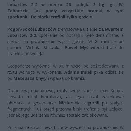
Lubartów 2-2 w meczu 26. kolejki 3 ligi gr. IV.
Zobaczcie, jak padły wszystkie bramki w tym
spotkaniu. Do siatki trafiali tylko goście.
Pogoń-Sokół Lubaczów
zremisowała u siebie z
Lewartem
Lubartów 2-2
. Spotkanie od początku było dynamiczne, a
pierwsi na prowadzenie wyszli goście. W 8. minucie po
podaniu Michała Steszuka,
Paweł Myśliwieck
i trafił do
bramki z półwoleja.
Gospodarze wyrównali w 30. minucie, po dośrodkowaniu z
rzutu wolnego w wykonaniu
Adama Imieli
piłka odbiła się
od
Mateusza Chyły
i wpadła do bramki.
Do przerwy obie drużyny miały swoje szanse – m.in. Knap z
Lewartu minął bramkarza, ale jego strzał zablokował
obrońca, a gospodarze kilkukrotnie zagrozili po stałych
fragmentach. Tuż przed przerwą bliski trafienia był Żelisko,
jednak jego uderzenie również zostało zablokowane.
Po zmianie stron Lewart znów wyszedł na prowadzenie. W