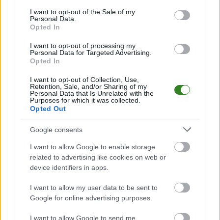
consent section.
I want to opt-out of the Sale of my
Personal Data.
Opted In
2026-08-07 15:38
Damian Zbozień
I want to opt-out of processing my
Personal Data for Targeted Advertising.
przed meczem z
Opted In
Sandecją: "To klub
bliski mojemu
I want to opt-out of Collection, Use,
Retention, Sale, and/or Sharing of my
sercu"
Personal Data that Is Unrelated with the
Purposes for which it was collected.
Opted Out
KOMENTARZE
Google consents
Uwaga!
I want to allow Google to enable storage
Teraz komentarze są domyślnie ukryte, aby
⚠
related to advertising like cookies on web or
poprawić komfort korzystania z serwisu. Kliknij
device identifiers in apps.
przycisk „Zobacz komentarze”, aby je wyświetlić i
dołączyć do dyskusji.
I want to allow my user data to be sent to
Google for online advertising purposes.
Zobacz komentarze
I want to allow Google to send me