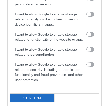
personalized advertising.
I want to allow Google to enable storage
NASTĘPNY ARTYKUŁ
related to analytics like cookies on web or
device identifiers in apps.
2025-04-20 12:07
Marek Zub: Zabrakło wisienki na
I want to allow Google to enable storage
torcie
related to functionality of the website or app.
I want to allow Google to enable storage
related to personalization.
Asseco Resovia
Developres Rzeszów
|
|
ITA TOOLS Stal Mielec
Cellfast Wilki Krosno
|
|
I want to allow Google to enable storage
Texom Stal Rzeszów
Stal Mielec
Motor Lublin
|
|
|
related to security, including authentication
Stal Rzeszów
Stal Stalowa Wola
Wisła Kraków
Resovia
|
|
|
|
functionality and fraud prevention, and other
Wieczysta Kraków
Sandecja Nowy Sącz
Siarka Tarnobrzeg
|
|
|
user protection.
Wisłoka Dębica
4 liga podkarpacka
JKS Jarosław
|
|
|
Karpaty Krosno
CONFIRM
Mecze dziś
Wyniki LIVE
Transmisje
O nas
Kontakt
|
|
|
|
|
Polityka prywatności
pehasports.com
| Polecamy:
|