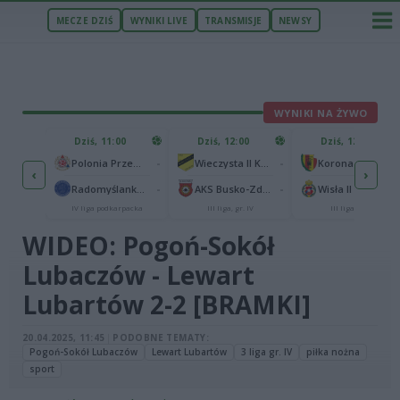
MECZE DZIŚ
WYNIKI LIVE
TRANSMISJE
NEWSY
WYNIKI NA ŻYWO
ZU
Dziś, 11:00
Dziś, 12:00
Dziś, 12:00
1
Polonia Warszawa
-
-
Polonia Przemyśl
Wieczysta II Kraków
Korona II Kielce
‹
›
1
rzów
-
-
Radomyślanka Radomyśl Wielki
AKS Busko-Zdrój
Wisła II Kraków
IV liga podkarpacka
III liga, gr. IV
III liga, gr. IV
WIDEO: Pogoń-Sokół
Lubaczów - Lewart
Lubartów 2-2 [BRAMKI]
20.04.2025, 11:45
|
PODOBNE TEMATY:
Pogoń-Sokół Lubaczów
Lewart Lubartów
3 liga gr. IV
piłka nożna
sport