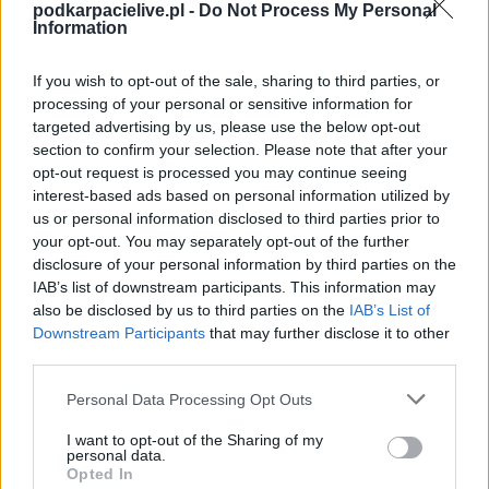
podkarpacielive.pl -
Do Not Process My Personal
Information
If you wish to opt-out of the sale, sharing to third parties, or
processing of your personal or sensitive information for
targeted advertising by us, please use the below opt-out
section to confirm your selection. Please note that after your
opt-out request is processed you may continue seeing
interest-based ads based on personal information utilized by
us or personal information disclosed to third parties prior to
Więcej o lidze:
III liga, gr. IV
your opt-out. You may separately opt-out of the further
disclosure of your personal information by third parties on the
CZYTAJ TAKŻE
IAB’s list of downstream participants. This information may
also be disclosed by us to third parties on the
IAB’s List of
Downstream Participants
that may further disclose it to other
third parties.
2026-08-07 22:18
Please note that this website/app uses one or more Google
Personal Data Processing Opt Outs
Hetman prowadził i
2026-08-07 15:54
services and may gather and store information including but
grał w osłabieniu.
WYNIKI: sobotnie
not limited to your visit or usage behaviour. You may click to
I want to opt-out of the Sharing of my
Podlasie uratowało
mecze piłki nożnej i
personal data.
grant or deny consent to Google and its third-party tags to
Opted In
remis w końcówce
żużla
use your data for below specified purposes in below Google