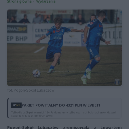
Strona główna
Wydarzenia
fot. Pogoń-Sokół Lubaczów
PAKIET POWITALNY DO 4321 PLN W LVBET!
Tylko dla osób pełnoletnich 18+. Reklamujemy tylko legalnych bukmacherów. Hazard
stwarza ryzyko straty finansowej.
Pogoń-Sokół Lubaczów zremisowała z Lewartem