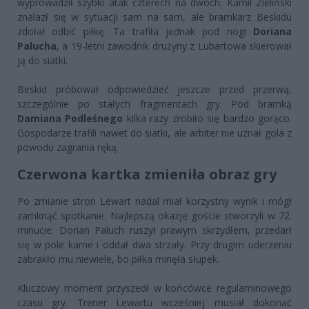
wyprowadził szybki atak czterech na dwóch. Kamil Zieliński
znalazł się w sytuacji sam na sam, ale bramkarz Beskidu
zdołał odbić piłkę. Ta trafiła jednak pod nogi
Doriana
Palucha
, a 19-letni zawodnik drużyny z Lubartowa skierował
ją do siatki.
Beskid próbował odpowiedzieć jeszcze przed przerwą,
szczególnie po stałych fragmentach gry. Pod bramką
Damiana Podleśnego
kilka razy zrobiło się bardzo gorąco.
Gospodarze trafili nawet do siatki, ale arbiter nie uznał gola z
powodu zagrania ręką.
Czerwona kartka zmieniła obraz gry
Po zmianie stron Lewart nadal miał korzystny wynik i mógł
zamknąć spotkanie. Najlepszą okazję goście stworzyli w 72.
minucie. Dorian Paluch ruszył prawym skrzydłem, przedarł
się w pole karne i oddał dwa strzały. Przy drugim uderzeniu
zabrakło mu niewiele, bo piłka minęła słupek.
Kluczowy moment przyszedł w końcówce regulaminowego
czasu gry. Trener Lewartu wcześniej musiał dokonać