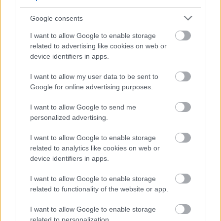
KOMENTARZE
Google consents
Uwaga!
I want to allow Google to enable storage
Teraz komentarze są domyślnie ukryte, aby
⚠
related to advertising like cookies on web or
poprawić komfort korzystania z serwisu. Kliknij
device identifiers in apps.
przycisk „Zobacz komentarze”, aby je wyświetlić i
dołączyć do dyskusji.
I want to allow my user data to be sent to
Google for online advertising purposes.
Zobacz komentarze
I want to allow Google to send me
personalized advertising.
I want to allow Google to enable storage
NASTĘPNY ARTYKUŁ
related to analytics like cookies on web or
2026-06-17 23:56
device identifiers in apps.
Andrzej Paszkiewicz wraca na ławkę
trenerską. Poprowadzi kluby w 4
I want to allow Google to enable storage
lidze
related to functionality of the website or app.
I want to allow Google to enable storage
related to personalization.