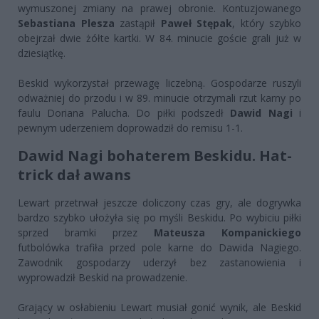
wymuszonej zmiany na prawej obronie. Kontuzjowanego
Sebastiana Plesza
zastąpił
Paweł Stępak
, który szybko
obejrzał dwie żółte kartki. W 84. minucie goście grali już w
dziesiątkę.
Beskid wykorzystał przewagę liczebną. Gospodarze ruszyli
odważniej do przodu i w 89. minucie otrzymali rzut karny po
faulu Doriana Palucha. Do piłki podszedł
Dawid Nagi
i
pewnym uderzeniem doprowadził do remisu 1-1.
Dawid Nagi bohaterem Beskidu. Hat-
trick dał awans
Lewart przetrwał jeszcze doliczony czas gry, ale dogrywka
bardzo szybko ułożyła się po myśli Beskidu. Po wybiciu piłki
sprzed bramki przez
Mateusza Kompanickiego
futbolówka trafiła przed pole karne do Dawida Nagiego.
Zawodnik gospodarzy uderzył bez zastanowienia i
wyprowadził Beskid na prowadzenie.
Grający w osłabieniu Lewart musiał gonić wynik, ale Beskid