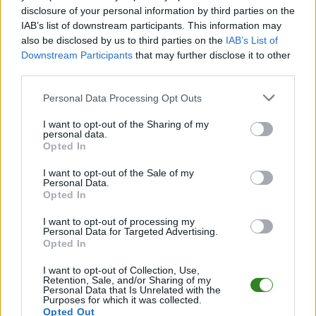
disclosure of your personal information by third parties on the
CZYTAJ TAKŻE
IAB’s list of downstream participants. This information may
also be disclosed by us to third parties on the
IAB’s List of
Downstream Participants
that may further disclose it to other
third parties.
2026-06-16 18:26
2026-06-20 19:07
Please note that this website/app uses one or more Google
Baraże Beskid
Znamy ostatniego
Personal Data Processing Opt Outs
services and may gather and store information including but
Andrychów - Lewart
trzecioligowca!
not limited to your visit or usage behaviour. You may click to
I want to opt-out of the Sharing of my
Lubartów. Gdzie
Wygrali baraże o
personal data.
grant or deny consent to Google and its third-party tags to
transmisja?
awans
Opted In
use your data for below specified purposes in below Google
consent section.
I want to opt-out of the Sale of my
Personal Data.
Opted In
2026-06-20 08:08
Dziś finał baraży o
I want to opt-out of processing my
Personal Data for Targeted Advertising.
awans. Kto zagra w
Opted In
3 lidze gr. IV w
nadchodzącym
I want to opt-out of Collection, Use,
sezonie?
Retention, Sale, and/or Sharing of my
Personal Data that Is Unrelated with the
Purposes for which it was collected.
Opted Out