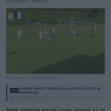
Strona główna
Wydarzenia
fot. youtube.com / Małopolski ZPN
ODBIERZ NAWET 2026 PLN DLA NOWYCH GRACZY W
ADMIRALBET
Tylko dla osób pełnoletnich 18+. Reklamujemy tylko legalnych bukmacherów. Hazard
stwarza ryzyko straty finansowej.
Beskid Andrychów pokonał Lewart Lubartów 3-1 po