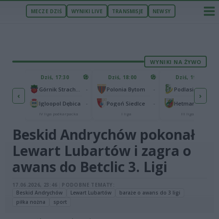
MECZE DZIŚ
WYNIKI LIVE
TRANSMISJE
NEWSY
WYNIKI NA ŻYWO
ZU
Dziś, 17:30
Dziś, 18:00
Dziś, 19:57
65
Abramczyk Polonia Bydgoszcz
-
-
Górnik Strachocina
Polonia Bytom
Podlasie Biała Podlaska
‹
›
25
ła
-
-
Igloopol Dębica
Pogoń Siedlce
Hetman Zamość
traliga
IV liga podkarpacka
I liga
III liga, gr. IV
Beskid Andrychów pokonał
Lewart Lubartów i zagra o
awans do Betclic 3. Ligi
17.06.2026, 23:46
|
PODOBNE TEMATY:
Beskid Andrychów
Lewart Lubartów
baraże o awans do 3 ligi
piłka nożna
sport