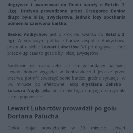
dogrywce i awansował do finału baraży o Betclic 3.
Ligę. Drużyna prowadzona przez Grzegorza Bonina
długo była bliżej zwycięstwa, jednak losy spotkania
odmieniła czerwona kartka.
Beskid Andrychów
jest o krok od awansu do
Betclic 3.
ligi
. W środowym półfinale baraży zespół z Andrychowa
pokonał u siebie
Lewart Lubartów
3-1 po dogrywce, choć
przez długi czas to goście byli bliżej zwycięstwa.
Spotkanie nie rozpoczęło się dla gospodarzy najlepiej.
Lewart dobrze wyglądał w kontratakach i jeszcze przed
przerwą potrafił stworzyć sobie bardzo groźne sytuacje. W
34. minucie po efektownej akcji
Krystiana
Żelisko
i
Łukasza Najdy
piłka po strzale tego drugiego zatrzymała
się na poprzeczce.
Lewart Lubartów prowadził po golu
Doriana Palucha
Goście objęli prowadzenie w 39. minucie. Lewart