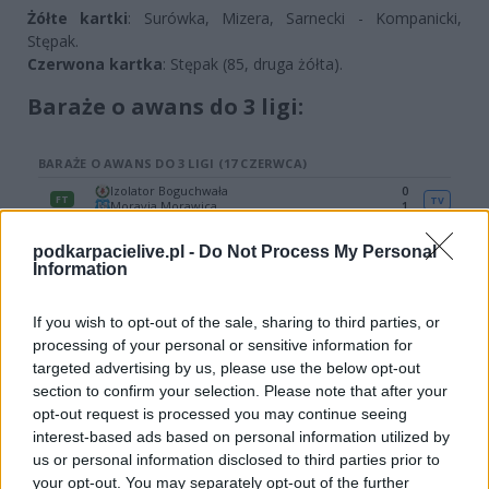
Żółte kartki
: Surówka, Mizera, Sarnecki - Kompanicki,
Stępak.
Czerwona kartka
: Stępak (85, druga żółta).
Baraże o awans do 3 ligi:
podkarpacielive.pl -
Do Not Process My Personal
Information
If you wish to opt-out of the sale, sharing to third parties, or
processing of your personal or sensitive information for
targeted advertising by us, please use the below opt-out
section to confirm your selection. Please note that after your
opt-out request is processed you may continue seeing
Więcej o meczu:
Beskid Andrychów - Lewart Lubartów
interest-based ads based on personal information utilized by
us or personal information disclosed to third parties prior to
Więcej o lidze:
Baraże o awans do 3 ligi
your opt-out. You may separately opt-out of the further