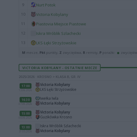
9
Nurt Potok
10
Victoria Kobylany
11
Piastovia Miejsce Piastowe
12
Iskra Wróblik Szlachecki
13
LKS Łęki Strzyżowskie
M
mecze,
Pkt
punkty,
Z
zwycięstwa,
R
remisy,
P
porażki ·
zwycięst
VICTORIA KOBYLANY - OSTATNIE MECZE
2025/2026 · KROSNO > KLASA B, GR. IV
Victoria Kobylany
17:00
LKS Łęki Strzyżowskie
13.06.2026
Iwełka Iwla
16:30
Victoria Kobylany
07.06.2026
Victoria Kobylany
15:00
Guzikówka Krosno
04.06.2026
Iskra Wróblik Szlachecki
13:00
Victoria Kobylany
31.05.2026