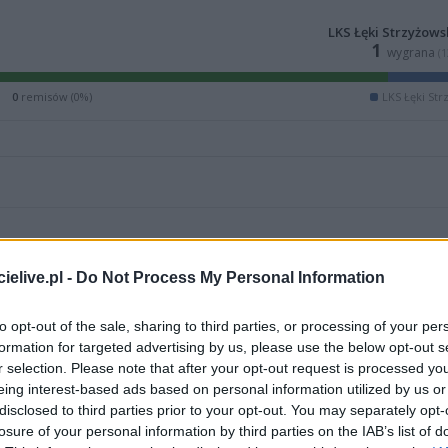
LKS Łęki Strzyżows
1
wygrana
(
0
remisów (0%)
LKS Łęki Str
elive.pl -
Do Not Process My Personal Information
to opt-out of the sale, sharing to third parties, or processing of your per
formation for targeted advertising by us, please use the below opt-out s
r selection. Please note that after your opt-out request is processed y
eing interest-based ads based on personal information utilized by us or
disclosed to third parties prior to your opt-out. You may separately opt-
ZOBACZ WIĘCEJ (4)
losure of your personal information by third parties on the IAB’s list of