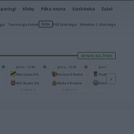
Sparingi
Kluby
Piłka nożna
Siatkówka
Żużel
iga
TauronLiga Kobiet
ŻUŻEL
PGE Ekstraliga
Metalkas 2. Ekstraliga
WYNIKI NA ŻYWO
Jutro, 12:00
Jutro, 12:00
Jutro, 13:00
-
-
-
-
Wieczysta II Kraków
Korona II Kielce
Podhale Nowy Targ
›
-
-
-
-
AKS Busko-Zdrój
Wisła II Kraków
Hutnik Kraków
III liga, gr. IV
III liga, gr. IV
II liga