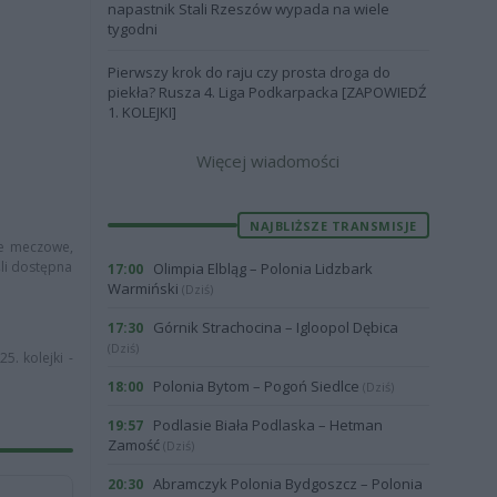
napastnik Stali Rzeszów wypada na wiele
tygodni
Pierwszy krok do raju czy prosta droga do
piekła? Rusza 4. Liga Podkarpacka [ZAPOWIEDŹ
1. KOLEJKI]
Więcej wiadomości
NAJBLIŻSZE TRANSMISJE
cje meczowe,
śli dostępna
Olimpia Elbląg – Polonia Lidzbark
17:00
Warmiński
(Dziś)
Górnik Strachocina – Igloopol Dębica
17:30
(Dziś)
5. kolejki -
Polonia Bytom – Pogoń Siedlce
18:00
(Dziś)
Podlasie Biała Podlaska – Hetman
19:57
Zamość
(Dziś)
Abramczyk Polonia Bydgoszcz – Polonia
20:30