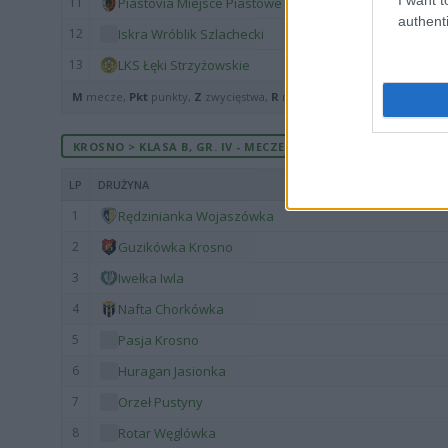
11
Piastovia Miejsce Piastowe
authenti
12
Iskra Wróblik Szlachecki
13
LKS Łęki Strzyżowskie
M
mecze,
Pkt
punkty,
Z
zwycięstwa,
R
remisy,
P
porażki ·
zwycięst
KROSNO > KLASA B, GR. IV - MECZE ROZEGRANE NA WYJEŹDZI
LP
DRUŻYNA
1
Rędzinianka Wojaszówka
2
Guzikówka Krosno
3
Iwełka Iwla
4
Nafta Chorkówka
5
Pasja Krosno
6
Huragan Jasionka
7
Orzeł Pustyny
8
Rotar Węglówka