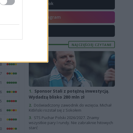
3
TikTok
0
Instagram
9
X
NAJCZĘŚCIEJ CZYTANE
E
FORMA
8
7
1
1.
Sponsor Stali z potężną inwestycją.
6
Wydadzą blisko 280 mln zł
5
2.
Doświadczony zawodnik do wzięcia. Michał
6
Kitliński rozstał się z Sokołem
3.
STS Puchar Polski 2026/2027. Znamy
3
wszystkie pary I rundy. Nie zabraknie hitowych
starć
0