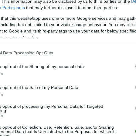
. This information may also be disclosed by us to third parties on the
IA
Participants
that may further disclose it to other third parties.
M
PKT
Z
R
P
GOL
 that this website/app uses one or more Google services and may gath
24
59
19
2
3
91-3
including but not limited to your visit or usage behaviour. You may click 
24
53
16
5
3
95-3
 to Google and its third-party tags to use your data for below specifi
ogle consent section.
24
52
17
1
6
87-3
24
47
15
2
7
77-3
l Data Processing Opt Outs
24
41
12
5
7
57-4
o opt-out of the Sharing of my personal data.
24
37
11
4
9
63-5
In
24
37
11
4
9
48-4
24
36
11
3
10
83-5
o opt-out of the Sale of my Personal Data.
In
24
28
8
4
12
46-5
24
27
9
0
15
60-6
to opt-out of processing my Personal Data for Targeted
ing.
24
19
6
1
17
35-9
In
24
10
3
1
20
30-1
o opt-out of Collection, Use, Retention, Sale, and/or Sharing
ersonal Data that Is Unrelated with the Purposes for which it
24
5
1
2
21
23-1
lected.