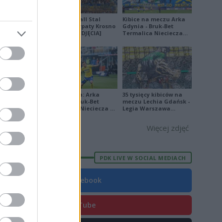
Derby Ekoball Stal
Kibice na meczu Arka
Sanok - Karpaty Krosno
Gdynia - Bruk-Bet
na remis [ZDJĘCIA]
Termalica Nieciecza
[ZDJĘCIA]
E
FORMA
7
3
Ekstraklasa: Arka
35 tysięcy kibiców na
9
Gdynia - Bruk-Bet
meczu Lechia Gdańsk -
Termalica Nieciecza 2-
Legia Warszawa
7
3 [ZDJĘCIA]
[OPRAWA, ZDJĘCIA]
Więcej zdjęć
6
3
PDK LIVE W SOCIAL MEDIACH
7
6
Facebook
4
YouTube
6