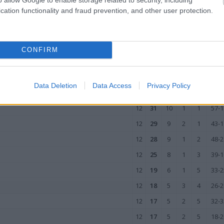
12
9
3
0
9
11-4
cation functionality and fraud prevention, and other user protection.
12
3
1
0
11
18-6
12
2
0
2
10
15-5
wo
remis
porażka
CONFIRM
E
Data Deletion
Data Access
Privacy Policy
M
PKT
Z
R
P
GOL
12
31
10
1
1
57-1
12
29
9
2
1
43-1
12
28
9
1
2
48-2
12
25
8
1
3
39-1
12
19
6
1
5
33-2
12
18
5
3
4
26-2
12
17
5
2
5
32-3
12
17
5
2
5
18-2