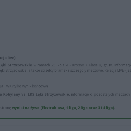
cja live)
Łęki Strzyżowskie
w ramach 25. kolejki - Krosno > Klasa B, gr. IV. Informa
Łęki Strzyżowskie, a także strzelcy bramek i szczegóły meczowe. Relacja LIVE - je
cja TWK (tylko wynik końcowy)
ia Kobylany vs. LKS Łęki Strzyżowskie
, informacje o pozostałych meczach 2
ą stronę
wyniki na żywo (Ekstraklasa, 1 liga, 2 liga oraz 3 i 4 liga)
.