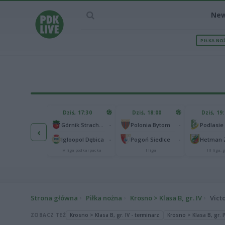
Ne
PIŁKA NO
IEC MECZU
Dziś, 17:30
Dziś, 18:00
Dziś, 19
65
Abramczyk Polonia Bydgoszcz
-
-
Górnik Strachocina
Polonia Bytom
‹
25
onia Piła
-
-
Igloopol Dębica
Pogoń Siedlce
kas 2. Ekstraliga
IV liga podkarpacka
I liga
III liga, g
Strona główna
Piłka nożna
Krosno > Klasa B, gr. IV
Vict
ZOBACZ TEŻ
Krosno > Klasa B, gr. IV - terminarz
Krosno > Klasa B, gr. I