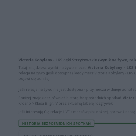
Victoria Kobylany - LKS Łęki Strzyżowskie (wynik na żywo, rela
Tutaj znajdziesz wyniki na żywo meczu
Victoria Kobylany - LKS 
relacja na żywo (jeśli dostępna), kiedy mecz Victoria Kobylany - LKS 
pojawi się poniżej.
Jeśli relacja na żywo nie jest dostępna - przy meczu widnieje adnota
Poniżej znajdziesz również historę bezpośrednich spotkań
Victor
Krosno > Klasa B, gr. IV oraz aktualną tabelę rozgrywek.
Jeśli interesują Cię relacje LIVE z meczów piłki nożnej, sprawdź nasz
HISTORIA BEZPOŚREDNICH SPOTKAŃ