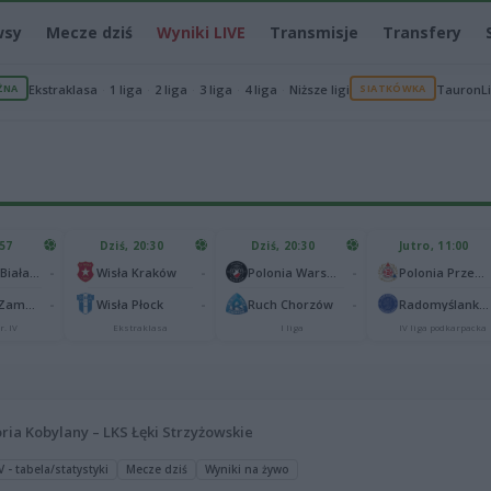
wsy
Mecze dziś
Wyniki LIVE
Transmisje
Transfery
ŻNA
Ekstraklasa
1 liga
2 liga
3 liga
4 liga
Niższe ligi
SIATKÓWKA
TauronL
:57
Dziś, 20:30
Dziś, 20:30
Jutro, 11:00
-
-
-
Podlasie Biała Podlaska
Wisła Kraków
Polonia Warszawa
Polonia Przemyśl
-
-
-
Hetman Zamość
Wisła Płock
Ruch Chorzów
Radomyślanka Radomyśl Wielki
r. IV
Ekstraklasa
I liga
IV liga podkarpacka
oria Kobylany – LKS Łęki Strzyżowskie
V - tabela/statystyki
Mecze dziś
Wyniki na żywo