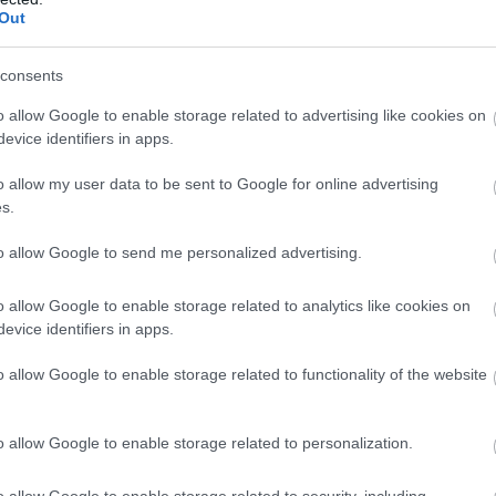
Out
wo
remis
porażka
consents
o allow Google to enable storage related to advertising like cookies on
M
PKT
Z
R
P
GOL
evice identifiers in apps.
12
30
10
0
2
48-1
o allow my user data to be sent to Google for online advertising
12
25
7
4
1
47-1
s.
12
23
7
2
3
31-1
to allow Google to send me personalized advertising.
12
22
7
1
4
38-1
12
21
7
0
5
30-1
o allow Google to enable storage related to analytics like cookies on
12
20
6
2
4
31-2
evice identifiers in apps.
12
20
6
2
4
30-2
o allow Google to enable storage related to functionality of the website
12
17
5
2
5
50-2
12
14
4
2
6
21-3
o allow Google to enable storage related to personalization.
12
12
4
0
8
35-3
o allow Google to enable storage related to security, including