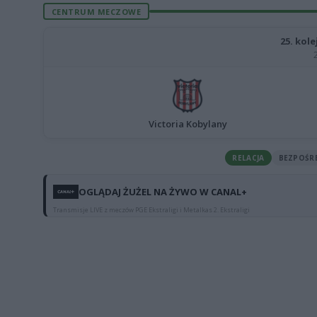
CENTRUM MECZOWE
25. kole
Victoria Kobylany
RELACJA
BEZPOŚR
OGLĄDAJ ŻUŻEL NA ŻYWO W CANAL+
Transmisje LIVE z meczów PGE Ekstraligi i Metalkas 2. Ekstraligi