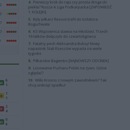
4.
Pierwszy krok do raju czy prosta droga do
2
piekła? Rusza 4. Liga Podkarpacka [ZAPOWIEDŹ
1. KOLEJKI]
3
5.
Były piłkarz Resovii trafił do Izolatora
7
Boguchwała
6.
KS Wiązownica stawia na młodzież. Trzech
7
19-latków dołączyło do czwartoligowca
0
7.
Fatalny pech Aleksandra Buksy! Nowy
napastnik Stali Rzeszów wypada na wiele
tygodni
8.
Piłkarskie Bagienko [NAJNOWSZY ODCINEK]
9.
Losowanie Pucharu Polski na żywo. Gdzie
oglądać?
10.
Wilki Krosno z nowym zawodnikiem? Tak
6
W
1
chcą uniknąć spadku!
1
R
1
2
P
4
0
W
6