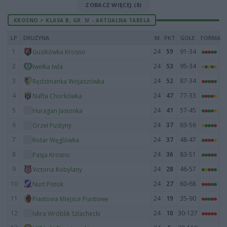
ZOBACZ WIĘCEJ (8)
KROSNO > KLASA B, GR. IV - AKTUALNA TABELA
LP
DRUŻYNA
M
PKT
GOLE
FORMA
1
24
59
91-34
Guzikówka Krosno
2
24
53
95-34
Iwełka Iwla
3
24
52
87-34
Rędzinianka Wojaszówka
4
24
47
77-33
Nafta Chorkówka
5
24
41
57-45
Huragan Jasionka
6
24
37
63-56
Orzeł Pustyny
7
24
37
48-47
Rotar Węglówka
8
24
36
83-51
Pasja Krosno
9
24
28
46-57
Victoria Kobylany
10
24
27
60-68
Nurt Potok
11
24
19
35-90
Piastovia Miejsce Piastowe
12
24
10
30-127
Iskra Wróblik Szlachecki