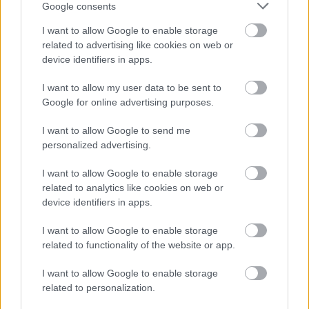
Nafta Chorkówka
.
Google consents
Krosno > Klasa B, gr. IV - sytuacja w tabeli
I want to allow Google to enable storage
Przed meczami 19. kolejki - Krosno > Klasa B, gr. IV gospodarze (Victoria
related to advertising like cookies on web or
Kobylany) zajmują
10. miejsce
w tabeli. Goście (Nafta Chorkówka)
device identifiers in apps.
plasują się na
4. miejscu.
I want to allow my user data to be sent to
Poniżej znajdziesz także ostatnie mecze obu drużyn oraz statystyki
bramkowe.
Google for online advertising purposes.
Victoria Kobylany vs. Nafta Chorkówka - relacja, wynik na żywo,
I want to allow Google to send me
transmisja
personalized advertising.
Wynik meczu Victoria Kobylany - Nafta Chorkówka znajdziesz na naszej
stronie zaraz po jego zakończeniu. Jeżeli szukasz informacji meczowych,
I want to allow Google to enable storage
zajrzyj tutaj:
Victoria Kobylany vs. Nafta Chorkówka - wynik, składy,
related to analytics like cookies on web or
strzelcy
device identifiers in apps.
Jeżeli w internecie lub TV dostępna jest
transmisja na żywo z meczu
Victoria Kobylany vs. Nafta Chorkówka
albo innych spotkań Krosno
I want to allow Google to enable storage
> Klasa B, gr. IV na pewno znajdziesz takie informacje na naszym portalu.
related to functionality of the website or app.
Możliwe jednak, że nigdzie nie pojawi się stream online z tego pojedynku.
Śledź portal podkarpacieLIVE.pl i bądź na bieżąco.
I want to allow Google to enable storage
related to personalization.