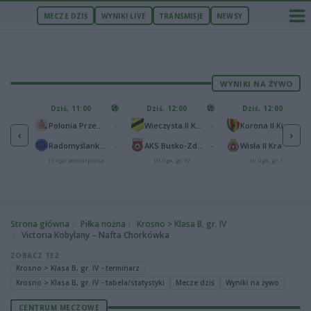
MECZE DZIŚ
WYNIKI LIVE
TRANSMISJE
NEWSY
WYNIKI NA ŻYWO
U
Dziś, 11:00
Dziś, 12:00
Dziś, 12:00
1
Polonia Warszawa
-
-
-
Polonia Przemyśl
Wieczysta II Kraków
Korona II Kielce
‹
›
1
ów
-
-
-
Radomyślanka Radomyśl Wielki
AKS Busko-Zdrój
Wisła II Kraków
IV liga podkarpacka
III liga, gr. IV
III liga, gr. IV
Strona główna
Piłka nożna
Krosno > Klasa B, gr. IV
Victoria Kobylany – Nafta Chorkówka
ZOBACZ TEŻ
Krosno > Klasa B, gr. IV - terminarz
Krosno > Klasa B, gr. IV - tabela/statystyki
Mecze dziś
Wyniki na żywo
CENTRUM MECZOWE