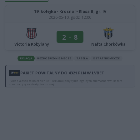
19. kolejka - Krosno > Klasa B, gr. IV
2026-05-10, godz. 12:00
2
-
8
Victoria Kobylany
Nafta Chorkówka
RELACJA
BEZPOŚREDNIE MECZE
TABELA
OSTATNIE MECZE
PAKIET POWITALNY DO 4321 PLN W LVBET!
Tylko dla osób pełnoletnich 18+. Reklamujemy tylko legalnych bukmacherów. Hazard
stwarza ryzyko straty finansowej.