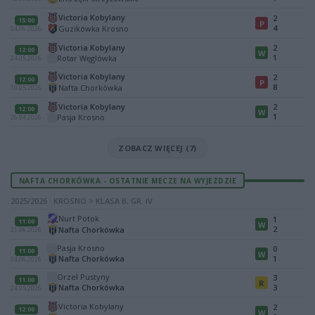
Victoria Kobylany
2
15:00
P
4
Guzikówka Krosno
04.06.2026
Victoria Kobylany
2
12:00
W
1
Rotar Węglówka
24.05.2026
Victoria Kobylany
2
12:00
P
8
Nafta Chorkówka
10.05.2026
Victoria Kobylany
2
12:00
W
1
Pasja Krosno
26.04.2026
ZOBACZ WIĘCEJ (7)
NAFTA CHORKÓWKA - OSTATNIE MECZE NA WYJEZDZIE
2025/2026 · KROSNO > KLASA B, GR. IV
Nurt Potok
1
11:00
W
2
Nafta Chorkówka
21.06.2026
Pasja Krosno
0
11:00
W
Nafta Chorkówka
1
04.06.2026
Orzeł Pustyny
3
11:00
R
Nafta Chorkówka
3
24.05.2026
Victoria Kobylany
2
12:00
W