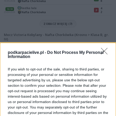
8
Nafta Chorkówka
10.05.2026
Iwełka Iwla
4
16:30
P
2
Nafta Chorkówka
25.04.2026
ZOBACZ WIĘCEJ (7)
Mecz Victoria Kobylany - Nafta Chorkówka (Krosno > Klasa B, gr.
IV)
Spotkanie pomiędzy
Victoria Kobylany i Nafta Chorkówka
rozegrane
zostanie w ramach Krosno > Klasa B, gr. IV (19. kolejki - Krosno > Klasa B,
podkarpacielive.pl -
Do Not Process My Personal
gr. IV).
Information
Na stronie
PodkarpacieLive.pl
znajdziesz
wynik meczu, strzelców
bramek, kartki, składy, statystyki i informacje o przebiegu
If you wish to opt-out of the sale, sharing to third parties, or
spotkania
. To kompletne źródło danych dla kibiców i pasjonatów
processing of your personal or sensitive information for
lokalnej piłki nożnej. Jeżeli aktualnie nie widzisz tutaj danych z pewnością
targeted advertising by us, please use the below opt-out
pracujemy nad tym żeby je uzupełnić.
section to confirm your selection. Please note that after your
Wynik meczu Victoria Kobylany vs Nafta Chorkówka
opt-out request is processed you may continue seeing
Po zakończeniu spotkania automatycznie publikujemy
oficjalny wynik
interest-based ads based on personal information utilized by
spotkania
, a także dane meczowe, jeśli są dostępne.
us or personal information disclosed to third parties prior to
your opt-out. You may separately opt-out of the further
Pełny harmonogram rozgrywek dostępny jest tutaj:
Krosno > Klasa B,
gr. IV - terminarz
disclosure of your personal information by third parties on the
.