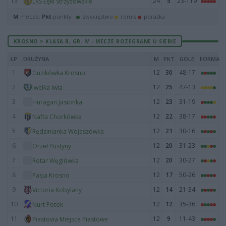
13
24
5
23-119
LKS Łęki Strzyżowskie
M
mecze,
Pkt
punkty ·
zwycięstwo
remis
porażka
KROSNO > KLASA B, GR. IV - MECZE ROZEGRANE U SIEBIE
LP
DRUŻYNA
M
PKT
GOLE
FORMA
1
12
30
48-17
Guzikówka Krosno
2
12
25
47-13
Iwełka Iwla
3
12
23
31-19
Huragan Jasionka
4
12
22
38-17
Nafta Chorkówka
5
12
21
30-16
Rędzinianka Wojaszówka
6
12
20
31-23
Orzeł Pustyny
7
12
20
30-27
Rotar Węglówka
8
12
17
50-26
Pasja Krosno
9
12
14
21-34
Victoria Kobylany
10
12
12
35-36
Nurt Potok
11
12
9
11-43
Piastovia Miejsce Piastowe