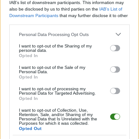
IAB’s list of downstream participants. This information may
Informacje o składach i strzelcach
also be disclosed by us to third parties on the
IAB’s List of
W miarę dostępności danych, publikujemy
składy wyjściowe,
Downstream Participants
that may further disclose it to other
rezerwowych, zmiany oraz listę strzelców bramek
. Informacje te
third parties.
aktualizujemy zależnie od poziomu ligi i dostępnych źródeł.
Please note that this website/app uses one or more Google
Personal Data Processing Opt Outs
Śledź mecze swojej drużyny
services and may gather and store information including but
Jeśli jesteś kibicem klubu Victoria Kobylany lub Nafta Chorkówka -
not limited to your visit or usage behaviour. You may click to
I want to opt-out of the Sharing of my
zaglądaj tutaj częściej. Nasz serwis regularnie dostarcza informacje o
personal data.
grant or deny consent to Google and its third-party tags to
terminach meczów, wynikach, transferach i newsach klubowych
.
Opted In
use your data for below specified purposes in below Google
PodkarpacieLive.pl to największa baza
meczów lokalnych drużyn
consent section.
I want to opt-out of the Sale of my
piłkarskich
w województwie. Sprawdź nasze relacje, śledź ulubioną ligę i
Personal Data.
bądź na bieżąco z wydarzeniami z boisk!
Opted In
Analiza przed meczem: Victoria Kobylany vs Nafta Chorkówka
I want to opt-out of processing my
Mecz
Victoria Kobylany - Nafta Chorkówka
Personal Data for Targeted Advertising.
odbędzie się w ramach
Opted In
19. kolejki - Krosno > Klasa B, gr. IV. Spotkanie zostanie rozegrane w dniu
10 maja 2026. Początek meczu o godz. 12:00.
I want to opt-out of Collection, Use,
Victoria Kobylany
przystępuje do tego spotkania w roli gospodarza. Jak
Retention, Sale, and/or Sharing of my
drużyna radzi sobie w sezonie 2025/2026 rozgrywek Krosno > Klasa B, gr.
Personal Data that Is Unrelated with the
Purposes for which it was collected.
IV przed własną publicznością? Na tej stronie możecie zobaczyć tabelę
Opted Out
uwzględniającą tylko mecze u siebie. W tabeli biorącej pod uwagę tylko
mecze wyjazdowe możecie natomiast sprawdzić jak spisuje się klub