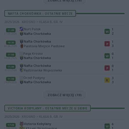
ZOBACZ WIĘCEJ (19)
NAFTA CHORKÓWKA - OSTATNIE MECZE
2025/2026 · KROSNO > KLASA B, GR. IV
Nurt Potok
1
11:00
W
2
Nafta Chorkówka
21.06.2026
Nafta Chorkówka
1
18:30
P
3
Piastovia Miejsce Piastowe
06.06.2026
Pasja Krosno
0
11:00
W
Nafta Chorkówka
1
04.06.2026
Nafta Chorkówka
0
11:00
P
1
Rędzinianka Wojaszówka
31.05.2026
Orzeł Pustyny
3
11:00
R
Nafta Chorkówka
3
24.05.2026
ZOBACZ WIĘCEJ (19)
VICTORIA KOBYLANY - OSTATNIE MECZE U SIEBIE
2025/2026 · KROSNO > KLASA B, GR. IV
Victoria Kobylany
6
17:00
W
1
LKS Łęki Strzyżowskie
13.06.2026