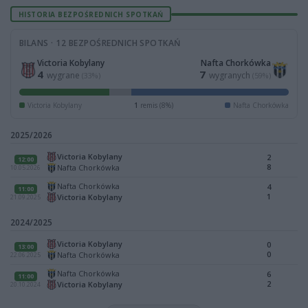
HISTORIA BEZPOŚREDNICH SPOTKAŃ
BILANS · 12 BEZPOŚREDNICH SPOTKAŃ
Victoria Kobylany
Nafta Chorkówka
4
7
wygrane
wygranych
(33%)
(59%)
Victoria Kobylany
1
remis (8%)
Nafta Chorkówka
2025/2026
Victoria Kobylany
2
12:00
8
Nafta Chorkówka
10.05.2026
Nafta Chorkówka
4
11:00
1
Victoria Kobylany
21.09.2025
2024/2025
Victoria Kobylany
0
13:00
0
Nafta Chorkówka
22.06.2025
Nafta Chorkówka
6
11:00
2
Victoria Kobylany
20.10.2024