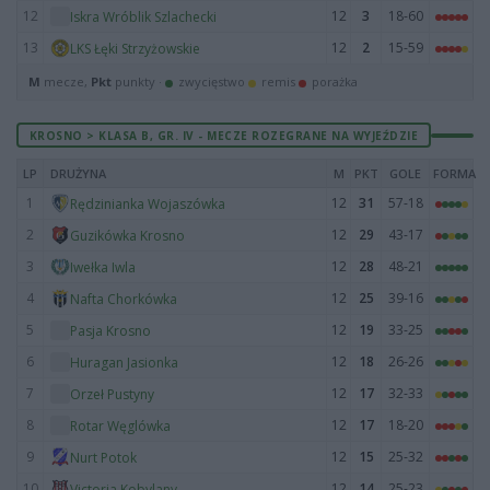
12
12
3
18-60
Iskra Wróblik Szlachecki
13
12
2
15-59
LKS Łęki Strzyżowskie
M
mecze,
Pkt
punkty ·
zwycięstwo
remis
porażka
KROSNO > KLASA B, GR. IV - MECZE ROZEGRANE NA WYJEŹDZIE
LP
DRUŻYNA
M
PKT
GOLE
FORMA
1
12
31
57-18
Rędzinianka Wojaszówka
2
12
29
43-17
Guzikówka Krosno
3
12
28
48-21
Iwełka Iwla
4
12
25
39-16
Nafta Chorkówka
5
12
19
33-25
Pasja Krosno
6
12
18
26-26
Huragan Jasionka
7
12
17
32-33
Orzeł Pustyny
8
12
17
18-20
Rotar Węglówka
9
12
15
25-32
Nurt Potok
10
12
14
25-23
Victoria Kobylany