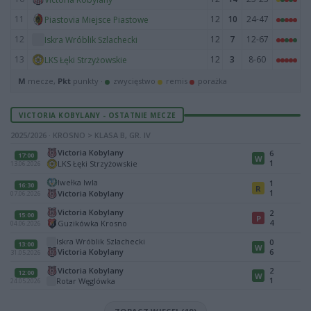
11
12
10
24-47
Piastovia Miejsce Piastowe
12
12
7
12-67
Iskra Wróblik Szlachecki
13
12
3
8-60
LKS Łęki Strzyżowskie
M
mecze,
Pkt
punkty ·
zwycięstwo
remis
porażka
VICTORIA KOBYLANY - OSTATNIE MECZE
2025/2026 · KROSNO > KLASA B, GR. IV
Victoria Kobylany
6
17:00
W
1
LKS Łęki Strzyżowskie
13.06.2026
Iwełka Iwla
1
16:30
R
1
Victoria Kobylany
07.06.2026
Victoria Kobylany
2
15:00
P
4
Guzikówka Krosno
04.06.2026
Iskra Wróblik Szlachecki
0
13:00
W
Victoria Kobylany
6
31.05.2026
Victoria Kobylany
2
12:00
W
1
Rotar Węglówka
24.05.2026